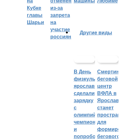
на
отменён
машины
Любиме
Кубке
из-за
главы
запрета
Шарьи
на
участие
Другие виды
россиян
В День
Смертин:
физкультурника
беговой
ярославцы
центр
сделали
ВФЛА в
зарядку
Ярославле
с
станет
олимпийским
пространством
чемпионом
для
и
формирования
попробовали
бегового