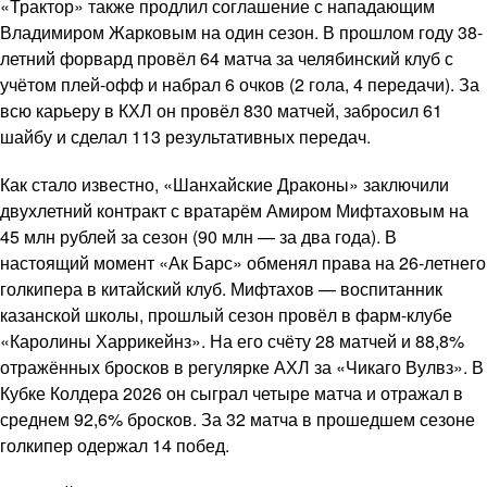
«Трактор» также продлил соглашение с нападающим
Владимиром Жарковым на один сезон. В прошлом году 38-
летний форвард провёл 64 матча за челябинский клуб с
учётом плей-офф и набрал 6 очков (2 гола, 4 передачи). За
всю карьеру в КХЛ он провёл 830 матчей, забросил 61
шайбу и сделал 113 результативных передач.
Как стало известно, «Шанхайские Драконы» заключили
двухлетний контракт с вратарём Амиром Мифтаховым на
45 млн рублей за сезон (90 млн — за два года). В
настоящий момент «Ак Барс» обменял права на 26-летнего
голкипера в китайский клуб. Мифтахов — воспитанник
казанской школы, прошлый сезон провёл в фарм-клубе
«Каролины Харрикейнз». На его счёту 28 матчей и 88,8%
отражённых бросков в регулярке АХЛ за «Чикаго Вулвз». В
Кубке Колдера 2026 он сыграл четыре матча и отражал в
среднем 92,6% бросков. За 32 матча в прошедшем сезоне
голкипер одержал 14 побед.