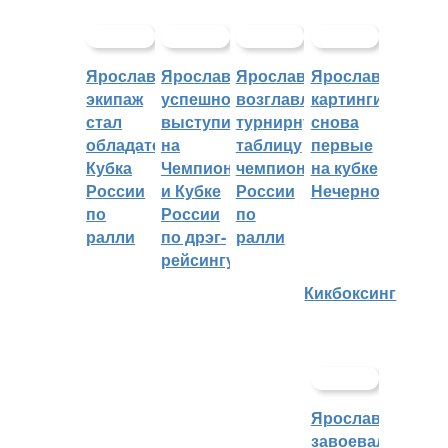
Ярославский
Ярославцы
Ярославцы
Ярославские
экипаж
успешно
возглавляют
картингисты
стал
выступили
турнирную
снова
обладателем
на
таблицу
первые
Кубка
Чемпионате
чемпионата
на кубке
России
и Кубке
России
Нечерноземья
по
России
по
ралли
по дрэг-
ралли
рейсингу
Кикбоксинг
Ярославцы
завоевали