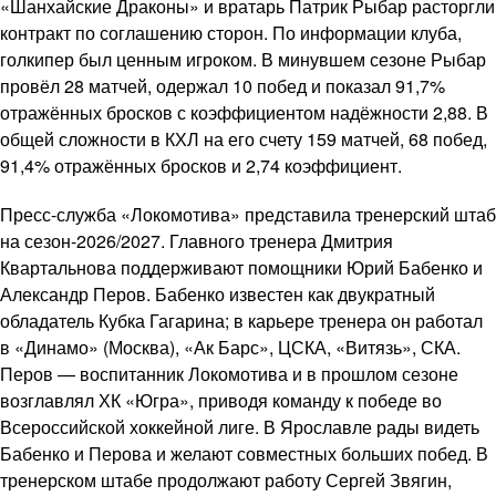
«Шанхайские Драконы» и вратарь Патрик Рыбар расторгли
контракт по соглашению сторон. По информации клуба,
голкипер был ценным игроком. В минувшем сезоне Рыбар
провёл 28 матчей, одержал 10 побед и показал 91,7%
отражённых бросков с коэффициентом надёжности 2,88. В
общей сложности в КХЛ на его счету 159 матчей, 68 побед,
91,4% отражённых бросков и 2,74 коэффициент.
Пресс-служба «Локомотива» представила тренерский штаб
на сезон-2026/2027. Главного тренера Дмитрия
Квартальнова поддерживают помощники Юрий Бабенко и
Александр Перов. Бабенко известен как двукратный
обладатель Кубка Гагарина; в карьере тренера он работал
в «Динамо» (Москва), «Ак Барс», ЦСКА, «Витязь», СКА.
Перов — воспитанник Локомотива и в прошлом сезоне
возглавлял ХК «Югра», приводя команду к победе во
Всероссийской хоккейной лиге. В Ярославле рады видеть
Бабенко и Перова и желают совместных больших побед. В
тренерском штабе продолжают работу Сергей Звягин,