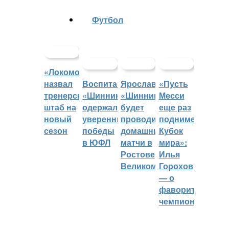
Футбол
«Локомотив»
назвал
Воспитанники
Ярославский
«Пусть
тренерский
«Шинника»
«Шинник»
Месси
штаб на
одержали
будет
еще раз
новый
уверенные
проводить
поднимет
сезон
победы
домашние
Кубок
в ЮФЛ
матчи в
мира»:
Ростове
Илья
Великом
Горохов
— о
фаворитах
чемпионата