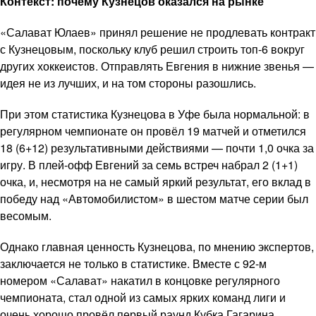
Контекст: почему Кузнецов оказался на рынке
«Салават Юлаев» принял решение не продлевать контракт
с Кузнецовым, поскольку клуб решил строить топ-6 вокруг
других хоккеистов. Отправлять Евгения в нижние звенья —
идея не из лучших, и на том стороны разошлись.
При этом статистика Кузнецова в Уфе была нормальной: в
регулярном чемпионате он провёл 19 матчей и отметился
18 (6+12) результативными действиями — почти 1,0 очка за
игру. В плей-офф Евгений за семь встреч набрал 2 (1+1)
очка, и, несмотря на не самый яркий результат, его вклад в
победу над «Автомобилистом» в шестом матче серии был
весомым.
Однако главная ценность Кузнецова, по мнению экспертов,
заключается не только в статистике. Вместе с 92-м
номером «Салават» накатил в концовке регулярного
чемпионата, стал одной из самых ярких команд лиги и
очень хорошо провёл первый раунд Кубка Гагарина.