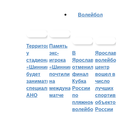
Волейбол
Территорией
Память
у
экс-
В
Ярославский
стадиона
игрока
Ярославле
волейбольный
«Шинник»
«Шинника»
отменили
центр
будет
почтили
финал
вошел в
заниматься
на
Кубка
число
специальное
международном
России
лучших
АНО
матче
по
спортивных
пляжному
объектов
волейболу
России