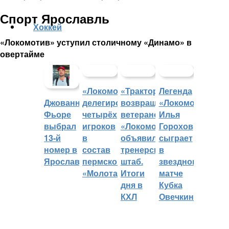
Спорт Ярославль
Хоккей
«Локомотив» уступил столичному «Динамо» в
овертайме
«Локомотив»
«Трактор»
Легенда
делегировал
возвращает
«Локомотива»
Джованни
четырёх
ветеранов,
Илья
Фьоре
игроков
«Локомотив»
Горохов
выбрал
в
объявил
сыграет
13-й
состав
тренерский
в
номер в
пермского
штаб.
звездном
Ярославле
«Молота»
Итоги
матче
дня в
Кубка
КХЛ
Овечкина