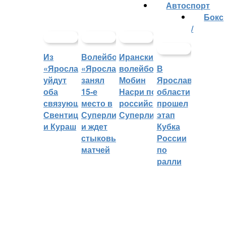
Автоспорт
Бокс
/
Из
Волейбольный
Иранский
«Ярославича»
«Ярославич»
волейболист
В
уйдут
занял
Мобин
Ярославской
оба
15-е
Насри покинет
области
связующих:
место в
российскую
прошел
Свентицкис
Суперлиге
Суперлигу
этап
и Кураш
и ждет
Кубка
стыковых
России
матчей
по
ралли