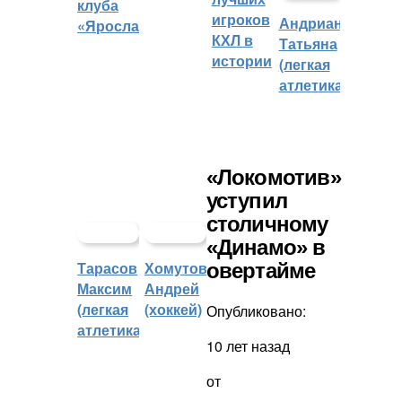
клуба
игроков
Андрианова
«Ярославич»
КХЛ в
Татьяна
истории
(легкая
атлетика)
«Локомотив»
уступил
столичному
«Динамо» в
Тарасов
Хомутов
овертайме
Максим
Андрей
(легкая
(хоккей)
Опубликовано:
атлетика)
10 лет назад
от