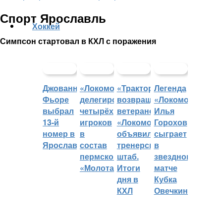
Спорт Ярославль
Хоккей
Симпсон стартовал в КХЛ с поражения
Джованни
«Локомотив»
«Трактор»
Легенда
Фьоре
делегировал
возвращает
«Локомотива»
выбрал
четырёх
ветеранов,
Илья
13-й
игроков
«Локомотив»
Горохов
номер в
в
объявил
сыграет
Ярославле
состав
тренерский
в
пермского
штаб.
звездном
«Молота»
Итоги
матче
дня в
Кубка
КХЛ
Овечкина