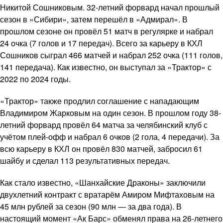
Никитой Сошниковым. 32-летний форвард начал прошлый
сезон в «Сибири», затем перешёл в «Адмирал». В
прошлом сезоне он провёл 51 матч в регулярке и набрал
24 очка (7 голов и 17 передач). Всего за карьеру в КХЛ
Сошников сыграл 466 матчей и набрал 252 очка (111 голов,
141 передача). Как известно, он выступал за «Трактор» с
2022 по 2024 годы.
«Трактор» также продлил соглашение с нападающим
Владимиром Жарковым на один сезон. В прошлом году 38-
летний форвард провёл 64 матча за челябинский клуб с
учётом плей-офф и набрал 6 очков (2 гола, 4 передачи). За
всю карьеру в КХЛ он провёл 830 матчей, забросил 61
шайбу и сделал 113 результативных передач.
Как стало известно, «Шанхайские Драконы» заключили
двухлетний контракт с вратарём Амиром Мифтаховым на
45 млн рублей за сезон (90 млн — за два года). В
настоящий момент «Ак Барс» обменял права на 26-летнего