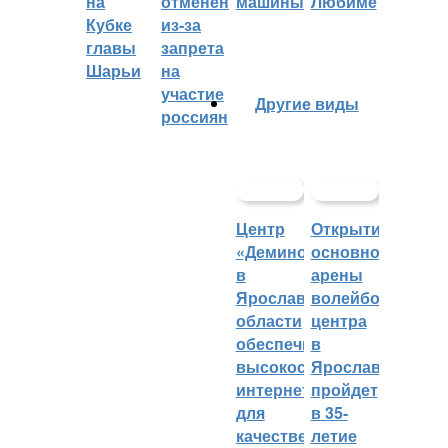
на
отменён
машины
Любиме
Кубке
из-за
главы
запрета
Шарьи
на
участие
Другие виды
россиян
Центр
Открытие
«Демино»
основной
в
арены
Ярославской
волейбольного
области
центра
обеспечивают
в
высокоскоростным
Ярославле
интернетом
пройдет
для
в 35-
качественных
летие