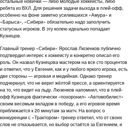
остальные новички — либо молодые хоккеисты, либо
ребята из ВХЛ. Для решения задачи выхода в плей-офф,
особенно на фоне заметно усилившихся «Амура» и
«Барыса», «Сибири» обязательно надо заполучить
статусных игроков. В эту колею идеально попадает
Кузнецов.
Главный тренер «Сибири» Ярослав Люзенков публично
подтвердил интерес к хоккеисту и конкретно описал его
роль. Он назвал Кузнецова мастером на все сто процентов
и отметил, что у Евгения, как и у любого яркого игрока, есть
две стороны — игровая и медийная. Однако тренер
подчеркнул, что не верит жёлтой прессе, а ориентируется
на то, что видит на льду. Люзенков напомнил, что в плей-
офф Кузнецов фактически «похоронил» «Автомобилист»
своим весомым вкладом в победу, а его игровое время
приближается к 20 минутам за матч. На вопрос о
конкуренции с «Трактором» тренер ответил, что от своих
слов не отказывается, но выбор остаётся за Евгением, и