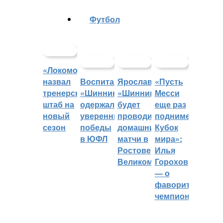
Футбол
«Локомотив»
назвал
Воспитанники
Ярославский
«Пусть
тренерский
«Шинника»
«Шинник»
Месси
штаб на
одержали
будет
еще раз
новый
уверенные
проводить
поднимет
сезон
победы
домашние
Кубок
в ЮФЛ
матчи в
мира»:
Ростове
Илья
Великом
Горохов
— о
фаворитах
чемпионата