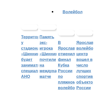
Волейбол
Территорией
Память
у
экс-
В
Ярославский
стадиона
игрока
Ярославле
волейбольный
«Шинник»
«Шинника»
отменили
центр
будет
почтили
финал
вошел в
заниматься
на
Кубка
число
специальное
международном
России
лучших
АНО
матче
по
спортивных
пляжному
объектов
волейболу
России