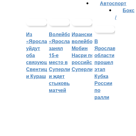
Автоспорт
Бокс
/
Из
Волейбольный
Иранский
«Ярославича»
«Ярославич»
волейболист
В
уйдут
занял
Мобин
Ярославской
оба
15-е
Насри покинет
области
связующих:
место в
российскую
прошел
Свентицкис
Суперлиге
Суперлигу
этап
и Кураш
и ждет
Кубка
стыковых
России
матчей
по
ралли