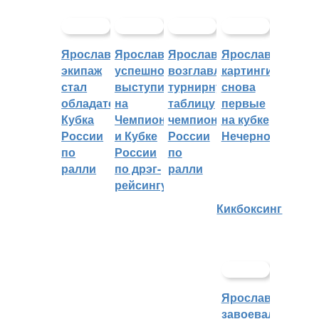
Ярославский
Ярославцы
Ярославцы
Ярославские
экипаж
успешно
возглавляют
картингисты
стал
выступили
турнирную
снова
обладателем
на
таблицу
первые
Кубка
Чемпионате
чемпионата
на кубке
России
и Кубке
России
Нечерноземья
по
России
по
ралли
по дрэг-
ралли
рейсингу
Кикбоксинг
Ярославцы
завоевали