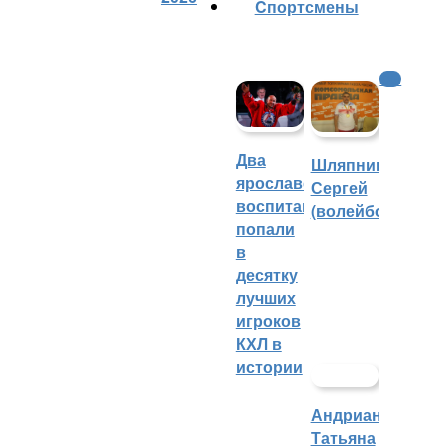
Cпортсмены
КХЛ
Два
Шляпников
ярославских
Сергей
воспитанника
(волейбол)
попали
в
десятку
лучших
игроков
КХЛ в
истории
Андрианова
Татьяна