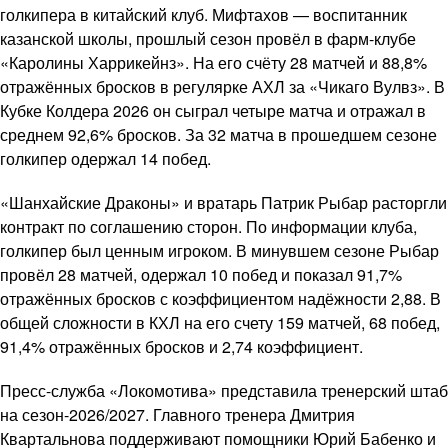
голкипера в китайский клуб. Мифтахов — воспитанник
казанской школы, прошлый сезон провёл в фарм-клубе
«Каролины Харрикейнз». На его счёту 28 матчей и 88,8%
отражённых бросков в регулярке АХЛ за «Чикаго Вулвз». В
Кубке Колдера 2026 он сыграл четыре матча и отражал в
среднем 92,6% бросков. За 32 матча в прошедшем сезоне
голкипер одержал 14 побед.
«Шанхайские Драконы» и вратарь Патрик Рыбар расторгли
контракт по соглашению сторон. По информации клуба,
голкипер был ценным игроком. В минувшем сезоне Рыбар
провёл 28 матчей, одержал 10 побед и показал 91,7%
отражённых бросков с коэффициентом надёжности 2,88. В
общей сложности в КХЛ на его счету 159 матчей, 68 побед,
91,4% отражённых бросков и 2,74 коэффициент.
Пресс-служба «Локомотива» представила тренерский штаб
на сезон-2026/2027. Главного тренера Дмитрия
Квартальнова поддерживают помощники Юрий Бабенко и