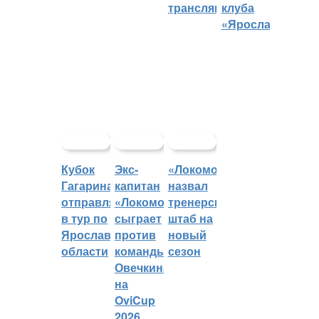
трансляций
клуба
«Ярославич»
Кубок
Экс-
«Локомотив»
Гагарина
капитан
назвал
отправляется
«Локомотива»
тренерский
в тур по
сыграет
штаб на
Ярославской
против
новый
области
команды
сезон
Овечкина
на
OviCup
2026