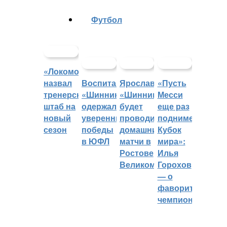
Футбол
«Локомотив»
назвал
Воспитанники
Ярославский
«Пусть
тренерский
«Шинника»
«Шинник»
Месси
штаб на
одержали
будет
еще раз
новый
уверенные
проводить
поднимет
сезон
победы
домашние
Кубок
в ЮФЛ
матчи в
мира»:
Ростове
Илья
Великом
Горохов
— о
фаворитах
чемпионата