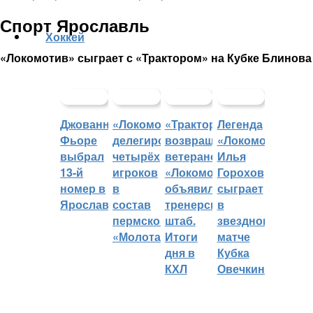
Спорт Ярославль
Хоккей
«Локомотив» сыграет с «Трактором» на Кубке Блинова
Джованни
«Локомотив»
«Трактор»
Легенда
Фьоре
делегировал
возвращает
«Локомотива»
выбрал
четырёх
ветеранов,
Илья
13-й
игроков
«Локомотив»
Горохов
номер в
в
объявил
сыграет
Ярославле
состав
тренерский
в
пермского
штаб.
звездном
«Молота»
Итоги
матче
дня в
Кубка
КХЛ
Овечкина