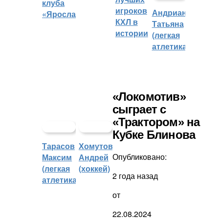
клуба
игроков
Андрианова
«Ярославич»
КХЛ в
Татьяна
истории
(легкая
атлетика)
«Локомотив»
сыграет с
«Трактором» на
Кубке Блинова
Тарасов
Хомутов
Опубликовано:
Максим
Андрей
(легкая
(хоккей)
2 года назад
атлетика)
от
22.08.2024