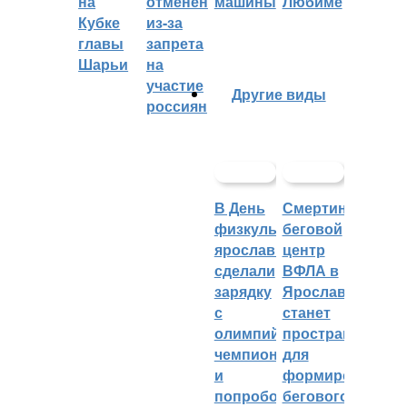
на
отменён
машины
Любиме
Кубке
из-за
главы
запрета
Шарьи
на
участие
Другие виды
россиян
В День
Смертин:
физкультурника
беговой
ярославцы
центр
сделали
ВФЛА в
зарядку
Ярославле
с
станет
олимпийским
пространством
чемпионом
для
и
формирования
попробовали
бегового