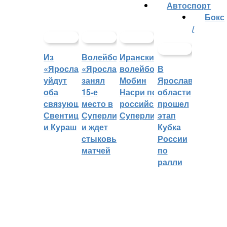
Автоспорт
Бокс
/
Из
Волейбольный
Иранский
«Ярославича»
«Ярославич»
волейболист
В
уйдут
занял
Мобин
Ярославской
оба
15-е
Насри покинет
области
связующих:
место в
российскую
прошел
Свентицкис
Суперлиге
Суперлигу
этап
и Кураш
и ждет
Кубка
стыковых
России
матчей
по
ралли