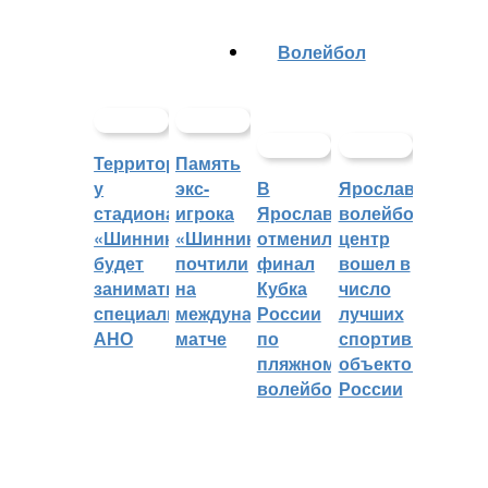
Волейбол
Территорией
Память
у
экс-
В
Ярославский
стадиона
игрока
Ярославле
волейбольный
«Шинник»
«Шинника»
отменили
центр
будет
почтили
финал
вошел в
заниматься
на
Кубка
число
специальное
международном
России
лучших
АНО
матче
по
спортивных
пляжному
объектов
волейболу
России