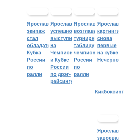
Ярославский
Ярославцы
Ярославцы
Ярославские
экипаж
успешно
возглавляют
картингисты
стал
выступили
турнирную
снова
обладателем
на
таблицу
первые
Кубка
Чемпионате
чемпионата
на кубке
России
и Кубке
России
Нечерноземья
по
России
по
ралли
по дрэг-
ралли
рейсингу
Кикбоксинг
Ярославцы
завоевали