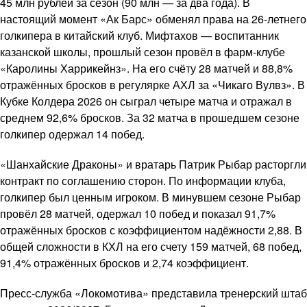
45 млн рублей за сезон (90 млн — за два года). В
настоящий момент «Ак Барс» обменял права на 26-летнего
голкипера в китайский клуб. Мифтахов — воспитанник
казанской школы, прошлый сезон провёл в фарм-клубе
«Каролины Харрикейнз». На его счёту 28 матчей и 88,8%
отражённых бросков в регулярке АХЛ за «Чикаго Вулвз». В
Кубке Колдера 2026 он сыграл четыре матча и отражал в
среднем 92,6% бросков. За 32 матча в прошедшем сезоне
голкипер одержал 14 побед.
«Шанхайские Драконы» и вратарь Патрик Рыбар расторгли
контракт по соглашению сторон. По информации клуба,
голкипер был ценным игроком. В минувшем сезоне Рыбар
провёл 28 матчей, одержал 10 побед и показал 91,7%
отражённых бросков с коэффициентом надёжности 2,88. В
общей сложности в КХЛ на его счету 159 матчей, 68 побед,
91,4% отражённых бросков и 2,74 коэффициент.
Пресс-служба «Локомотива» представила тренерский штаб