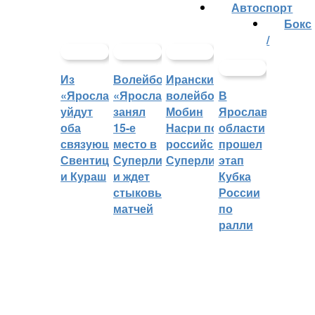
Автоспорт
Бокс
/
Из
Волейбольный
Иранский
«Ярославича»
«Ярославич»
волейболист
В
уйдут
занял
Мобин
Ярославской
оба
15-е
Насри покинет
области
связующих:
место в
российскую
прошел
Свентицкис
Суперлиге
Суперлигу
этап
и Кураш
и ждет
Кубка
стыковых
России
матчей
по
ралли