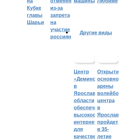
на
отменён
машины
Любиме
Кубке
из-за
главы
запрета
Шарьи
на
участие
Другие виды
россиян
Центр
Открытие
«Демино»
основной
в
арены
Ярославской
волейбольного
области
центра
обеспечивают
в
высокоскоростным
Ярославле
интернетом
пройдет
для
в 35-
качественных
летие