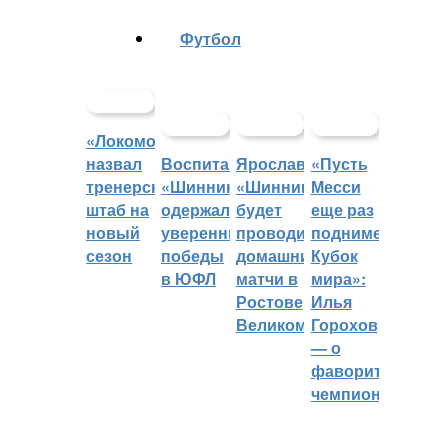
Футбол
«Локомотив»
назвал
Воспитанники
Ярославский
«Пусть
тренерский
«Шинника»
«Шинник»
Месси
штаб на
одержали
будет
еще раз
новый
уверенные
проводить
поднимет
сезон
победы
домашние
Кубок
в ЮФЛ
матчи в
мира»:
Ростове
Илья
Великом
Горохов
— о
фаворитах
чемпионата