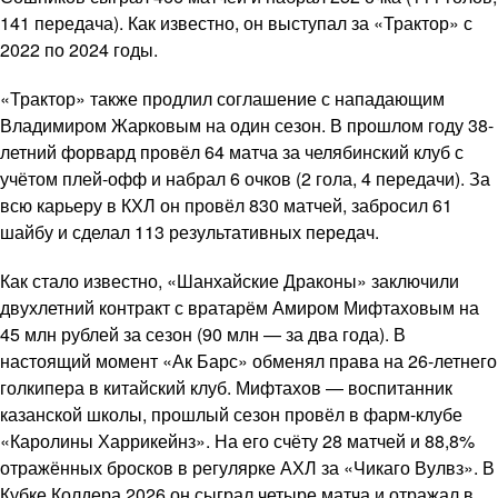
141 передача). Как известно, он выступал за «Трактор» с
2022 по 2024 годы.
«Трактор» также продлил соглашение с нападающим
Владимиром Жарковым на один сезон. В прошлом году 38-
летний форвард провёл 64 матча за челябинский клуб с
учётом плей-офф и набрал 6 очков (2 гола, 4 передачи). За
всю карьеру в КХЛ он провёл 830 матчей, забросил 61
шайбу и сделал 113 результативных передач.
Как стало известно, «Шанхайские Драконы» заключили
двухлетний контракт с вратарём Амиром Мифтаховым на
45 млн рублей за сезон (90 млн — за два года). В
настоящий момент «Ак Барс» обменял права на 26-летнего
голкипера в китайский клуб. Мифтахов — воспитанник
казанской школы, прошлый сезон провёл в фарм-клубе
«Каролины Харрикейнз». На его счёту 28 матчей и 88,8%
отражённых бросков в регулярке АХЛ за «Чикаго Вулвз». В
Кубке Колдера 2026 он сыграл четыре матча и отражал в