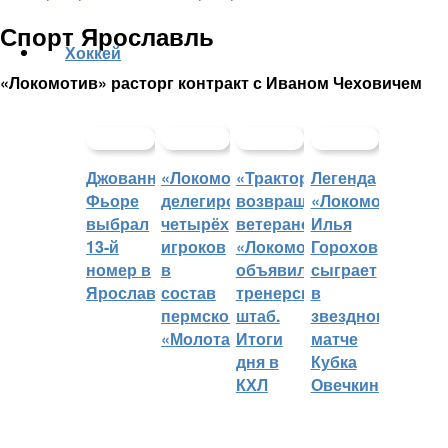
Спорт Ярославль
Хоккей
«Локомотив» расторг контракт с Иваном Чеховичем
Джованни
«Локомотив»
«Трактор»
Легенда
Фьоре
делегировал
возвращает
«Локомотива»
выбрал
четырёх
ветеранов,
Илья
13-й
игроков
«Локомотив»
Горохов
номер в
в
объявил
сыграет
Ярославле
состав
тренерский
в
пермского
штаб.
звездном
«Молота»
Итоги
матче
дня в
Кубка
КХЛ
Овечкина