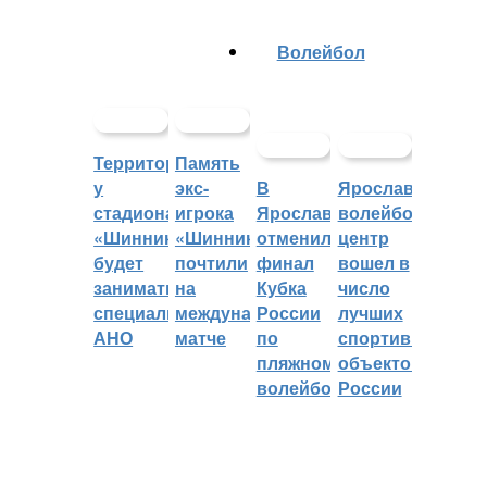
Волейбол
Территорией
Память
у
экс-
В
Ярославский
стадиона
игрока
Ярославле
волейбольный
«Шинник»
«Шинника»
отменили
центр
будет
почтили
финал
вошел в
заниматься
на
Кубка
число
специальное
международном
России
лучших
АНО
матче
по
спортивных
пляжному
объектов
волейболу
России