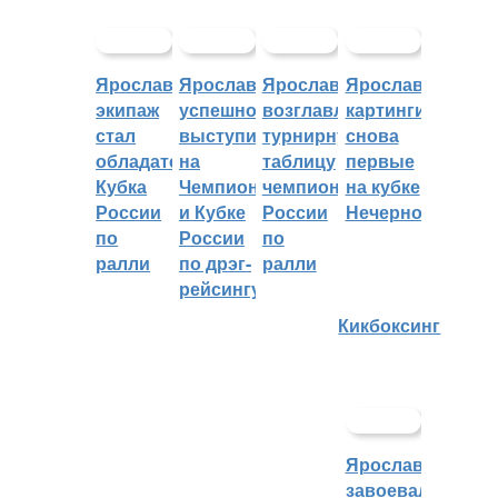
Ярославский
Ярославцы
Ярославцы
Ярославские
экипаж
успешно
возглавляют
картингисты
стал
выступили
турнирную
снова
обладателем
на
таблицу
первые
Кубка
Чемпионате
чемпионата
на кубке
России
и Кубке
России
Нечерноземья
по
России
по
ралли
по дрэг-
ралли
рейсингу
Кикбоксинг
Ярославцы
завоевали