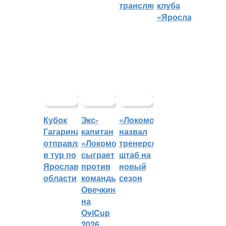
трансляций
клуба
«Ярославич»
Кубок
Экс-
«Локомотив»
Гагарина
капитан
назвал
отправляется
«Локомотива»
тренерский
в тур по
сыграет
штаб на
Ярославской
против
новый
области
команды
сезон
Овечкина
на
OviCup
2026