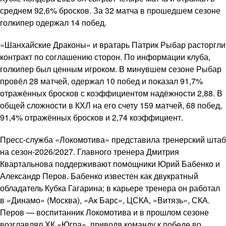
среднем 92,6% бросков. За 32 матча в прошедшем сезоне
голкипер одержал 14 побед.
«Шанхайские Драконы» и вратарь Патрик Рыбар расторгли
контракт по соглашению сторон. По информации клуба,
голкипер был ценным игроком. В минувшем сезоне Рыбар
провёл 28 матчей, одержал 10 побед и показал 91,7%
отражённых бросков с коэффициентом надёжности 2,88. В
общей сложности в КХЛ на его счету 159 матчей, 68 побед,
91,4% отражённых бросков и 2,74 коэффициент.
Пресс-служба «Локомотива» представила тренерский штаб
на сезон-2026/2027. Главного тренера Дмитрия
Квартальнова поддерживают помощники Юрий Бабенко и
Александр Перов. Бабенко известен как двукратный
обладатель Кубка Гагарина; в карьере тренера он работал
в «Динамо» (Москва), «Ак Барс», ЦСКА, «Витязь», СКА.
Перов — воспитанник Локомотива и в прошлом сезоне
возглавлял ХК «Югра», приводя команду к победе во