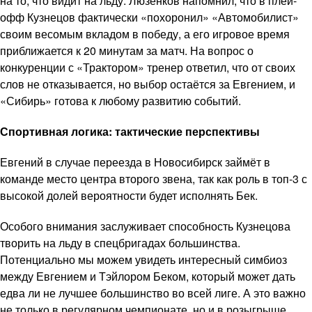
на то, что видит на льду. Люзенков напомнил, что в плей-
офф Кузнецов фактически «похоронил» «Автомобилист»
своим весомым вкладом в победу, а его игровое время
приближается к 20 минутам за матч. На вопрос о
конкуренции с «Трактором» тренер ответил, что от своих
слов не отказывается, но выбор остаётся за Евгением, и
«Сибирь» готова к любому развитию событий.
Спортивная логика: тактические перспективы
Евгений в случае переезда в Новосибирск займёт в
команде место центра второго звена, так как роль в топ-3 с
высокой долей вероятности будет исполнять Бек.
Особого внимания заслуживает способность Кузнецова
творить на льду в спецбригадах большинства.
Потенциально мы можем увидеть интересный симбиоз
между Евгением и Тэйлором Беком, который может дать
едва ли не лучшее большинство во всей лиге. А это важно
не только в регулярном чемпионате, но и в розыгрыше