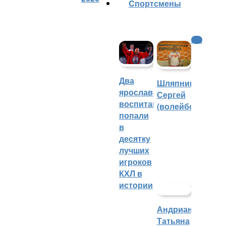
Cпортсмены
КХЛ
Два
Шляпников
ярославских
Сергей
воспитанника
(волейбол)
попали
в
десятку
лучших
игроков
КХЛ в
истории
Андрианова
Татьяна