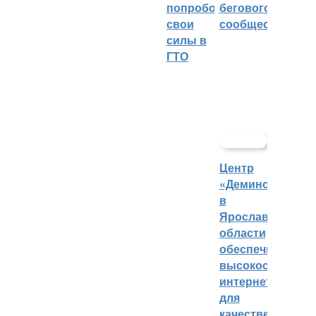
попробовали
бегового
свои
сообщества
силы в
ГТО
Центр
«Демино»
в
Ярославской
области
обеспечивают
высокоскорост
интернетом
для
качественных