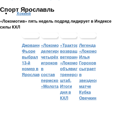
Спорт Ярославль
Хоккей
«Локомотив» пять недель подряд лидирует в Индексе
силы КХЛ
Джованни
«Локомотив»
«Трактор»
Легенда
Фьоре
делегировал
возвращает
«Локомотива»
выбрал
четырёх
ветеранов,
Илья
13-й
игроков
«Локомотив»
Горохов
номер в
в
объявил
сыграет
Ярославле
состав
тренерский
в
пермского
штаб.
звездном
«Молота»
Итоги
матче
дня в
Кубка
КХЛ
Овечкина