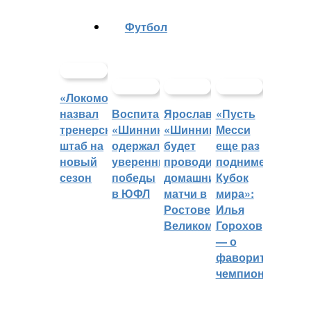
Футбол
«Локомотив»
назвал
Воспитанники
Ярославский
«Пусть
тренерский
«Шинника»
«Шинник»
Месси
штаб на
одержали
будет
еще раз
новый
уверенные
проводить
поднимет
сезон
победы
домашние
Кубок
в ЮФЛ
матчи в
мира»:
Ростове
Илья
Великом
Горохов
— о
фаворитах
чемпионата