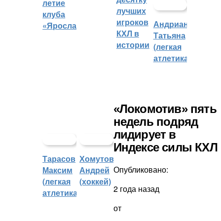
летие
лучших
клуба
игроков
Андрианова
«Ярославич»
КХЛ в
Татьяна
истории
(легкая
атлетика)
«Локомотив» пять
недель подряд
лидирует в
Индексе силы КХЛ
Тарасов
Хомутов
Опубликовано:
Максим
Андрей
(легкая
(хоккей)
2 года назад
атлетика)
от