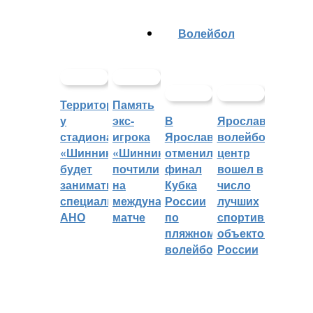
Волейбол
Территорией
Память
у
экс-
В
Ярославский
стадиона
игрока
Ярославле
волейбольный
«Шинник»
«Шинника»
отменили
центр
будет
почтили
финал
вошел в
заниматься
на
Кубка
число
специальное
международном
России
лучших
АНО
матче
по
спортивных
пляжному
объектов
волейболу
России