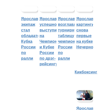
Ярославский
Ярославцы
Ярославцы
Ярославские
экипаж
успешно
возглавляют
картингисты
стал
выступили
турнирную
снова
обладателем
на
таблицу
первые
Кубка
Чемпионате
чемпионата
на кубке
России
и Кубке
России
Нечерноземья
по
России
по
ралли
по дрэг-
ралли
рейсингу
Кикбоксинг
Ярославцы