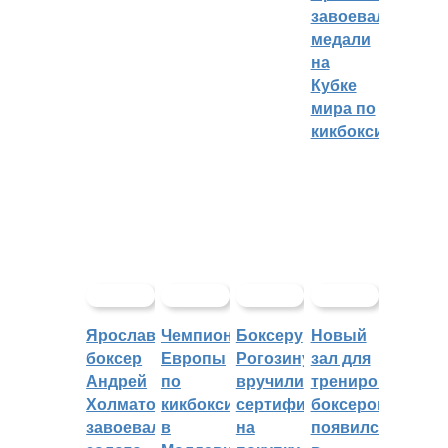
завоевали
медали
на
Кубке
мира по
кикбоксингу
Ярославский
Чемпионат
Боксеру
Новый
боксер
Европы
Рогозину
зал для
Андрей
по
вручили
тренировок
Холматов
кикбоксингу
сертификат
боксеров
завоевал
в
на
появился