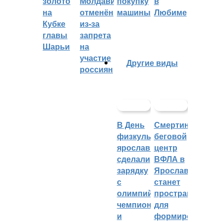
золото
Молдавии
покупку
в
на
отменён
машины
Любиме
Кубке
из-за
главы
запрета
Шарьи
на
участие
Другие виды
россиян
В День
Смертин:
физкультурника
беговой
ярославцы
центр
сделали
ВФЛА в
зарядку
Ярославле
с
станет
олимпийским
пространством
чемпионом
для
и
формирования