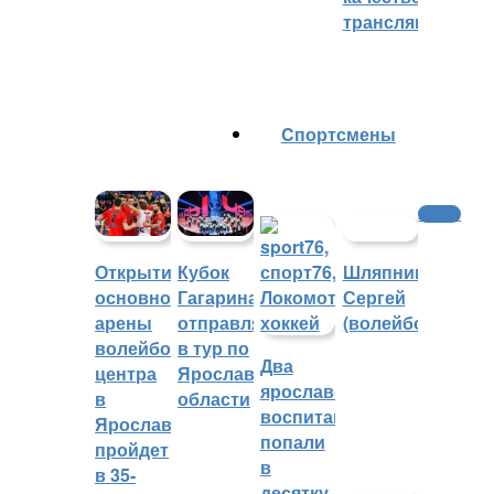
трансляций
Cпортсмены
Хоккей
Шляпников
Открытие
Кубок
Сергей
основной
Гагарина
(волейбол)
арены
отправляется
волейбольного
в тур по
Два
центра
Ярославской
ярославских
в
области
воспитанника
Ярославле
попали
пройдет
в
в 35-
десятку