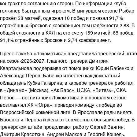
контракт по соглашению сторон. По информации клуба,
голкипер был ценным игроком. В минувшем сезоне Рыбар
провёл 28 матчей, одержал 10 побед и показал 91,7%
отражённых бросков с коэффициентом надёжности 2,88. В
общей сложности в КХЛ на его счету 159 матчей, 68 побед,
91,4% отражённых бросков и 2,74 коэффициент.
Пресс-служба «Локомотива» представила тренерский штаб
на сезон-2026/2027. Главного тренера Дмитрия
Квартальнова поддерживают помощники Юрий Бабенко и
Александр Перов. Бабенко известен как двукратный
обладатель Кубка Гагарина; в карьере тренера он работал
в «Динамо» (Москва), «Ак Барс», ЦСКА, «Витязь», СКА.
Перов — воспитанник Локомотива и в прошлом сезоне
возглавлял ХК «Югра», приводя команду к победе во
Всероссийской хоккейной лиге. В Ярославле рады видеть
Бабенко и Перова и желают совместных больших побед. В
тренерском штабе продолжают работу Сергей Звягин,
Дмитрий Красоткин, Андрей Малков и Георгий Кошель.