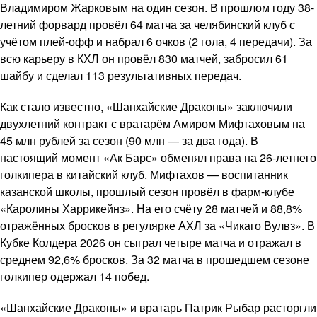
Владимиром Жарковым на один сезон. В прошлом году 38-
летний форвард провёл 64 матча за челябинский клуб с
учётом плей-офф и набрал 6 очков (2 гола, 4 передачи). За
всю карьеру в КХЛ он провёл 830 матчей, забросил 61
шайбу и сделал 113 результативных передач.
Как стало известно, «Шанхайские Драконы» заключили
двухлетний контракт с вратарём Амиром Мифтаховым на
45 млн рублей за сезон (90 млн — за два года). В
настоящий момент «Ак Барс» обменял права на 26-летнего
голкипера в китайский клуб. Мифтахов — воспитанник
казанской школы, прошлый сезон провёл в фарм-клубе
«Каролины Харрикейнз». На его счёту 28 матчей и 88,8%
отражённых бросков в регулярке АХЛ за «Чикаго Вулвз». В
Кубке Колдера 2026 он сыграл четыре матча и отражал в
среднем 92,6% бросков. За 32 матча в прошедшем сезоне
голкипер одержал 14 побед.
«Шанхайские Драконы» и вратарь Патрик Рыбар расторгли