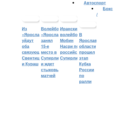
Автоспорт
Бокс
/
Из
Волейбольный
Иранский
«Ярославича»
«Ярославич»
волейболист
В
уйдут
занял
Мобин
Ярославской
оба
15-е
Насри покинет
области
связующих:
место в
российскую
прошел
Свентицкис
Суперлиге
Суперлигу
этап
и Кураш
и ждет
Кубка
стыковых
России
матчей
по
ралли