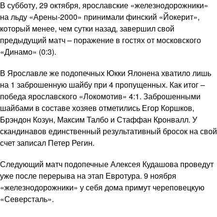
В субботу, 29 октября, ярославские «железнодорожники»
на льду «Арены-2000» принимали финский «Йокерит»,
который менее, чем сутки назад, завершил свой
предыдущий матч – поражение в гостях от московского
«Динамо» (0:3).
В Ярославле же подопечных Юкки Ялонена хватило лишь
на 1 заброшенную шайбу при 4 пропущенных. Как итог –
победа ярославского «Локомотив» 4:1. Заброшенными
шайбами в составе хозяев отметились Егор Коршков,
Брэндон Козун, Максим Талбо и Стаффан Кронвалл. У
скандинавов единственный результативный бросок на свой
счет записал Петер Регин.
Следующий матч подопечные Алексея Кудашова проведут
уже после перерыва на этап Евротура. 9 ноября
«железнодорожники» у себя дома примут череповецкую
«Северсталь».