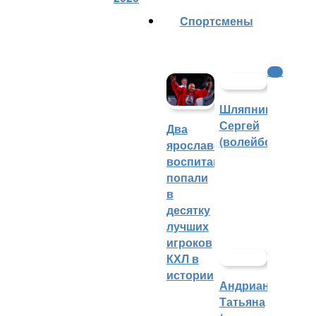
Cпортсмены
КХЛ
Шляпников
Сергей
Два
(волейбол)
ярославских
воспитанника
попали
в
десятку
лучших
игроков
КХЛ в
истории
Андрианова
Татьяна