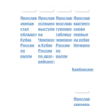
Ярославский
Ярославцы
Ярославцы
Ярославские
экипаж
успешно
возглавляют
картингисты
стал
выступили
турнирную
снова
обладателем
на
таблицу
первые
Кубка
Чемпионате
чемпионата
на кубке
России
и Кубке
России
Нечерноземья
по
России
по
ралли
по дрэг-
ралли
рейсингу
Кикбоксинг
Ярославцы
завоевали