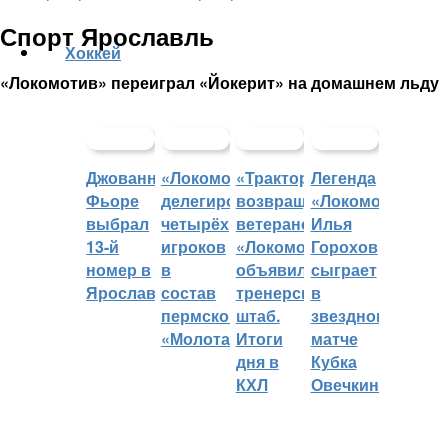
Спорт Ярославль
Хоккей
«Локомотив» переиграл «Йокерит» на домашнем льду
Джованни
«Локомотив»
«Трактор»
Легенда
Фьоре
делегировал
возвращает
«Локомотива»
выбрал
четырёх
ветеранов,
Илья
13-й
игроков
«Локомотив»
Горохов
номер в
в
объявил
сыграет
Ярославле
состав
тренерский
в
пермского
штаб.
звездном
«Молота»
Итоги
матче
дня в
Кубка
КХЛ
Овечкина