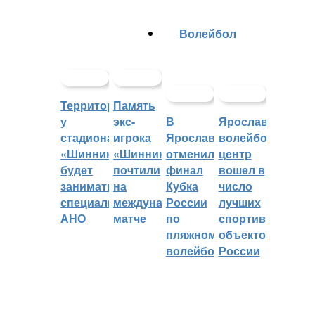
Волейбол
Территорией
Память
у
экс-
В
Ярославский
стадиона
игрока
Ярославле
волейбольный
«Шинник»
«Шинника»
отменили
центр
будет
почтили
финал
вошел в
заниматься
на
Кубка
число
специальное
международном
России
лучших
АНО
матче
по
спортивных
пляжному
объектов
волейболу
России