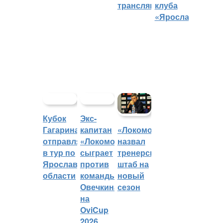
трансляций
клуба
«Ярославич»
Кубок
Экс-
Гагарина
капитан
«Локомотив»
отправляется
«Локомотива»
назвал
в тур по
сыграет
тренерский
Ярославской
против
штаб на
области
команды
новый
Овечкина
сезон
на
OviCup
2026