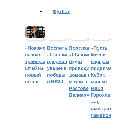
Футбол
Воспитанники
Ярославский
«Пусть
«Локомотив»
«Шинника»
«Шинник»
Месси
назвал
одержали
будет
еще раз
тренерский
уверенные
проводить
поднимет
штаб на
победы
домашние
Кубок
новый
в ЮФЛ
матчи в
мира»:
сезон
Ростове
Илья
Великом
Горохов
— о
фаворитах
чемпионата