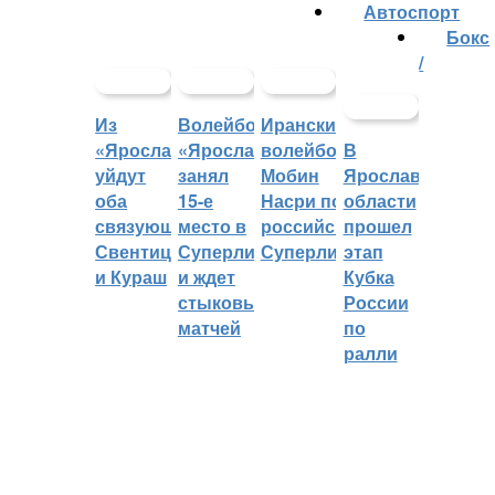
Автоспорт
Бокс
/
Из
Волейбольный
Иранский
«Ярославича»
«Ярославич»
волейболист
В
уйдут
занял
Мобин
Ярославской
оба
15-е
Насри покинет
области
связующих:
место в
российскую
прошел
Свентицкис
Суперлиге
Суперлигу
этап
и Кураш
и ждет
Кубка
стыковых
России
матчей
по
ралли