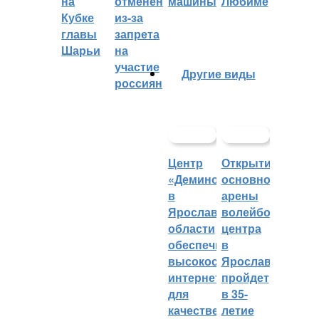
на
отменён
машины
Любиме
Кубке
из-за
главы
запрета
Шарьи
на
участие
Другие виды
россиян
Центр
Открытие
«Демино»
основной
в
арены
Ярославской
волейбольного
области
центра
обеспечивают
в
высокоскоростным
Ярославле
интернетом
пройдет
для
в 35-
качественных
летие