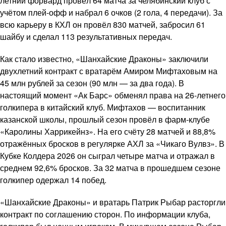
летний форвард провёл 64 матча за челябинский клуб с
учётом плей-офф и набрал 6 очков (2 гола, 4 передачи). За
всю карьеру в КХЛ он провёл 830 матчей, забросил 61
шайбу и сделал 113 результативных передач.
Как стало известно, «Шанхайские Драконы» заключили
двухлетний контракт с вратарём Амиром Мифтаховым на
45 млн рублей за сезон (90 млн — за два года). В
настоящий момент «Ак Барс» обменял права на 26-летнего
голкипера в китайский клуб. Мифтахов — воспитанник
казанской школы, прошлый сезон провёл в фарм-клубе
«Каролины Харрикейнз». На его счёту 28 матчей и 88,8%
отражённых бросков в регулярке АХЛ за «Чикаго Вулвз». В
Кубке Колдера 2026 он сыграл четыре матча и отражал в
среднем 92,6% бросков. За 32 матча в прошедшем сезоне
голкипер одержал 14 побед.
«Шанхайские Драконы» и вратарь Патрик Рыбар расторгли
контракт по соглашению сторон. По информации клуба,