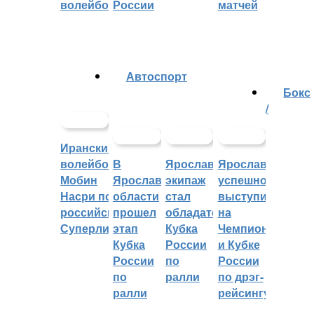
волейболу
России
матчей
Автоспорт
Бокс
/
Иранский
волейболист
В
Ярославский
Ярославцы
Мобин
Ярославской
экипаж
успешно
Насри покинет
области
стал
выступили
российскую
прошел
обладателем
на
Суперлигу
этап
Кубка
Чемпионате
Кубка
России
и Кубке
России
по
России
по
ралли
по дрэг-
ралли
рейсингу