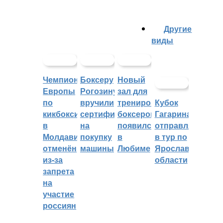
Другие
виды
Чемпионат
Боксеру
Новый
Европы
Рогозину
зал для
по
вручили
тренировок
Кубок
кикбоксингу
сертификат
боксеров
Гагарина
в
на
появился
отправляется
Молдавии
покупку
в
в тур по
отменён
машины
Любиме
Ярославской
из-за
области
запрета
на
участие
россиян