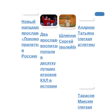
Хоккей
Новый
нападающий
Андрианова
ярославского
Татьяна
Два
Шляпников
«Локомотива»
(легкая
ярославских
Сергей
прилетел
атлетика)
воспитанника
(волейбол)
в
попали
Россию
в
десятку
лучших
игроков
КХЛ в
истории
Тарасов
Максим
(легкая