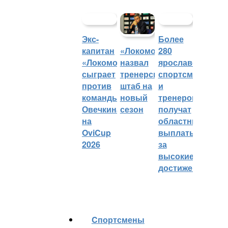
Экс-
Более
капитан
280
«Локомотив»
«Локомотива»
ярославских
назвал
сыграет
спортсменов
тренерский
против
и
штаб на
команды
тренеров
новый
Овечкина
получат
сезон
на
областные
OviCup
выплаты
2026
за
высокие
достижения
Cпортсмены