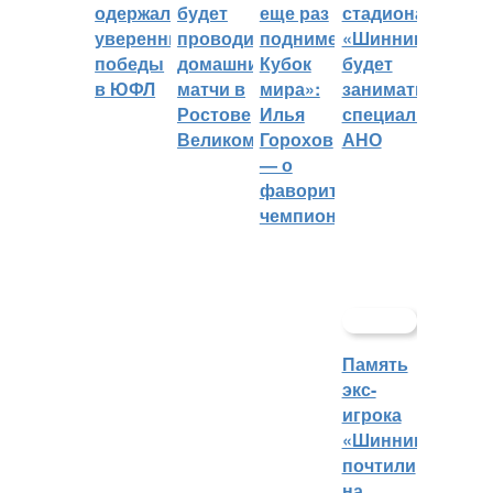
одержали
будет
еще раз
стадиона
уверенные
проводить
поднимет
«Шинник»
победы
домашние
Кубок
будет
в ЮФЛ
матчи в
мира»:
заниматься
Ростове
Илья
специальное
Великом
Горохов
АНО
— о
фаворитах
чемпионата
Память
экс-
игрока
«Шинника»
почтили
на