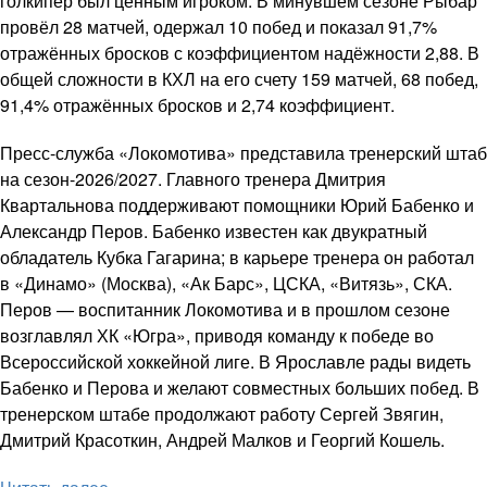
голкипер был ценным игроком. В минувшем сезоне Рыбар
провёл 28 матчей, одержал 10 побед и показал 91,7%
отражённых бросков с коэффициентом надёжности 2,88. В
общей сложности в КХЛ на его счету 159 матчей, 68 побед,
91,4% отражённых бросков и 2,74 коэффициент.
Пресс-служба «Локомотива» представила тренерский штаб
на сезон-2026/2027. Главного тренера Дмитрия
Квартальнова поддерживают помощники Юрий Бабенко и
Александр Перов. Бабенко известен как двукратный
обладатель Кубка Гагарина; в карьере тренера он работал
в «Динамо» (Москва), «Ак Барс», ЦСКА, «Витязь», СКА.
Перов — воспитанник Локомотива и в прошлом сезоне
возглавлял ХК «Югра», приводя команду к победе во
Всероссийской хоккейной лиге. В Ярославле рады видеть
Бабенко и Перова и желают совместных больших побед. В
тренерском штабе продолжают работу Сергей Звягин,
Дмитрий Красоткин, Андрей Малков и Георгий Кошель.