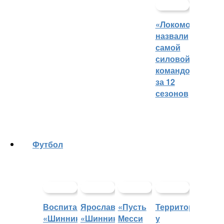
«Локомотив»
назвали
самой
силовой
командой
за 12
сезонов
Футбол
Воспитанники
Ярославский
«Пусть
Территорией
«Шинника»
«Шинник»
Месси
у