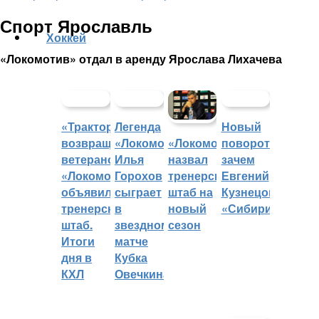
Спорт Ярославль
Хоккей
«Локомотив» отдал в аренду Ярослава Лихачева
«Трактор»
Легенда
Новый
возвращает
«Локомотива»
поворот:
«Локомотив»
ветеранов,
Илья
зачем
назвал
«Локомотив»
Горохов
Евгений
тренерский
объявил
сыграет
Кузнецов
штаб на
тренерский
в
«Сибири»?
новый
штаб.
звездном
сезон
Итоги
матче
дня в
Кубка
КХЛ
Овечкина