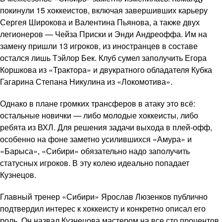
покинули 15 хоккеистов, включая завершивших карьеру
Сергея Широкова и Валентина Пьянова, а также двух
легионеров — Чейза Приски и Энди Андреоффа. Им на
замену пришли 13 игроков, из иностранцев в составе
остался лишь Тэйлор Бек. Клуб сумел заполучить Егора
Коршкова из «Трактора» и двукратного обладателя Кубка
Гагарина Степана Никулина из «Локомотива».
Однако в плане громких трансферов в атаку это всё:
остальные новички — либо молодые хоккеисты, либо
ребята из ВХЛ. Для решения задачи выхода в плей-офф,
особенно на фоне заметно усилившихся «Амура» и
«Барыса», «Сибири» обязательно надо заполучить
статусных игроков. В эту колею идеально попадает
Кузнецов.
Главный тренер «Сибири» Ярослав Люзенков публично
подтвердил интерес к хоккеисту и конкретно описал его
роль. Он назвал Кузнецова мастером на все сто процентов