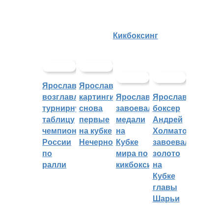
Кикбоксинг
Ярославцы
Ярославские
возглавляют
картингисты
Ярославцы
Ярославский
турнирную
снова
завоевали
боксер
таблицу
первые
медали
Андрей
чемпионата
на кубке
на
Холматов
России
Нечерноземья
Кубке
завоевал
по
мира по
золото
ралли
кикбоксингу
на
Кубке
главы
Шарьи