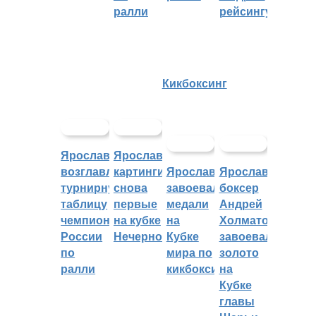
ралли
рейсингу
Кикбоксинг
Ярославцы
Ярославские
возглавляют
картингисты
Ярославцы
Ярославский
турнирную
снова
завоевали
боксер
таблицу
первые
медали
Андрей
чемпионата
на кубке
на
Холматов
России
Нечерноземья
Кубке
завоевал
по
мира по
золото
ралли
кикбоксингу
на
Кубке
главы