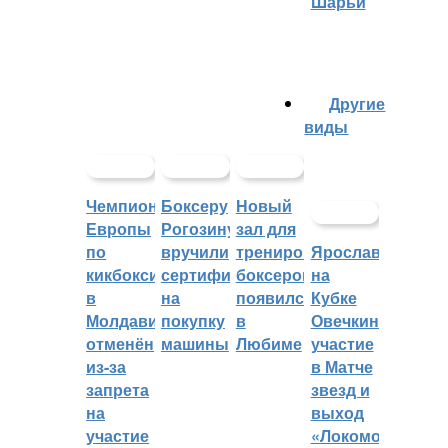
Шарьи
Другие
виды
Чемпионат
Боксеру
Новый
Европы
Рогозину
зал для
по
вручили
тренировок
Ярославцы
кикбоксингу
сертификат
боксеров
на
в
на
появился
Кубке
Молдавии
покупку
в
Овечкина:
отменён
машины
Любиме
участие
из-за
в Матче
запрета
звезд и
на
выход
участие
«Локомотива»