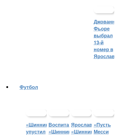
Джованни
Фьоре
выбрал
13-й
номер в
Ярославле
Футбол
«Шинник»
Воспитанники
Ярославский
«Пусть
упустил
«Шинника»
«Шинник»
Месси