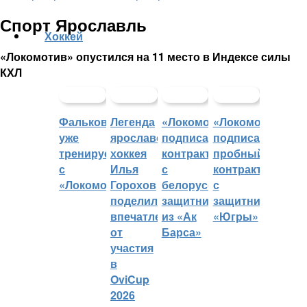
Спорт Ярославль
Хоккей
«Локомотив» опустился на 11 место в Индексе силы
КХЛ
Фальковский
Легенда
«Локомотив»
«Локомотив»
уже
ярославского
подписал
подписал
тренируется
хоккея
контракт
пробный
с
Илья
с
контракт
«Локомотивом»
Горохов
белорусским
с
поделился
защитником
защитником
впечатлениями
из «Ак
«Югры»
от
Барса»
участия
в
OviCup
2026