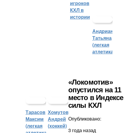
игроков
КХЛ в
истории
Андрианова
Татьяна
(легкая
атлетика)
«Локомотив»
опустился на 11
место в Индексе
силы КХЛ
Тарасов
Хомутов
Опубликовано:
Максим
Андрей
(легкая
(хоккей)
3 года назад
атлетика)