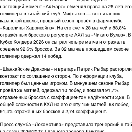
настоящий момент «Ак Барс» обменял права на 26-летнего
голкипера в китайский клуб. Мифтахов — воспитанник
казанской школы, прошлый сезон провёл в фарм-клубе
«Каролины Харрикейнз». На его счёту 28 матчей и 88,8%
отражённых бросков в регулярке АХЛ за «Чикаго Вулвз». В
Кубке Колдера 2026 он сыграл четыре матча и отражал в
среднем 92,6% бросков. За 32 матча в прошедшем сезоне
голкипер одержал 14 побед.
«Шанхайские Драконы» и вратарь Патрик Рыбар расторгли
контракт по соглашению сторон. По информации клуба,
голкипер был ценным игроком. В минувшем сезоне Рыбар
провёл 28 матчей, одержал 10 побед и показал 91,7%
отражённых бросков с коэффициентом надёжности 2,88. В
общей сложности в КХЛ на его счету 159 матчей, 68 побед,
91,4% отражённых бросков и 2,74 коэффициент.
Пресс-служба «Локомотива» представила тренерский штаб
на сезон-2026/2027. Главного тренера Дмитрия