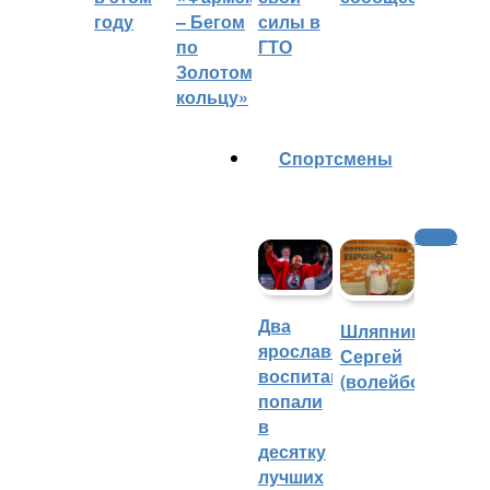
году
– Бегом
силы в
по
ГТО
Золотому
кольцу»
Cпортсмены
Хоккей
Два
Шляпников
ярославских
Сергей
воспитанника
(волейбол)
попали
в
десятку
лучших