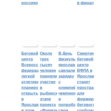
россиян
в финал
Беговой
Около
В День
Смертин:
центр
трех
физкультурника
беговой
Всероссийской
тысяч
ярославцы
центр
федерации
человек
сделали
ВФЛА в
легкой
приняли
зарядку
Ярославле
атлетики
участие
с
станет
планируют
в
олимпийским
пространством
открыть
рыбинском
чемпионом
для
в
этапе
и
формирования
Ярославле
проекта
попробовали
бегового
в этом
«Фармэко
свои
сообщества