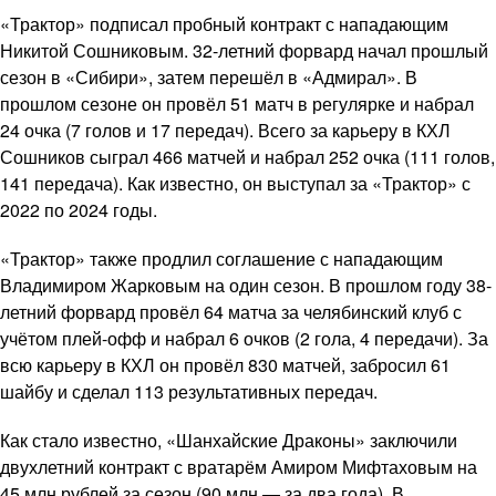
«Трактор» подписал пробный контракт с нападающим
Никитой Сошниковым. 32-летний форвард начал прошлый
сезон в «Сибири», затем перешёл в «Адмирал». В
прошлом сезоне он провёл 51 матч в регулярке и набрал
24 очка (7 голов и 17 передач). Всего за карьеру в КХЛ
Сошников сыграл 466 матчей и набрал 252 очка (111 голов,
141 передача). Как известно, он выступал за «Трактор» с
2022 по 2024 годы.
«Трактор» также продлил соглашение с нападающим
Владимиром Жарковым на один сезон. В прошлом году 38-
летний форвард провёл 64 матча за челябинский клуб с
учётом плей-офф и набрал 6 очков (2 гола, 4 передачи). За
всю карьеру в КХЛ он провёл 830 матчей, забросил 61
шайбу и сделал 113 результативных передач.
Как стало известно, «Шанхайские Драконы» заключили
двухлетний контракт с вратарём Амиром Мифтаховым на
45 млн рублей за сезон (90 млн — за два года). В