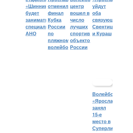
«Шинник»
отменили
центр
уйдут
будет
финал
вошел в
оба
заниматься
Кубка
число
связующих:
специальное
России
лучших
Свентицкис
АНО
по
спортивных
и Кураш
пляжному
объектов
волейболу
России
Волейбольный
«Ярославич»
занял
15-е
место в
Суперлиге