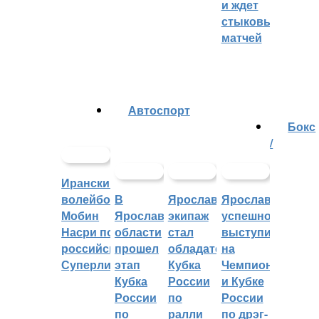
и ждет
стыковых
матчей
Автоспорт
Бокс
/
Иранский
волейболист
В
Ярославский
Ярославцы
Мобин
Ярославской
экипаж
успешно
Насри покинет
области
стал
выступили
российскую
прошел
обладателем
на
Суперлигу
этап
Кубка
Чемпионате
Кубка
России
и Кубке
России
по
России
по
ралли
по дрэг-