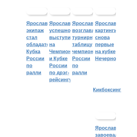
Ярославский
Ярославцы
Ярославцы
Ярославские
экипаж
успешно
возглавляют
картингисты
стал
выступили
турнирную
снова
обладателем
на
таблицу
первые
Кубка
Чемпионате
чемпионата
на кубке
России
и Кубке
России
Нечерноземья
по
России
по
ралли
по дрэг-
ралли
рейсингу
Кикбоксинг
Ярославцы
завоевали