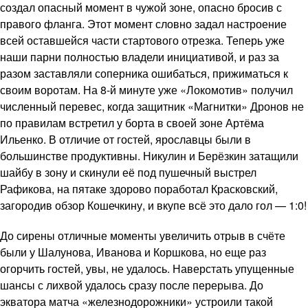
создал опасный момент в чужой зоне, опасно бросив с
правого фланга. Этот момент словно задал настроение
всей оставшейся части стартового отрезка. Теперь уже
наши парни полностью владели инициативой, и раз за
разом заставляли соперника ошибаться, прижиматься к
своим воротам. На 8-й минуте уже «Локомотив» получил
численный перевес, когда защитник «Магнитки» Дронов не
по правилам встретил у борта в своей зоне Артёма
Ильенко. В отличие от гостей, ярославцы были в
большинстве продуктивны. Никулин и Берёзкин затащили
шайбу в зону и скинули её под пушечный выстрел
Рафикова, на пятаке здорово поработал Красковский,
загородив обзор Кошечкину, и вкупе всё это дало гол — 1:0!
До сирены отличные моменты увеличить отрыв в счёте
были у Шалунова, Иванова и Коршкова, но еще раз
огорчить гостей, увы, не удалось. Наверстать упущенные
шансы с лихвой удалось сразу после перерыва. До
экватора матча «железнодорожники» устроили такой