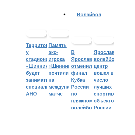
Волейбол
Территорией
Память
у
экс-
В
Ярославский
стадиона
игрока
Ярославле
волейбольный
«Шинник»
«Шинника»
отменили
центр
будет
почтили
финал
вошел в
заниматься
на
Кубка
число
специальное
международном
России
лучших
АНО
матче
по
спортивных
пляжному
объектов
волейболу
России