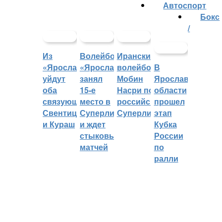
Автоспорт
Бокс
/
Из
Волейбольный
Иранский
«Ярославича»
«Ярославич»
волейболист
В
уйдут
занял
Мобин
Ярославской
оба
15-е
Насри покинет
области
связующих:
место в
российскую
прошел
Свентицкис
Суперлиге
Суперлигу
этап
и Кураш
и ждет
Кубка
стыковых
России
матчей
по
ралли