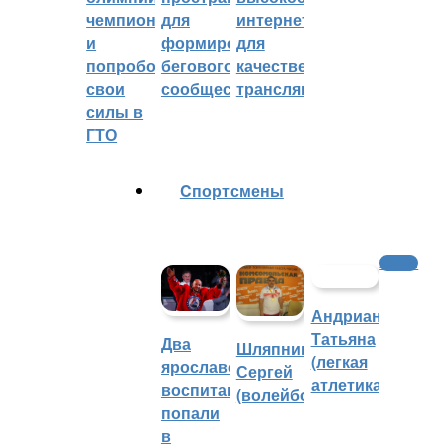
чемпионом
для
интернетом
и
формирования
для
попробовали
бегового
качественных
свои
сообщества
трансляций
силы в
ГТО
Cпортсмены
Хоккей
Андрианова
Татьяна
Два
Шляпников
(легкая
ярославских
Сергей
атлетика)
воспитанника
(волейбол)
попали
в