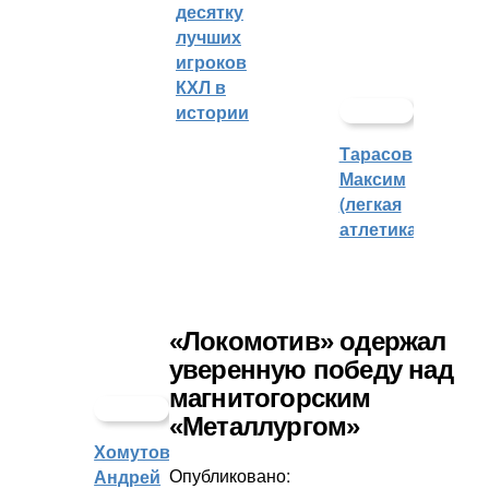
десятку
лучших
игроков
КХЛ в
истории
Тарасов
Максим
(легкая
атлетика)
«Локомотив» одержал
уверенную победу над
магнитогорским
«Металлургом»
Хомутов
Опубликовано:
Андрей