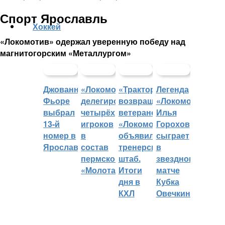
Спорт Ярославль
Хоккей
«Локомотив» одержал уверенную победу над
магнитогорским «Металлургом»
Джованни
«Локомотив»
«Трактор»
Легенда
Фьоре
делегировал
возвращает
«Локомотива»
выбрал
четырёх
ветеранов,
Илья
13-й
игроков
«Локомотив»
Горохов
номер в
в
объявил
сыграет
Ярославле
состав
тренерский
в
пермского
штаб.
звездном
«Молота»
Итоги
матче
дня в
Кубка
КХЛ
Овечкина