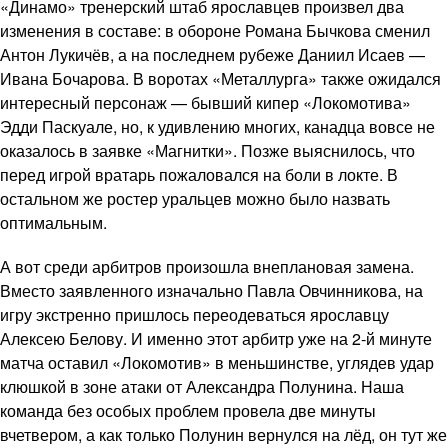
«Динамо» тренерский штаб ярославцев произвел два
изменения в составе: в обороне Романа Бычкова сменил
Антон Лукичёв, а на последнем рубеже Даниил Исаев —
Ивана Бочарова. В воротах «Металлурга» также ожидался
интересный персонаж — бывший кипер «Локомотива»
Эдди Паскуале, но, к удивлению многих, канадца вовсе не
оказалось в заявке «Магнитки». Позже выяснилось, что
перед игрой вратарь пожаловался на боли в локте. В
остальном же ростер уральцев можно было назвать
оптимальным.
А вот среди арбитров произошла внеплановая замена.
Вместо заявленного изначально Павла Овчинникова, на
игру экстренно пришлось переодеваться ярославцу
Алексею Белову. И именно этот арбитр уже на 2-й минуте
матча оставил «Локомотив» в меньшинстве, углядев удар
клюшкой в зоне атаки от Александра Полунина. Наша
команда без особых проблем провела две минуты
вчетвером, а как только Полунин вернулся на лёд, он тут же