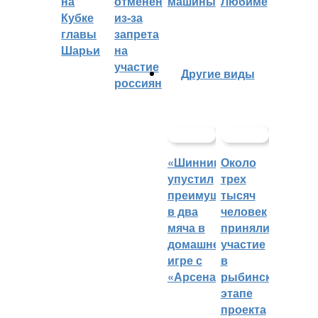
на
отменён
машины
Любиме
Кубке
из-за
главы
запрета
Шарьи
на
участие
Другие виды
россиян
«Шинник»
Около
упустил
трех
преимущество
тысяч
в два
человек
мяча в
приняли
домашней
участие
игре с
в
«Арсеналом»
рыбинском
этапе
проекта