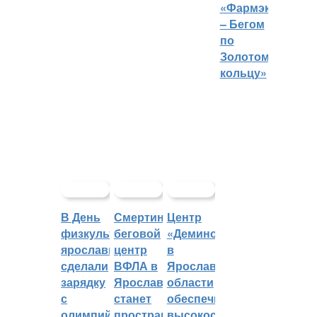
«Фармэко
– Бегом
по
Золотому
кольцу»
В День
Смертин:
Центр
физкультурника
беговой
«Демино»
ярославцы
центр
в
сделали
ВФЛА в
Ярославской
зарядку
Ярославле
области
с
станет
обеспечивают
олимпийским
пространством
высокоскоростным