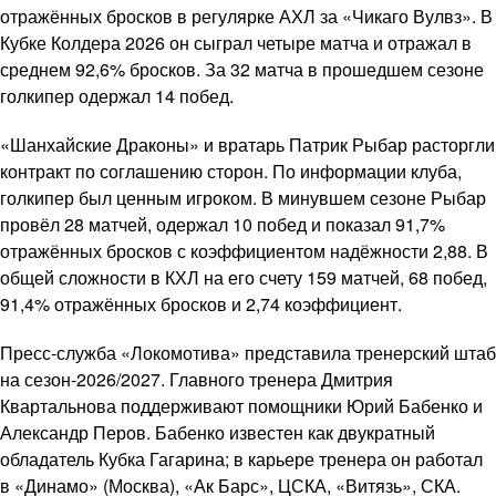
отражённых бросков в регулярке АХЛ за «Чикаго Вулвз». В
Кубке Колдера 2026 он сыграл четыре матча и отражал в
среднем 92,6% бросков. За 32 матча в прошедшем сезоне
голкипер одержал 14 побед.
«Шанхайские Драконы» и вратарь Патрик Рыбар расторгли
контракт по соглашению сторон. По информации клуба,
голкипер был ценным игроком. В минувшем сезоне Рыбар
провёл 28 матчей, одержал 10 побед и показал 91,7%
отражённых бросков с коэффициентом надёжности 2,88. В
общей сложности в КХЛ на его счету 159 матчей, 68 побед,
91,4% отражённых бросков и 2,74 коэффициент.
Пресс-служба «Локомотива» представила тренерский штаб
на сезон-2026/2027. Главного тренера Дмитрия
Квартальнова поддерживают помощники Юрий Бабенко и
Александр Перов. Бабенко известен как двукратный
обладатель Кубка Гагарина; в карьере тренера он работал
в «Динамо» (Москва), «Ак Барс», ЦСКА, «Витязь», СКА.