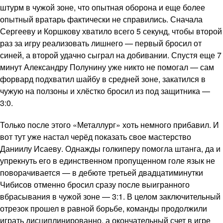
штурм в чужой зоне, что опытная оборона и еще более
опытный вратарь фактически не справились. Сначала
Сергееву и Коршкову хватило всего 5 секунд, чтобы второй
раз за игру реализовать лишнего — первый бросил от
синей, а второй удачно сыграл на добивании. Спустя еще 7
минут Александру Полунину уже никто не помогал — сам
форвард подхватил шайбу в средней зоне, закатился в
чужую на ползоны и хлёстко бросил из под защитника —
3:0.
Только после этого «Металлург» хоть немного прибавил. И
вот тут уже настал черёд показать свое мастерство
Даниилу Исаеву. Однажды голкиперу помогла штанга, да и
упрекнуть его в единственном пропущенном голе язык не
поворачивается — в дебюте третьей двадцатиминутки
Чибисов отменно бросил сразу после выигранного
вбрасывания в чужой зоне — 3:1. В целом заключительный
отрезок прошел в равной борьбе, команды продолжили
играть дисциплинированно, а окончательный счет в игре