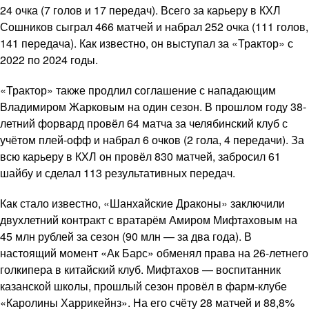
24 очка (7 голов и 17 передач). Всего за карьеру в КХЛ
Сошников сыграл 466 матчей и набрал 252 очка (111 голов,
141 передача). Как известно, он выступал за «Трактор» с
2022 по 2024 годы.
«Трактор» также продлил соглашение с нападающим
Владимиром Жарковым на один сезон. В прошлом году 38-
летний форвард провёл 64 матча за челябинский клуб с
учётом плей-офф и набрал 6 очков (2 гола, 4 передачи). За
всю карьеру в КХЛ он провёл 830 матчей, забросил 61
шайбу и сделал 113 результативных передач.
Как стало известно, «Шанхайские Драконы» заключили
двухлетний контракт с вратарём Амиром Мифтаховым на
45 млн рублей за сезон (90 млн — за два года). В
настоящий момент «Ак Барс» обменял права на 26-летнего
голкипера в китайский клуб. Мифтахов — воспитанник
казанской школы, прошлый сезон провёл в фарм-клубе
«Каролины Харрикейнз». На его счёту 28 матчей и 88,8%