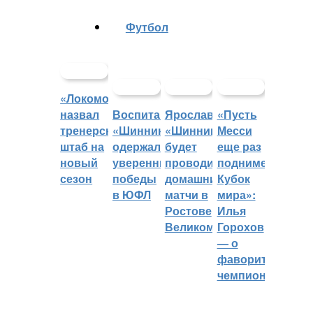
Футбол
«Локомотив»
назвал
Воспитанники
Ярославский
«Пусть
тренерский
«Шинника»
«Шинник»
Месси
штаб на
одержали
будет
еще раз
новый
уверенные
проводить
поднимет
сезон
победы
домашние
Кубок
в ЮФЛ
матчи в
мира»:
Ростове
Илья
Великом
Горохов
— о
фаворитах
чемпионата