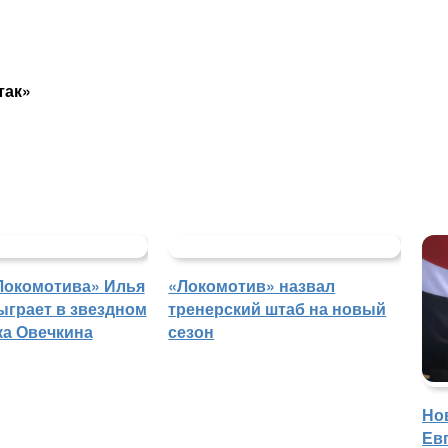
так»
Локомотива» Илья
«Локомотив» назвал
ыграет в звездном
тренерский штаб на новый
ка Овечкина
сезон
Но
Ев