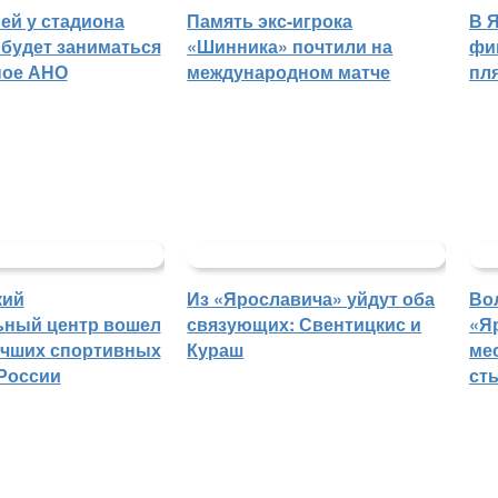
ей у стадиона
Память экс-игрока
В 
будет заниматься
«Шинника» почтили на
фи
ное АНО
международном матче
пл
кий
Из «Ярославича» уйдут оба
Во
ьный центр вошел
связующих: Свентицкис и
«Я
учших спортивных
Кураш
ме
России
ст