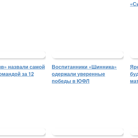
«С
в» назвали самой
Воспитанники «Шинника»
Яр
омандой за 12
одержали уверенные
бу
победы в ЮФЛ
ма