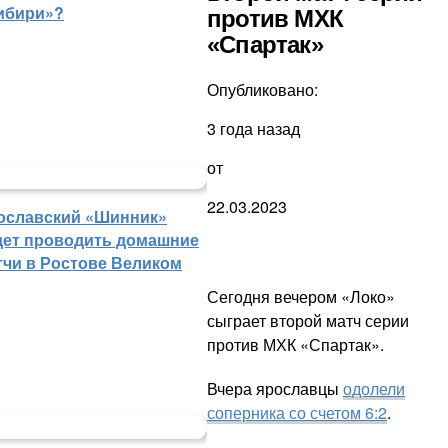
ибири»?
против МХК
«Спартак»
Опубликовано:
3 года назад
от
22.03.2023
ославский «Шинник»
дет проводить домашние
тчи в Ростове Великом
Сегодня вечером «Локо»
сыграет второй матч серии
против МХК «Спартак».
Вчера ярославцы
одолели
соперника со счетом 6:2
.