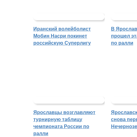
Иранский волейболист
В Ярослав
Мобин Насри покинет
прошел эт
российскую Суперлигу
по ралли
Ярославцы возглавляют
Ярославск
турнирную таблицу
снова пер
чемпионата России по
Нечерноз
ралли