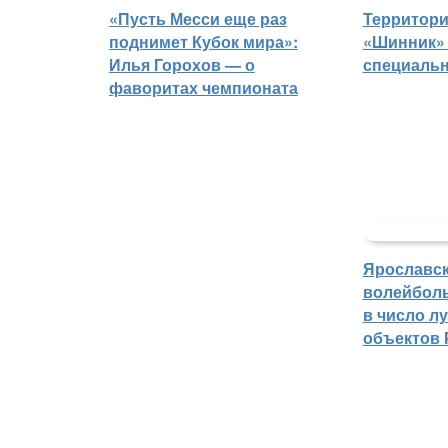
«Пусть Месси еще раз
Территори
поднимет Кубок мира»:
«Шинник» 
Илья Горохов — о
специаль
фаворитах чемпионата
Ярославс
волейбол
в число л
объектов 