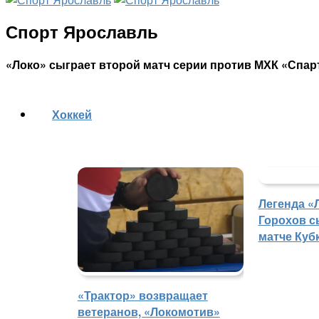
Спорт Ярославль
«Локо» сыграет второй матч серии против МХК «Спар
Хоккей
Легенда «
Горохов с
матче Куб
«Трактор» возвращает
ветеранов, «Локомотив»