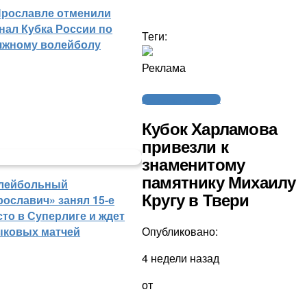
Ярославле отменили
нал Кубка России по
Теги:
яжному волейболу
Реклама
Молодежный хоккей
Кубок Харламова
привезли к
знаменитому
памятнику Михаилу
лейбольный
Кругу в Твери
рославич» занял 15-е
сто в Суперлиге и ждет
Опубликовано:
ыковых матчей
4 недели назад
от