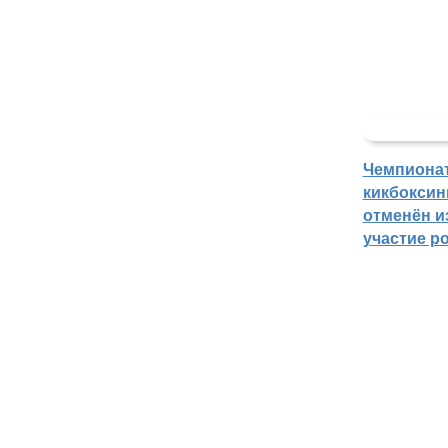
Чемпиона
кикбоксин
отменён из
участие р