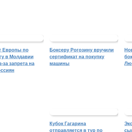
т Европы по
Боксеру Рогозину вручили
Но
гу в Молдавии
сертификат на покупку
бо
-за запрета на
машины
Лю
оссиян
Кубок Гагарина
Эк
отправляется в тур по
сы