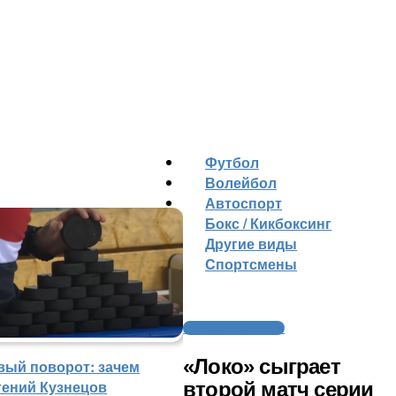
Футбол
Волейбол
Автоспорт
Бокс / Кикбоксинг
Другие виды
Cпортсмены
Молодежный хоккей
«Локо» сыграет
вый поворот: зачем
гений Кузнецов
второй матч серии