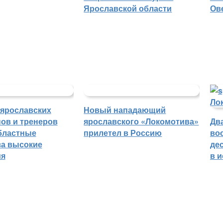
Ярославской области
Ов
 ярославских
Новый нападающий
ов и тренеров
ярославского «Локомотива»
Дв
бластные
прилетел в Россию
во
а высокие
де
ия
в 