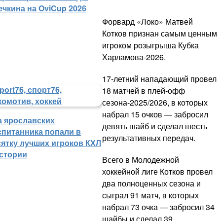
ечкина на OviCup 2026
Форвард «Локо» Матвей
Котков признан самым ценным
игроком розыгрыша Кубка
Харламова-2026.
17-летний нападающий провел
18 матчей в плей-офф
сезона-2025/2026, в которых
набрал 15 очков — забросил
а ярославских
девять шайб и сделал шесть
спитанника попали в
результативных передач.
сятку лучших игроков КХЛ
истории
Всего в Молодежной
хоккейной лиге Котков провел
два полноценных сезона и
сыграл 91 матч, в которых
набрал 73 очка — забросил 34
шайбы и сделал 39