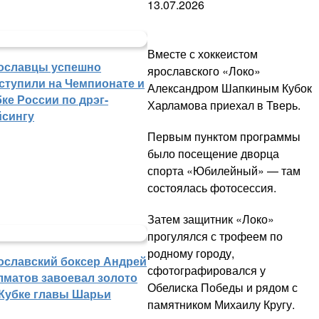
13.07.2026
Вместе с хоккеистом
ославцы успешно
ярославского «Локо»
ступили на Чемпионате и
Александром Шапкиным Кубок
ке России по дрэг-
Харламова приехал в Тверь.
йсингу
Первым пунктом программы
было посещение дворца
спорта «Юбилейный» — там
состоялась фотосессия.
Затем защитник «Локо»
прогулялся с трофеем по
родному городу,
ославский боксер Андрей
сфотографировался у
лматов завоевал золото
Обелиска Победы и рядом с
 Кубке главы Шарьи
памятником Михаилу Кругу.