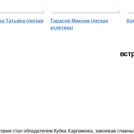
а Татьяна (легкая
Тарасов Максим (легкая
Хо
атлетика)
вст
стории стал обладателем Кубка Харламова, завоевав главн