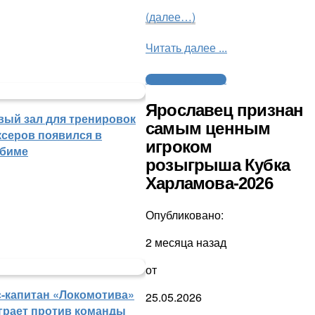
(далее…)
Читать далее ...
Молодежный хоккей
Ярославец признан
вый зал для тренировок
самым ценным
ксеров появился в
игроком
биме
розыгрыша Кубка
Харламова-2026
Опубликовано:
2 месяца назад
от
с-капитан «Локомотива»
25.05.2026
грает против команды