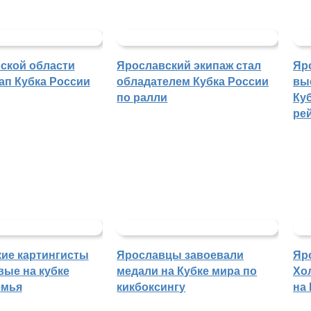
ской области
Ярославский экипаж стал
Яр
ап Кубка России
обладателем Кубка России
вы
по ралли
Куб
ре
ие картингисты
Ярославцы завоевали
Яр
вые на кубке
медали на Кубке мира по
Хо
емья
кикбоксингу
на