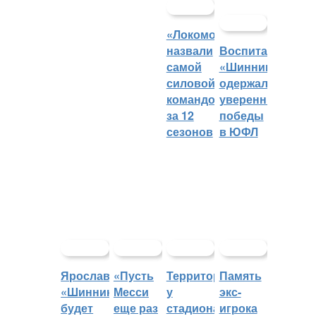
«Локомотив»
назвали
Воспитанники
самой
«Шинника»
силовой
одержали
командой
уверенные
за 12
победы
сезонов
в ЮФЛ
Ярославский
«Пусть
Территорией
Память
«Шинник»
Месси
у
экс-
будет
еще раз
стадиона
игрока