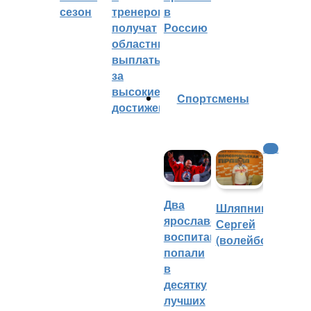
сезон
тренеров
в
получат
Россию
областные
выплаты
за
высокие
Cпортсмены
достижения
КХЛ
Два
Шляпников
ярославских
Сергей
воспитанника
(волейбол)
попали
в
десятку
лучших