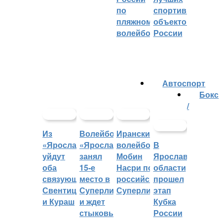
по
спортивных
пляжному
объектов
волейболу
России
Автоспорт
Бокс
/
Из
Волейбольный
Иранский
«Ярославича»
«Ярославич»
волейболист
В
уйдут
занял
Мобин
Ярославской
оба
15-е
Насри покинет
области
связующих:
место в
российскую
прошел
Свентицкис
Суперлиге
Суперлигу
этап
и Кураш
и ждет
Кубка
стыковых
России