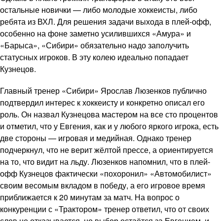
остальные новички — либо молодые хоккеисты, либо
ребята из ВХЛ. Для решения задачи выхода в плей-офф,
особенно на фоне заметно усилившихся «Амура» и
«Барыса», «Сибири» обязательно надо заполучить
статусных игроков. В эту колею идеально попадает
Кузнецов.
Главный тренер «Сибири» Ярослав Люзенков публично
подтвердил интерес к хоккеисту и конкретно описал его
роль. Он назвал Кузнецова мастером на все сто процентов
и отметил, что у Евгения, как и у любого яркого игрока, есть
две стороны — игровая и медийная. Однако тренер
подчеркнул, что не верит жёлтой прессе, а ориентируется
на то, что видит на льду. Люзенков напомнил, что в плей-
офф Кузнецов фактически «похоронил» «Автомобилист»
своим весомым вкладом в победу, а его игровое время
приближается к 20 минутам за матч. На вопрос о
конкуренции с «Трактором» тренер ответил, что от своих
слов не отказывается, но выбор остаётся за Евгением, и