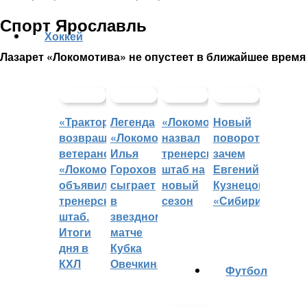
Спорт Ярославль
Хоккей
Лазарет «Локомотива» не опустеет в ближайшее время
«Трактор»
Легенда
«Локомотив»
Новый
возвращает
«Локомотива»
назвал
поворот:
ветеранов,
Илья
тренерский
зачем
«Локомотив»
Горохов
штаб на
Евгений
объявил
сыграет
новый
Кузнецов
тренерский
в
сезон
«Сибири»?
штаб.
звездном
Итоги
матче
дня в
Кубка
КХЛ
Овечкина
Футбол