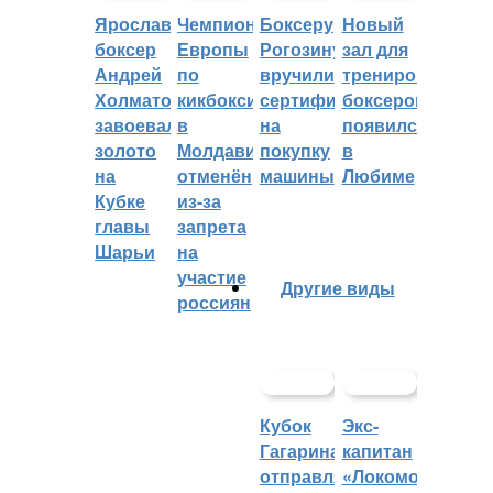
Ярославский
Чемпионат
Боксеру
Новый
боксер
Европы
Рогозину
зал для
Андрей
по
вручили
тренировок
Холматов
кикбоксингу
сертификат
боксеров
завоевал
в
на
появился
золото
Молдавии
покупку
в
на
отменён
машины
Любиме
Кубке
из-за
главы
запрета
Шарьи
на
участие
Другие виды
россиян
Кубок
Экс-
Гагарина
капитан
отправляется
«Локомотива»