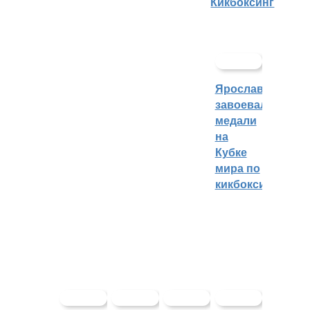
Кикбоксинг
Ярославцы
завоевали
медали
на
Кубке
мира по
кикбоксингу