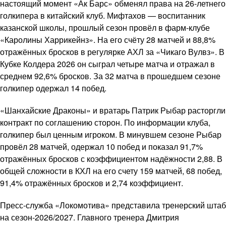
настоящий момент «Ак Барс» обменял права на 26-летнего
голкипера в китайский клуб. Мифтахов — воспитанник
казанской школы, прошлый сезон провёл в фарм-клубе
«Каролины Харрикейнз». На его счёту 28 матчей и 88,8%
отражённых бросков в регулярке АХЛ за «Чикаго Вулвз». В
Кубке Колдера 2026 он сыграл четыре матча и отражал в
среднем 92,6% бросков. За 32 матча в прошедшем сезоне
голкипер одержал 14 побед.
«Шанхайские Драконы» и вратарь Патрик Рыбар расторгли
контракт по соглашению сторон. По информации клуба,
голкипер был ценным игроком. В минувшем сезоне Рыбар
провёл 28 матчей, одержал 10 побед и показал 91,7%
отражённых бросков с коэффициентом надёжности 2,88. В
общей сложности в КХЛ на его счету 159 матчей, 68 побед,
91,4% отражённых бросков и 2,74 коэффициент.
Пресс-служба «Локомотива» представила тренерский штаб
на сезон-2026/2027. Главного тренера Дмитрия