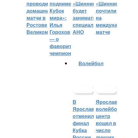
проводить
поднимет
«Шинник»
«Шинника»
домашние
Кубок
будет
почтили
матчи в
мира»:
заниматься
на
Ростове
Илья
специальное
международном
Великом
Горохов
АНО
матче
— о
фаворитах
чемпионата
Волейбол
В
Ярославский
Ярославле
волейбольный
отменили
центр
финал
вошел в
Кубка
число
России
лучших