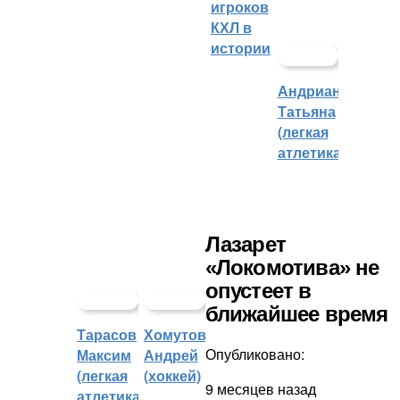
игроков
КХЛ в
истории
Андрианова
Татьяна
(легкая
атлетика)
Лазарет
«Локомотива» не
опустеет в
ближайшее время
Тарасов
Хомутов
Опубликовано:
Максим
Андрей
(легкая
(хоккей)
9 месяцев назад
атлетика)