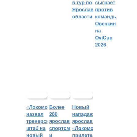
в тур по
сыграет
Ярославской
против
области
команды
Овечкина
на
OviCup
2026
«Локомотив»
Более
Новый
назвал
280
нападающий
тренерский
ярославских
ярославского
штаб на
спортсменов
«Локомотива»
новый
и
прилетел