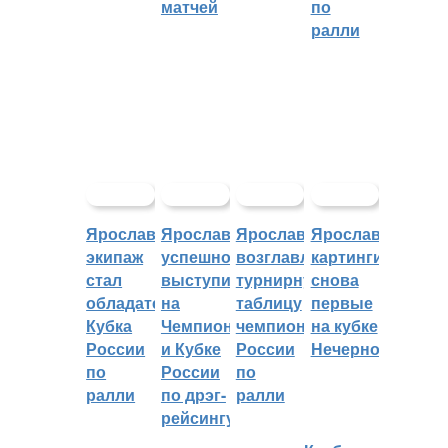
матчей
по
ралли
Ярославский
Ярославцы
Ярославцы
Ярославские
экипаж
успешно
возглавляют
картингисты
стал
выступили
турнирную
снова
обладателем
на
таблицу
первые
Кубка
Чемпионате
чемпионата
на кубке
России
и Кубке
России
Нечерноземья
по
России
по
ралли
по дрэг-
ралли
рейсингу