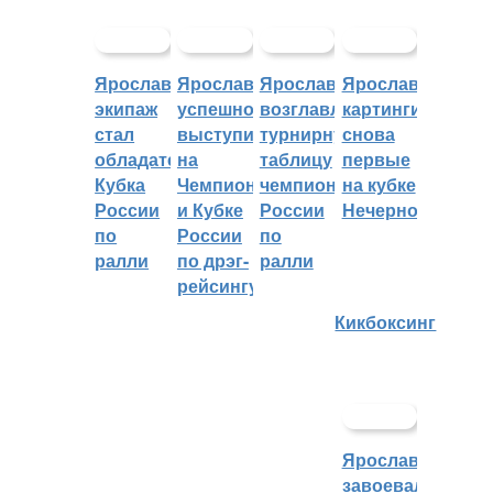
Ярославский
Ярославцы
Ярославцы
Ярославские
экипаж
успешно
возглавляют
картингисты
стал
выступили
турнирную
снова
обладателем
на
таблицу
первые
Кубка
Чемпионате
чемпионата
на кубке
России
и Кубке
России
Нечерноземья
по
России
по
ралли
по дрэг-
ралли
рейсингу
Кикбоксинг
Ярославцы
завоевали