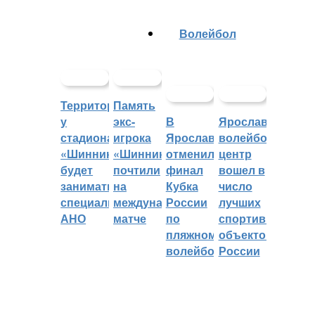
Волейбол
Территорией
Память
у
экс-
В
Ярославский
стадиона
игрока
Ярославле
волейбольный
«Шинник»
«Шинника»
отменили
центр
будет
почтили
финал
вошел в
заниматься
на
Кубка
число
специальное
международном
России
лучших
АНО
матче
по
спортивных
пляжному
объектов
волейболу
России