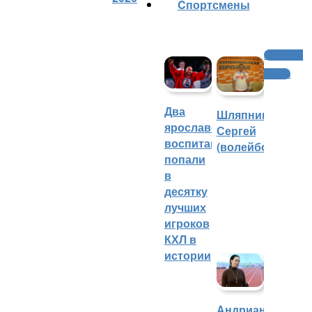
Cпортсмены
Агентство
спорта
Два
Шляпников
ярославских
Сергей
воспитанника
(волейбол)
попали
в
десятку
лучших
игроков
КХЛ в
истории
Андрианова