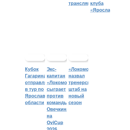
трансляций
клуба
«Ярославич»
Кубок
Экс-
«Локомотив»
Гагарина
капитан
назвал
отправляется
«Локомотива»
тренерский
в тур по
сыграет
штаб на
Ярославской
против
новый
области
команды
сезон
Овечкина
на
OviCup
2026