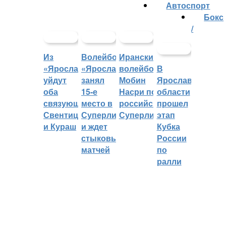
Автоспорт
Бокс
/
Из
Волейбольный
Иранский
«Ярославича»
«Ярославич»
волейболист
В
уйдут
занял
Мобин
Ярославской
оба
15-е
Насри покинет
области
связующих:
место в
российскую
прошел
Свентицкис
Суперлиге
Суперлигу
этап
и Кураш
и ждет
Кубка
стыковых
России
матчей
по
ралли