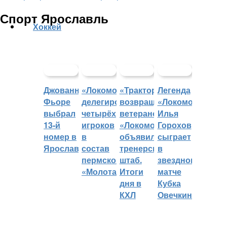
Спорт Ярославль
Хоккей
Джованни
«Локомотив»
«Трактор»
Легенда
Фьоре
делегировал
возвращает
«Локомотива»
выбрал
четырёх
ветеранов,
Илья
13-й
игроков
«Локомотив»
Горохов
номер в
в
объявил
сыграет
Ярославле
состав
тренерский
в
пермского
штаб.
звездном
«Молота»
Итоги
матче
дня в
Кубка
КХЛ
Овечкина