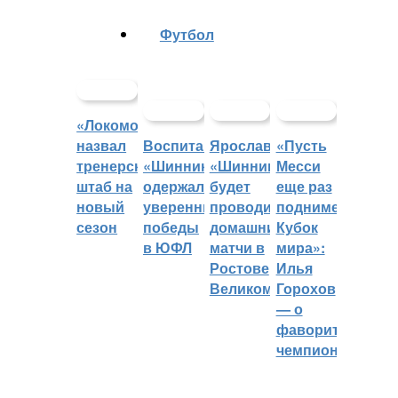
Футбол
«Локомотив»
назвал
Воспитанники
Ярославский
«Пусть
тренерский
«Шинника»
«Шинник»
Месси
штаб на
одержали
будет
еще раз
новый
уверенные
проводить
поднимет
сезон
победы
домашние
Кубок
в ЮФЛ
матчи в
мира»:
Ростове
Илья
Великом
Горохов
— о
фаворитах
чемпионата