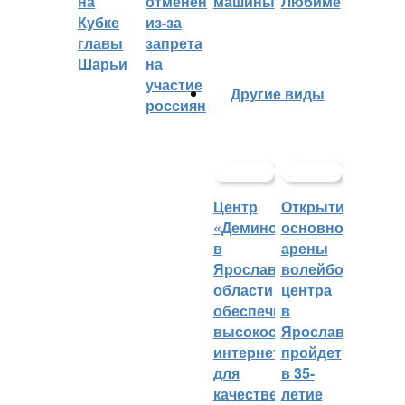
на
отменён
машины
Любиме
Кубке
из-за
главы
запрета
Шарьи
на
участие
Другие виды
россиян
Центр
Открытие
«Демино»
основной
в
арены
Ярославской
волейбольного
области
центра
обеспечивают
в
высокоскоростным
Ярославле
интернетом
пройдет
для
в 35-
качественных
летие