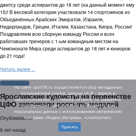
джитсу среди аспирантов до 18 лет (на данный момент ему
15)! В весовой категории участвовали 14 спортсменов из
Объединённых Арабских Эмиратов, Израиля,
Нидерландов, Греции, Италии, Казахстана, Кипра, России!
Поздравляем всю сборную команду России и всех
работавших тренеров с 1-ым командным местом на
Чемпионате Мира среди аспирантов до 18 лет и юниоров
до 21 года!
Читать далее ...
Агентство спорта
На сайте sport76.ru осуществляется сбор метаданных
пользователей (cookie, данные об IP - адресе и
Ярославские кудоисты на первенстве
местоположении). Оставаясь на сайте, пользователь
ЦФО завоевали россыпь медалей
подтверждает свое согласие на обработку этих
персональных данных c использованием метрических
Опубликовано:
программ «Яндекс.Метрика», «LiveInternet».
Принять
9 лет назад