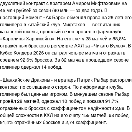
двухлетний контракт с вратарём Амиром Мифтаховым на
45 млн рублей за сезон (90 млн — за два года). В
настоящий момент «Ак Барс» обменял права на 26-летнего
голкипера в китайский клуб. Мифтахов — воспитанник
казанской школы, прошлый сезон провёл в фарм-клубе
«Каролины Харрикейнз». На его счёту 28 матчей и 88,8%
отражённых бросков в регулярке АХЛ за «Чикаго Вулвз». В
Кубке Колдера 2026 он сыграл четыре матча и отражал в
среднем 92,6% бросков. За 32 матча в прошедшем сезоне
голкипер одержал 14 побед.
«Шанхайские Драконы» и вратарь Патрик Рыбар расторгли
контракт по соглашению сторон. По информации клуба,
голкипер был ценным игроком. В минувшем сезоне Рыбар
провёл 28 матчей, одержал 10 побед и показал 91,7%
отражённых бросков с коэффициентом надёжности 2,88. В
общей сложности в КХЛ на его счету 159 матчей, 68 побед,
91,4% отражённых бросков и 2,74 коэффициент.