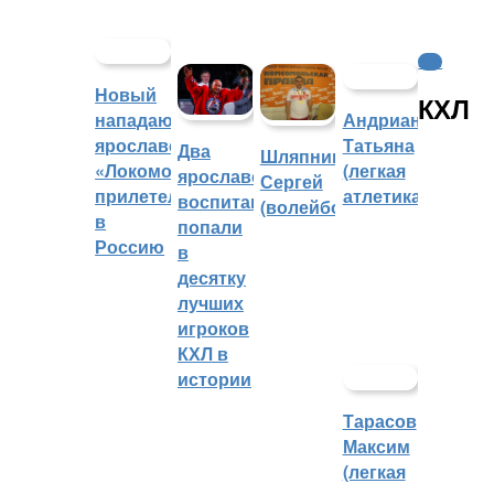
КХЛ
Новый
КХЛ
нападающий
Андрианова
ярославского
Татьяна
Два
Шляпников
«Локомотива»
(легкая
ярославских
Сергей
прилетел
атлетика)
воспитанника
(волейбол)
в
попали
Россию
в
десятку
лучших
игроков
КХЛ в
истории
Тарасов
Максим
(легкая