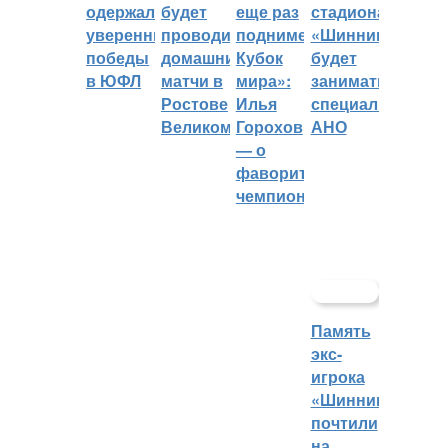
одержали
будет
еще раз
стадиона
уверенные
проводить
поднимет
«Шинник»
победы
домашние
Кубок
будет
в ЮФЛ
матчи в
мира»:
заниматься
Ростове
Илья
специальное
Великом
Горохов
АНО
— о
фаворитах
чемпионата
Память
экс-
игрока
«Шинника»
почтили
на