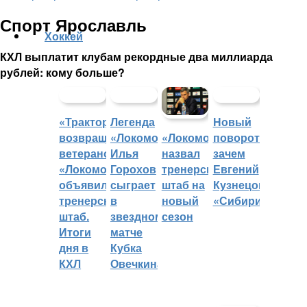
Спорт Ярославль
Хоккей
КХЛ выплатит клубам рекордные два миллиарда
рублей: кому больше?
«Трактор»
Легенда
Новый
возвращает
«Локомотива»
поворот:
«Локомотив»
ветеранов,
Илья
зачем
назвал
«Локомотив»
Горохов
Евгений
тренерский
объявил
сыграет
Кузнецов
штаб на
тренерский
в
«Сибири»?
новый
штаб.
звездном
сезон
Итоги
матче
дня в
Кубка
КХЛ
Овечкина