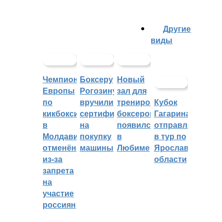
Другие
виды
Чемпионат
Боксеру
Новый
Европы
Рогозину
зал для
по
вручили
тренировок
Кубок
кикбоксингу
сертификат
боксеров
Гагарина
в
на
появился
отправляется
Молдавии
покупку
в
в тур по
отменён
машины
Любиме
Ярославской
из-за
области
запрета
на
участие
россиян