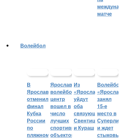
международном
матче
Волейбол
В
Ярославский
Из
Волейбольный
Ярославле
волейбольный
«Ярославича»
«Ярославич»
отменили
центр
уйдут
занял
финал
вошел в
оба
15-е
Кубка
число
связующих:
место в
России
лучших
Свентицкис
Суперлиге
по
спортивных
и Кураш
и ждет
пляжному
объектов
стыковых