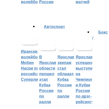
волейболу
России
матчей
Автоспорт
Бокс
/
Иранский
волейболист
В
Ярославский
Ярославцы
Мобин
Ярославской
экипаж
успешно
Насри покинет
области
стал
выступили
российскую
прошел
обладателем
на
Суперлигу
этап
Кубка
Чемпионате
Кубка
России
и Кубке
России
по
России
по
ралли
по дрэг-
ралли
рейсингу