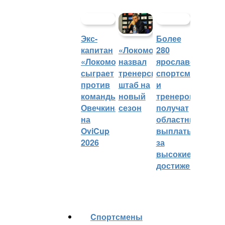
Экс-
Более
капитан
280
«Локомотив»
«Локомотива»
ярославских
назвал
сыграет
спортсменов
тренерский
против
и
штаб на
команды
тренеров
новый
Овечкина
получат
сезон
на
областные
OviCup
выплаты
2026
за
высокие
достижения
Cпортсмены