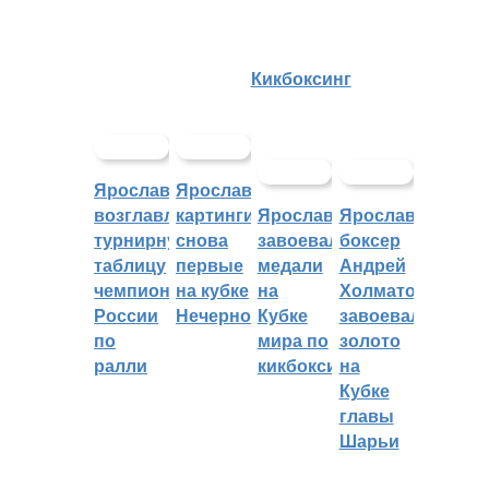
Кикбоксинг
Ярославцы
Ярославские
возглавляют
картингисты
Ярославцы
Ярославский
турнирную
снова
завоевали
боксер
таблицу
первые
медали
Андрей
чемпионата
на кубке
на
Холматов
России
Нечерноземья
Кубке
завоевал
по
мира по
золото
ралли
кикбоксингу
на
Кубке
главы
Шарьи