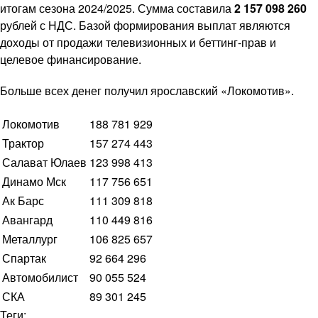
итогам сезона 2024/2025. Сумма составила
2 157 098 260
рублей с НДС. Базой формирования выплат являются
доходы от продажи телевизионных и беттинг-прав и
целевое финансирование.
Больше всех денег получил ярославский «Локомотив».
Локомотив
188 781 929
Трактор
157 274 443
Салават Юлаев
123 998 413
Динамо Мск
117 756 651
Ак Барс
111 309 818
Авангард
110 449 816
Металлург
106 825 657
Спартак
92 664 296
Автомобилист
90 055 524
СКА
89 301 245
Теги: