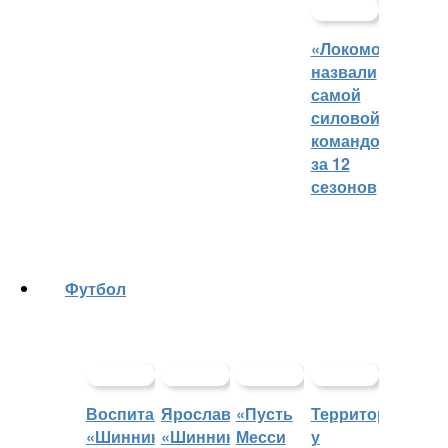
«Локомотив»
назвали
самой
силовой
командой
за 12
сезонов
Футбол
Воспитанники
Ярославский
«Пусть
Территорией
«Шинника»
«Шинник»
Месси
у