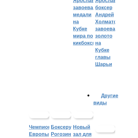
Ярославцы
Ярославский
завоевали
боксер
медали
Андрей
на
Холматов
Кубке
завоевал
мира по
золото
кикбоксингу
на
Кубке
главы
Шарьи
Другие
виды
Чемпионат
Боксеру
Новый
Европы
Рогозину
зал для