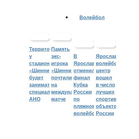
Волейбол
Территорией
Память
у
экс-
В
Ярославский
стадиона
игрока
Ярославле
волейбольный
«Шинник»
«Шинника»
отменили
центр
будет
почтили
финал
вошел
заниматься
на
Кубка
в число
специальное
международном
России
лучших
АНО
матче
по
спортивных
пляжному
объектов
волейболу
России