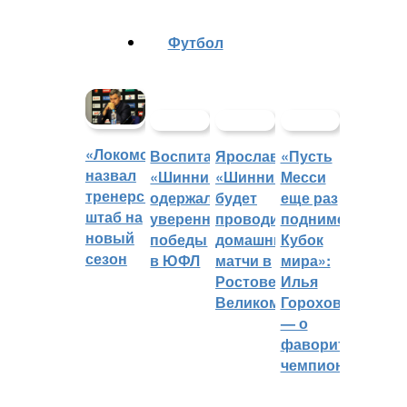
Футбол
«Локомотив»
Воспитанники
Ярославский
«Пусть
назвал
«Шинника»
«Шинник»
Месси
тренерский
одержали
будет
еще раз
штаб на
уверенные
проводить
поднимет
новый
победы
домашние
Кубок
сезон
в ЮФЛ
матчи в
мира»:
Ростове
Илья
Великом
Горохов
— о
фаворитах
чемпионата