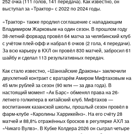
252 очка (111 голов, 141 передача). Как известно, он
выступал за «Трактор» с 2022 по 2024 годы.
«Трактор» также продлил соглашение с нападающим
Владимиром Жарковым на один сезон. В прошлом году
38-летний форвард провёл 64 матча за челябинский клуб
с учётом плей-офф и набрал 6 очков (2 гола, 4 передачи).
За всю карьеру в КХЛ он провёл 830 матчей, забросил 61
шайбу и сделал 113 результативных передач.
Как стало известно, «Шанхайские Драконы» заключили
двухлетний контракт с вратарём Амиром Мифтаховым на
45 млн рублей за сезон (90 млн — за два года). В
настоящий момент «Ак Барс» обменял права на 26-
летнего голкипера в китайский клуб. Мифтахов —
воспитанник казанской школы, прошлый сезон провёл в
фарм-клубе «Каролины Харрикейнз». На его счёту 28
матчей и 88,8% отражённых бросков в регулярке АХЛ за
«Чикаго Вулвз». В Кубке Колдера 2026 он сыграл четыре