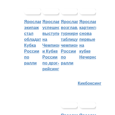
Ярославский
Ярославцы
Ярославцы
Ярославские
экипаж
успешно
возглавляют
картингисты
стал
выступили
турнирную
снова
обладателем
на
таблицу
первые
Кубка
Чемпионате
чемпионата
на
России
и Кубке
России
кубке
по
России
по
Нечерноземья
ралли
по дрэг-
ралли
рейсингу
Кикбоксинг