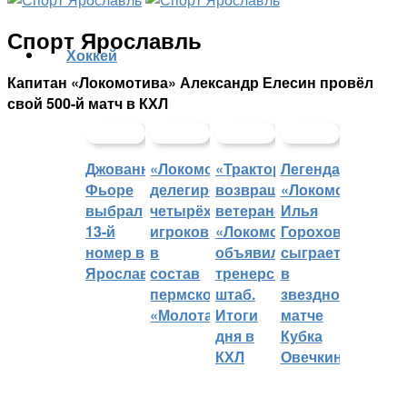
Спорт Ярославль
Хоккей
Капитан «Локомотива» Александр Елесин провёл
свой 500-й матч в КХЛ
Джованни
«Локомотив»
«Трактор»
Легенда
Фьоре
делегировал
возвращает
«Локомотива»
выбрал
четырёх
ветеранов,
Илья
13-й
игроков
«Локомотив»
Горохов
номер в
в
объявил
сыграет
Ярославле
состав
тренерский
в
пермского
штаб.
звездном
«Молота»
Итоги
матче
дня в
Кубка
КХЛ
Овечкина