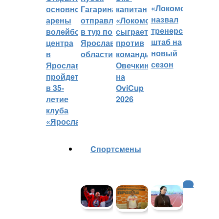
«Локомотив»
основной
Гагарина
капитан
назвал
арены
отправляется
«Локомотива»
тренерский
волейбольного
в тур по
сыграет
штаб на
центра
Ярославской
против
новый
в
области
команды
сезон
Ярославле
Овечкина
пройдет
на
в 35-
OviCup
летие
2026
клуба
«Ярославич»
Cпортсмены
КХЛ