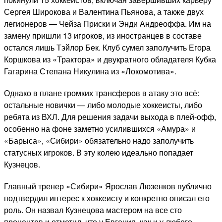
Сергея Широкова и Валентина Пьянова, а также двух
легионеров — Чейза Приски и Энди Андреоффа. Им на
замену пришли 13 игроков, из иностранцев в составе
остался лишь Тэйлор Бек. Клуб сумел заполучить Егора
Коршкова из «Трактора» и двукратного обладателя Кубка
Гагарина Степана Никулина из «Локомотива».
Однако в плане громких трансферов в атаку это всё:
остальные новички — либо молодые хоккеисты, либо
ребята из ВХЛ. Для решения задачи выхода в плей-офф,
особенно на фоне заметно усилившихся «Амура» и
«Барыса», «Сибири» обязательно надо заполучить
статусных игроков. В эту колею идеально попадает
Кузнецов.
Главный тренер «Сибири» Ярослав Люзенков публично
подтвердил интерес к хоккеисту и конкретно описал его
роль. Он назвал Кузнецова мастером на все сто
процентов и отметил, что у Евгения, как и у любого