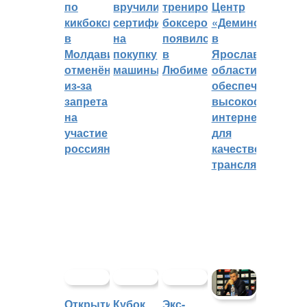
по
вручили
тренировок
Центр
кикбоксингу
сертификат
боксеров
«Демино»
в
на
появился
в
Молдавии
покупку
в
Ярославской
отменён
машины
Любиме
области
из-за
обеспечивают
запрета
высокоскорост
на
интернетом
участие
для
россиян
качественных
трансляций
Открытие
Кубок
Экс-