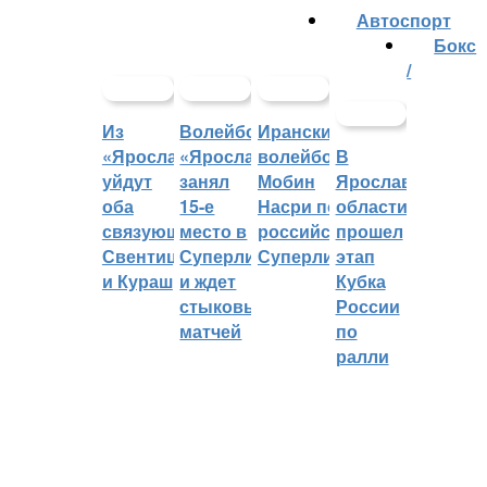
Автоспорт
Бокс
/
Из
Волейбольный
Иранский
«Ярославича»
«Ярославич»
волейболист
В
уйдут
занял
Мобин
Ярославской
оба
15-е
Насри покинет
области
связующих:
место в
российскую
прошел
Свентицкис
Суперлиге
Суперлигу
этап
и Кураш
и ждет
Кубка
стыковых
России
матчей
по
ралли