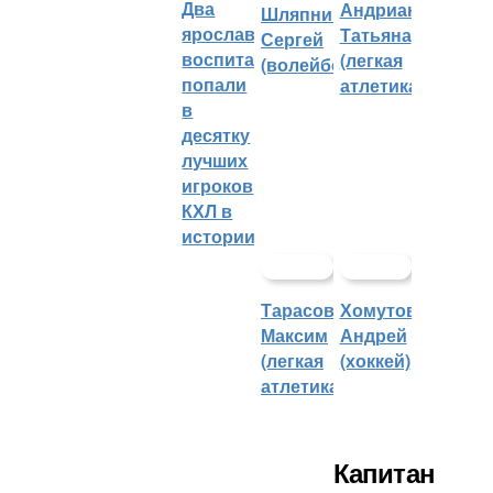
Два
Андрианова
Шляпников
ярославских
Татьяна
Сергей
воспитанника
(легкая
(волейбол)
попали
атлетика)
в
десятку
лучших
игроков
КХЛ в
истории
Тарасов
Хомутов
Максим
Андрей
(легкая
(хоккей)
атлетика)
Капитан