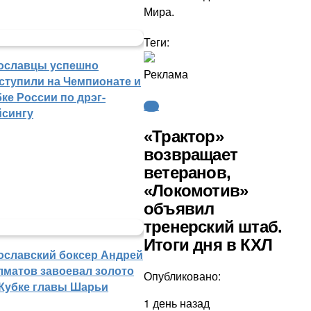
Мира.
Теги:
ославцы успешно
Реклама
ступили на Чемпионате и
ке России по дрэг-
КХЛ
йсингу
«Трактор»
возвращает
ветеранов,
«Локомотив»
объявил
тренерский штаб.
Итоги дня в КХЛ
ославский боксер Андрей
лматов завоевал золото
Опубликовано:
 Кубке главы Шарьи
1 день назад