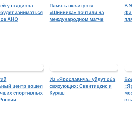
ей у стадиона
Память экс-игрока
В 
будет заниматься
«Шинника» почтили на
фи
ное АНО
международном матче
пл
кий
Из «Ярославича» уйдут оба
Во
ьный центр вошел
связующих: Свентицкис и
«Я
учших спортивных
Кураш
ме
России
ст