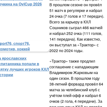
ечкина на OviCup 2026
В прошлом сезоне он провёл
51 матч в регулярке и набрал
24 очка (7 голов и 17 передач).
Всего за карьеру в КХЛ
Сошников сыграл 466 матчей
и набрал 252 очка (111 голов,
141 передача). Как известно,
он выступал за «Трактор» с
2022 по 2024 годы.
а ярославских
«Трактор» также продлил
спитанника попали в
соглашение с нападающим
сятку лучших игроков КХЛ
Владимиром Жарковым на
истории
один сезон. В прошлом году
38-летний форвард провёл 64
матча за челябинский клуб с
учётом плей-офф и набрал 6
очков (2 гола, 4 передачи). За
всю карьеру в КХЛ он провёл