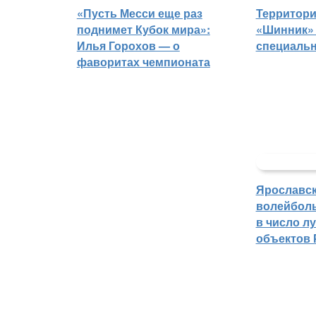
«Пусть Месси еще раз
Территори
поднимет Кубок мира»:
«Шинник» 
Илья Горохов — о
специаль
фаворитах чемпионата
Ярославс
волейбол
в число л
объектов 