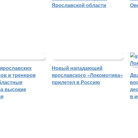
Ярославской области
Ов
 ярославских
Новый нападающий
ов и тренеров
ярославского «Локомотива»
Дв
бластные
прилетел в Россию
во
а высокие
де
ия
в 