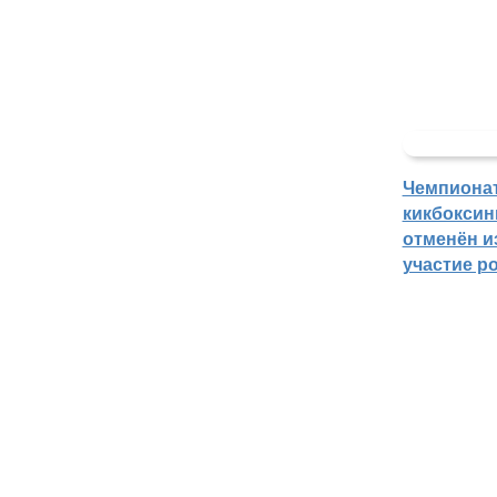
Чемпиона
кикбоксин
отменён из
участие р