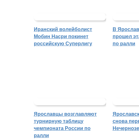
Иранский волейболист
В Ярослав
Мобин Насри покинет
прошел эт
российскую Суперлигу
по ралли
Ярославцы возглавляют
Ярославск
турнирную таблицу
снова пер
чемпионата России по
Нечерноз
ралли