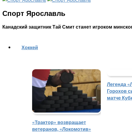
Спорт Ярославль
Канадский защитник Тай Смит станет игроком минско
Хоккей
Легенда «
Горохов с
матче Куб
«Трактор» возвращает
ветеранов, «Локомотив»