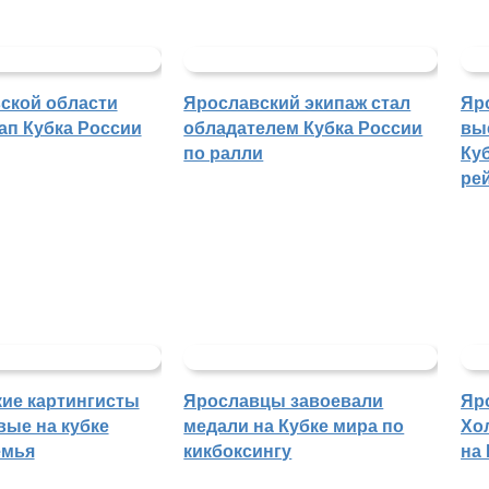
ской области
Ярославский экипаж стал
Яр
ап Кубка России
обладателем Кубка России
вы
по ралли
Куб
ре
ие картингисты
Ярославцы завоевали
Яр
вые на кубке
медали на Кубке мира по
Хо
емья
кикбоксингу
на