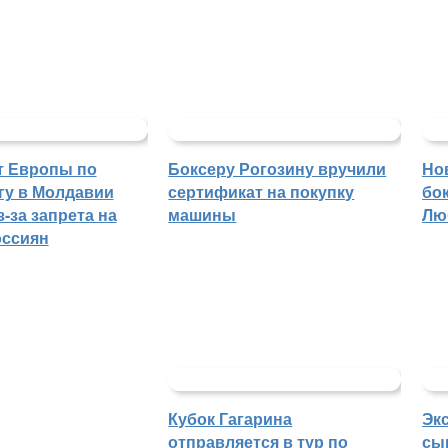
т Европы по
Боксеру Рогозину вручили
Но
гу в Молдавии
сертификат на покупку
бо
-за запрета на
машины
Лю
оссиян
Кубок Гагарина
Эк
отправляется в тур по
сы