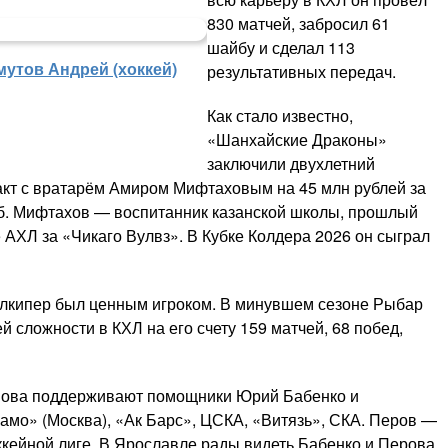
830 матчей, забросил 61
шайбу и сделал 113
мутов Андрей (хоккей)
результативных передач.
Как стало известно,
«Шанхайские Драконы»
заключили двухлетний
акт с вратарём Амиром Мифтаховым на 45 млн рублей за
луб. Мифтахов — воспитанник казанской школы, прошлый
 АХЛ за «Чикаго Вулвз». В Кубке Колдера 2026 он сыграл
олкипер был ценным игроком. В минувшем сезоне Рыбар
 сложности в КХЛ на его счету 159 матчей, 68 побед,
ьнова поддерживают помощники Юрий Бабенко и
намо» (Москва), «Ак Барс», ЦСКА, «Витязь», СКА. Перов —
ккейной лиге. В Ярославле рады видеть Бабенко и Перова