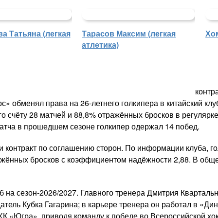
а Татьяна (легкая
Тарасов Максим (легкая
Хо
атлетика)
контр
арс» обменял права на 26-летнего голкипера в китайский к
о счёту 28 матчей и 88,8% отражённых бросков в регулярке
матча в прошедшем сезоне голкипер одержал 14 побед.
 контракт по соглашению сторон. По информации клуба, г
ажённых бросков с коэффициентом надёжности 2,88. В общей
б на сезон-2026/2027. Главного тренера Дмитрия Квартал
атель Кубка Гагарина; в карьере тренера он работал в «Ди
ХК «Югра», приводя команду к победе во Всероссийской хо