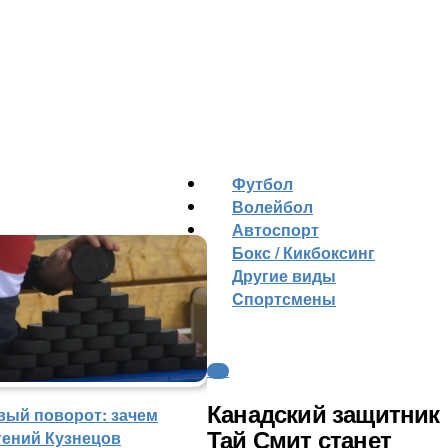
Футбол
Волейбол
Автоспорт
Бокс / Кикбоксинг
Другие виды
Cпортсмены
КХЛ
Канадский защитник
вый поворот: зачем
гений Кузнецов
Тай Смит станет