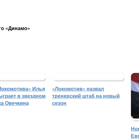
го «Динамо»
Локомотива» Илья
«Локомотив» назвал
ыграет в звездном
тренерский штаб на новый
ка Овечкина
сезон
Но
Ев