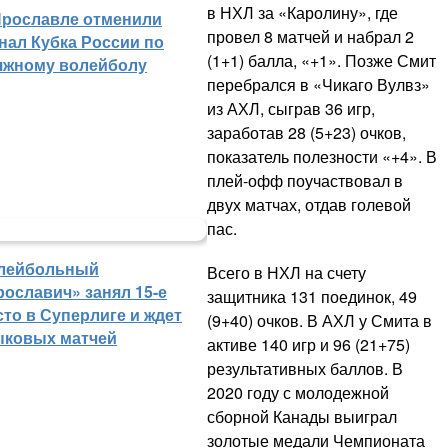
в НХЛ за «Каролину», где
Ярославле отменили
провел 8 матчей и набрал 2
нал Кубка России по
(1+1) балла, «+1». Позже Смит
яжному волейболу
перебрался в «Чикаго Вулвз»
из АХЛ, сыграв 36 игр,
заработав 28 (5+23) очков,
показатель полезности «+4». В
плей-офф поучаствовал в
двух матчах, отдав голевой
пас.
лейбольный
Всего в НХЛ на счету
рославич» занял 15-е
защитника 131 поединок, 49
сто в Суперлиге и ждет
(9+40) очков. В АХЛ у Смита в
ыковых матчей
активе 140 игр и 96 (21+75)
результативных баллов. В
2020 году с молодежной
сборной Канады выиграл
золотые медали Чемпионата