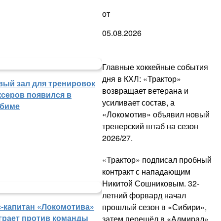
от
05.08.2026
Главные хоккейные события
дня в КХЛ: «Трактор»
вый зал для тренировок
возвращает ветерана и
ксеров появился в
усиливает состав, а
биме
«Локомотив» объявил новый
тренерский штаб на сезон
2026/27.
«Трактор» подписал пробный
контракт с нападающим
Никитой Сошниковым. 32-
летний форвард начал
с-капитан «Локомотива»
прошлый сезон в «Сибири»,
грает против команды
затем перешёл в «Адмирал».