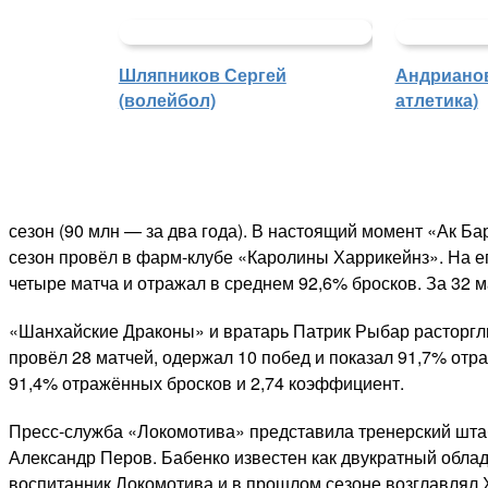
Шляпников Сергей
Андрианов
(волейбол)
атлетика)
сезон (90 млн — за два года). В настоящий момент «Ак Б
сезон провёл в фарм-клубе «Каролины Харрикейнз». На ег
четыре матча и отражал в среднем 92,6% бросков. За 32 
«Шанхайские Драконы» и вратарь Патрик Рыбар расторгли
провёл 28 матчей, одержал 10 побед и показал 91,7% отр
91,4% отражённых бросков и 2,74 коэффициент.
Пресс-служба «Локомотива» представила тренерский шта
Александр Перов. Бабенко известен как двукратный облад
воспитанник Локомотива и в прошлом сезоне возглавлял 