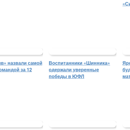
«С
в» назвали самой
Воспитанники «Шинника»
Яр
омандой за 12
одержали уверенные
бу
победы в ЮФЛ
ма