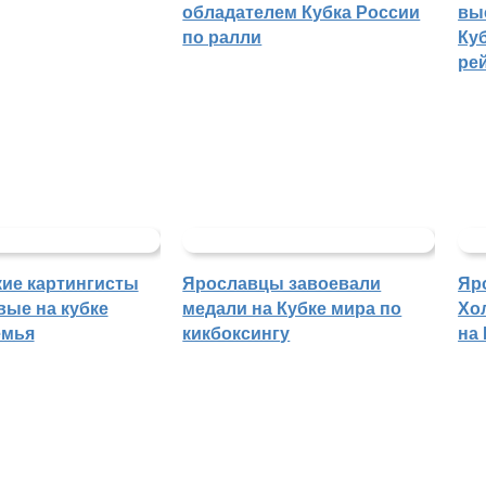
обладателем Кубка России
вы
по ралли
Куб
ре
ие картингисты
Ярославцы завоевали
Яр
вые на кубке
медали на Кубке мира по
Хо
емья
кикбоксингу
на