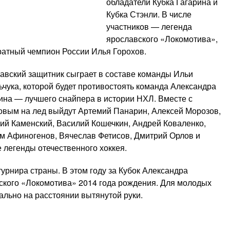
обладатели Кубка Гагарина и
Кубка Стэнли. В числе
участников — легенда
ярославского «Локомотива»,
ратный чемпион России Илья Горохов.
авский защитник сыграет в составе команды Ильи
ьчука, которой будет противостоять команда Александра
ина — лучшего снайпера в истории НХЛ. Вместе с
овым на лед выйдут Артемий Панарин, Алексей Морозов,
ий Каменский, Василий Кошечкин, Андрей Коваленко,
м Афиногенов, Вячеслав Фетисов, Дмитрий Орлов и
е легенды отечественного хоккея.
урнира страны. В этом году за Кубок Александра
вского «Локомотива» 2014 года рождения. Для молодых
ально на расстоянии вытянутой руки.