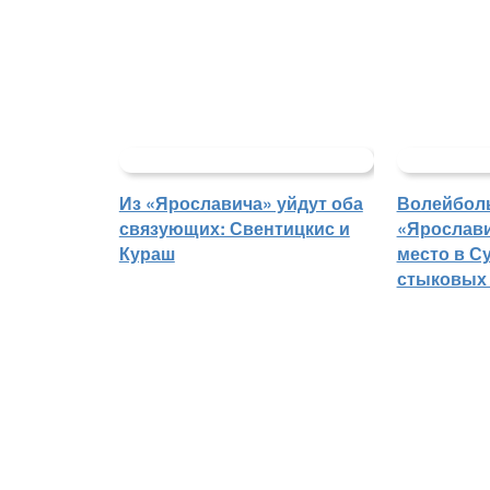
Из «Ярославича» уйдут оба
Волейбол
связующих: Свентицкис и
«Ярослави
Кураш
место в С
стыковых