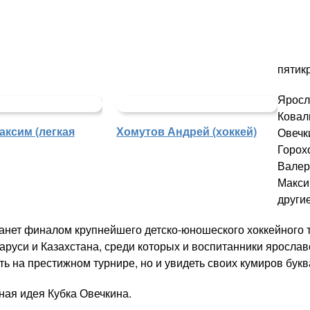
пятик
Яросл
Ковал
аксим (легкая
Хомутов Андрей (хоккей)
Овечк
Горох
Валер
Макси
други
танет финалом крупнейшего детско-юношеского хоккейного т
аруси и Казахстана, среди которых и воспитанники яросла
ь на престижном турнире, но и увидеть своих кумиров букв
ная идея Кубка Овечкина.