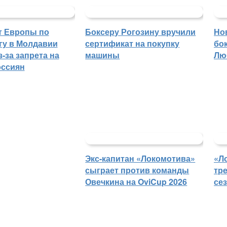
т Европы по
Боксеру Рогозину вручили
Но
гу в Молдавии
сертификат на покупку
бо
-за запрета на
машины
Лю
оссиян
Экс-капитан «Локомотива»
«Л
сыграет против команды
тр
Овечкина на OviCup 2026
се