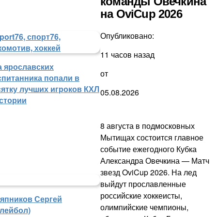
команды Овечкина
на OviCup 2026
Опубликовано:
11 часов назад
а ярославских
от
спитанника попали в
сятку лучших игроков КХЛ
05.08.2026
истории
8 августа в подмосковных
Мытищах состоится главное
событие ежегодного Кубка
Александра Овечкина — Матч
звезд OviCup 2026. На лед
выйдут прославленные
российские хоккеисты,
япников Сергей
олимпийские чемпионы,
олейбол)