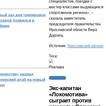
специалистов, поездки с
мастер-классами выдающихся
спортсменов региона», –
вый зал для тренировок
сказала заместитель
ксеров появился в
председателя правительства
биме
Ярославской области Вера
Даргель.
Источник:
Ярославский регион
Теги:
Реклама
окомотив» назвал
Другие виды
енерский штаб на новый
зон
Экс-капитан
«Локомотива»
сыграет против