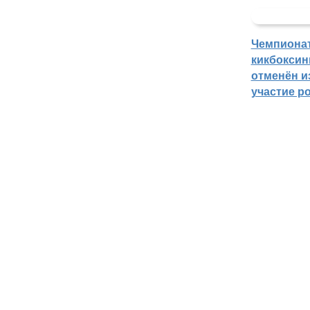
Чемпиона
кикбоксин
отменён из
участие р