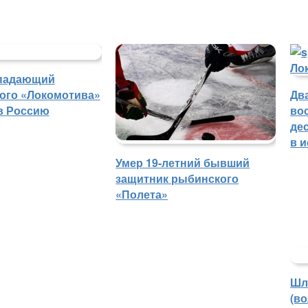
падающий
ого «Локомотива»
Дв
в Россию
во
де
в 
Умер 19-летний бывший
защитник рыбинского
«Полета»
Шл
(в