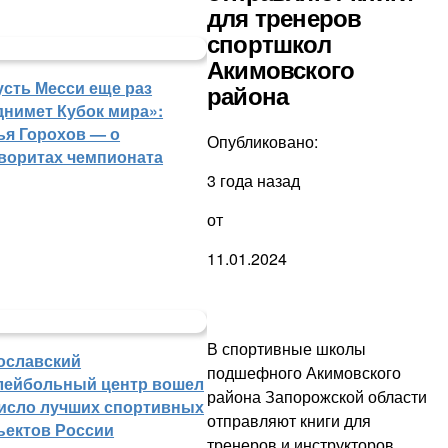
для тренеров
спортшкол
Акимовского
усть Месси еще раз
района
днимет Кубок мира»:
ья Горохов — о
Опубликовано:
воритах чемпионата
3 года назад
от
11.01.2024
В спортивные школы
ославский
подшефного Акимовского
лейбольный центр вошел
района Запорожской области
число лучших спортивных
отправляют книги для
ъектов России
тренеров и инструкторов.