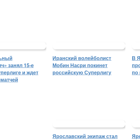
ьный
Иранский волейболист
В 
ч» занял 15-е
Мобин Насри покинет
пр
уперлиге и ждет
российскую Суперлигу
по
 матчей
Ярославский экипаж стал
Яр