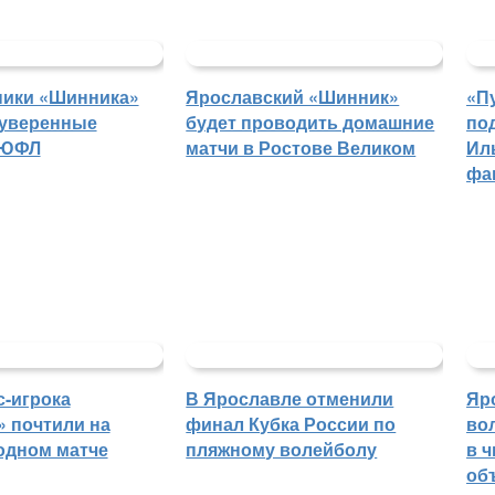
ники «Шинника»
Ярославский «Шинник»
«П
 уверенные
будет проводить домашние
по
 ЮФЛ
матчи в Ростове Великом
Ил
фа
с-игрока
В Ярославле отменили
Яр
 почтили на
финал Кубка России по
во
одном матче
пляжному волейболу
в 
об