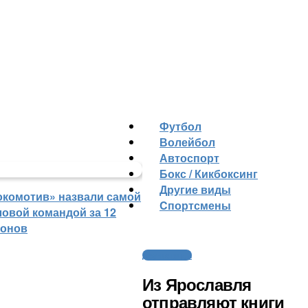
Футбол
Волейбол
Автоспорт
Бокс / Кикбоксинг
Другие виды
окомотив» назвали самой
Cпортсмены
ловой командой за 12
зонов
Другие виды
Из Ярославля
отправляют книги