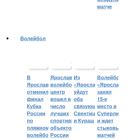
матче
Волейбол
В
Ярославский
Из
Волейбольный
Ярославле
волейбольный
«Ярославича»
«Ярославич»
отменили
центр
уйдут
занял
финал
вошел в
оба
15-е
Кубка
число
связующих:
место в
России
лучших
Свентицкис
Суперлиге
по
спортивных
и Кураш
и ждет
пляжному
объектов
стыковых
волейболу
России
матчей