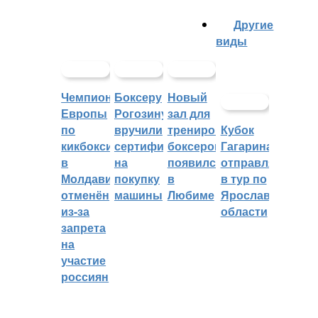
Другие
виды
Чемпионат
Боксеру
Новый
Европы
Рогозину
зал для
по
вручили
тренировок
Кубок
кикбоксингу
сертификат
боксеров
Гагарина
в
на
появился
отправляется
Молдавии
покупку
в
в тур по
отменён
машины
Любиме
Ярославской
из-за
области
запрета
на
участие
россиян