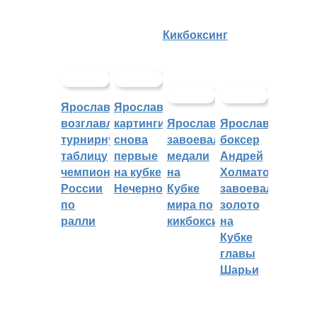
Кикбоксинг
Ярославцы
Ярославские
возглавляют
картингисты
Ярославцы
Ярославский
турнирную
снова
завоевали
боксер
таблицу
первые
медали
Андрей
чемпионата
на кубке
на
Холматов
России
Нечерноземья
Кубке
завоевал
по
мира по
золото
ралли
кикбоксингу
на
Кубке
главы
Шарьи