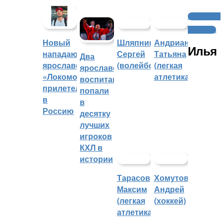
Интервью и
аналитика
Шляпников
Андрианова
Новый
Илья
Сергей
Татьяна
нападающий
Два
(волейбол)
(легкая
ярославского
ярославских
атлетика)
«Локомотива»
воспитанника
прилетел
попали
в
в
Россию
десятку
лучших
игроков
КХЛ в
истории
Тарасов
Хомутов
Максим
Андрей
(легкая
(хоккей)
атлетика)