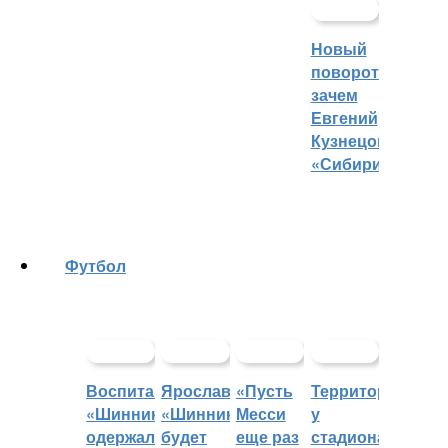
Новый
поворот:
зачем
Евгений
Кузнецов
«Сибири»?
Футбол
Воспитанники
Ярославский
«Пусть
Территорией
«Шинника»
«Шинник»
Месси
у
одержали
будет
еще раз
стадиона