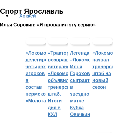
Спорт Ярославль
Хоккей
Илья Сорокин: «Я провалил эту серию»
«Локомотив»
«Трактор»
Легенда
«Локомотив»
делегировал
возвращает
«Локомотива»
назвал
четырёх
ветеранов,
Илья
тренерский
игроков
«Локомотив»
Горохов
штаб на
в
объявил
сыграет
новый
состав
тренерский
в
сезон
пермского
штаб.
звездном
«Молота»
Итоги
матче
дня в
Кубка
КХЛ
Овечкина