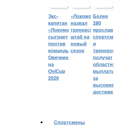
Экс-
«Локомотив»
Более
капитан
назвал
280
«Локомотива»
тренерский
ярославских
сыграет
штаб на
спортсменов
против
новый
и
команды
сезон
тренеров
Овечкина
получат
на
областные
OviCup
выплаты
2026
за
высокие
достижения
Cпортсмены