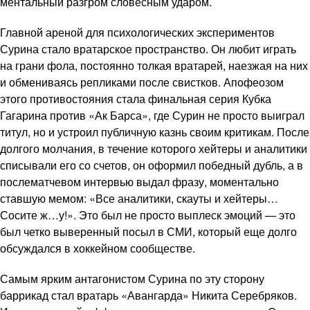
ментальный разгром словесным ударом.
Главной ареной для психологических экспериментов
Сурина стало вратарское пространство. Он любит играть
на грани фола, постоянно толкая вратарей, наезжая на них
и обмениваясь репликами после свистков. Апофеозом
этого противостояния стала финальная серия Кубка
Гагарина против «Ак Барса», где Сурин не просто выиграл
титул, но и устроил публичную казнь своим критикам. После
долгого молчания, в течение которого хейтеры и аналитики
списывали его со счетов, он оформил победный дубль, а в
послематчевом интервью выдал фразу, моментально
ставшую мемом: «Все аналитики, скауты и хейтеры…
Сосите ж…у!». Это был не просто выплеск эмоций — это
был четко выверенный посыл в СМИ, который еще долго
обсуждался в хоккейном сообществе.
Самым ярким антагонистом Сурина по эту сторону
баррикад стал вратарь «Авангарда» Никита Серебряков.