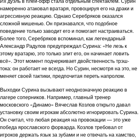
Их дуэль в плей-офф стала отдельным спектаклем. Сурин
намеренно атаковал вратаря, провоцируя его на драки и
агрессивную реакцию. Однако Серебряков оказался
сложной мишенью. Он признавался, что подобное
поведение только заводит его и помогает настраиваться.
Более того, Серебряков вспоминал, как легендарный
Александр Радулов предупреждал Сурина: «Не лезь к
этому вратарю, это только злит его, он начинает ловить
всё». Этот момент подчеркивает двойственность трэш-
тока: он работает не всегда. Но Сурин, несмотря на это, не
меняет своей тактики, предпочитая переть напролом.
Выходки Сурина вызывают неоднозначную реакцию в
лагере соперников. Например, главный тренер
московского «Динамо» Вячеслав Козлов открыто давал
установку своим игрокам абсолютно игнорировать Сурина.
Он считал, что любая реакция на провокации — это уже
победа ярославского форварда. Козлов требовал от
игроков держать язык за зубами и не отвечать на хамство,