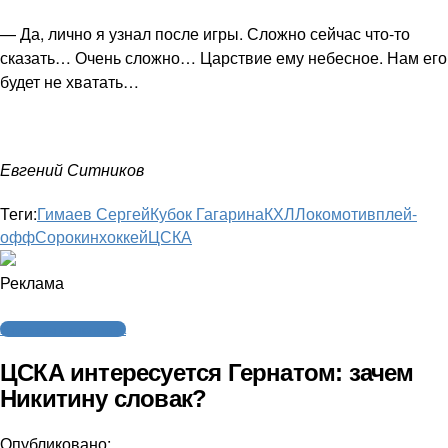
— Да, лично я узнал после игры. Сложно сейчас что-то
сказать… Очень сложно… Царствие ему небесное. Нам его
будет не хватать…
Евгений Ситников
Теги:
Гимаев Сергей
Кубок Гагарина
КХЛ
Локомотив
плей-
офф
Сорокин
хоккей
ЦСКА
Реклама
Интервью и аналитика
ЦСКА интересуется Гернатом: зачем
Никитину словак?
Опубликовано: