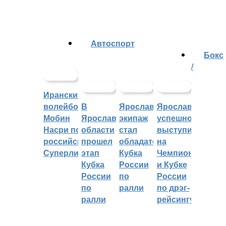
Автоспорт
Бокс
/
Иранский
волейболист
В
Ярославский
Ярославцы
Мобин
Ярославской
экипаж
успешно
Насри покинет
области
стал
выступили
российскую
прошел
обладателем
на
Суперлигу
этап
Кубка
Чемпионате
Кубка
России
и Кубке
России
по
России
по
ралли
по дрэг-
ралли
рейсингу