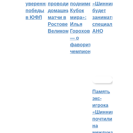
уверенные
проводить
поднимет
«Шинник»
победы
домашние
Кубок
будет
в ЮФЛ
матчи в
мира»:
заниматься
Ростове
Илья
специальное
Великом
Горохов
АНО
— о
фаворитах
чемпионата
Память
экс-
игрока
«Шинника»
почтили
на
международном