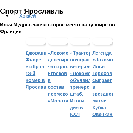
Спорт Ярославль
Хоккей
Илья Мудров занял второе место на турнире во
Франции
Джованни
«Локомотив»
«Трактор»
Легенда
Фьоре
делегировал
возвращает
«Локомотива»
выбрал
четырёх
ветеранов,
Илья
13-й
игроков
«Локомотив»
Горохов
номер в
в
объявил
сыграет
Ярославле
состав
тренерский
в
пермского
штаб.
звездном
«Молота»
Итоги
матче
дня в
Кубка
КХЛ
Овечкина