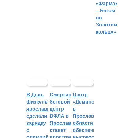
«Фармэко
– Бегом
по
Золотому
кольцу»
В День
Смертин:
Центр
физкультурника
беговой
«Демино»
ярославцы
центр
в
сделали
ВФЛА в
Ярославской
зарядку
Ярославле
области
с
станет
обеспечивают
олимпийским
пространством
высокоскоростным