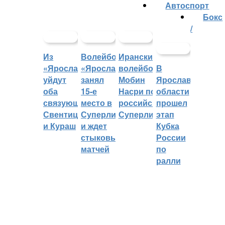
Автоспорт
Бокс
/
Из
Волейбольный
Иранский
«Ярославича»
«Ярославич»
волейболист
В
уйдут
занял
Мобин
Ярославской
оба
15-е
Насри покинет
области
связующих:
место в
российскую
прошел
Свентицкис
Суперлиге
Суперлигу
этап
и Кураш
и ждет
Кубка
стыковых
России
матчей
по
ралли