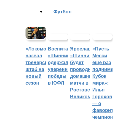
Футбол
Воспитанники
Ярославский
«Пусть
«Локомотив»
«Шинника»
«Шинник»
Месси
назвал
одержали
будет
еще раз
тренерский
уверенные
проводить
поднимет
штаб на
победы
домашние
Кубок
новый
в ЮФЛ
матчи в
мира»:
сезон
Ростове
Илья
Великом
Горохов
— о
фаворитах
чемпионата