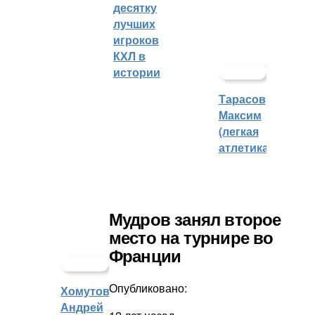
десятку
лучших
игроков
КХЛ в
истории
Тарасов
Максим
(легкая
атлетика)
Мудров занял второе
место на турнире во
Франции
Опубликовано:
Хомутов
Андрей