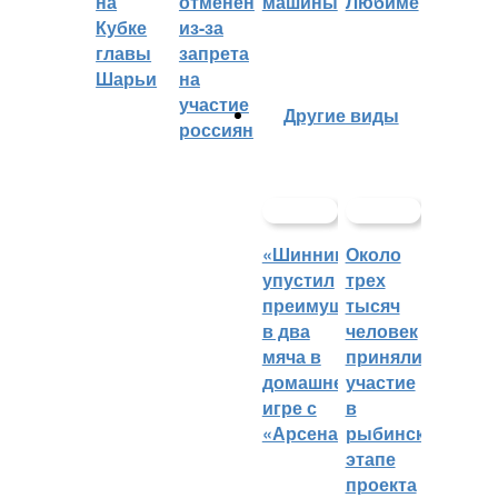
на
отменён
машины
Любиме
Кубке
из-за
главы
запрета
Шарьи
на
участие
Другие виды
россиян
«Шинник»
Около
упустил
трех
преимущество
тысяч
в два
человек
мяча в
приняли
домашней
участие
игре с
в
«Арсеналом»
рыбинском
этапе
проекта