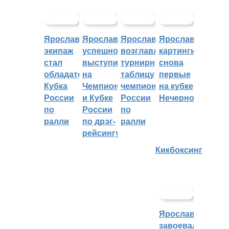
Ярославский
Ярославцы
Ярославцы
Ярославские
экипаж
успешно
возглавляют
картингисты
стал
выступили
турнирную
снова
обладателем
на
таблицу
первые
Кубка
Чемпионате
чемпионата
на кубке
России
и Кубке
России
Нечерноземья
по
России
по
ралли
по дрэг-
ралли
рейсингу
Кикбоксинг
Ярославцы
завоевали