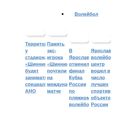
Волейбол
Территорией
Память
у
экс-
В
Ярославский
стадиона
игрока
Ярославле
волейбольный
«Шинник»
«Шинника»
отменили
центр
будет
почтили
финал
вошел в
заниматься
на
Кубка
число
специальное
международном
России
лучших
АНО
матче
по
спортивных
пляжному
объектов
волейболу
России