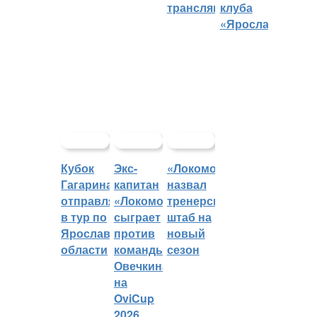
трансляций
клуба
«Ярославич»
Кубок
Экс-
«Локомотив»
Гагарина
капитан
назвал
отправляется
«Локомотива»
тренерский
в тур по
сыграет
штаб на
Ярославской
против
новый
области
команды
сезон
Овечкина
на
OviCup
2026