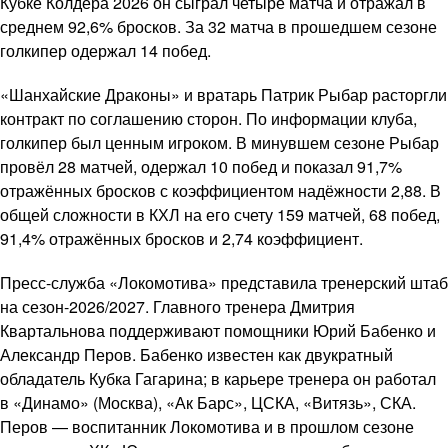
Кубке Колдера 2026 он сыграл четыре матча и отражал в
среднем 92,6% бросков. За 32 матча в прошедшем сезоне
голкипер одержал 14 побед.
«Шанхайские Драконы» и вратарь Патрик Рыбар расторгли
контракт по соглашению сторон. По информации клуба,
голкипер был ценным игроком. В минувшем сезоне Рыбар
провёл 28 матчей, одержал 10 побед и показал 91,7%
отражённых бросков с коэффициентом надёжности 2,88. В
общей сложности в КХЛ на его счету 159 матчей, 68 побед,
91,4% отражённых бросков и 2,74 коэффициент.
Пресс-служба «Локомотива» представила тренерский штаб
на сезон-2026/2027. Главного тренера Дмитрия
Квартальнова поддерживают помощники Юрий Бабенко и
Александр Перов. Бабенко известен как двукратный
обладатель Кубка Гагарина; в карьере тренера он работал
в «Динамо» (Москва), «Ак Барс», ЦСКА, «Витязь», СКА.
Перов — воспитанник Локомотива и в прошлом сезоне