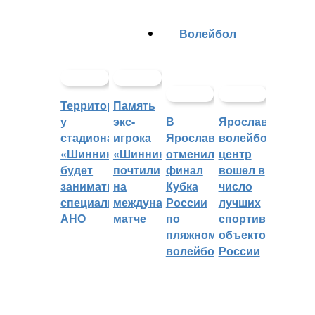
Волейбол
Территорией
Память
у
экс-
В
Ярославский
стадиона
игрока
Ярославле
волейбольный
«Шинник»
«Шинника»
отменили
центр
будет
почтили
финал
вошел в
заниматься
на
Кубка
число
специальное
международном
России
лучших
АНО
матче
по
спортивных
пляжному
объектов
волейболу
России