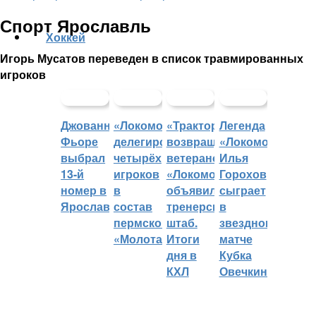
Спорт Ярославль
Хоккей
Игорь Мусатов переведен в список травмированных
игроков
Джованни
«Локомотив»
«Трактор»
Легенда
Фьоре
делегировал
возвращает
«Локомотива»
выбрал
четырёх
ветеранов,
Илья
13-й
игроков
«Локомотив»
Горохов
номер в
в
объявил
сыграет
Ярославле
состав
тренерский
в
пермского
штаб.
звездном
«Молота»
Итоги
матче
дня в
Кубка
КХЛ
Овечкина