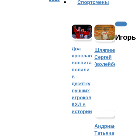
Cпортсмены
Хоккей
Игорь
Два
Шляпников
ярославских
Сергей
воспитанника
(волейбол)
попали
в
десятку
лучших
игроков
КХЛ в
истории
Андрианова
Татьяна