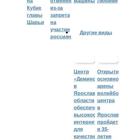
на
отменён
машины
Любиме
Кубке
из-за
главы
запрета
Шарьи
на
участие
Другие виды
россиян
Центр
Открытие
«Демино»
основной
в
арены
Ярославской
волейбольного
области
центра
обеспечивают
в
высокоскоростным
Ярославле
интернетом
пройдет
для
в 35-
качественных
летие