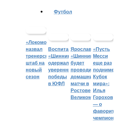
Футбол
«Локомотив»
назвал
Воспитанники
Ярославский
«Пусть
тренерский
«Шинника»
«Шинник»
Месси
штаб на
одержали
будет
еще раз
новый
уверенные
проводить
поднимет
сезон
победы
домашние
Кубок
в ЮФЛ
матчи в
мира»:
Ростове
Илья
Великом
Горохов
— о
фаворитах
чемпионата