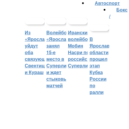
Автоспорт
Бокс
/
Из
Волейбольный
Иранский
«Ярославича»
«Ярославич»
волейболист
В
уйдут
занял
Мобин
Ярославской
оба
15-е
Насри покинет
области
связующих:
место в
российскую
прошел
Свентицкис
Суперлиге
Суперлигу
этап
и Кураш
и ждет
Кубка
стыковых
России
матчей
по
ралли