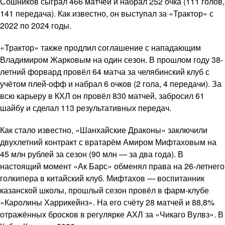
Сошников сыграл 466 матчей и набрал 252 очка (111 голов,
141 передача). Как известно, он выступал за «Трактор» с
2022 по 2024 годы.
«Трактор» также продлил соглашение с нападающим
Владимиром Жарковым на один сезон. В прошлом году 38-
летний форвард провёл 64 матча за челябинский клуб с
учётом плей-офф и набрал 6 очков (2 гола, 4 передачи). За
всю карьеру в КХЛ он провёл 830 матчей, забросил 61
шайбу и сделал 113 результативных передач.
Как стало известно, «Шанхайские Драконы» заключили
двухлетний контракт с вратарём Амиром Мифтаховым на
45 млн рублей за сезон (90 млн — за два года). В
настоящий момент «Ак Барс» обменял права на 26-летнего
голкипера в китайский клуб. Мифтахов — воспитанник
казанской школы, прошлый сезон провёл в фарм-клубе
«Каролины Харрикейнз». На его счёту 28 матчей и 88,8%
отражённых бросков в регулярке АХЛ за «Чикаго Вулвз». В