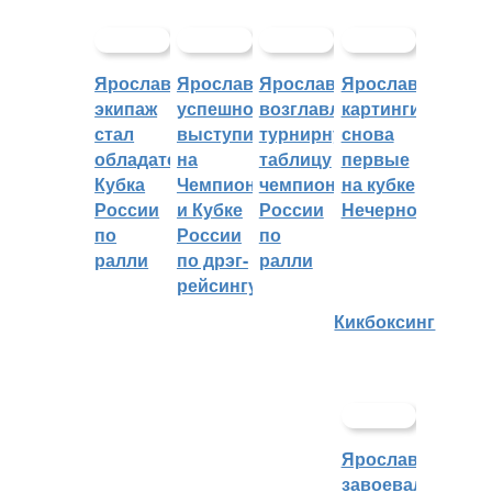
Ярославский
Ярославцы
Ярославцы
Ярославские
экипаж
успешно
возглавляют
картингисты
стал
выступили
турнирную
снова
обладателем
на
таблицу
первые
Кубка
Чемпионате
чемпионата
на кубке
России
и Кубке
России
Нечерноземья
по
России
по
ралли
по дрэг-
ралли
рейсингу
Кикбоксинг
Ярославцы
завоевали