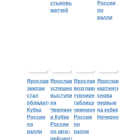
стыковых
России
матчей
по
ралли
Ярославский
Ярославцы
Ярославцы
Ярославские
экипаж
успешно
возглавляют
картингисты
стал
выступили
турнирную
снова
обладателем
на
таблицу
первые
Кубка
Чемпионате
чемпионата
на кубке
России
и Кубке
России
Нечерноземья
по
России
по
ралли
по дрэг-
ралли
рейсингу