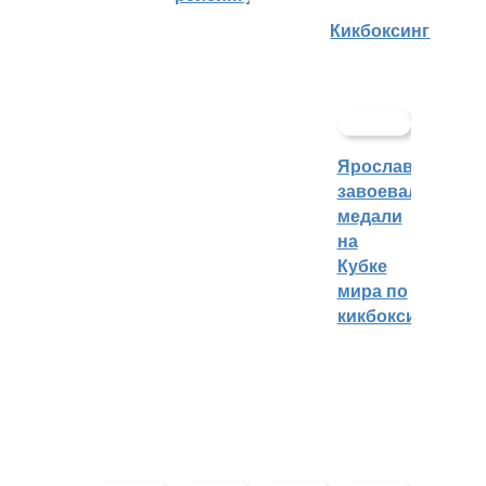
Кикбоксинг
Ярославцы
завоевали
медали
на
Кубке
мира по
кикбоксингу