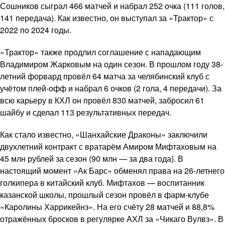
Сошников сыграл 466 матчей и набрал 252 очка (111 голов,
141 передача). Как известно, он выступал за «Трактор» с
2022 по 2024 годы.
«Трактор» также продлил соглашение с нападающим
Владимиром Жарковым на один сезон. В прошлом году 38-
летний форвард провёл 64 матча за челябинский клуб с
учётом плей-офф и набрал 6 очков (2 гола, 4 передачи). За
всю карьеру в КХЛ он провёл 830 матчей, забросил 61
шайбу и сделал 113 результативных передач.
Как стало известно, «Шанхайские Драконы» заключили
двухлетний контракт с вратарём Амиром Мифтаховым на
45 млн рублей за сезон (90 млн — за два года). В
настоящий момент «Ак Барс» обменял права на 26-летнего
голкипера в китайский клуб. Мифтахов — воспитанник
казанской школы, прошлый сезон провёл в фарм-клубе
«Каролины Харрикейнз». На его счёту 28 матчей и 88,8%
отражённых бросков в регулярке АХЛ за «Чикаго Вулвз». В