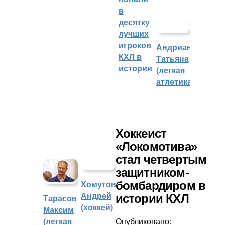
в
десятку
лучших
игроков
Андрианова
КХЛ в
Татьяна
истории
(легкая
атлетика)
Хоккеист
«Локомотива»
стал четвертым
защитником-
Хомутов
бомбардиром в
Андрей
истории КХЛ
Тарасов
(хоккей)
Максим
(легкая
Опубликовано: