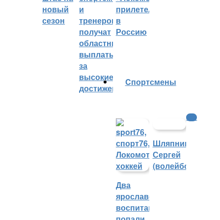
новый
и
прилетел
сезон
тренеров
в
получат
Россию
областные
выплаты
за
высокие
Cпортсмены
достижения
КХЛ
Шляпников
Сергей
(волейбол)
Два
ярославских
воспитанника
попали