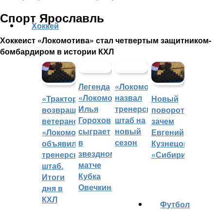
Спорт Ярославль
Хоккей
Хоккеист «Локомотива» стал четвертым защитником-
бомбардиром в истории КХЛ
Легенда
«Локомотив»
«Локомотива»
назвал
«Трактор»
Новый
Илья
тренерский
возвращает
поворот:
Горохов
штаб на
ветеранов,
зачем
сыграет
новый
«Локомотив»
Евгений
в
сезон
объявил
Кузнецов
звездном
тренерский
«Сибири»?
матче
штаб.
Кубка
Итоги
Овечкина
дня в
КХЛ
Футбол