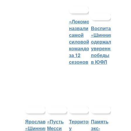
«Локомотив»
назвали
Воспитанники
самой
«Шинника»
силовой
одержали
командой
уверенные
за 12
победы
сезонов
в ЮФЛ
Ярославский
«Пусть
Территорией
Память
«Шинник»
Месси
у
экс-