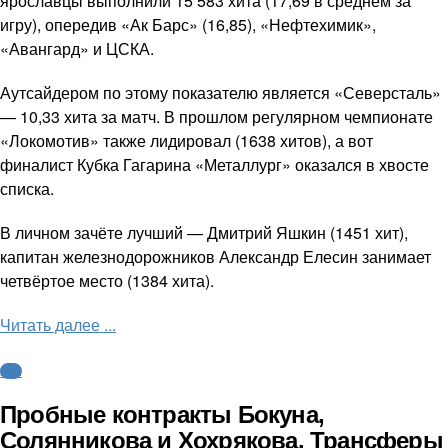
ярославцы выполнили 15 583 хита (17,69 в среднем за
игру), опередив «Ак Барс» (16,85), «Нефтехимик»,
«Авангард» и ЦСКА.
Аутсайдером по этому показателю является «Северсталь»
— 10,33 хита за матч. В прошлом регулярном чемпионате
«Локомотив» также лидировал (1638 хитов), а вот
финалист Кубка Гагарина «Металлург» оказался в хвосте
списка.
В личном зачёте лучший — Дмитрий Яшкин (1451 хит),
капитан железнодорожников Александр Елесин занимает
четвёртое место (1384 хита).
Читать далее ...
КХЛ
Пробные контракты Бокуна,
Солянникова и Хохрякова. Трансферы