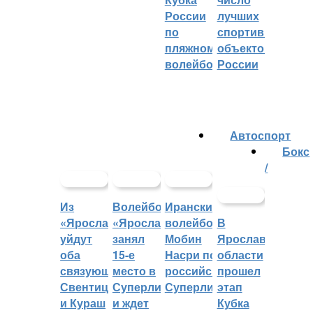
России
лучших
по
спортивных
пляжному
объектов
волейболу
России
Автоспорт
Бокс
/
Из
Волейбольный
Иранский
«Ярославича»
«Ярославич»
волейболист
В
уйдут
занял
Мобин
Ярославской
оба
15-е
Насри покинет
области
связующих:
место в
российскую
прошел
Свентицкис
Суперлиге
Суперлигу
этап
и Кураш
и ждет
Кубка