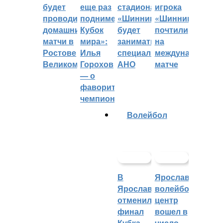
будет
еще раз
стадиона
игрока
проводить
поднимет
«Шинник»
«Шинника»
домашние
Кубок
будет
почтили
матчи в
мира»:
заниматься
на
Ростове
Илья
специальное
международном
Великом
Горохов
АНО
матче
— о
фаворитах
чемпионата
Волейбол
В
Ярославский
Ярославле
волейбольный
отменили
центр
финал
вошел в
Кубка
число