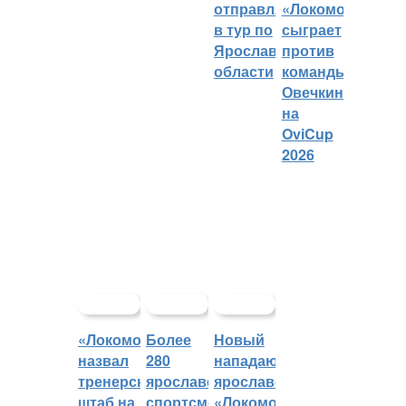
отправляется
«Локомотива»
в тур по
сыграет
Ярославской
против
области
команды
Овечкина
на
OviCup
2026
«Локомотив»
Более
Новый
назвал
280
нападающий
тренерский
ярославских
ярославского
штаб на
спортсменов
«Локомотива»