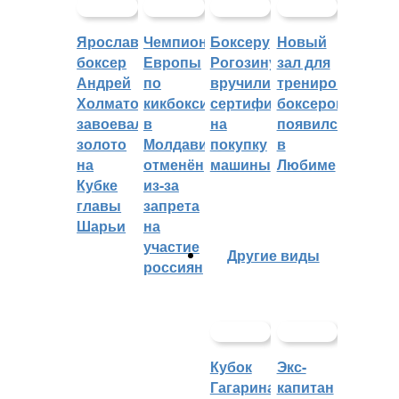
Ярославский
Чемпионат
Боксеру
Новый
боксер
Европы
Рогозину
зал для
Андрей
по
вручили
тренировок
Холматов
кикбоксингу
сертификат
боксеров
завоевал
в
на
появился
золото
Молдавии
покупку
в
на
отменён
машины
Любиме
Кубке
из-за
главы
запрета
Шарьи
на
участие
Другие виды
россиян
Кубок
Экс-
Гагарина
капитан