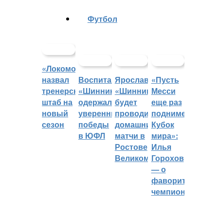
Футбол
«Локомотив»
назвал
Воспитанники
Ярославский
«Пусть
тренерский
«Шинника»
«Шинник»
Месси
штаб на
одержали
будет
еще раз
новый
уверенные
проводить
поднимет
сезон
победы
домашние
Кубок
в ЮФЛ
матчи в
мира»:
Ростове
Илья
Великом
Горохов
— о
фаворитах
чемпионата