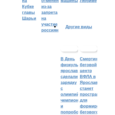
на
отменён
машины
Любиме
Кубке
из-за
главы
запрета
Шарьи
на
участие
Другие виды
россиян
В День
Смертин:
физкультурника
беговой
ярославцы
центр
сделали
ВФЛА в
зарядку
Ярославле
с
станет
олимпийским
пространством
чемпионом
для
и
формирования
попробовали
бегового