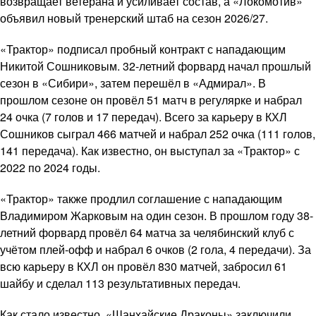
возвращает ветерана и усиливает состав, а «Локомотив»
объявил новый тренерский штаб на сезон 2026/27.
«Трактор» подписал пробный контракт с нападающим
Никитой Сошниковым. 32-летний форвард начал прошлый
сезон в «Сибири», затем перешёл в «Адмирал». В
прошлом сезоне он провёл 51 матч в регулярке и набрал
24 очка (7 голов и 17 передач). Всего за карьеру в КХЛ
Сошников сыграл 466 матчей и набрал 252 очка (111 голов,
141 передача). Как известно, он выступал за «Трактор» с
2022 по 2024 годы.
«Трактор» также продлил соглашение с нападающим
Владимиром Жарковым на один сезон. В прошлом году 38-
летний форвард провёл 64 матча за челябинский клуб с
учётом плей-офф и набрал 6 очков (2 гола, 4 передачи). За
всю карьеру в КХЛ он провёл 830 матчей, забросил 61
шайбу и сделал 113 результативных передач.
Как стало известно, «Шанхайские Драконы» заключили