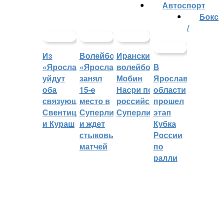
Автоспорт
Бокс
/
Из
Волейбольный
Иранский
«Ярославича»
«Ярославич»
волейболист
В
уйдут
занял
Мобин
Ярославской
оба
15-е
Насри покинет
области
связующих:
место в
российскую
прошел
Свентицкис
Суперлиге
Суперлигу
этап
и Кураш
и ждет
Кубка
стыковых
России
матчей
по
ралли