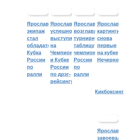
Ярославский
Ярославцы
Ярославцы
Ярославские
экипаж
успешно
возглавляют
картингисты
стал
выступили
турнирную
снова
обладателем
на
таблицу
первые
Кубка
Чемпионате
чемпионата
на кубке
России
и Кубке
России
Нечерноземья
по
России
по
ралли
по дрэг-
ралли
рейсингу
Кикбоксинг
Ярославцы
завоевали