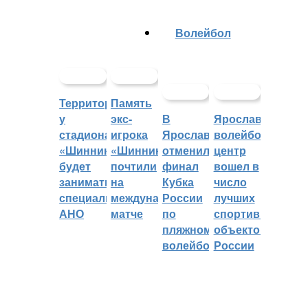
Волейбол
Территорией
Память
у
экс-
В
Ярославский
стадиона
игрока
Ярославле
волейбольный
«Шинник»
«Шинника»
отменили
центр
будет
почтили
финал
вошел в
заниматься
на
Кубка
число
специальное
международном
России
лучших
АНО
матче
по
спортивных
пляжному
объектов
волейболу
России