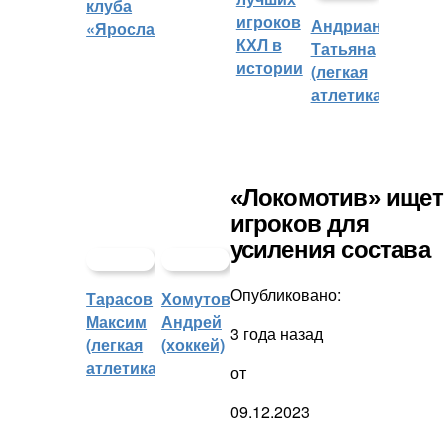
клуба
игроков
Андрианова
«Ярославич»
КХЛ в
Татьяна
истории
(легкая
атлетика)
«Локомотив» ищет
игроков для
усиления состава
Опубликовано:
Тарасов
Хомутов
Максим
Андрей
3 года назад
(легкая
(хоккей)
атлетика)
от
09.12.2023