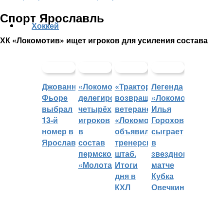
Спорт Ярославль
Хоккей
ХК «Локомотив» ищет игроков для усиления состава
Джованни
«Локомотив»
«Трактор»
Легенда
Фьоре
делегировал
возвращает
«Локомотива»
выбрал
четырёх
ветеранов,
Илья
13-й
игроков
«Локомотив»
Горохов
номер в
в
объявил
сыграет
Ярославле
состав
тренерский
в
пермского
штаб.
звездном
«Молота»
Итоги
матче
дня в
Кубка
КХЛ
Овечкина