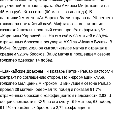
двухлетний контракт с вратарём Амиром Мифтаховым на
45 млн рублей за сезон (90 млн — за два года). В
настоящий момент «Ак Барс» обменял права на 26-летнего
голкипера в китайский клуб. Мифтахов — воспитанник
казанской школы, прошлый сезон провёл в фарм-клубе
«Каролины Харрикейнз». На его счёту 28 матчей и 88,8%
отражённых бросков в регулярке АХЛ за «Чикаго Вулвз». В
Кубке Колдера 2026 он сыграл четыре матча и отражал в
среднем 92,6% бросков. За 32 матча в прошедшем сезоне
голкипер одержал 14 побед.
«Шанхайские Драконы» и вратарь Патрик Рыбар расторгли
контракт по соглашению сторон. По информации клуба,
голкипер был ценным игроком. В минувшем сезоне Рыбар
провёл 28 матчей, одержал 10 побед и показал 91,7%
отражённых бросков с коэффициентом надёжности 2,88. В
общей сложности в КХЛ на его счету 159 матчей, 68 побед,
91,4% отражённых бросков и 2,74 коэффициент.