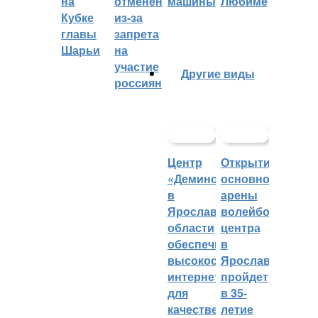
на
отменён
машины
Любиме
Кубке
из-за
главы
запрета
Шарьи
на
участие
Другие виды
россиян
Центр
Открытие
«Демино»
основной
в
арены
Ярославской
волейбольного
области
центра
обеспечивают
в
высокоскоростным
Ярославле
интернетом
пройдет
для
в 35-
качественных
летие