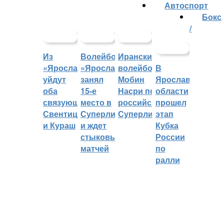
Автоспорт
Бокс
/
Из
Волейбольный
Иранский
«Ярославича»
«Ярославич»
волейболист
В
уйдут
занял
Мобин
Ярославской
оба
15-е
Насри покинет
области
связующих:
место в
российскую
прошел
Свентицкис
Суперлиге
Суперлигу
этап
и Кураш
и ждет
Кубка
стыковых
России
матчей
по
ралли