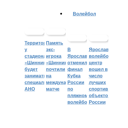
Волейбол
Территорией
Память
у
экс-
В
Ярославский
стадиона
игрока
Ярославле
волейбольный
«Шинник»
«Шинника»
отменили
центр
будет
почтили
финал
вошел в
заниматься
на
Кубка
число
специальное
международном
России
лучших
АНО
матче
по
спортивных
пляжному
объектов
волейболу
России