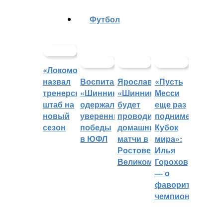
Футбол
«Локомотив»
назвал
Воспитанники
Ярославский
«Пусть
тренерский
«Шинника»
«Шинник»
Месси
штаб на
одержали
будет
еще раз
новый
уверенные
проводить
поднимет
сезон
победы
домашние
Кубок
в ЮФЛ
матчи в
мира»:
Ростове
Илья
Великом
Горохов
— о
фаворитах
чемпионата