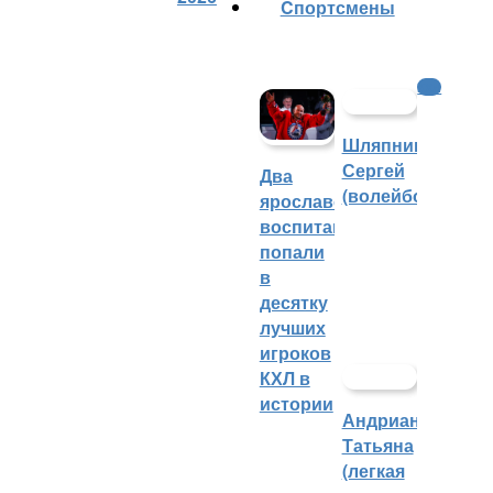
Cпортсмены
КХЛ
Шляпников
Сергей
Два
(волейбол)
ярославских
воспитанника
попали
в
десятку
лучших
игроков
КХЛ в
истории
Андрианова
Татьяна
(легкая