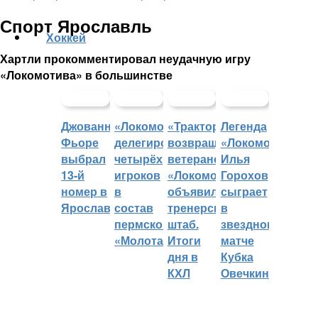
Спорт Ярославль
Хоккей
Хартли прокомментировал неудачную игру
«Локомотива» в большинстве
Джованни
«Локомотив»
«Трактор»
Легенда
Фьоре
делегировал
возвращает
«Локомотива»
выбрал
четырёх
ветеранов,
Илья
13-й
игроков
«Локомотив»
Горохов
номер в
в
объявил
сыграет
Ярославле
состав
тренерский
в
пермского
штаб.
звездном
«Молота»
Итоги
матче
дня в
Кубка
КХЛ
Овечкина