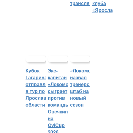
трансляций
клуба
«Ярославич»
Кубок
Экс-
«Локомотив»
Гагарина
капитан
назвал
отправляется
«Локомотива»
тренерский
в тур по
сыграет
штаб на
Ярославской
против
новый
области
команды
сезон
Овечкина
на
OviCup
2026