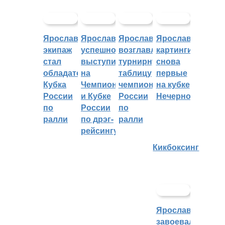
Ярославский
Ярославцы
Ярославцы
Ярославские
экипаж
успешно
возглавляют
картингисты
стал
выступили
турнирную
снова
обладателем
на
таблицу
первые
Кубка
Чемпионате
чемпионата
на кубке
России
и Кубке
России
Нечерноземья
по
России
по
ралли
по дрэг-
ралли
рейсингу
Кикбоксинг
Ярославцы
завоевали