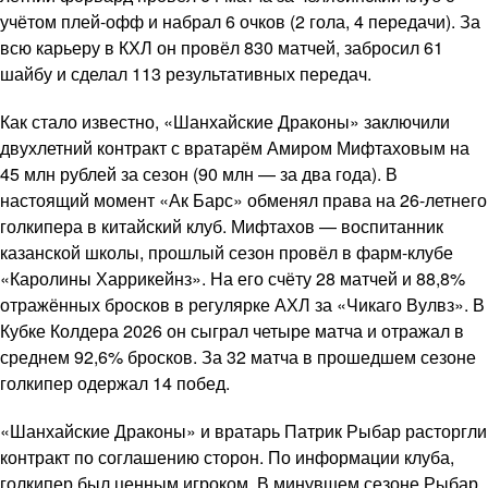
учётом плей-офф и набрал 6 очков (2 гола, 4 передачи). За
всю карьеру в КХЛ он провёл 830 матчей, забросил 61
шайбу и сделал 113 результативных передач.
Как стало известно, «Шанхайские Драконы» заключили
двухлетний контракт с вратарём Амиром Мифтаховым на
45 млн рублей за сезон (90 млн — за два года). В
настоящий момент «Ак Барс» обменял права на 26-летнего
голкипера в китайский клуб. Мифтахов — воспитанник
казанской школы, прошлый сезон провёл в фарм-клубе
«Каролины Харрикейнз». На его счёту 28 матчей и 88,8%
отражённых бросков в регулярке АХЛ за «Чикаго Вулвз». В
Кубке Колдера 2026 он сыграл четыре матча и отражал в
среднем 92,6% бросков. За 32 матча в прошедшем сезоне
голкипер одержал 14 побед.
«Шанхайские Драконы» и вратарь Патрик Рыбар расторгли
контракт по соглашению сторон. По информации клуба,
голкипер был ценным игроком. В минувшем сезоне Рыбар