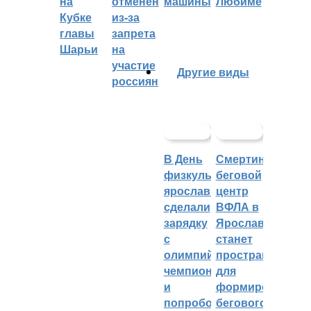
на
отменён
машины
Любиме
Кубке
из-за
главы
запрета
Шарьи
на
участие
Другие виды
россиян
В День
Смертин:
физкультурника
беговой
ярославцы
центр
сделали
ВФЛА в
зарядку
Ярославле
с
станет
олимпийским
пространством
чемпионом
для
и
формирования
попробовали
бегового