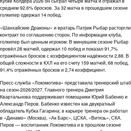
Кубке Колдера 2026 он сыграл четыре матча и отражал в
среднем 92,6% бросков. За 32 матча в прошедшем сезоне
голкипер одержал 14 побед.
«Шанхайские Драконы» и вратарь Патрик Рыбар расторгли
контракт по соглашению сторон. По информации клуба,
голкипер был ценным игроком. В минувшем сезоне Рыбар
провёл 28 матчей, одержал 10 побед и показал 91,7%
отражённых бросков с коэффициентом надёжности 2,88. В
общей сложности в КХЛ на его счету 159 матчей, 68 побед,
91,4% отражённых бросков и 2,74 коэффициент.
Пресс-служба «Локомотива» представила тренерский штаб
на сезон-2026/2027. Главного тренера Дмитрия
Квартальнова поддерживают помощники Юрий Бабенко и
Александр Перов. Бабенко известен как двукратный
обладатель Кубка Гагарина; в карьере тренера он работал
в «Динамо» (Москва), «Ак Барс», ЦСКА, «Витязь», СКА.
Перов — воспитанник Локомотива и в прошлом сезоне