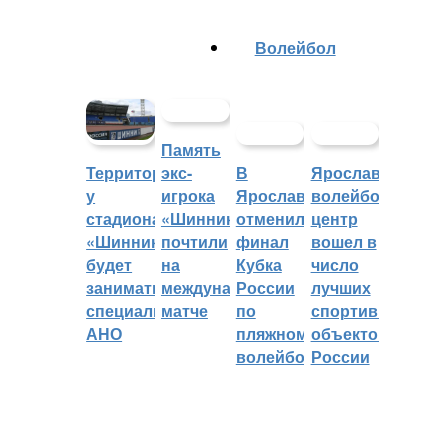
Волейбол
Память
экс-
В
Ярославский
Территорией
игрока
Ярославле
волейбольный
у
«Шинника»
отменили
центр
стадиона
почтили
финал
вошел в
«Шинник»
на
Кубка
число
будет
международном
России
лучших
заниматься
матче
по
спортивных
специальное
пляжному
объектов
АНО
волейболу
России