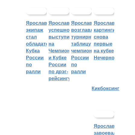
Ярославский
Ярославцы
Ярославцы
Ярославские
экипаж
успешно
возглавляют
картингисты
стал
выступили
турнирную
снова
обладателем
на
таблицу
первые
Кубка
Чемпионате
чемпионата
на кубке
России
и Кубке
России
Нечерноземья
по
России
по
ралли
по дрэг-
ралли
рейсингу
Кикбоксинг
Ярославцы
завоевали