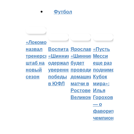
Футбол
«Локомотив»
назвал
Воспитанники
Ярославский
«Пусть
тренерский
«Шинника»
«Шинник»
Месси
штаб на
одержали
будет
еще раз
новый
уверенные
проводить
поднимет
сезон
победы
домашние
Кубок
в ЮФЛ
матчи в
мира»:
Ростове
Илья
Великом
Горохов
— о
фаворитах
чемпионата