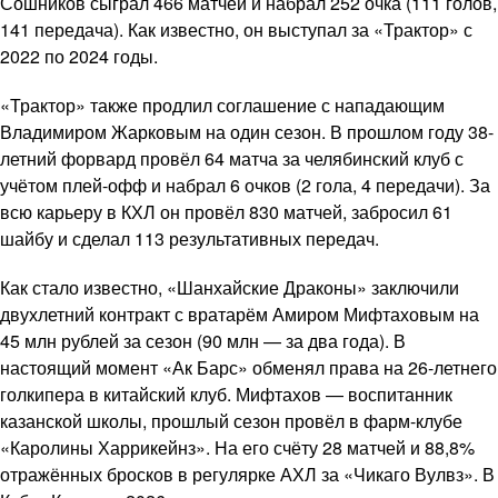
Сошников сыграл 466 матчей и набрал 252 очка (111 голов,
141 передача). Как известно, он выступал за «Трактор» с
2022 по 2024 годы.
«Трактор» также продлил соглашение с нападающим
Владимиром Жарковым на один сезон. В прошлом году 38-
летний форвард провёл 64 матча за челябинский клуб с
учётом плей-офф и набрал 6 очков (2 гола, 4 передачи). За
всю карьеру в КХЛ он провёл 830 матчей, забросил 61
шайбу и сделал 113 результативных передач.
Как стало известно, «Шанхайские Драконы» заключили
двухлетний контракт с вратарём Амиром Мифтаховым на
45 млн рублей за сезон (90 млн — за два года). В
настоящий момент «Ак Барс» обменял права на 26-летнего
голкипера в китайский клуб. Мифтахов — воспитанник
казанской школы, прошлый сезон провёл в фарм-клубе
«Каролины Харрикейнз». На его счёту 28 матчей и 88,8%
отражённых бросков в регулярке АХЛ за «Чикаго Вулвз». В