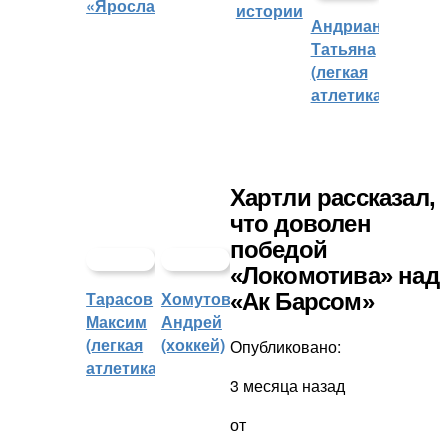
«Ярославич»
истории
Андрианова
Татьяна
(легкая
атлетика)
Хартли рассказал,
что доволен
победой
«Локомотива» над
Тарасов
Хомутов
«Ак Барсом»
Максим
Андрей
(легкая
(хоккей)
Опубликовано:
атлетика)
3 месяца назад
от