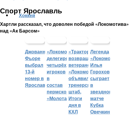
Спорт Ярославль
Хоккей
Хартли рассказал, что доволен победой «Локомотива»
над «Ак Барсом»
Джованни
«Локомотив»
«Трактор»
Легенда
Фьоре
делегировал
возвращает
«Локомотива»
выбрал
четырёх
ветеранов,
Илья
13-й
игроков
«Локомотив»
Горохов
номер в
в
объявил
сыграет
Ярославле
состав
тренерский
в
пермского
штаб.
звездном
«Молота»
Итоги
матче
дня в
Кубка
КХЛ
Овечкина