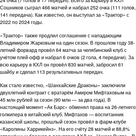
24 очка (7 голов и 17 передач). Всего за карьеру в КХЛ
Сошников сыграл 466 матчей и набрал 252 очка (111 голов,
141 передача). Как известно, он выступал за «Трактор» с
2022 по 2024 годы.
«Трактор» также продлил соглашение с нападающим
Владимиром Жарковым на один сезон. В прошлом году 38-
летний форвард провёл 64 матча за челябинский клуб с
учётом плей-офф и набрал 6 очков (2 гола, 4 передачи). За
всю карьеру в КХЛ он провёл 830 матчей, забросил 61
шайбу и сделал 113 результативных передач.
Как стало известно, «Шанхайские Драконы» заключили
двухлетний контракт с вратарём Амиром Мифтаховым на
45 млн рублей за сезон (90 млн — за два года). В
настоящий момент «Ак Барс» обменял права на 26-летнего
голкипера в китайский клуб. Мифтахов — воспитанник
казанской школы, прошлый сезон провёл в фарм-клубе
«Каролины Харрикейнз». На его счёту 28 матчей и 88,8%