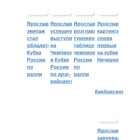
Ярославский
Ярославцы
Ярославцы
Ярославские
экипаж
успешно
возглавляют
картингисты
стал
выступили
турнирную
снова
обладателем
на
таблицу
первые
Кубка
Чемпионате
чемпионата
на кубке
России
и Кубке
России
Нечерноземья
по
России
по
ралли
по дрэг-
ралли
рейсингу
Кикбоксинг
Ярославцы
завоевали