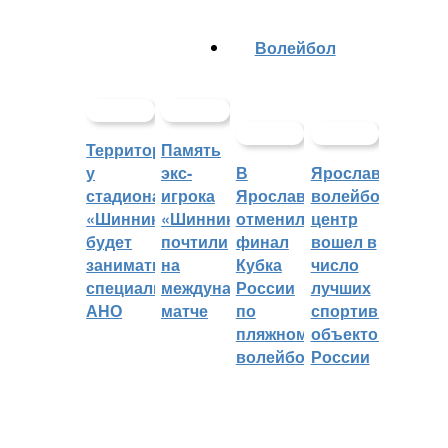
Волейбол
Территорией
Память
у
экс-
В
Ярославский
стадиона
игрока
Ярославле
волейбольный
«Шинник»
«Шинника»
отменили
центр
будет
почтили
финал
вошел в
заниматься
на
Кубка
число
специальное
международном
России
лучших
АНО
матче
по
спортивных
пляжному
объектов
волейболу
России