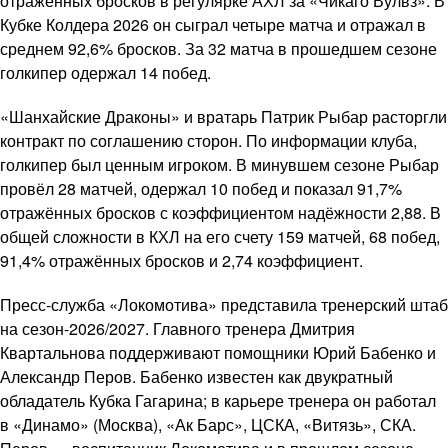
отражённых бросков в регулярке АХЛ за «Чикаго Вулвз». В
Кубке Колдера 2026 он сыграл четыре матча и отражал в
среднем 92,6% бросков. За 32 матча в прошедшем сезоне
голкипер одержал 14 побед.
«Шанхайские Драконы» и вратарь Патрик Рыбар расторгли
контракт по соглашению сторон. По информации клуба,
голкипер был ценным игроком. В минувшем сезоне Рыбар
провёл 28 матчей, одержал 10 побед и показал 91,7%
отражённых бросков с коэффициентом надёжности 2,88. В
общей сложности в КХЛ на его счету 159 матчей, 68 побед,
91,4% отражённых бросков и 2,74 коэффициент.
Пресс-служба «Локомотива» представила тренерский штаб
на сезон-2026/2027. Главного тренера Дмитрия
Квартальнова поддерживают помощники Юрий Бабенко и
Александр Перов. Бабенко известен как двукратный
обладатель Кубка Гагарина; в карьере тренера он работал
в «Динамо» (Москва), «Ак Барс», ЦСКА, «Витязь», СКА.