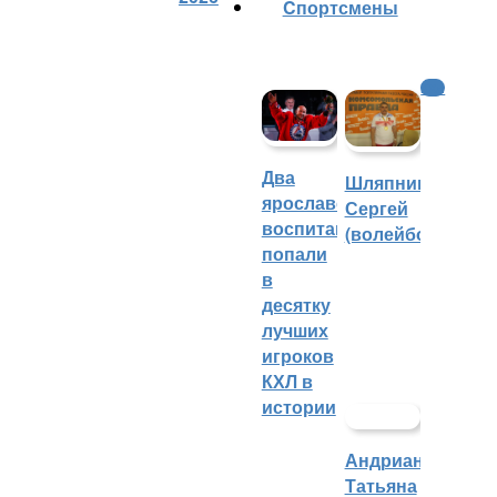
Cпортсмены
КХЛ
Два
Шляпников
ярославских
Сергей
воспитанника
(волейбол)
попали
в
десятку
лучших
игроков
КХЛ в
истории
Андрианова
Татьяна