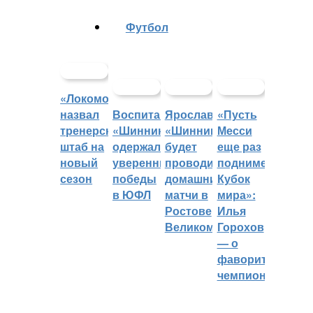
Футбол
«Локомотив»
назвал
Воспитанники
Ярославский
«Пусть
тренерский
«Шинника»
«Шинник»
Месси
штаб на
одержали
будет
еще раз
новый
уверенные
проводить
поднимет
сезон
победы
домашние
Кубок
в ЮФЛ
матчи в
мира»:
Ростове
Илья
Великом
Горохов
— о
фаворитах
чемпионата