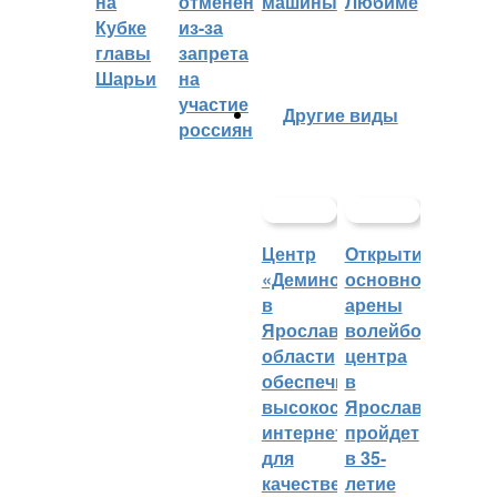
на
отменён
машины
Любиме
Кубке
из-за
главы
запрета
Шарьи
на
участие
Другие виды
россиян
Центр
Открытие
«Демино»
основной
в
арены
Ярославской
волейбольного
области
центра
обеспечивают
в
высокоскоростным
Ярославле
интернетом
пройдет
для
в 35-
качественных
летие