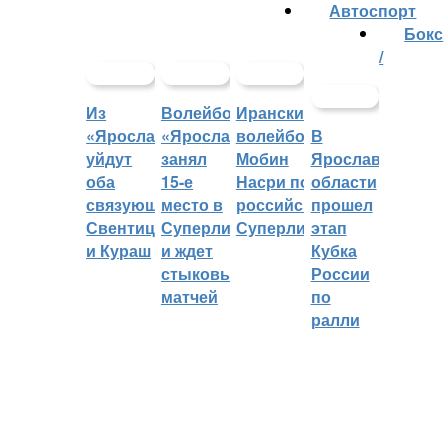
Автоспорт
Бокс
/
Из
Волейбольный
Иранский
«Ярославича»
«Ярославич»
волейболист
В
уйдут
занял
Мобин
Ярославской
оба
15-е
Насри покинет
области
связующих:
место в
российскую
прошел
Свентицкис
Суперлиге
Суперлигу
этап
и Кураш
и ждет
Кубка
стыковых
России
матчей
по
ралли