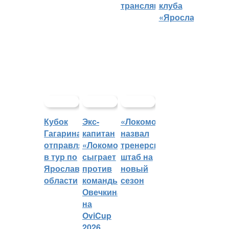
трансляций
клуба
«Ярославич»
Кубок
Экс-
«Локомотив»
Гагарина
капитан
назвал
отправляется
«Локомотива»
тренерский
в тур по
сыграет
штаб на
Ярославской
против
новый
области
команды
сезон
Овечкина
на
OviCup
2026