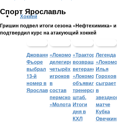
Спорт Ярославль
Хоккей
Гришин подвел итоги сезона «Нефтехимика» и
подтвердил курс на атакующий хоккей
Джованни
«Локомотив»
«Трактор»
Легенда
Фьоре
делегировал
возвращает
«Локомотива»
выбрал
четырёх
ветеранов,
Илья
13-й
игроков
«Локомотив»
Горохов
номер в
в
объявил
сыграет
Ярославле
состав
тренерский
в
пермского
штаб.
звездном
«Молота»
Итоги
матче
дня в
Кубка
КХЛ
Овечкина