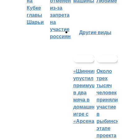
на
отменён
машины
Любиме
Кубке
из-за
главы
запрета
Шарьи
на
участие
Другие виды
россиян
«Шинник»
Около
упустил
трех
преимущество
тысяч
в два
человек
мяча в
приняли
домашней
участие
игре с
в
«Арсеналом»
рыбинском
этапе
проекта