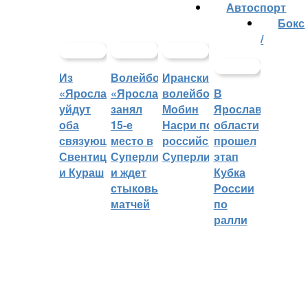
Автоспорт
Бокс
/
Из
Волейбольный
Иранский
«Ярославича»
«Ярославич»
волейболист
В
уйдут
занял
Мобин
Ярославской
оба
15-е
Насри покинет
области
связующих:
место в
российскую
прошел
Свентицкис
Суперлиге
Суперлигу
этап
и Кураш
и ждет
Кубка
стыковых
России
матчей
по
ралли