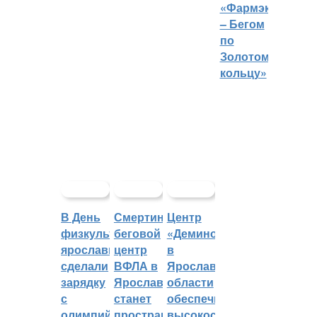
«Фармэко
– Бегом
по
Золотому
кольцу»
В День
Смертин:
Центр
физкультурника
беговой
«Демино»
ярославцы
центр
в
сделали
ВФЛА в
Ярославской
зарядку
Ярославле
области
с
станет
обеспечивают
олимпийским
пространством
высокоскоростным