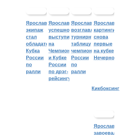
Ярославский
Ярославцы
Ярославцы
Ярославские
экипаж
успешно
возглавляют
картингисты
стал
выступили
турнирную
снова
обладателем
на
таблицу
первые
Кубка
Чемпионате
чемпионата
на кубке
России
и Кубке
России
Нечерноземья
по
России
по
ралли
по дрэг-
ралли
рейсингу
Кикбоксинг
Ярославцы
завоевали