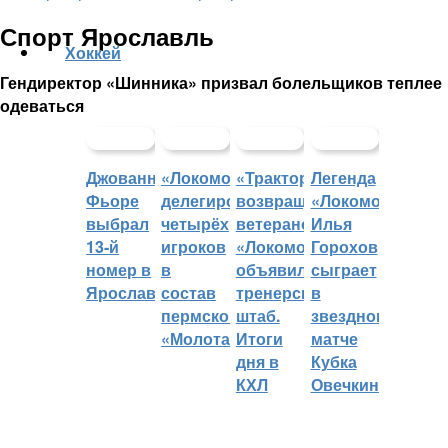
Спорт Ярославль
Хоккей
Гендиректор «Шинника» призвал болельщиков теплее
одеваться
Джованни
«Локомотив»
«Трактор»
Легенда
Фьоре
делегировал
возвращает
«Локомотива»
выбрал
четырёх
ветеранов,
Илья
13-й
игроков
«Локомотив»
Горохов
номер в
в
объявил
сыграет
Ярославле
состав
тренерский
в
пермского
штаб.
звездном
«Молота»
Итоги
матче
дня в
Кубка
КХЛ
Овечкина