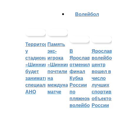
Волейбол
Территорией
Память
у
экс-
В
Ярославский
стадиона
игрока
Ярославле
волейбольный
«Шинник»
«Шинника»
отменили
центр
будет
почтили
финал
вошел в
заниматься
на
Кубка
число
специальное
международном
России
лучших
АНО
матче
по
спортивных
пляжному
объектов
волейболу
России