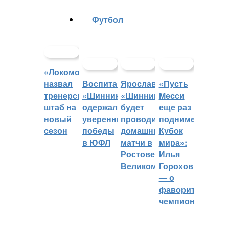
Футбол
«Локомотив»
назвал
Воспитанники
Ярославский
«Пусть
тренерский
«Шинника»
«Шинник»
Месси
штаб на
одержали
будет
еще раз
новый
уверенные
проводить
поднимет
сезон
победы
домашние
Кубок
в ЮФЛ
матчи в
мира»:
Ростове
Илья
Великом
Горохов
— о
фаворитах
чемпионата