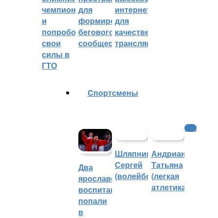
чемпионом
для
интернетом
и
формирования
для
попробовали
бегового
качественных
свои
сообщества
трансляций
силы в
ГТО
Cпортсмены
ФНЛ
Шляпников
Андрианова
Сергей
Татьяна
Два
(волейбол)
(легкая
ярославских
атлетика)
воспитанника
попали
в