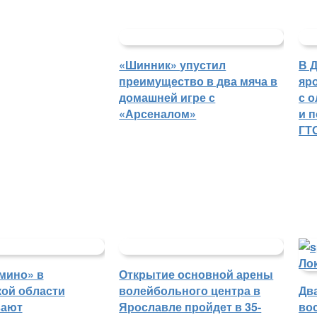
«Шинник» упустил
В 
преимущество в два мяча в
яр
домашней игре с
с 
«Арсеналом»
и 
ГТ
мино» в
Открытие основной арены
ой области
волейбольного центра в
Дв
вают
Ярославле пройдет в 35-
во