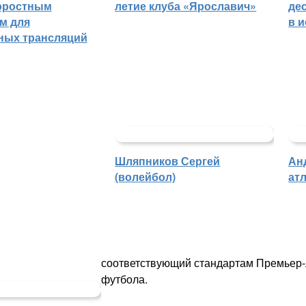
оростным
летие клуба «Ярославич»
де
м для
в 
ных трансляций
Шляпников Сергей
Ан
(волейбол)
атл
соответствующий стандартам Премьер-л
футбола.