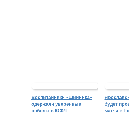
Воспитанники «Шинника»
Ярославс
одержали уверенные
будет про
победы в ЮФЛ
матчи в Р