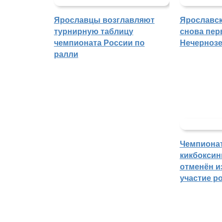
Ярославцы возглавляют
Ярославск
турнирную таблицу
снова пер
чемпионата России по
Нечерноз
ралли
Чемпиона
кикбоксин
отменён из
участие р