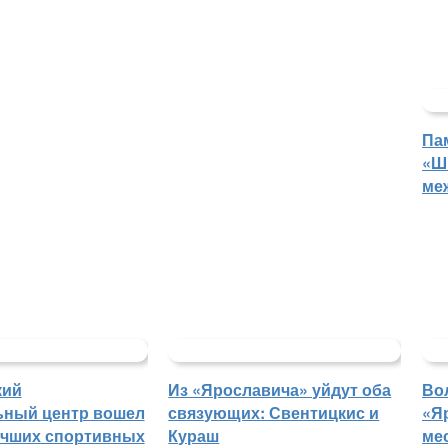
Па
«Ш
ме
кий
Из «Ярославича» уйдут оба
Во
ьный центр вошел
связующих: Свентицкис и
«Я
учших спортивных
Кураш
ме