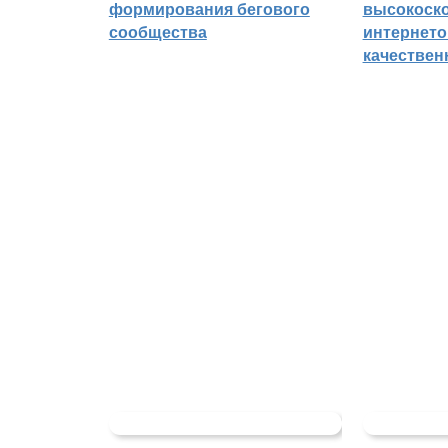
формирования бегового
высокоск
сообщества
интернето
качествен