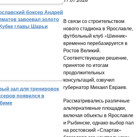
ославский боксер Андрей
лматов завоевал золото
В связи со строительством
 Кубке главы Шарьи
нового стадиона в Ярославле,
футбольный клуб «Шинник»
временно перебазируется в
Ростов Великий.
Соответствующее решение,
принятое по итогам
продолжительных
консультаций, озвучил
губернатор Михаил Евраев.
вый зал для тренировок
ксеров появился в
Рассматривались различные
биме
альтернативные площадки,
включая объекты в Ярославле
и Рыбинске, однако выбор пал
на ростовский «Спартак»