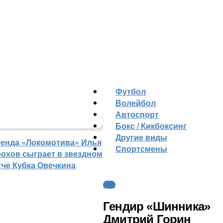
Футбол
Волейбол
Автоспорт
Бокс / Кикбоксинг
Другие виды
генда «Локомотива» Илья
Cпортсмены
рохов сыграет в звездном
тче Кубка Овечкина
ФНЛ
Гендир «Шинника»
Дмитрий Горин