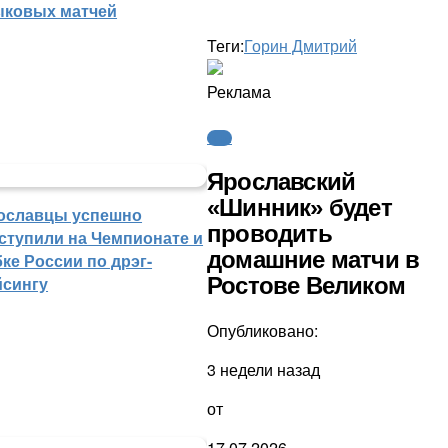
ыковых матчей
Теги:
Горин Дмитрий
Реклама
ФНЛ
Ярославский
«Шинник» будет
ославцы успешно
проводить
ступили на Чемпионате и
домашние матчи в
ке России по дрэг-
Ростове Великом
йсингу
Опубликовано:
3 недели назад
от
17.07.2026