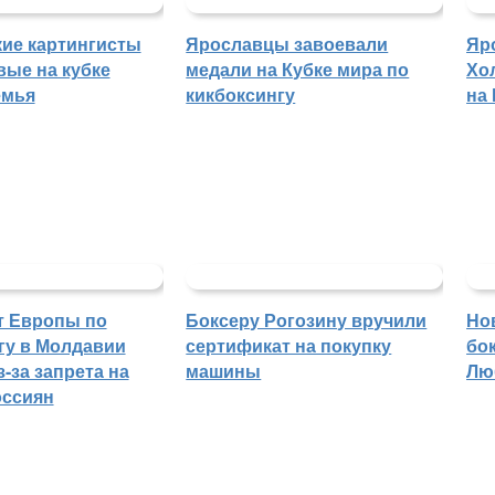
ие картингисты
Ярославцы завоевали
Яр
вые на кубке
медали на Кубке мира по
Хо
емья
кикбоксингу
на
т Европы по
Боксеру Рогозину вручили
Но
гу в Молдавии
сертификат на покупку
бо
-за запрета на
машины
Лю
оссиян