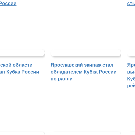
России
ст
ской области
Ярославский экипаж стал
Яр
ап Кубка России
обладателем Кубка России
вы
по ралли
Куб
ре