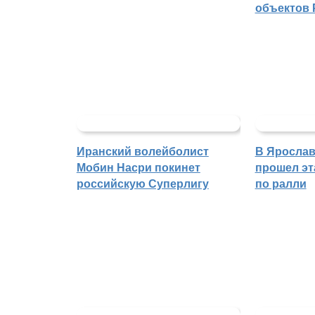
объектов 
Иранский волейболист
В Ярослав
Мобин Насри покинет
прошел эт
российскую Суперлигу
по ралли