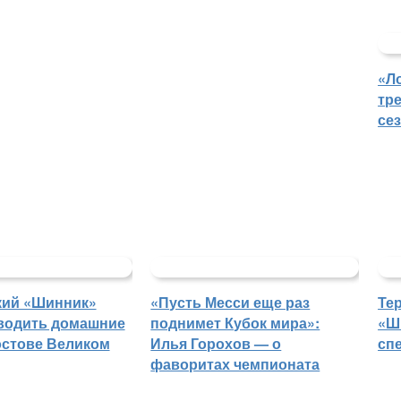
«Л
тр
се
кий «Шинник»
«Пусть Месси еще раз
Те
водить домашние
поднимет Кубок мира»:
«Ш
остове Великом
Илья Горохов — о
сп
фаворитах чемпионата