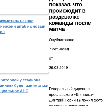
показал, что
происходит в
раздевалке
окомотив» назвал
команды после
енерский штаб на новый
матча
зон
Опубликовано:
7 лет назад
от
25.03.2019
рриторией у стадиона
инник» будет заниматься
Генеральный директор
ециальное АНО
ярославского «Шинника»
Дмитрий Горин выложил фото
на своих страничках в