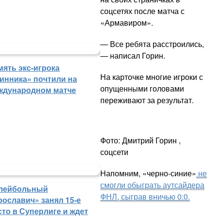
соцсетях после матча с
«Армавиром».
— Все ребята расстроились,
— написал Горин.
мять экс-игрока
На карточке многие игроки с
инника» почтили на
опущенными головами
ждународном матче
переживают за результат.
Фото: Дмитрий Горин ,
соцсети
Напомним, «черно-синие»
не
смогли обыграть аутсайдера
лейбольный
ФНЛ, сыграв вничью 0:0.
рославич» занял 15-е
сто в Суперлиге и ждет