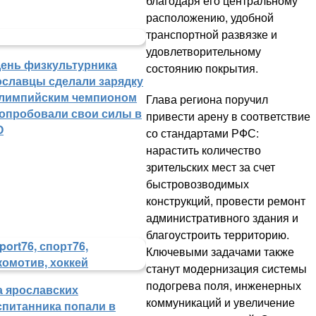
благодаря его центральному
расположению, удобной
транспортной развязке и
удовлетворительному
День физкультурника
состоянию покрытия.
ославцы сделали зарядку
олимпийским чемпионом
Глава региона поручил
попробовали свои силы в
привести арену в соответствие
О
со стандартами РФС:
нарастить количество
зрительских мест за счет
быстровозводимых
конструкций, провести ремонт
административного здания и
благоустроить территорию.
Ключевыми задачами также
станут модернизация системы
подогрева поля, инженерных
а ярославских
коммуникаций и увеличение
спитанника попали в