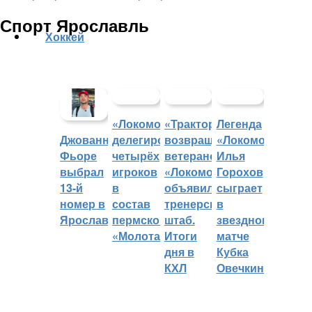
Спорт Ярославль
Хоккей
«Локомотив»
«Трактор»
Легенда
делегировал
возвращает
«Локомотива»
Джованни
четырёх
ветеранов,
Илья
Фьоре
игроков
«Локомотив»
Горохов
выбрал
в
объявил
сыграет
13-й
состав
тренерский
в
номер в
пермского
штаб.
звездном
Ярославле
«Молота»
Итоги
матче
дня в
Кубка
КХЛ
Овечкина