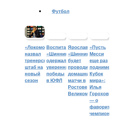
Футбол
Воспитанники
Ярославский
«Пусть
«Локомотив»
«Шинника»
«Шинник»
Месси
назвал
одержали
будет
еще раз
тренерский
уверенные
проводить
поднимет
штаб на
победы
домашние
Кубок
новый
в ЮФЛ
матчи в
мира»:
сезон
Ростове
Илья
Великом
Горохов
— о
фаворитах
чемпионата