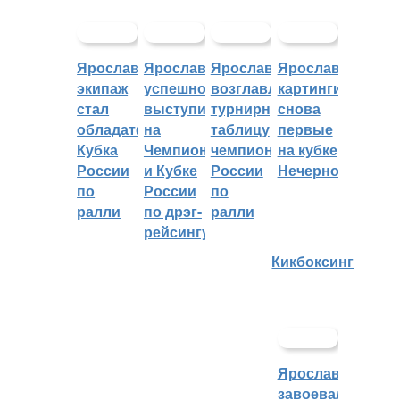
Ярославский
Ярославцы
Ярославцы
Ярославские
экипаж
успешно
возглавляют
картингисты
стал
выступили
турнирную
снова
обладателем
на
таблицу
первые
Кубка
Чемпионате
чемпионата
на кубке
России
и Кубке
России
Нечерноземья
по
России
по
ралли
по дрэг-
ралли
рейсингу
Кикбоксинг
Ярославцы
завоевали