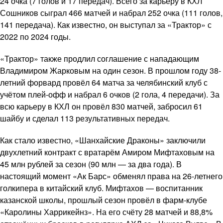
24 очка (7 голов и 17 передач). Всего за карьеру в КХЛ
Сошников сыграл 466 матчей и набрал 252 очка (111 голов,
141 передача). Как известно, он выступал за «Трактор» с
2022 по 2024 годы.
«Трактор» также продлил соглашение с нападающим
Владимиром Жарковым на один сезон. В прошлом году 38-
летний форвард провёл 64 матча за челябинский клуб с
учётом плей-офф и набрал 6 очков (2 гола, 4 передачи). За
всю карьеру в КХЛ он провёл 830 матчей, забросил 61
шайбу и сделал 113 результативных передач.
Как стало известно, «Шанхайские Драконы» заключили
двухлетний контракт с вратарём Амиром Мифтаховым на
45 млн рублей за сезон (90 млн — за два года). В
настоящий момент «Ак Барс» обменял права на 26-летнего
голкипера в китайский клуб. Мифтахов — воспитанник
казанской школы, прошлый сезон провёл в фарм-клубе
«Каролины Харрикейнз». На его счёту 28 матчей и 88,8%