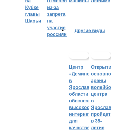
на
отменён
машины
Любиме
Кубке
из-за
главы
запрета
Шарьи
на
участие
Другие виды
россиян
Центр
Открытие
«Демино»
основной
в
арены
Ярославской
волейбольного
области
центра
обеспечивают
в
высокоскоростным
Ярославле
интернетом
пройдет
для
в 35-
качественных
летие