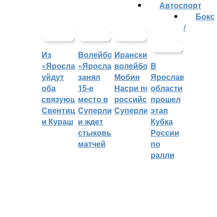
Автоспорт
Бокс
/
Из
Волейбольный
Иранский
«Ярославича»
«Ярославич»
волейболист
В
уйдут
занял
Мобин
Ярославской
оба
15-е
Насри покинет
области
связующих:
место в
российскую
прошел
Свентицкис
Суперлиге
Суперлигу
этап
и Кураш
и ждет
Кубка
стыковых
России
матчей
по
ралли