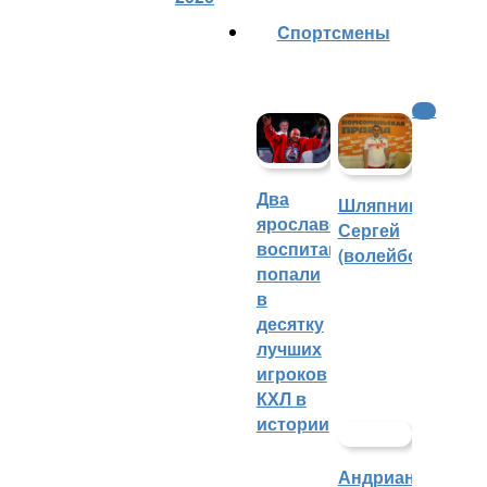
Cпортсмены
КХЛ
Два
Шляпников
ярославских
Сергей
воспитанника
(волейбол)
попали
в
десятку
лучших
игроков
КХЛ в
истории
Андрианова