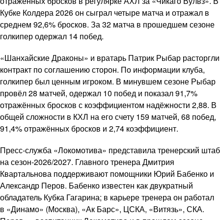
отражённых бросков в регулярке АХЛ за «Чикаго Вулвз». В
Кубке Колдера 2026 он сыграл четыре матча и отражал в
среднем 92,6% бросков. За 32 матча в прошедшем сезоне
голкипер одержал 14 побед.
«Шанхайские Драконы» и вратарь Патрик Рыбар расторгли
контракт по соглашению сторон. По информации клуба,
голкипер был ценным игроком. В минувшем сезоне Рыбар
провёл 28 матчей, одержал 10 побед и показал 91,7%
отражённых бросков с коэффициентом надёжности 2,88. В
общей сложности в КХЛ на его счету 159 матчей, 68 побед,
91,4% отражённых бросков и 2,74 коэффициент.
Пресс-служба «Локомотива» представила тренерский штаб
на сезон-2026/2027. Главного тренера Дмитрия
Квартальнова поддерживают помощники Юрий Бабенко и
Александр Перов. Бабенко известен как двукратный
обладатель Кубка Гагарина; в карьере тренера он работал
в «Динамо» (Москва), «Ак Барс», ЦСКА, «Витязь», СКА.