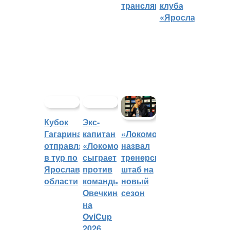
трансляций
клуба
«Ярославич»
Кубок
Экс-
Гагарина
капитан
«Локомотив»
отправляется
«Локомотива»
назвал
в тур по
сыграет
тренерский
Ярославской
против
штаб на
области
команды
новый
Овечкина
сезон
на
OviCup
2026