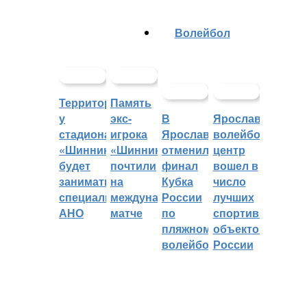
Волейбол
Территорией
Память
у
экс-
В
Ярославский
стадиона
игрока
Ярославле
волейбольный
«Шинник»
«Шинника»
отменили
центр
будет
почтили
финал
вошел в
заниматься
на
Кубка
число
специальное
международном
России
лучших
АНО
матче
по
спортивных
пляжному
объектов
волейболу
России