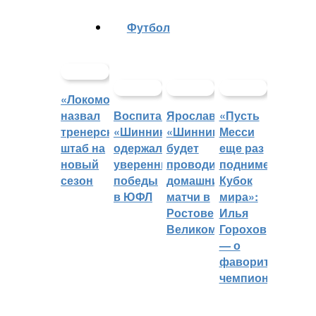
Футбол
«Локомотив»
назвал
Воспитанники
Ярославский
«Пусть
тренерский
«Шинника»
«Шинник»
Месси
штаб на
одержали
будет
еще раз
новый
уверенные
проводить
поднимет
сезон
победы
домашние
Кубок
в ЮФЛ
матчи в
мира»:
Ростове
Илья
Великом
Горохов
— о
фаворитах
чемпионата