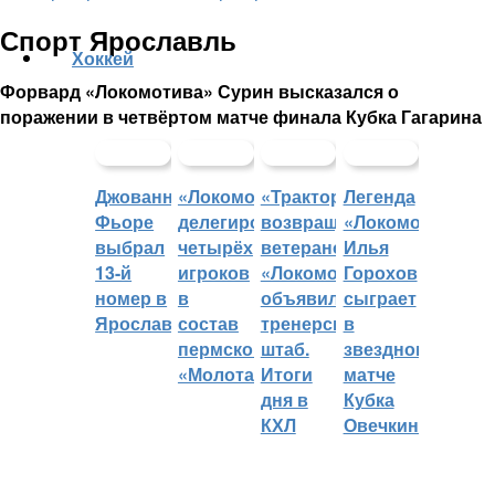
Спорт Ярославль
Хоккей
Форвард «Локомотива» Сурин высказался о
поражении в четвёртом матче финала Кубка Гагарина
Джованни
«Локомотив»
«Трактор»
Легенда
Фьоре
делегировал
возвращает
«Локомотива»
выбрал
четырёх
ветеранов,
Илья
13-й
игроков
«Локомотив»
Горохов
номер в
в
объявил
сыграет
Ярославле
состав
тренерский
в
пермского
штаб.
звездном
«Молота»
Итоги
матче
дня в
Кубка
КХЛ
Овечкина