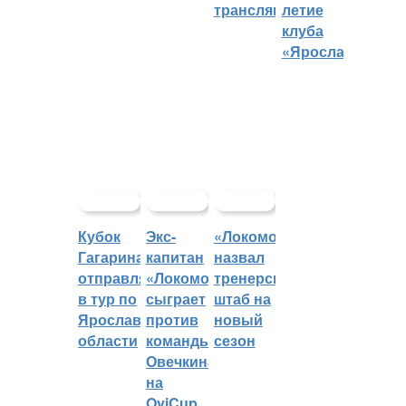
трансляций
летие
клуба
«Ярославич»
Кубок
Экс-
«Локомотив»
Гагарина
капитан
назвал
отправляется
«Локомотива»
тренерский
в тур по
сыграет
штаб на
Ярославской
против
новый
области
команды
сезон
Овечкина
на
OviCup