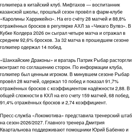
голкипера в китайский клуб. Мифтахов — воспитанник
казанской школы, прошлый сезон провёл в фарм-клубе
«Каролины Харрикейнз». На его счёту 28 матчей и 88,8%
отражённых бросков в регулярке АХЛ за «Чикаго Вулвз». В
Кубке Колдера 2026 он сыграл четыре матча и отражал в
среднем 92,6% бросков. За 32 матча в прошедшем сезоне
голкипер одержал 14 побед.
«Шанхайские Драконы» и вратарь Патрик Рыбар расторгли
контракт по соглашению сторон. По информации клуба,
голкипер был ценным игроком. В минувшем сезоне Рыбар
провёл 28 матчей, одержал 10 побед и показал 91,7%
отражённых бросков с коэффициентом надёжности 2,88. В
общей сложности в КХЛ на его счету 159 матчей, 68 побед,
91,4% отражённых бросков и 2,74 коэффициент.
Пресс-служба «Локомотива» представила тренерский штаб
на сезон-2026/2027. Главного тренера Дмитрия
Квартальнова поддерживают помощники Юрий Бабенко и