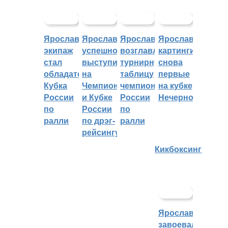
Ярославский
Ярославцы
Ярославцы
Ярославские
экипаж
успешно
возглавляют
картингисты
стал
выступили
турнирную
снова
обладателем
на
таблицу
первые
Кубка
Чемпионате
чемпионата
на кубке
России
и Кубке
России
Нечерноземья
по
России
по
ралли
по дрэг-
ралли
рейсингу
Кикбоксинг
Ярославцы
завоевали