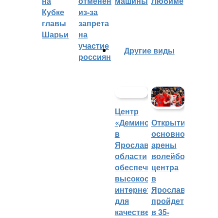
на
отменён
машины
Любиме
Кубке
из-за
главы
запрета
Шарьи
на
участие
Другие виды
россиян
Центр
«Демино»
Открытие
в
основной
Ярославской
арены
области
волейбольного
обеспечивают
центра
высокоскоростным
в
интернетом
Ярославле
для
пройдет
качественных
в 35-