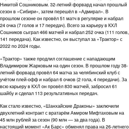
Никитой Сошниковым. 32-летний форвард начал прошлый
сезон в «Сибири», затем перешёл в «Адмирал». В
прошлом сезоне он провёл 51 матч в регулярке и набрал
24 очка (7 голов и 17 передач). Всего за карьеру в КХЛ
Сошников сыграл 466 матчей и набрал 252 очка (111 голов,
141 передача). Как известно, он выступал за «Трактор» с
2022 по 2024 годы.
«Трактор» также продлил соглашение с нападающим
Владимиром Жарковым на один сезон. В прошлом году 38-
летний форвард провёл 64 матча за челябинский клуб с
учётом плей-офф и набрал 6 очков (2 гола, 4 передачи). За
всю карьеру в КХЛ он провёл 830 матчей, забросил 61
шайбу и сделал 113 результативных передач.
Как стало известно, «Шанхайские Драконы» заключили
двухлетний контракт с вратарём Амиром Мифтаховым на
45 млн рублей за сезон (90 млн — за два года). В
настоящий момент «Ак Барс» обменял права на 26-летнего