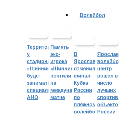
Волейбол
Территорией
Память
у
экс-
В
Ярославский
стадиона
игрока
Ярославле
волейбольный
«Шинник»
«Шинника»
отменили
центр
будет
почтили
финал
вошел в
заниматься
на
Кубка
число
специальное
международном
России
лучших
АНО
матче
по
спортивных
пляжному
объектов
волейболу
России