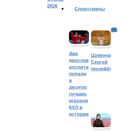
2026
Cпортсмены
КХЛ
Два
Шляпников
ярославских
Сергей
воспитанника
(волейбол)
попали
в
десятку
лучших
игроков
КХЛ в
истории