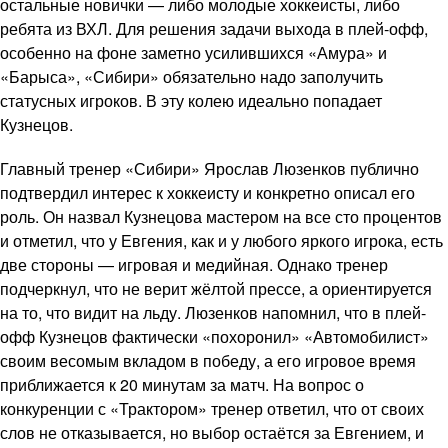
остальные новички — либо молодые хоккеисты, либо
ребята из ВХЛ. Для решения задачи выхода в плей-офф,
особенно на фоне заметно усилившихся «Амура» и
«Барыса», «Сибири» обязательно надо заполучить
статусных игроков. В эту колею идеально попадает
Кузнецов.
Главный тренер «Сибири» Ярослав Люзенков публично
подтвердил интерес к хоккеисту и конкретно описал его
роль. Он назвал Кузнецова мастером на все сто процентов
и отметил, что у Евгения, как и у любого яркого игрока, есть
две стороны — игровая и медийная. Однако тренер
подчеркнул, что не верит жёлтой прессе, а ориентируется
на то, что видит на льду. Люзенков напомнил, что в плей-
офф Кузнецов фактически «похоронил» «Автомобилист»
своим весомым вкладом в победу, а его игровое время
приближается к 20 минутам за матч. На вопрос о
конкуренции с «Трактором» тренер ответил, что от своих
слов не отказывается, но выбор остаётся за Евгением, и