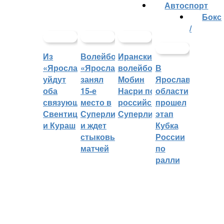
Автоспорт
Бокс
/
Из
Волейбольный
Иранский
«Ярославича»
«Ярославич»
волейболист
В
уйдут
занял
Мобин
Ярославской
оба
15-е
Насри покинет
области
связующих:
место в
российскую
прошел
Свентицкис
Суперлиге
Суперлигу
этап
и Кураш
и ждет
Кубка
стыковых
России
матчей
по
ралли