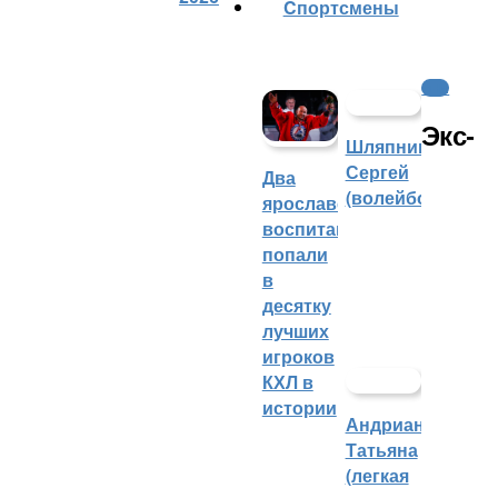
Cпортсмены
ФНЛ
Экс-
Шляпников
Сергей
Два
(волейбол)
ярославских
воспитанника
попали
в
десятку
лучших
игроков
КХЛ в
истории
Андрианова
Татьяна
(легкая