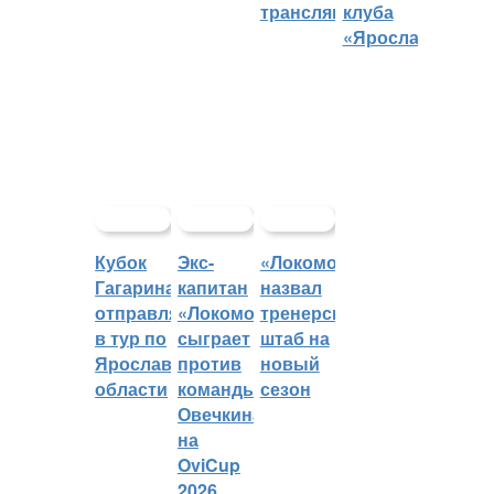
трансляций
клуба
«Ярославич»
Кубок
Экс-
«Локомотив»
Гагарина
капитан
назвал
отправляется
«Локомотива»
тренерский
в тур по
сыграет
штаб на
Ярославской
против
новый
области
команды
сезон
Овечкина
на
OviCup
2026