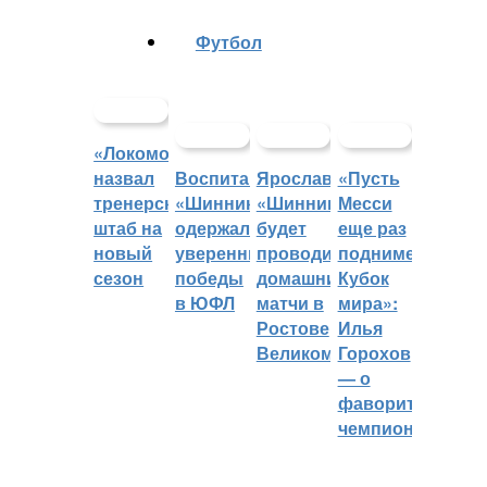
Футбол
«Локомотив»
назвал
Воспитанники
Ярославский
«Пусть
тренерский
«Шинника»
«Шинник»
Месси
штаб на
одержали
будет
еще раз
новый
уверенные
проводить
поднимет
сезон
победы
домашние
Кубок
в ЮФЛ
матчи в
мира»:
Ростове
Илья
Великом
Горохов
— о
фаворитах
чемпионата