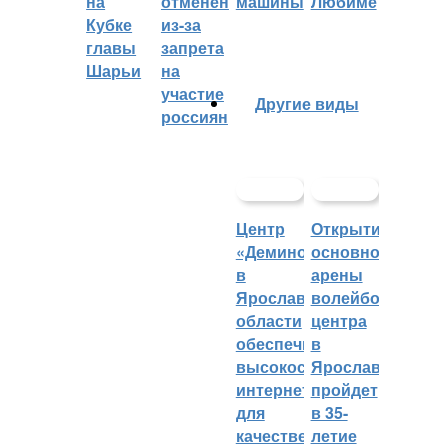
на
отменён
машины
Любиме
Кубке
из-за
главы
запрета
Шарьи
на
участие
Другие виды
россиян
Центр
Открытие
«Демино»
основной
в
арены
Ярославской
волейбольного
области
центра
обеспечивают
в
высокоскоростным
Ярославле
интернетом
пройдет
для
в 35-
качественных
летие