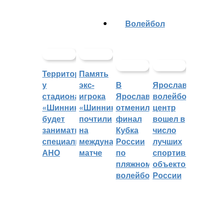
Волейбол
Территорией
Память
у
экс-
В
Ярославский
стадиона
игрока
Ярославле
волейбольный
«Шинник»
«Шинника»
отменили
центр
будет
почтили
финал
вошел в
заниматься
на
Кубка
число
специальное
международном
России
лучших
АНО
матче
по
спортивных
пляжному
объектов
волейболу
России