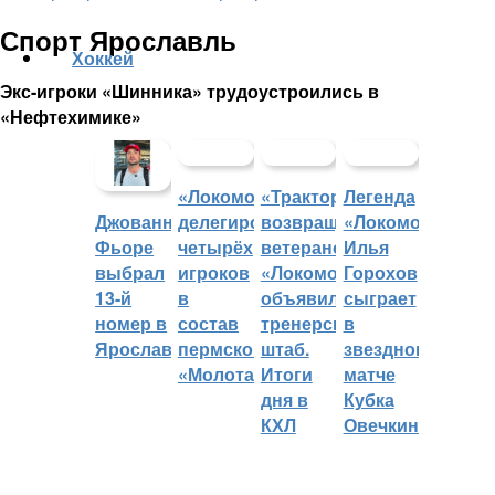
Спорт Ярославль
Хоккей
Экс-игроки «Шинника» трудоустроились в
«Нефтехимике»
«Локомотив»
«Трактор»
Легенда
делегировал
возвращает
«Локомотива»
Джованни
четырёх
ветеранов,
Илья
Фьоре
игроков
«Локомотив»
Горохов
выбрал
в
объявил
сыграет
13-й
состав
тренерский
в
номер в
пермского
штаб.
звездном
Ярославле
«Молота»
Итоги
матче
дня в
Кубка
КХЛ
Овечкина