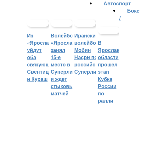
Автоспорт
Бокс
/
Из
Волейбольный
Иранский
«Ярославича»
«Ярославич»
волейболист
В
уйдут
занял
Мобин
Ярославской
оба
15-е
Насри покинет
области
связующих:
место в
российскую
прошел
Свентицкис
Суперлиге
Суперлигу
этап
и Кураш
и ждет
Кубка
стыковых
России
матчей
по
ралли