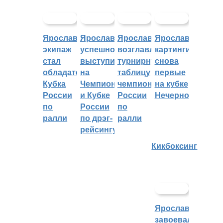
Ярославский
Ярославцы
Ярославцы
Ярославские
экипаж
успешно
возглавляют
картингисты
стал
выступили
турнирную
снова
обладателем
на
таблицу
первые
Кубка
Чемпионате
чемпионата
на кубке
России
и Кубке
России
Нечерноземья
по
России
по
ралли
по дрэг-
ралли
рейсингу
Кикбоксинг
Ярославцы
завоевали