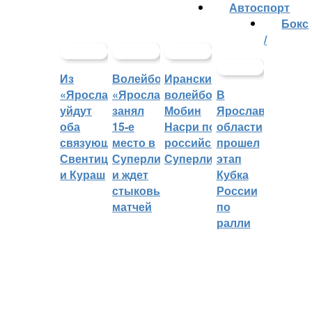
Автоспорт
Бокс
/
Из
Волейбольный
Иранский
«Ярославича»
«Ярославич»
волейболист
В
уйдут
занял
Мобин
Ярославской
оба
15-е
Насри покинет
области
связующих:
место в
российскую
прошел
Свентицкис
Суперлиге
Суперлигу
этап
и Кураш
и ждет
Кубка
стыковых
России
матчей
по
ралли