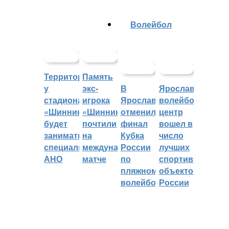
Волейбол
Территорией
Память
у
экс-
В
Ярославский
стадиона
игрока
Ярославле
волейбольный
«Шинник»
«Шинника»
отменили
центр
будет
почтили
финал
вошел в
заниматься
на
Кубка
число
специальное
международном
России
лучших
АНО
матче
по
спортивных
пляжному
объектов
волейболу
России