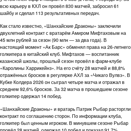
всю карьеру в КХЛ он провёл 830 матчей, забросил 61
шайбу и сделал 113 результативных передач.
Как стало известно, «Шанхайские Драконы» заключили
двухлетний контракт с вратарём Амиром Мифтаховым на
45 млн рублей за сезон (90 млн — за два года). В
настоящий момент «Ак Барс» обменял права на 26-летнего
голкипера в китайский клуб. Мифтахов — воспитанник
казанской школы, прошлый сезон провёл в фарм-клубе
«Каролины Харрикейнз». На его счёту 28 матчей и 88,8%
отражённых бросков в регулярке АХЛ за «Чикаго Вулвз». В
Кубке Колдера 2026 он сыграл четыре матча и отражал в
среднем 92,6% бросков. За 32 матча в прошедшем сезоне
голкипер одержал 14 побед.
«Шанхайские Драконы» и вратарь Патрик Рыбар расторгли
контракт по соглашению сторон. По информации клуба,
голкипер был ценным игроком. В минувшем сезоне Рыбар
провёл 28 матчей, одержал 10 побед и показал 91,7%