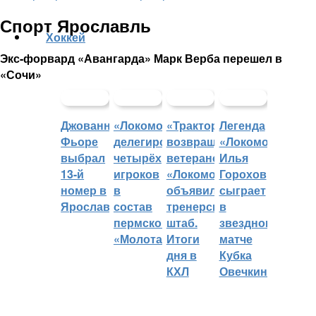
Спорт Ярославль
Хоккей
Экс-форвард «Авангарда» Марк Верба перешел в
«Сочи»
Джованни
«Локомотив»
«Трактор»
Легенда
Фьоре
делегировал
возвращает
«Локомотива»
выбрал
четырёх
ветеранов,
Илья
13-й
игроков
«Локомотив»
Горохов
номер в
в
объявил
сыграет
Ярославле
состав
тренерский
в
пермского
штаб.
звездном
«Молота»
Итоги
матче
дня в
Кубка
КХЛ
Овечкина