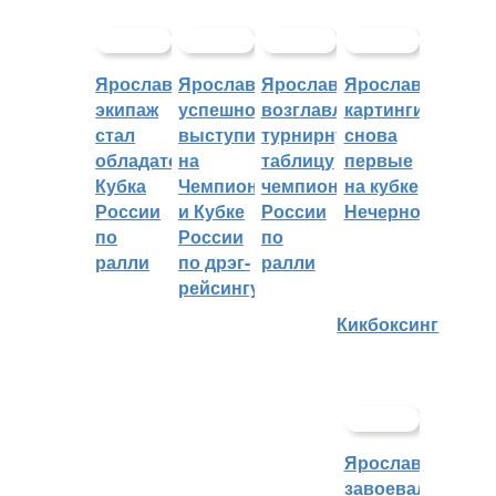
Ярославский
Ярославцы
Ярославцы
Ярославские
экипаж
успешно
возглавляют
картингисты
стал
выступили
турнирную
снова
обладателем
на
таблицу
первые
Кубка
Чемпионате
чемпионата
на кубке
России
и Кубке
России
Нечерноземья
по
России
по
ралли
по дрэг-
ралли
рейсингу
Кикбоксинг
Ярославцы
завоевали