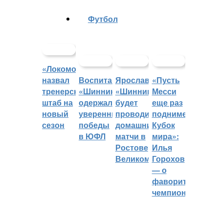
Футбол
«Локомотив»
назвал
Воспитанники
Ярославский
«Пусть
тренерский
«Шинника»
«Шинник»
Месси
штаб на
одержали
будет
еще раз
новый
уверенные
проводить
поднимет
сезон
победы
домашние
Кубок
в ЮФЛ
матчи в
мира»:
Ростове
Илья
Великом
Горохов
— о
фаворитах
чемпионата