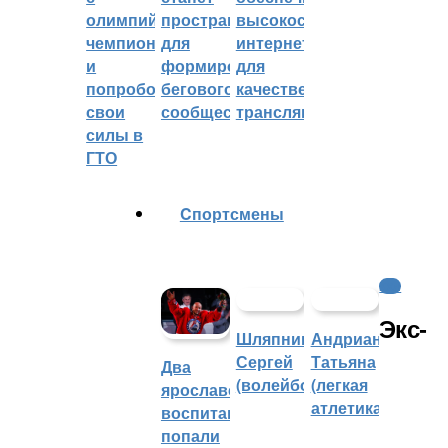
олимпийским
пространством
высокоскоростным
чемпионом
для
интернетом
и
формирования
для
попробовали
бегового
качественных
свои
сообщества
трансляций
силы в
ГТО
Cпортсмены
КХЛ
Экс-
Шляпников
Андрианова
Сергей
Татьяна
Два
(волейбол)
(легкая
ярославских
атлетика)
воспитанника
попали