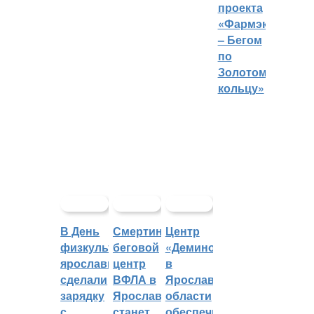
проекта
«Фармэко
– Бегом
по
Золотому
кольцу»
В День
Смертин:
Центр
физкультурника
беговой
«Демино»
ярославцы
центр
в
сделали
ВФЛА в
Ярославской
зарядку
Ярославле
области
с
станет
обеспечивают