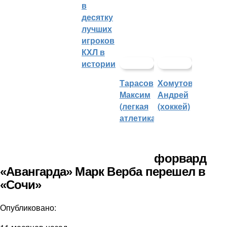
в
десятку
лучших
игроков
КХЛ в
истории
Тарасов
Хомутов
Максим
Андрей
(легкая
(хоккей)
атлетика)
форвард
«Авангарда» Марк Верба перешел в
«Сочи»
Опубликовано: