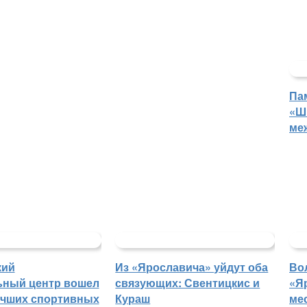
Па
«Ш
ме
кий
Из «Ярославича» уйдут оба
Во
ьный центр вошел
связующих: Свентицкис и
«Я
учших спортивных
Кураш
ме