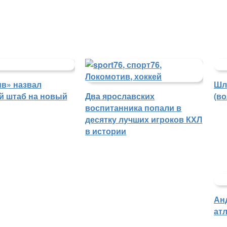
в» назвал
Шл
й штаб на новый
Два ярославских
(в
воспитанника попали в
десятку лучших игроков КХЛ
в истории
Ан
атл