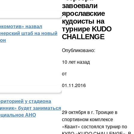
завоевали
ярославские
кудоисты на
окомотив» назвал
турнире KUDO
енерский штаб на новый
CHALLENGE
зон
Опубликовано:
10 лет назад
от
01.11.2016
рриторией у стадиона
инник» будет заниматься
29 октября в г. Троицке в
ециальное АНО
спортивном комплексе
«Квант» состоялся турнир по
КУДО «KUDO CHALLENGE». В