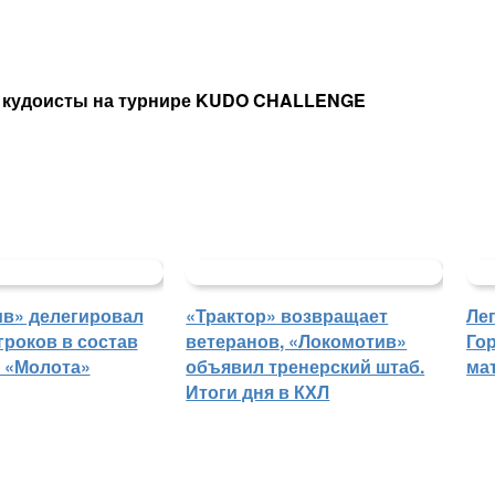
ие кудоисты на турнире KUDO CHALLENGE
в» делегировал
«Трактор» возвращает
Ле
гроков в состав
ветеранов, «Локомотив»
Го
 «Молота»
объявил тренерский штаб.
ма
Итоги дня в КХЛ