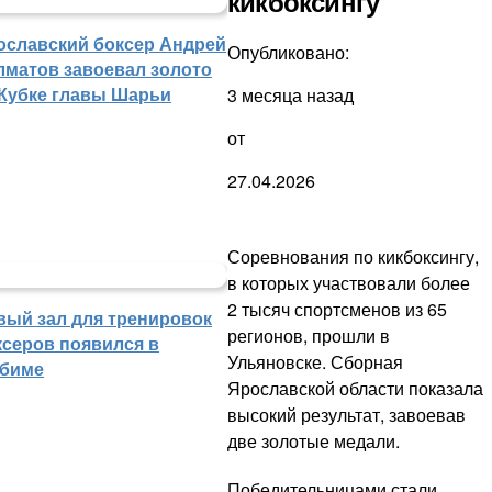
кикбоксингу
ославский боксер Андрей
Опубликовано:
лматов завоевал золото
 Кубке главы Шарьи
3 месяца назад
от
27.04.2026
Соревнования по кикбоксингу,
в которых участвовали более
2 тысяч спортсменов из 65
вый зал для тренировок
регионов, прошли в
ксеров появился в
Ульяновске. Сборная
биме
Ярославской области показала
высокий результат, завоевав
две золотые медали.
Победительницами стали