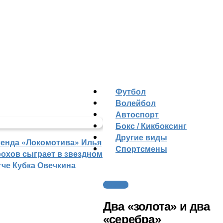
Футбол
Волейбол
Автоспорт
Бокс / Кикбоксинг
Другие виды
генда «Локомотива» Илья
Cпортсмены
рохов сыграет в звездном
тче Кубка Овечкина
Силовые
Два «золота» и два
«серебра»