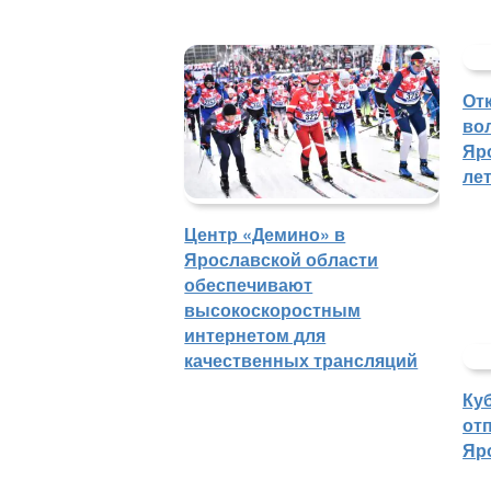
От
во
Яр
ле
Центр «Демино» в
Ярославской области
обеспечивают
высокоскоростным
интернетом для
качественных трансляций
Ку
отп
Яр