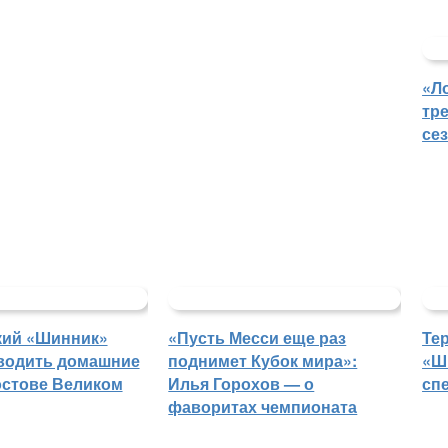
«Л
тр
се
кий «Шинник»
«Пусть Месси еще раз
Те
водить домашние
поднимет Кубок мира»:
«Ш
остове Великом
Илья Горохов — о
сп
фаворитах чемпионата