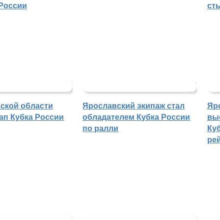
России
ст
ской области
Ярославский экипаж стал
Яр
ап Кубка России
обладателем Кубка России
вы
по ралли
Куб
ре