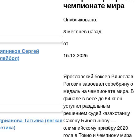
чемпионате мира
Опубликовано:
8 месяцев назад
от
япников Сергей
15.12.2025
олейбол)
Ярославский боксер Вячеслав
Рогозин завоевал серебряную
медаль на чемпионате мира. В
финале в весе до 54 кг он
уступил раздельным
решением судей казахстанцу
Сакену Бибосынову —
дрианова Татьяна (легкая
етика)
олимпийскому призёру 2020
года в Токио и чемпиону мира