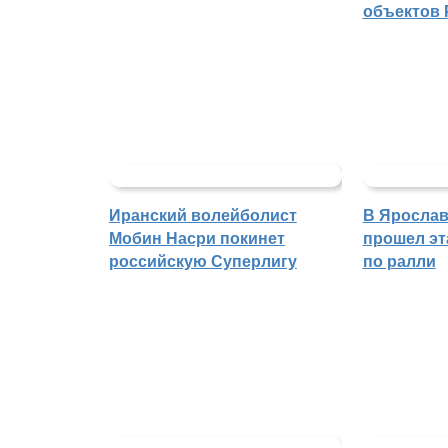
объектов 
Иранский волейболист
В Ярослав
Мобин Насри покинет
прошел эт
российскую Суперлигу
по ралли