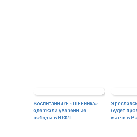
Воспитанники «Шинника»
Ярославс
одержали уверенные
будет про
победы в ЮФЛ
матчи в Р