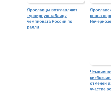
Ярославцы возглавляют
Ярославск
турнирную таблицу
снова пер
чемпионата России по
Нечерноз
ралли
Чемпиона
кикбоксин
отменён из
участие р