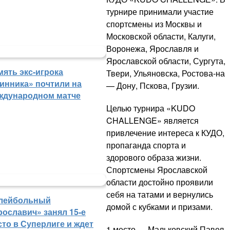
турнире принимали участие
спортсмены из Москвы и
Московской области, Калуги,
Воронежа, Ярославля и
Ярославской области, Сургута,
мять экс-игрока
Твери, Ульяновска, Ростова-на
инника» почтили на
— Дону, Пскова, Грузии.
ждународном матче
Целью турнира «KUDO
CHALLENGE» является
привлечение интереса к КУДО,
пропаганда спорта и
здорового образа жизни.
Спортсмены Ярославской
области достойно проявили
себя на татами и вернулись
лейбольный
домой с кубками и призами.
рославич» занял 15-е
сто в Суперлиге и ждет
1 место — Мальковский Павел