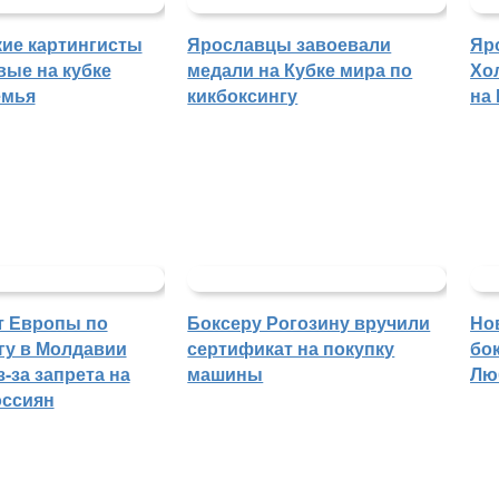
ие картингисты
Ярославцы завоевали
Яр
вые на кубке
медали на Кубке мира по
Хо
емья
кикбоксингу
на
т Европы по
Боксеру Рогозину вручили
Но
гу в Молдавии
сертификат на покупку
бо
-за запрета на
машины
Лю
оссиян