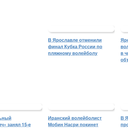
В Ярославле отменили
Яр
финал Кубка России по
во
пляжному волейболу
в 
об
ьный
Иранский волейболист
В 
ч» занял 15-е
Мобин Насри покинет
пр