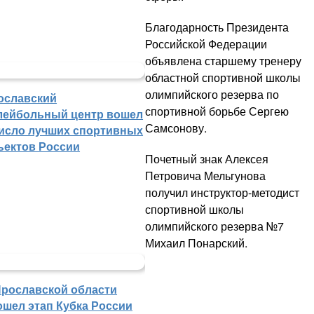
Благодарность Президента
Российской Федерации
объявлена старшему тренеру
областной спортивной школы
олимпийского резерва по
ославский
спортивной борьбе Сергею
лейбольный центр вошел
Самсонову.
число лучших спортивных
ъектов России
Почетный знак Алексея
Петровича Мельгунова
получил инструктор-методист
спортивной школы
олимпийского резерва №7
Михаил Понарский.
Ярославской области
ошел этап Кубка России