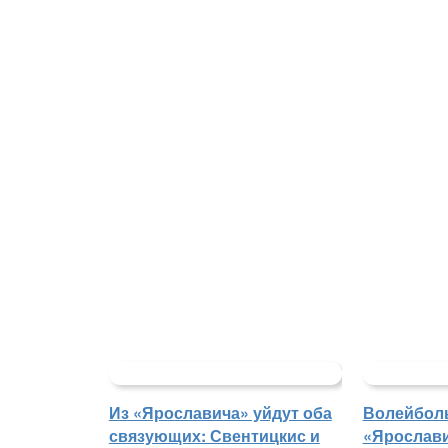
Из «Ярославича» уйдут оба
Волейбол
связующих: Свентицкис и
«Ярослави