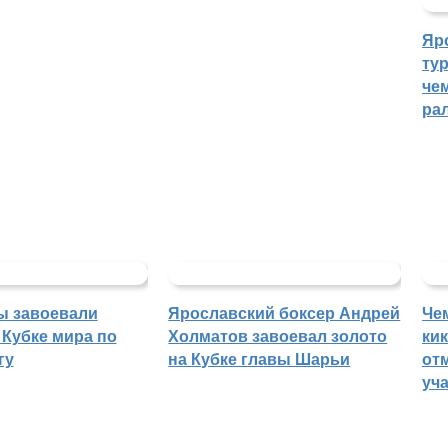
Яр
ту
че
ра
ы завоевали
Ярославский боксер Андрей
Че
 Кубке мира по
Холматов завоевал золото
ки
гу
на Кубке главы Шарьи
отм
уч