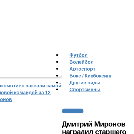
Футбол
Волейбол
Автоспорт
Бокс / Кикбоксинг
Другие виды
окомотив» назвали самой
Cпортсмены
ловой командой за 12
зонов
Другие виды
Дмитрий Миронов
наградил старшего