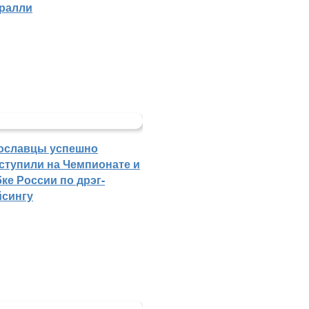
 ралли
ославцы успешно
ступили на Чемпионате и
ке России по дрэг-
йсингу