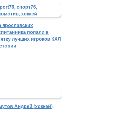
а ярославских
спитанника попали в
сятку лучших игроков КХЛ
истории
мутов Андрей (хоккей)