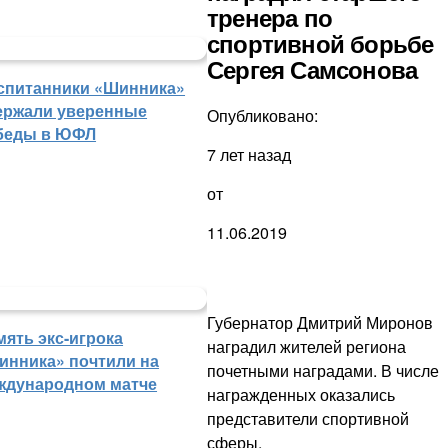
тренера по
спортивной борьбе
Сергея Самсонова
спитанники «Шинника»
ержали уверенные
Опубликовано:
беды в ЮФЛ
7 лет назад
от
11.06.2019
Губернатор Дмитрий Миронов
мять экс-игрока
наградил жителей региона
инника» почтили на
почетными наградами. В числе
ждународном матче
награжденных оказались
представители спортивной
сферы.