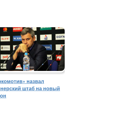
окомотив» назвал
енерский штаб на новый
зон