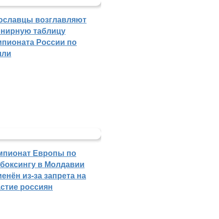
ославцы возглавляют
рнирную таблицу
мпионата России по
лли
мпионат Европы по
кбоксингу в Молдавии
енён из-за запрета на
астие россиян