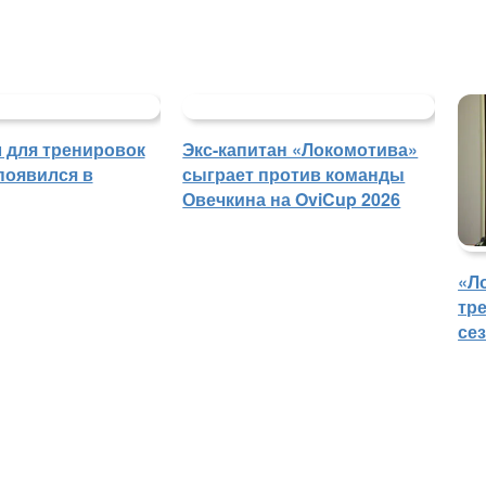
 для тренировок
Экс-капитан «Локомотива»
появился в
сыграет против команды
Овечкина на OviCup 2026
«Л
тр
се