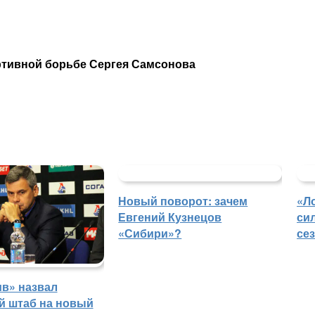
ртивной борьбе Сергея Самсонова
Новый поворот: зачем
«Л
Евгений Кузнецов
си
«Сибири»?
се
в» назвал
й штаб на новый