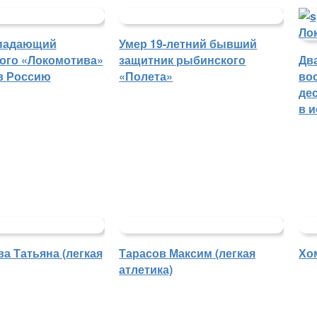
падающий
Умер 19-летний бывший
ого «Локомотива»
защитник рыбинского
Дв
в Россию
«Полета»
во
де
в 
а Татьяна (легкая
Тарасов Максим (легкая
Хо
атлетика)