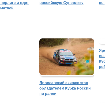
уперлиге и ждет
российскую Суперлигу
по
 матчей
Яр
вы
Куб
ре
Ярославский экипаж стал
обладателем Кубка России
по ралли