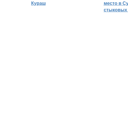
Кураш
место в С
стыковых