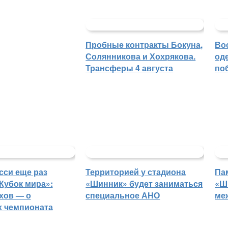
Пробные контракты Бокуна,
Во
Солянникова и Хохрякова.
од
Трансферы 4 августа
по
сси еще раз
Территорией у стадиона
Па
Кубок мира»:
«Шинник» будет заниматься
«Ш
хов — о
специальное АНО
ме
 чемпионата