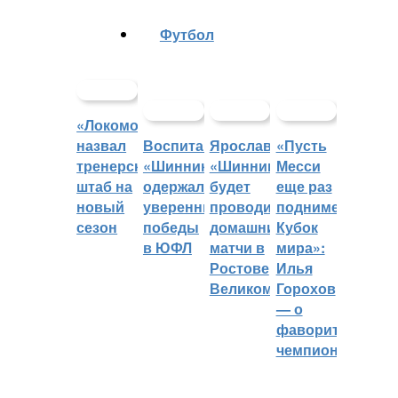
Футбол
«Локомотив»
назвал
Воспитанники
Ярославский
«Пусть
тренерский
«Шинника»
«Шинник»
Месси
штаб на
одержали
будет
еще раз
новый
уверенные
проводить
поднимет
сезон
победы
домашние
Кубок
в ЮФЛ
матчи в
мира»:
Ростове
Илья
Великом
Горохов
— о
фаворитах
чемпионата