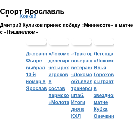
Спорт Ярославль
Хоккей
Дмитрий Куликов принес победу «Миннесоте» в матче
с «Нэшвиллом»
Джованни
«Локомотив»
«Трактор»
Легенда
Фьоре
делегировал
возвращает
«Локомотива»
выбрал
четырёх
ветеранов,
Илья
13-й
игроков
«Локомотив»
Горохов
номер в
в
объявил
сыграет
Ярославле
состав
тренерский
в
пермского
штаб.
звездном
«Молота»
Итоги
матче
дня в
Кубка
КХЛ
Овечкина