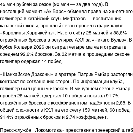
45 млн рублей за сезон (90 млн — за два года). В
настоящий момент «Ак Барс» обменял права на 26-летнего
голкипера в китайский клуб. Мифтахов — воспитанник
казанской школы, прошлый сезон провёл в фарм-клубе
«Каролины Харрикейнз». На его счёту 28 матчей и 88,8%
отражённых бросков в регулярке АХЛ за «Чикаго Вулвз». В
Кубке Колдера 2026 он сыграл четыре матча и отражал в
среднем 92,6% бросков. За 32 матча в прошедшем сезоне
голкипер одержал 14 побед.
«Шанхайские Драконы» и вратарь Патрик Рыбар расторгли
контракт по соглашению сторон. По информации клуба,
голкипер был ценным игроком. В минувшем сезоне Рыбар
провёл 28 матчей, одержал 10 побед и показал 91,7%
отражённых бросков с коэффициентом надёжности 2,88. В
общей сложности в КХЛ на его счету 159 матчей, 68 побед,
91,4% отражённых бросков и 2,74 коэффициент.
Пресс-служба «Локомотива» представила тренерский штаб