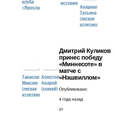
клуба
истории
Андрианова
«Ярославич»
Татьяна
(легкая
атлетика)
Дмитрий Куликов
принес победу
«Миннесоте» в
матче с
Тарасов
Хомутов
«Нэшвиллом»
Максим
Андрей
(легкая
(хоккей)
Опубликовано:
атлетика)
4 года назад
от