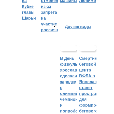
на
отменён
машины
Любиме
Кубке
из-за
главы
запрета
Шарьи
на
участие
Другие виды
россиян
В День
Смертин:
физкультурника
беговой
ярославцы
центр
сделали
ВФЛА в
зарядку
Ярославле
с
станет
олимпийским
пространством
чемпионом
для
и
формирования
попробовали
бегового