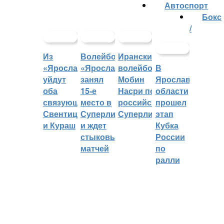
Автоспорт
Бокс
/
Из
Волейбольный
Иранский
«Ярославича»
«Ярославич»
волейболист
В
уйдут
занял
Мобин
Ярославской
оба
15-е
Насри покинет
области
связующих:
место в
российскую
прошел
Свентицкис
Суперлиге
Суперлигу
этап
и Кураш
и ждет
Кубка
стыковых
России
матчей
по
ралли