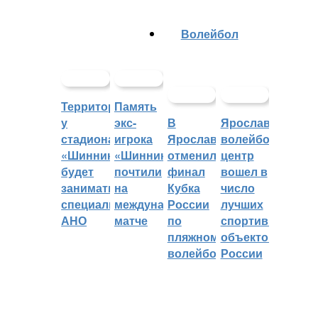
Волейбол
Территорией
Память
у
экс-
В
Ярославский
стадиона
игрока
Ярославле
волейбольный
«Шинник»
«Шинника»
отменили
центр
будет
почтили
финал
вошел в
заниматься
на
Кубка
число
специальное
международном
России
лучших
АНО
матче
по
спортивных
пляжному
объектов
волейболу
России