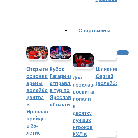
Cпортсмены
Хоккей
Шляпников
Открытие
Кубок
Сергей
основной
Гагарина
Два
(волейбол)
арены
отправляется
ярославских
волейбольного
в тур по
воспитанника
центра
Ярославской
попали
в
области
в
Ярославле
десятку
пройдет
лучших
в 35-
игроков
летие
КХЛ в