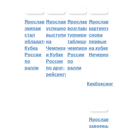
Ярославский
Ярославцы
Ярославцы
Ярославские
экипаж
успешно
возглавляют
картингисты
стал
выступили
турнирную
снова
обладателем
на
таблицу
первые
Кубка
Чемпионате
чемпионата
на кубке
России
и Кубке
России
Нечерноземья
по
России
по
ралли
по дрэг-
ралли
рейсингу
Кикбоксинг
Ярославцы
завоевали