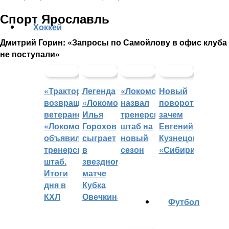
Спорт Ярославль
Хоккей
Дмитрий Горин: «Запросы по Самойлову в офис клуба
не поступали»
«Трактор»
Легенда
«Локомотив»
Новый
возвращает
«Локомотива»
назвал
поворот:
ветеранов,
Илья
тренерский
зачем
«Локомотив»
Горохов
штаб на
Евгений
объявил
сыграет
новый
Кузнецов
тренерский
в
сезон
«Сибири»?
штаб.
звездном
Итоги
матче
дня в
Кубка
КХЛ
Овечкина
Футбол