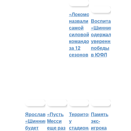
«Локомотив»
назвали
Воспитанники
самой
«Шинника»
силовой
одержали
командой
уверенные
за 12
победы
сезонов
в ЮФЛ
Ярославский
«Пусть
Территорией
Память
«Шинник»
Месси
у
экс-
будет
еще раз
стадиона
игрока