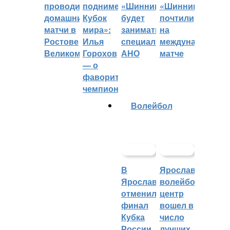
проводить
поднимет
«Шинник»
«Шинника»
домашние
Кубок
будет
почтили
матчи в
мира»:
заниматься
на
Ростове
Илья
специальное
международном
Великом
Горохов
АНО
матче
— о
фаворитах
чемпионата
Волейбол
В
Ярославский
Ярославле
волейбольный
отменили
центр
финал
вошел в
Кубка
число
России
лучших