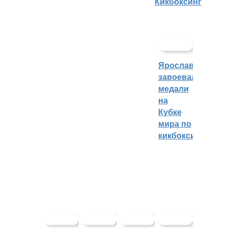
Кикбоксинг
Ярославцы
завоевали
медали
на
Кубке
мира по
кикбоксингу