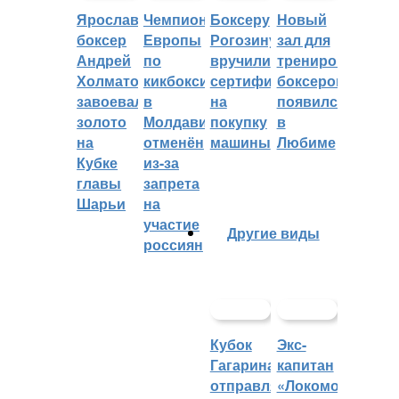
Ярославский
Чемпионат
Боксеру
Новый
боксер
Европы
Рогозину
зал для
Андрей
по
вручили
тренировок
Холматов
кикбоксингу
сертификат
боксеров
завоевал
в
на
появился
золото
Молдавии
покупку
в
на
отменён
машины
Любиме
Кубке
из-за
главы
запрета
Шарьи
на
участие
Другие виды
россиян
Кубок
Экс-
Гагарина
капитан
отправляется
«Локомотива»