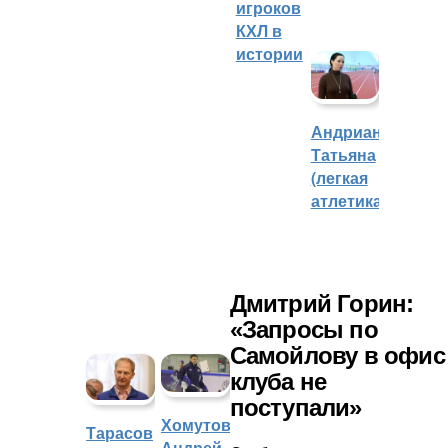
игроков
КХЛ в
истории
Андрианова
Татьяна
(легкая
атлетика)
Дмитрий Горин:
«Запросы по
Самойлову в офис
клуба не
поступали»
Хомутов
Тарасов
Андрей