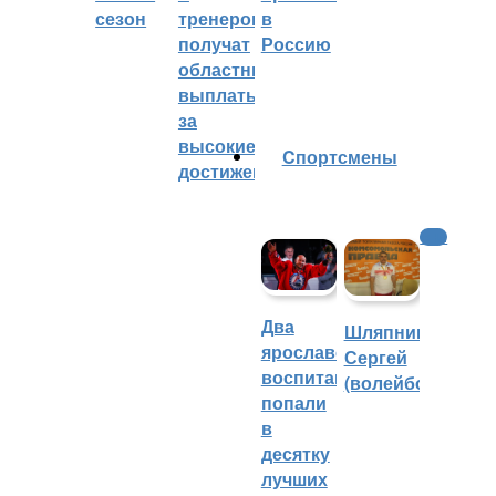
сезон
тренеров
в
получат
Россию
областные
выплаты
за
высокие
Cпортсмены
достижения
ФНЛ
Два
Шляпников
ярославских
Сергей
воспитанника
(волейбол)
попали
в
десятку
лучших