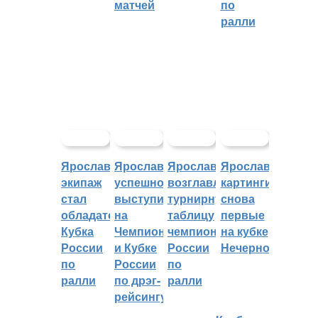
матчей
по
ралли
Ярославский
Ярославцы
Ярославцы
Ярославские
экипаж
успешно
возглавляют
картингисты
стал
выступили
турнирную
снова
обладателем
на
таблицу
первые
Кубка
Чемпионате
чемпионата
на кубке
России
и Кубке
России
Нечерноземья
по
России
по
ралли
по дрэг-
ралли
рейсингу