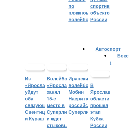
по
спортивных
пляжному
объектов
волейболу
России
Автоспорт
Бокс
/
Из
Волейбольный
Иранский
«Ярославича»
«Ярославич»
волейболист
В
уйдут
занял
Мобин
Ярославской
оба
15-е
Насри покинет
области
связующих:
место в
российскую
прошел
Свентицкис
Суперлиге
Суперлигу
этап
и Кураш
и ждет
Кубка
стыковых
России