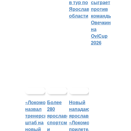
в тур по
сыграет
Ярославской
против
области
команды
Овечкина
на
OviCup
2026
«Локомотив»
Более
Новый
назвал
280
нападающий
тренерский
ярославских
ярославского
штаб на
спортсменов
«Локомотива»
новый
и
прилетел