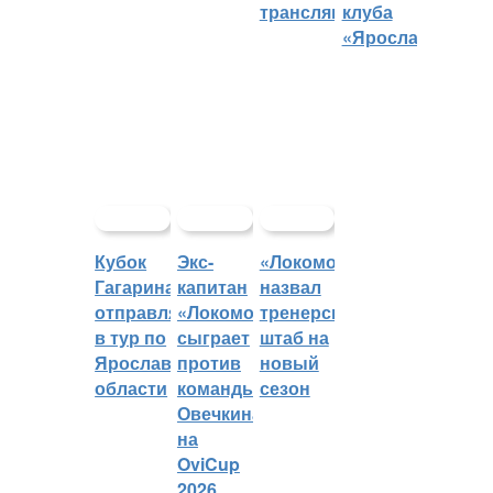
трансляций
клуба
«Ярославич»
Кубок
Экс-
«Локомотив»
Гагарина
капитан
назвал
отправляется
«Локомотива»
тренерский
в тур по
сыграет
штаб на
Ярославской
против
новый
области
команды
сезон
Овечкина
на
OviCup
2026