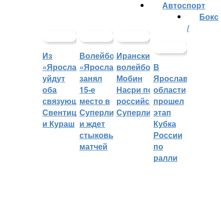
Автоспорт
Бокс
/
Из
Волейбольный
Иранский
«Ярославича»
«Ярославич»
волейболист
В
уйдут
занял
Мобин
Ярославской
оба
15-е
Насри покинет
области
связующих:
место в
российскую
прошел
Свентицкис
Суперлиге
Суперлигу
этап
и Кураш
и ждет
Кубка
стыковых
России
матчей
по
ралли