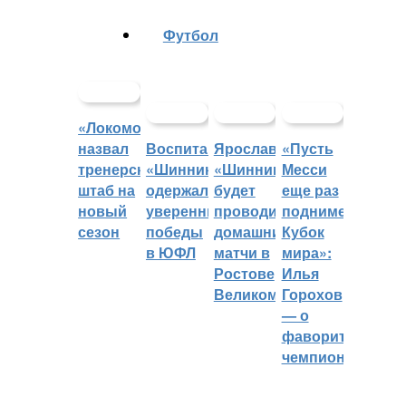
Футбол
«Локомотив»
назвал
Воспитанники
Ярославский
«Пусть
тренерский
«Шинника»
«Шинник»
Месси
штаб на
одержали
будет
еще раз
новый
уверенные
проводить
поднимет
сезон
победы
домашние
Кубок
в ЮФЛ
матчи в
мира»:
Ростове
Илья
Великом
Горохов
— о
фаворитах
чемпионата