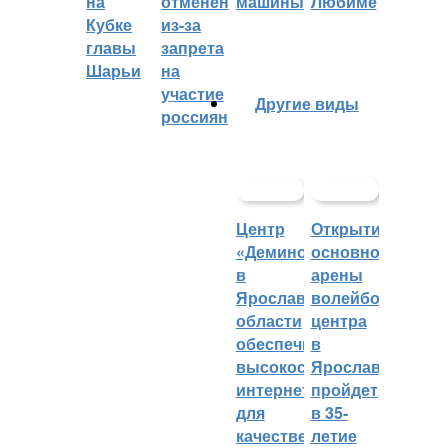
на
отменён
машины
Любиме
Кубке
из-за
главы
запрета
Шарьи
на
участие
Другие виды
россиян
Центр
Открытие
«Демино»
основной
в
арены
Ярославской
волейбольного
области
центра
обеспечивают
в
высокоскоростным
Ярославле
интернетом
пройдет
для
в 35-
качественных
летие