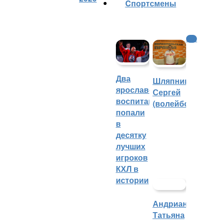
Cпортсмены
КХЛ
Два
Шляпников
ярославских
Сергей
воспитанника
(волейбол)
попали
в
десятку
лучших
игроков
КХЛ в
истории
Андрианова
Татьяна