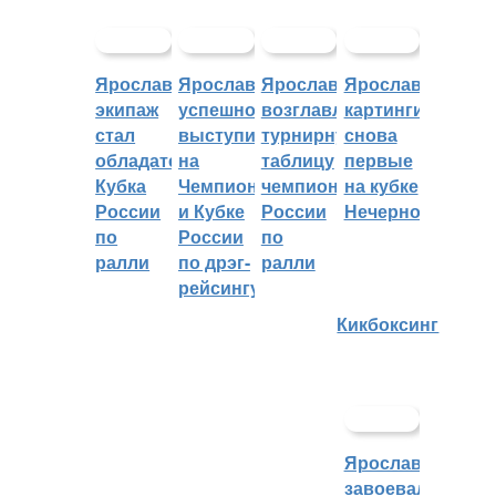
Ярославский
Ярославцы
Ярославцы
Ярославские
экипаж
успешно
возглавляют
картингисты
стал
выступили
турнирную
снова
обладателем
на
таблицу
первые
Кубка
Чемпионате
чемпионата
на кубке
России
и Кубке
России
Нечерноземья
по
России
по
ралли
по дрэг-
ралли
рейсингу
Кикбоксинг
Ярославцы
завоевали