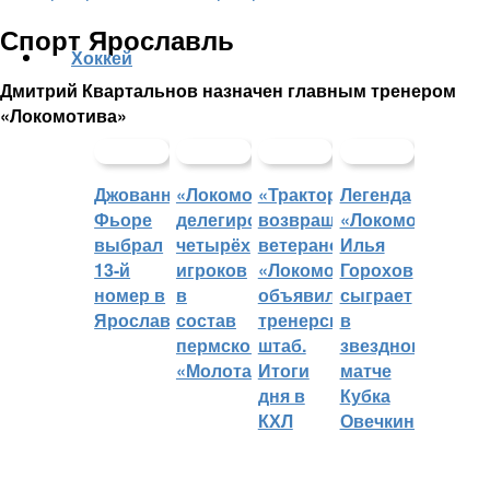
Спорт Ярославль
Хоккей
Дмитрий Квартальнов назначен главным тренером
«Локомотива»
Джованни
«Локомотив»
«Трактор»
Легенда
Фьоре
делегировал
возвращает
«Локомотива»
выбрал
четырёх
ветеранов,
Илья
13-й
игроков
«Локомотив»
Горохов
номер в
в
объявил
сыграет
Ярославле
состав
тренерский
в
пермского
штаб.
звездном
«Молота»
Итоги
матче
дня в
Кубка
КХЛ
Овечкина