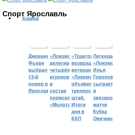
Спорт Ярославль
Хоккей
Джованни
«Локомотив»
«Трактор»
Легенда
Фьоре
делегировал
возвращает
«Локомотива»
выбрал
четырёх
ветеранов,
Илья
13-й
игроков
«Локомотив»
Горохов
номер в
в
объявил
сыграет
Ярославле
состав
тренерский
в
пермского
штаб.
звездном
«Молота»
Итоги
матче
дня в
Кубка
КХЛ
Овечкина