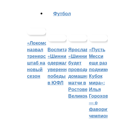
Футбол
«Локомотив»
назвал
Воспитанники
Ярославский
«Пусть
тренерский
«Шинника»
«Шинник»
Месси
штаб на
одержали
будет
еще раз
новый
уверенные
проводить
поднимет
сезон
победы
домашние
Кубок
в ЮФЛ
матчи в
мира»:
Ростове
Илья
Великом
Горохов
— о
фаворитах
чемпионата