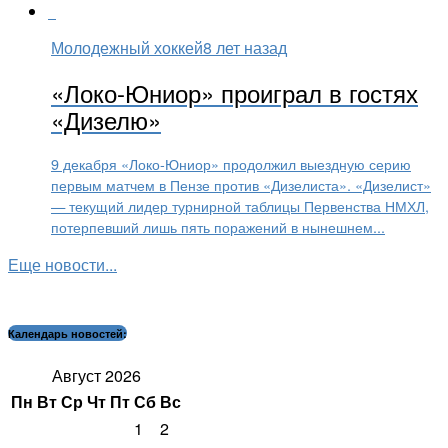
Молодежный хоккей
8 лет назад
«Локо-Юниор» проиграл в гостях
«Дизелю»
9 декабря «Локо-Юниор» продолжил выездную серию
первым матчем в Пензе против «Дизелиста». «Дизелист»
— текущий лидер турнирной таблицы Первенства НМХЛ,
потерпевший лишь пять поражений в нынешнем...
Еще новости...
Календарь новостей:
Август 2026
Пн
Вт
Ср
Чт
Пт
Сб
Вс
1
2