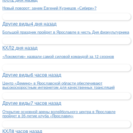
Новый поворот: зачем Евгений Кузнецов «Сибири»?
Другие виды
4 дня назад
Большой праздник пройдет в Ярославле в честь Дня физкультурника
КХЛ
2 дня назад
«Локомотив» назвали самой силовой командой за 12 сезонов
Другие виды
6 часов назад
Центр «Демино» в Ярославской области обеспечивают
высокоскоростным интернетом для качественных трансляций
Другие виды
7 часов назад
Открытие основной арены волейбольного центра в Ярославле
пройдет в 35-летие клуба «Ярославич»
КХЛ
8 часов назад