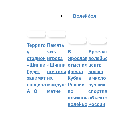
Волейбол
Территорией
Память
у
экс-
В
Ярославский
стадиона
игрока
Ярославле
волейбольный
«Шинник»
«Шинника»
отменили
центр
будет
почтили
финал
вошел
заниматься
на
Кубка
в число
специальное
международном
России
лучших
АНО
матче
по
спортивных
пляжному
объектов
волейболу
России