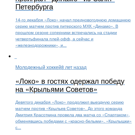
Петербурга
14-го декабря «Локо» начал предновогоднюю домашнюю
серию матчем против питерского МХК «Динамо». В
прошлом сезоне соперники встречались на стадии
четвертьфинала плей-офф, а сейчас и
«железнодорожники», и...
Молодежный хоккей
8 лет назад
«Локо» в гостях одержал победу
на «Крыльями Советов»
Девятого декабря «Локо» продолжил выездную серию
матчем против «Крыльев Советов». До этого команда
Дмитрия Красоткина провела два матча со «Спартаком»,
обменявшись победами с «красно-белыми». «Крылышки»
с...