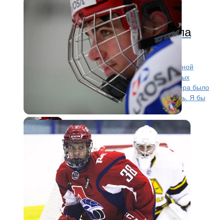
Молодежный хоккей
8 лет назад
Слепец: Я бы все эти три гола
поменял на один вчерашний
Кирилл Слепец, нападающий молодежной сборной
России, прокомментировал завоевание бронзовых
медалий молодежного чемпионата мира: — Вчера было
досадно, но сегодня мы бились только за медаль. Я бы
все эти три гола поменял...