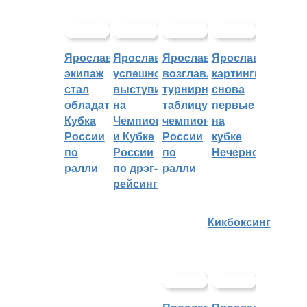
Ярославский
Ярославцы
Ярославцы
Ярославские
экипаж
успешно
возглавляют
картингисты
стал
выступили
турнирную
снова
обладателем
на
таблицу
первые
Кубка
Чемпионате
чемпионата
на
России
и Кубке
России
кубке
по
России
по
Нечерноземья
ралли
по дрэг-
ралли
рейсингу
Кикбоксинг