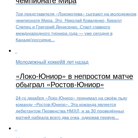
Три представителя «Локомотива» сыграют на молодежном
чемпионате Мира. Это Николай Коваленко, Кирилл
Слепец и Григорий Денисенко. Старт главного
международного турнира года — уже сегодня в
Канаде(россияне...
Молодежный хоккей
8 лет назад
«Локо-Юниор» в непростом матче
обыграл «Ростов-Юниор»
24-го декабря «Локо-Юниор» принимал на своём льду
команду «Ростов-Юниор». Эта команда является
дебютантом Первенства НМХЛ, и за 30 проведённых
матчей набрала всего два очка, одержав первую...