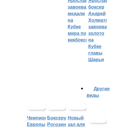
Ярославцы
Ярославский
завоевали
боксер
медали
Андрей
на
Холматов
Кубке
завоевал
мира по
золото
кикбоксингу
на
Кубке
главы
Шарьи
Другие
виды
Чемпионат
Боксеру
Новый
Европы
Рогозину
зал для