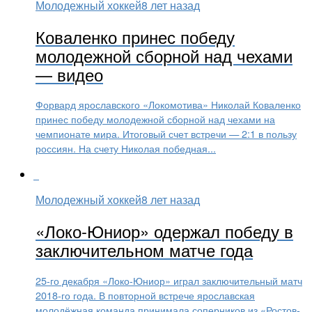
Молодежный хоккей
8 лет назад
Коваленко принес победу
молодежной сборной над чехами
— видео
Форвард ярославского «Локомотива» Николай Коваленко
принес победу молодежной сборной над чехами на
чемпионате мира. Итоговый счет встречи — 2:1 в пользу
россиян. На счету Николая победная...
Молодежный хоккей
8 лет назад
«Локо-Юниор» одержал победу в
заключительном матче года
25-го декабря «Локо-Юниор» играл заключительный матч
2018-го года. В повторной встрече ярославская
молодёжная команда принимала соперников из «Ростов-