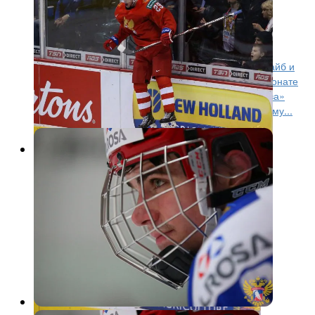
МЧМ: Кирилл Слепец стал
лучшим снайпером россиян
Форвард «Локо» Кирилл Слепец забросил пять шайб и
стал лучшим снайпером сборной России на чемпионате
мира! Ранее среди игроков «Торпедо»/«Локомотива»
больше забить удалось лишь… нынешнему главному...