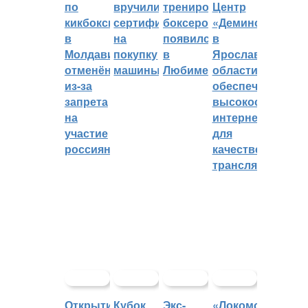
по
вручили
тренировок
Центр
кикбоксингу
сертификат
боксеров
«Демино»
в
на
появился
в
Молдавии
покупку
в
Ярославской
отменён
машины
Любиме
области
из-за
обеспечивают
запрета
высокоскорост
на
интернетом
участие
для
россиян
качественных
трансляций
Открытие
Кубок
Экс-
«Локомотив»