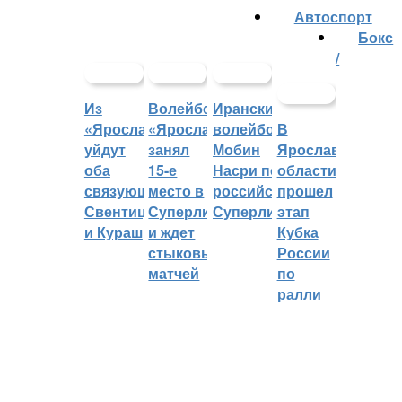
Автоспорт
Бокс
/
Из
Волейбольный
Иранский
«Ярославича»
«Ярославич»
волейболист
В
уйдут
занял
Мобин
Ярославской
оба
15-е
Насри покинет
области
связующих:
место в
российскую
прошел
Свентицкис
Суперлиге
Суперлигу
этап
и Кураш
и ждет
Кубка
стыковых
России
матчей
по
ралли