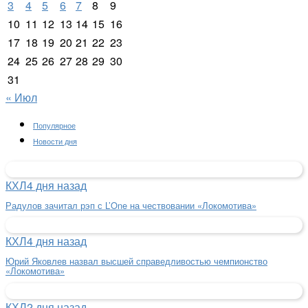
3
4
5
6
7
8
9
10
11
12
13
14
15
16
17
18
19
20
21
22
23
24
25
26
27
28
29
30
31
« Июл
Популярное
Новости дня
КХЛ
4 дня назад
Радулов зачитал рэп с L’One на чествовании «Локомотива»
КХЛ
4 дня назад
Юрий Яковлев назвал высшей справедливостью чемпионство
«Локомотива»
КХЛ
2 дня назад