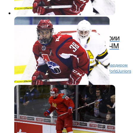
Молодежный хоккей
8 лет назад
Денисенко — первый в истории
«Локомотива» бомбардир МЧМ
Григорий Денисенко — первый игрок в истории
«Локомотива», кому удалось стать лучшим бомбардиром
молодёжного чемпионата мира! В семи играх WorldJuniors
18-летний нападающий забил четыре гола и...