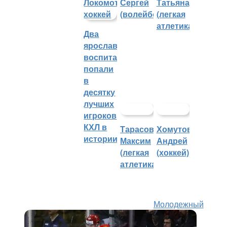
Сергей
Татьяна
(волейбол)
(легкая
атлетика)
Два
ярославских
воспитанника
попали
в
десятку
лучших
игроков
КХЛ в
Тарасов
Хомутов
истории
Максим
Андрей
(легкая
(хоккей)
атлетика)
Молодежный
хоккей
8 лет назад