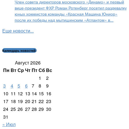
Член совета директоров московского «Динамо» и первый
вице-президент ФХР Роман Ротенберг посетил раздевалку
юных хоккеистов команды «Красная Машина Юниор»
после их победы над мытищинским «Атлантом» в...
Еще новости...
Календарь новостей:
Август 2026
Пн
Вт
Ср
Чт
Пт
Сб
Вс
1
2
3
4
5
6
7
8
9
10
11
12
13
14
15
16
17
18
19
20
21
22
23
24
25
26
27
28
29
30
31
« Июл