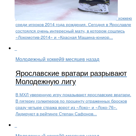
поражение
Продолжается розыгрыш Первенства г. Москвы по хоккею
среди игроков 2014 года рождения. Сегодня в Ярославле
состоялся очень интересный матч, в котором сошлись
«Локомотив-2014» и «Красная Машина-юниор...
Молодежный хоккей
9 месяцев назад
Ярославские вратари разрывают
Молодежную лигу
В МХЛ уверенную игру показывают ярославские вратари.
В пятерку голкиперов по проценту отраженных бросков
сразу четыре стража ворот из «Локо» и «Локо-76».
Лидируют в рейтинге Степан Сафонов...
Молодежный хоккей
9 месяцев назад