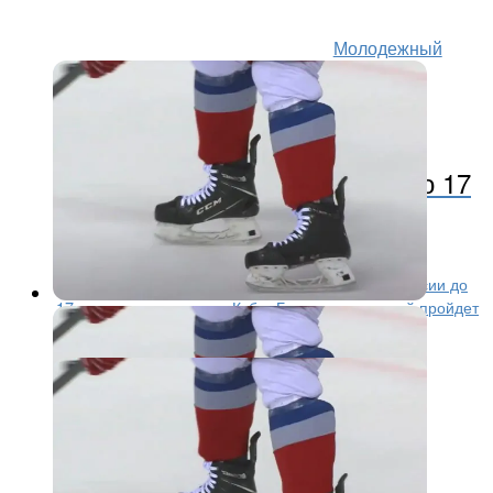
Молодежный
хоккей
6 месяцев назад
Шесть игроков системы
«Локомотива» вызваны в
юниорскую сборную России до 17
лет
Шесть представителей системы ярославского
«Локомотива» вызваны в юниорскую сборную России до
17 лет для подготовки к Кубку Будущего, который пройдет
в Минске с 4 по 7...