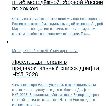
штаб молодёжной сборной России
по хоккею
Объявлен новый тренерский штаб молодёжной сборной
России по хоккею. Руководить командой назначен Андрей
Миронов — специалист с впечатляющим послужным
списком в работе с юниорскими сборными. Под...
Молодежный хоккей
10 месяцев назад
Ярославцы попали в
предварительный список драфта
НХЛ-2026
Скаутское бюро НХЛ опубликовало предварительный
список игроков доступных для выбора на Драфте
НХЛ-2026. Воспитанник «Локомотива» Виктор Федоров,
который решил развиваться в Нижнем Новгороде, по
мнению скаутов...