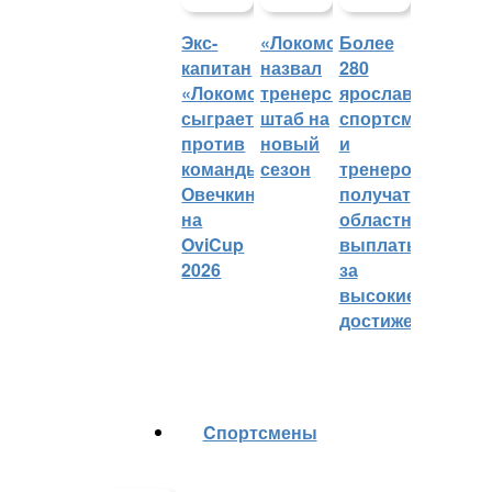
Экс-
«Локомотив»
Более
капитан
назвал
280
«Локомотива»
тренерский
ярославских
сыграет
штаб на
спортсменов
против
новый
и
команды
сезон
тренеров
Овечкина
получат
на
областные
OviCup
выплаты
2026
за
высокие
достижения
Cпортсмены