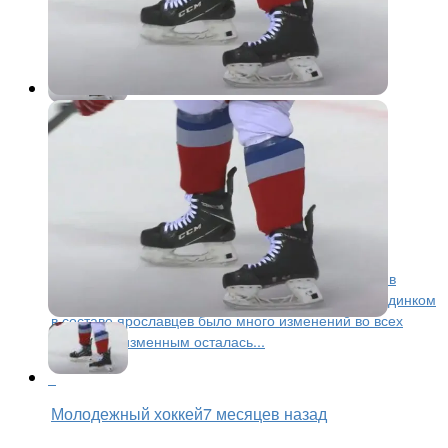
Молодежный хоккей
7 месяцев назад
«Локо-76» вырвал победу в
концовке
21-го января «Локо-76» играл на своём льду против
«Чайки». По сравнению с недавним выездным поединком
в составе ярославцев было много изменений во всех
линиях, неизменным осталась...
Молодежный хоккей
7 месяцев назад