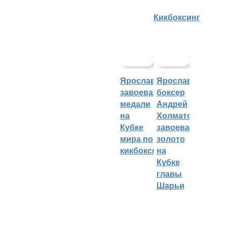
Кикбоксинг
Ярославцы
Ярославский
завоевали
боксер
медали
Андрей
на
Холматов
Кубке
завоевал
мира по
золото
кикбоксингу
на
Кубке
главы
Шарьи