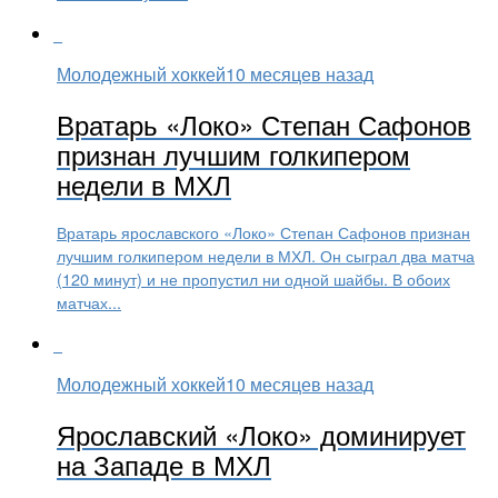
Молодежный хоккей
10 месяцев назад
Вратарь «Локо» Степан Сафонов
признан лучшим голкипером
недели в МХЛ
Вратарь ярославского «Локо» Степан Сафонов признан
лучшим голкипером недели в МХЛ. Он сыграл два матча
(120 минут) и не пропустил ни одной шайбы. В обоих
матчах...
Молодежный хоккей
10 месяцев назад
Ярославский «Локо» доминирует
на Западе в МХЛ