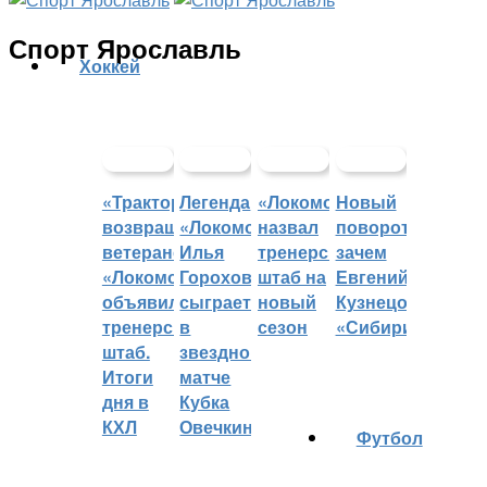
Спорт Ярославль
Хоккей
«Трактор»
Легенда
«Локомотив»
Новый
возвращает
«Локомотива»
назвал
поворот:
ветеранов,
Илья
тренерский
зачем
«Локомотив»
Горохов
штаб на
Евгений
объявил
сыграет
новый
Кузнецов
тренерский
в
сезон
«Сибири»?
штаб.
звездном
Итоги
матче
дня в
Кубка
КХЛ
Овечкина
Футбол