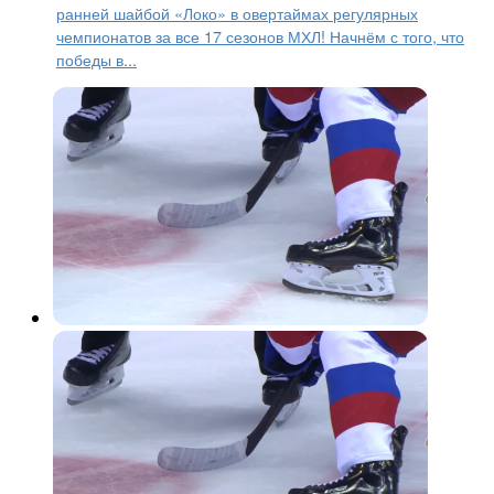
ранней шайбой «Локо» в овертаймах регулярных
чемпионатов за все 17 сезонов МХЛ! Начнём с того, что
победы в...
Молодежный хоккей
7 месяцев назад
Роман Ротенберг потерпел в
Ярославле сокрушительное