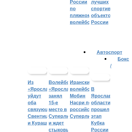
России
лучших
по
спортивных
пляжному
объектов
волейболу
России
Автоспорт
Бокс
/
Из
Волейбольный
Иранский
«Ярославича»
«Ярославич»
волейболист
В
уйдут
занял
Мобин
Ярославской
оба
15-е
Насри покинет
области
связующих:
место в
российскую
прошел
Свентицкис
Суперлиге
Суперлигу
этап
и Кураш
и ждет
Кубка
стыковых
России