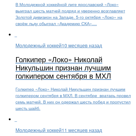
В Молодежной хоккейной лиге ярославский «Локо»
выиграл шесть матчей подряд и уверенно возглавляет
Золотой дивизион на Западе. 5-го октября «Локо» на
своём льду обыграл «Академию СКА»....
Молодежный хоккей
10 месяцев назад
Голкипер «Локо» Николай
Никульшин признан лучшим
голкипером сентября в МХЛ
Голкипер «Локо» Николай Никульшин признан лучшим
голкипером сентября в МХЛ. В сентябре вратарь провел
семь матчей. В них он одержал шесть побед и пропустил
шесть шайб.
Молодежный хоккей
11 месяцев назад