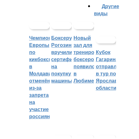
Другие
виды
Чемпионат
Боксеру
Новый
Европы
Рогозину
зал для
по
вручили
тренировок
Кубок
кикбоксингу
сертификат
боксеров
Гагарина
в
на
появился
отправляется
Молдавии
покупку
в
в тур по
отменён
машины
Любиме
Ярославской
из-за
области
запрета
на
участие
россиян