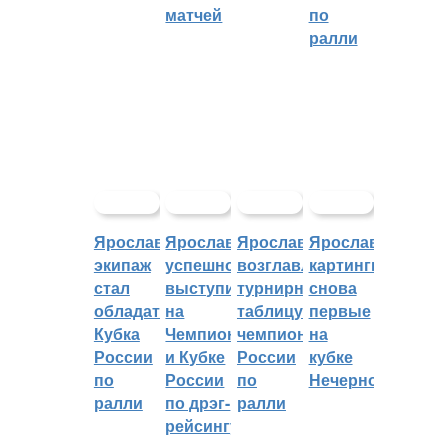
матчей
по
ралли
Ярославский
Ярославцы
Ярославцы
Ярославские
экипаж
успешно
возглавляют
картингисты
стал
выступили
турнирную
снова
обладателем
на
таблицу
первые
Кубка
Чемпионате
чемпионата
на
России
и Кубке
России
кубке
по
России
по
Нечерноземья
ралли
по дрэг-
ралли
рейсингу