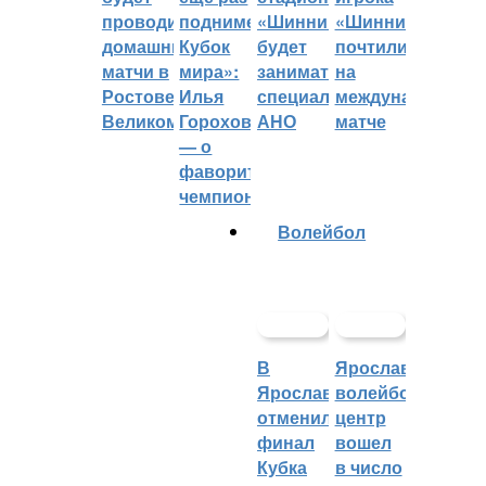
проводить
поднимет
«Шинник»
«Шинника»
домашние
Кубок
будет
почтили
матчи в
мира»:
заниматься
на
Ростове
Илья
специальное
международном
Великом
Горохов
АНО
матче
— о
фаворитах
чемпионата
Волейбол
В
Ярославский
Ярославле
волейбольный
отменили
центр
финал
вошел
Кубка
в число