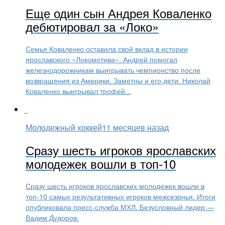
Еще один сын Андрея Коваленко
дебютировал за «Локо»
Семья Коваленко оставила свой вклад в истории
ярославского «Локомотива». Андрей помогал
железнодорожникам выигрывать чемпионство после
возвращения из Америки. Заметны и его дети. Николай
Коваленко выигрывал трофей...
Молодежный хоккей
11 месяцев назад
Сразу шесть игроков ярославских
молодежек вошли в топ-10
Сразу шесть игроков ярославских молодежек вошли в
топ-10 самых результативных игроков межсезонья. Итоги
опубликовала пресс-служба МХЛ. Безусловный лидер —
Вадим Дудоров.