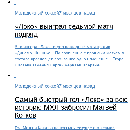
Молодежный хоккей
7 месяцев назад
«Локо» выиграл седьмой матч
подряд
6-го января «Локо» играл повторный матч против
«Динамо-Шинника». По сравнению с прошлым матчем в
составе ярославцев произошло одно изменение – Егора
Силаева заменил Сергей Черняев, впервые...
Молодежный хоккей
7 месяцев назад
Самый быстрый гол «Локо» за всю
историю МХЛ забросил Матвей
Котков
Гол Матвея Коткова на восьмой секунде стал самой