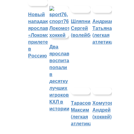
Новый
нападающий
Шляпников
Андрианова
ярославского
Сергей
Татьяна
«Локомотива»
(волейбол)
(легкая
прилетел
атлетика)
Два
в
ярославских
Россию
воспитанника
попали
в
десятку
лучших
игроков
КХЛ в
Тарасов
Хомутов
истории
Максим
Андрей
(легкая
(хоккей)
атлетика)