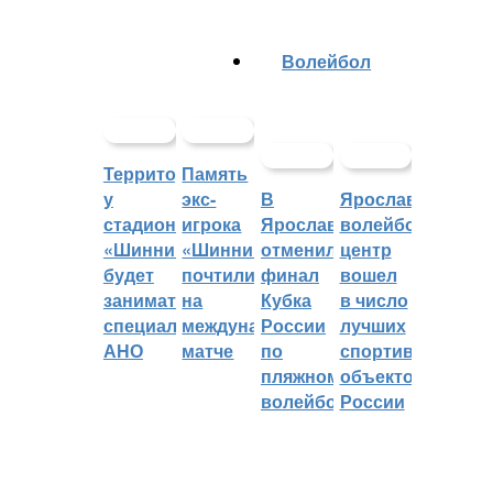
Волейбол
Территорией
Память
у
экс-
В
Ярославский
стадиона
игрока
Ярославле
волейбольный
«Шинник»
«Шинника»
отменили
центр
будет
почтили
финал
вошел
заниматься
на
Кубка
в число
специальное
международном
России
лучших
АНО
матче
по
спортивных
пляжному
объектов
волейболу
России