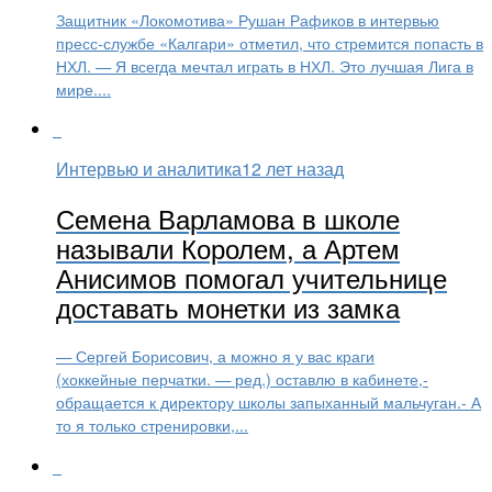
Защитник «Локомотива» Рушан Рафиков в интервью
пресс-службе «Калгари» отметил, что стремится попасть в
НХЛ. — Я всегда мечтал играть в НХЛ. Это лучшая Лига в
мире....
Интервью и аналитика
12 лет назад
Семена Варламова в школе
называли Королем, а Артем
Анисимов помогал учительнице
доставать монетки из замка
— Сергей Борисович, а можно я у вас краги
(хоккейные перчатки. — ред.) оставлю в кабинете,-
обращается к директору школы запыханный мальчуган.- А
то я только стренировки,...