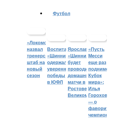
Футбол
«Локомотив»
назвал
Воспитанники
Ярославский
«Пусть
тренерский
«Шинника»
«Шинник»
Месси
штаб на
одержали
будет
еще раз
новый
уверенные
проводить
поднимет
сезон
победы
домашние
Кубок
в ЮФЛ
матчи в
мира»:
Ростове
Илья
Великом
Горохов
— о
фаворитах
чемпионата