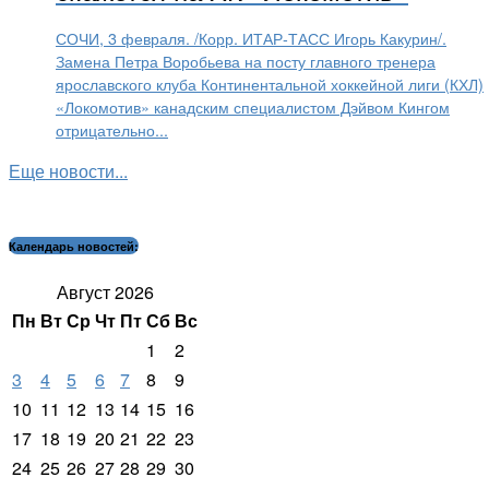
СОЧИ, 3 февраля. /Корр. ИТАР-ТАСС Игорь Какурин/.
Замена Петра Воробьева на посту главного тренера
ярославского клуба Континентальной хоккейной лиги (КХЛ)
«Локомотив» канадским специалистом Дэйвом Кингом
отрицательно...
Еще новости...
Календарь новостей:
Август 2026
Пн
Вт
Ср
Чт
Пт
Сб
Вс
1
2
3
4
5
6
7
8
9
10
11
12
13
14
15
16
17
18
19
20
21
22
23
24
25
26
27
28
29
30