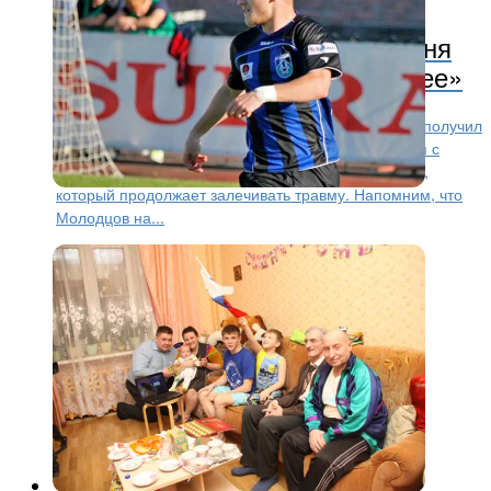
Артем Молодцов: «Травма меня
не сломит. Буду только сильнее»
Пока основной состав «Шинника» между сборами получил
несколько дней отдыха, портал sport76.ru связался с
защитником «черно-синих» Артемом Молодцовым,
который продолжает залечивать травму. Напомним, что
Молодцов на...