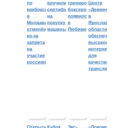
по
вручили
тренировок
Центр
кикбоксингу
сертификат
боксеров
«Демино»
в
на
появился
в
Молдавии
покупку
в
Ярославской
отменён
машины
Любиме
области
из-за
обеспечивают
запрета
высокоскорост
на
интернетом
участие
для
россиян
качественных
трансляций
Открытие
Кубок
Экс-
«Локомотив»