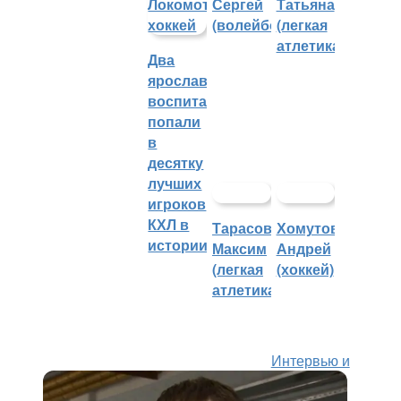
Сергей
Татьяна
(волейбол)
(легкая
атлетика)
Два
ярославских
воспитанника
попали
в
десятку
лучших
игроков
КХЛ в
Тарасов
Хомутов
истории
Максим
Андрей
(легкая
(хоккей)
атлетика)
Интервью и
аналитика
12 лет назад