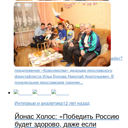
Интервью и аналитика
12 лет назад
Дедушка фристайлиста Ильи
Бурова: «Внук ничего себе не
сломал, это главное!»
— Хотите вместе посмотреть выступления наших ребят?
Нет проблем, — моментально отреагировал на
предложение «Комсомолки» дедушка ярославского
фристайлиста Ильи Бурова Николай Анатольевич. В
понедельник ярославским парням...
Интервью и аналитика
12 лет назад
Йонас Холос: «Победить Россию
будет здорово, даже если