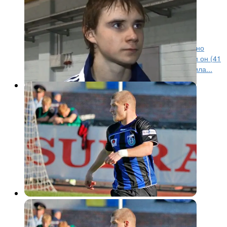
Максим Макаров: «Выиграли,
погрузили баулы и поехали»
Дела Максима Макарова в этом сезоне определенно
задались. В «Локо» нет игрока результативнее, чем он (41
очко в 54 матчах), а его команда только что победила...
Интервью и аналитика
12 лет назад