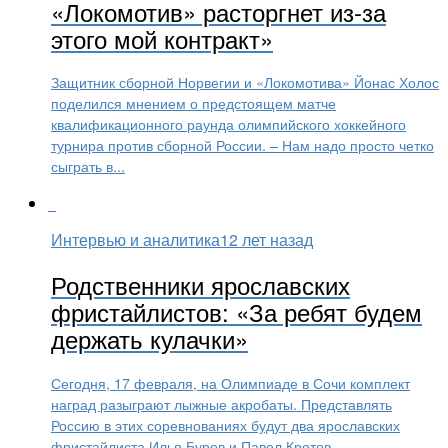
«Локомотив» расторгнет из-за
этого мой контракт»
Защитник сборной Норвегии и «Локомотива» Йонас Холос
поделился мнением о предстоящем матче
квалификационного раунда олимпийского хоккейного
турнира против сборной России. – Нам надо просто четко
сыграть в...
Интервью и аналитика
12 лет назад
Родственники ярославских
фристайлистов: «За ребят будем
держать кулачки»
Сегодня, 17 февраля, на Олимпиаде в Сочи комплект
наград разыграют лыжные акробаты. Представлять
Россию в этих соревнованиях будут два ярославских
фристайлиста Илья Буров и Павел Кротов....