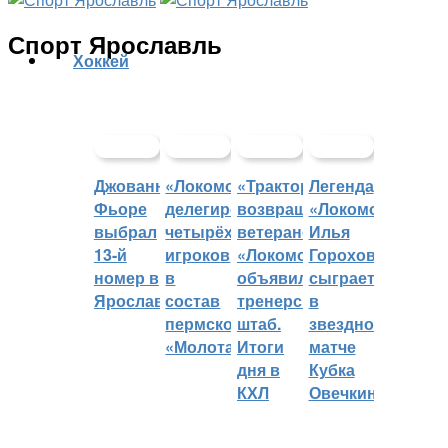
Спорт Ярославль
Хоккей
Джованни
«Локомотив»
«Трактор»
Легенда
Фьоре
делегировал
возвращает
«Локомотива»
выбрал
четырёх
ветеранов,
Илья
13-й
игроков
«Локомотив»
Горохов
номер в
в
объявил
сыграет
Ярославле
состав
тренерский
в
пермского
штаб.
звездном
«Молота»
Итоги
матче
дня в
Кубка
КХЛ
Овечкина