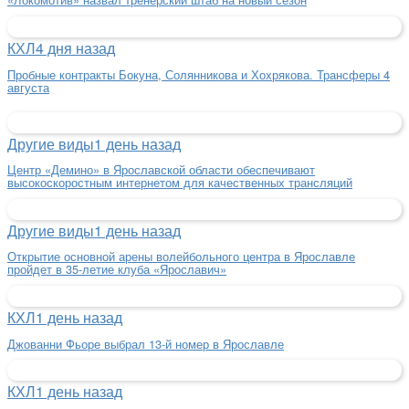
КХЛ
4 дня назад
Пробные контракты Бокуна, Солянникова и Хохрякова. Трансферы 4
августа
Другие виды
1 день назад
Центр «Демино» в Ярославской области обеспечивают
высокоскоростным интернетом для качественных трансляций
Другие виды
1 день назад
Открытие основной арены волейбольного центра в Ярославле
пройдет в 35-летие клуба «Ярославич»
КХЛ
1 день назад
Джованни Фьоре выбрал 13-й номер в Ярославле
КХЛ
1 день назад