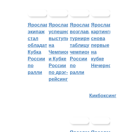
Ярославский
Ярославцы
Ярославцы
Ярославские
экипаж
успешно
возглавляют
картингисты
стал
выступили
турнирную
снова
обладателем
на
таблицу
первые
Кубка
Чемпионате
чемпионата
на
России
и Кубке
России
кубке
по
России
по
Нечерноземья
ралли
по дрэг-
ралли
рейсингу
Кикбоксинг