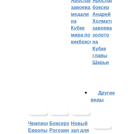
Ярославцы
Ярославский
завоевали
боксер
медали
Андрей
на
Холматов
Кубке
завоевал
мира по
золото
кикбоксингу
на
Кубке
главы
Шарьи
Другие
виды
Чемпионат
Боксеру
Новый
Европы
Рогозину
зал для