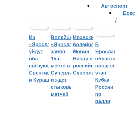
Автоспорт
Бокс
/
Из
Волейбольный
Иранский
«Ярославича»
«Ярославич»
волейболист
В
уйдут
занял
Мобин
Ярославской
оба
15-е
Насри покинет
области
связующих:
место в
российскую
прошел
Свентицкис
Суперлиге
Суперлигу
этап
и Кураш
и ждет
Кубка
стыковых
России
матчей
по
ралли