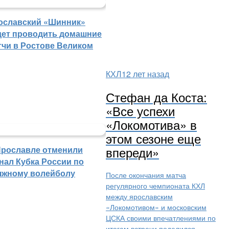
ославский «Шинник»
дет проводить домашние
тчи в Ростове Великом
КХЛ
12 лет назад
Стефан да Коста:
«Все успехи
«Локомотива» в
этом сезоне еще
впереди»
Ярославле отменили
нал Кубка России по
яжному волейболу
После окончания матча
регулярного чемпионата КХЛ
между ярославским
«Локомотивом» и московским
ЦСКА своими впечатлениями по
итогам встречи поделился