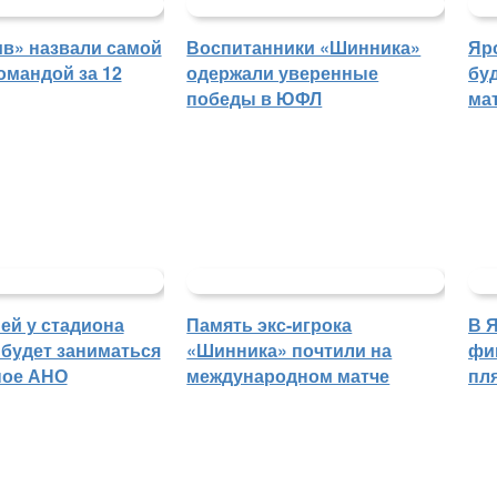
в» назвали самой
Воспитанники «Шинника»
Яр
омандой за 12
одержали уверенные
бу
победы в ЮФЛ
ма
ей у стадиона
Память экс-игрока
В 
будет заниматься
«Шинника» почтили на
фи
ное АНО
международном матче
пл