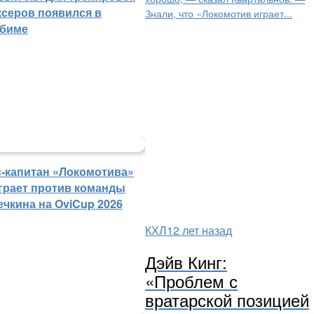
ксеров появился в
Знали, что «Локомотив играет...
биме
с-капитан «Локомотива»
грает против команды
ечкина на OviCup 2026
КХЛ
12 лет назад
Дэйв Кинг:
«Проблем с
вратарской позицией