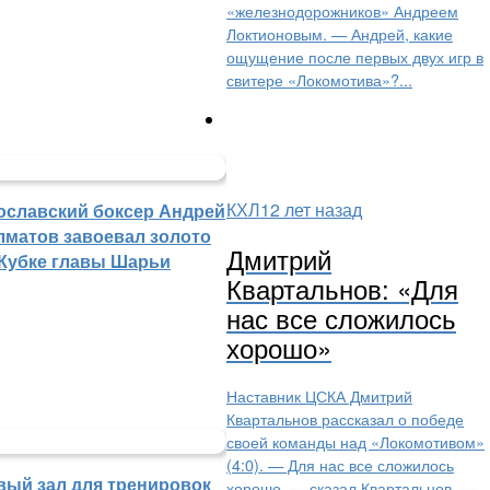
«железнодорожников» Андреем
Локтионовым. — Андрей, какие
ощущение после первых двух игр в
свитере «Локомотива»?...
КХЛ
12 лет назад
ославский боксер Андрей
лматов завоевал золото
Дмитрий
 Кубке главы Шарьи
Квартальнов: «Для
нас все сложилось
хорошо»
Наставник ЦСКА Дмитрий
Квартальнов рассказал о победе
своей команды над «Локомотивом»
(4:0). — Для нас все сложилось
вый зал для тренировок
хорошо, — сказал Квартальнов. —