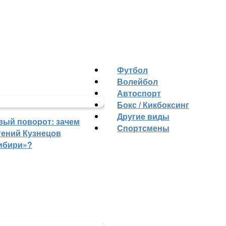
Футбол
Волейбол
Автоспорт
Бокс / Кикбоксинг
Другие виды
вый поворот: зачем
Cпортсмены
гений Кузнецов
ибири»?