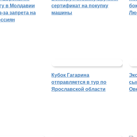
гу в Молдавии
сертификат на покупку
бо
-за запрета на
машины
Лю
оссиян
Кубок Гагарина
Эк
отправляется в тур по
сы
Ярославской области
Ов