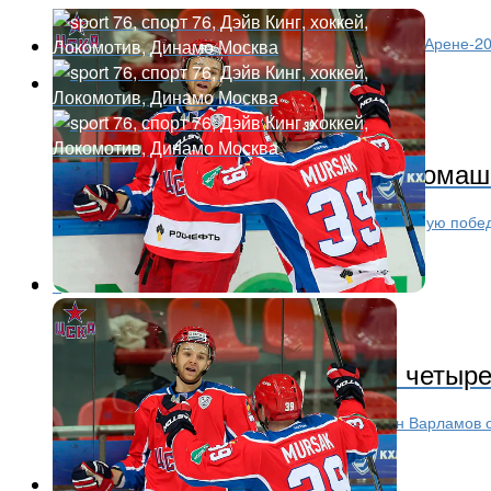
В матче, который прошел в субботу, 6 декабря, в «Арене-20
Молодежный хоккей
12 лет назад
«Локо- Юниор» разгромил в дома
Подопечные Андрея Капранова одержали уверенную победу
Полунин, Зубов, дважды Назаров и...
Хоккей
12 лет назад
Семен Варламов пропустил четыре
Экс-вратарь ярославского «Локомотива» Семен Варламов о
шайбу вратарь...