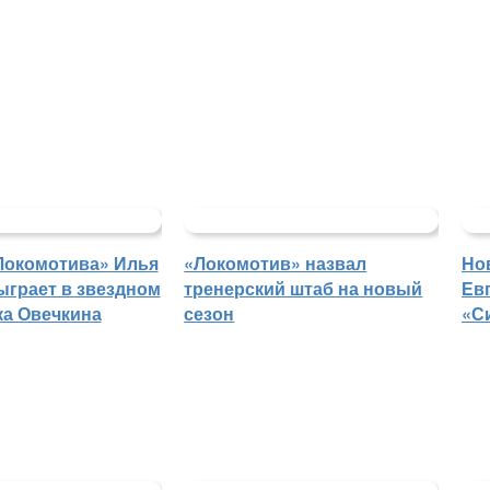
Локомотива» Илья
«Локомотив» назвал
Но
ыграет в звездном
тренерский штаб на новый
Ев
ка Овечкина
сезон
«С