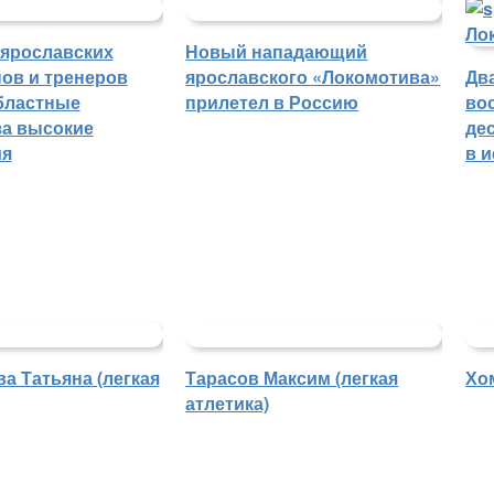
 ярославских
Новый нападающий
ов и тренеров
ярославского «Локомотива»
Дв
бластные
прилетел в Россию
во
а высокие
де
ия
в 
а Татьяна (легкая
Тарасов Максим (легкая
Хо
атлетика)