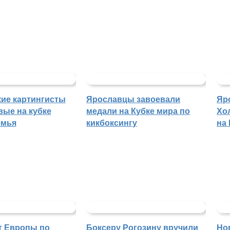
ие картингисты
Ярославцы завоевали
Яр
вые на кубке
медали на Кубке мира по
Хо
емья
кикбоксингу
на
т Европы по
Боксеру Рогозину вручили
Но