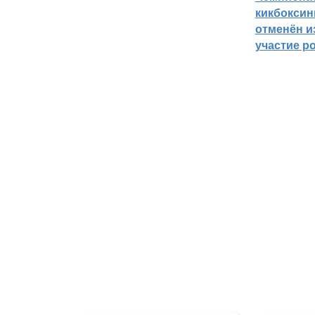
кикбоксин
отменён из
участие р