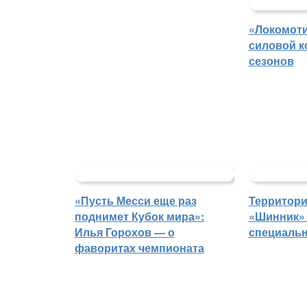
«Локомоти
силовой к
сезонов
«Пусть Месси еще раз
Территори
поднимет Кубок мира»:
«Шинник» 
Илья Горохов — о
специаль
фаворитах чемпионата