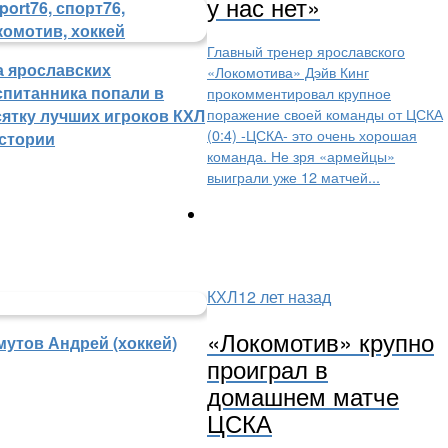
у нас нет»
Главный тренер ярославского
а ярославских
«Локомотива» Дэйв Кинг
спитанника попали в
прокомментировал крупное
поражение своей команды от ЦСКА
сятку лучших игроков КХЛ
(0:4) -ЦСКА- это очень хорошая
истории
команда. Не зря «армейцы»
выиграли уже 12 матчей...
КХЛ
12 лет назад
«Локомотив» крупно
мутов Андрей (хоккей)
проиграл в
домашнем матче
ЦСКА