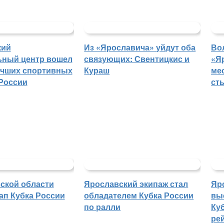
кий
Из «Ярославича» уйдут оба
Во
ьный центр вошел
связующих: Свентицкис и
«Я
учших спортивных
Кураш
ме
России
ст
ской области
Ярославский экипаж стал
Яр
ап Кубка России
обладателем Кубка России
вы
по ралли
Куб
ре