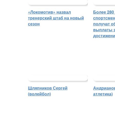
«Локомотив» назвал
Более 280
тренерский штаб на новый
спортсмен
сезон
получат о
выплаты з
достижен
Шляпников Сергей
Андрианов
(волейбол)
атлетика)