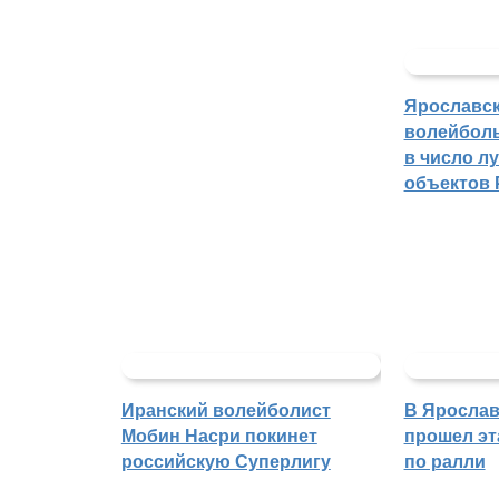
Ярославс
волейбол
в число л
объектов 
Иранский волейболист
В Ярослав
Мобин Насри покинет
прошел эт
российскую Суперлигу
по ралли