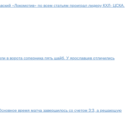
вский «Локомотив» по всем статьям проиграл лидеру КХЛ- ЦСКА.
 в ворота соперника пять шайб. У ярославцев отличились
 Основное время матча завершилось со счетом 3:3, а решающую