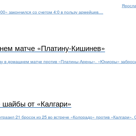
Яросла
00» закончился со счетом 4:0 в пользу армейцев....
шнем матче «Платину-Кишинев»
 в домашнем матче против «Платины-Арены». «Юниоры» забросили
 шайбы от «Калгари»
тразил 21 бросок из 25 во встрече «Колорадо» против «Калгари».