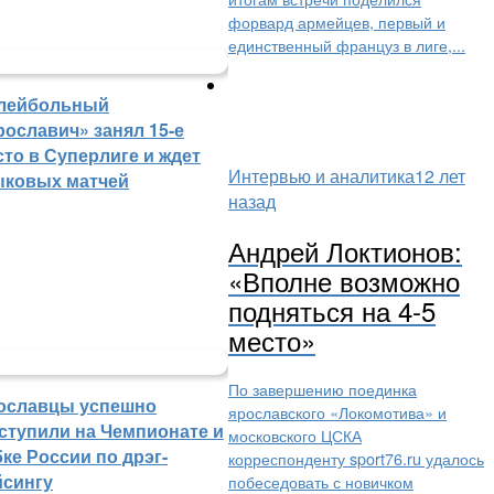
форвард армейцев, первый и
единственный француз в лиге,...
лейбольный
рославич» занял 15-е
сто в Суперлиге и ждет
Интервью и аналитика
12 лет
ыковых матчей
назад
Андрей Локтионов:
«Вполне возможно
подняться на 4-5
место»
По завершению поединка
ославцы успешно
ярославского «Локомотива» и
ступили на Чемпионате и
московского ЦСКА
ке России по дрэг-
корреспонденту sport76.ru удалось
йсингу
побеседовать с новичком