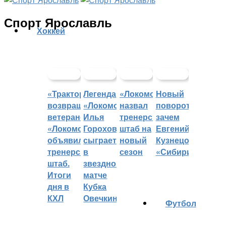
Спорт Ярославль
Хоккей
«Трактор»
Легенда
«Локомотив»
Новый
возвращает
«Локомотива»
назвал
поворот:
ветеранов,
Илья
тренерский
зачем
«Локомотив»
Горохов
штаб на
Евгений
объявил
сыграет
новый
Кузнецов
тренерский
в
сезон
«Сибири»?
штаб.
звездном
Итоги
матче
дня в
Кубка
КХЛ
Овечкина
Футбол