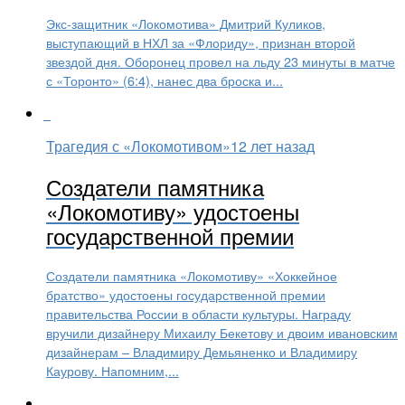
Экс-защитник «Локомотива» Дмитрий Куликов,
выступающий в НХЛ за «Флориду», признан второй
звездой дня. Оборонец провел на льду 23 минуты в матче
с «Торонто» (6:4), нанес два броска и...
Трагедия с «Локомотивом»
12 лет назад
Создатели памятника
«Локомотиву» удостоены
государственной премии
Создатели памятника «Локомотиву» «Хоккейное
братство» удостоены государственной премии
правительства России в области культуры. Награду
вручили дизайнеру Михаилу Бекетову и двоим ивановским
дизайнерам – Владимиру Демьяненко и Владимиру
Каурову. Напомним,...