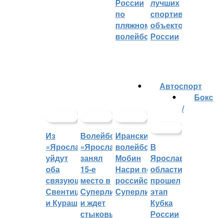
России
лучших
по
спортивных
пляжному
объектов
волейболу
России
Автоспорт
Бокс
/
Из
Волейбольный
Иранский
«Ярославича»
«Ярославич»
волейболист
В
уйдут
занял
Мобин
Ярославской
оба
15-е
Насри покинет
области
связующих:
место в
российскую
прошел
Свентицкис
Суперлиге
Суперлигу
этап
и Кураш
и ждет
Кубка
стыковых
России