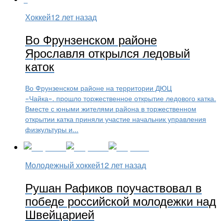
Хоккей
12 лет назад
Во Фрунзенском районе
Ярославля открылся ледовый
каток
Во Фрунзенском районе на территории ДЮЦ
«Чайка». прошло торжественное открытие ледового катка.
Вместе с юными жителями района в торжественном
открытии катка приняли участие начальник управления
физкультуры и...
Молодежный хоккей
12 лет назад
Рушан Рафиков поучаствовал в
победе российской молодежки над
Швейцарией