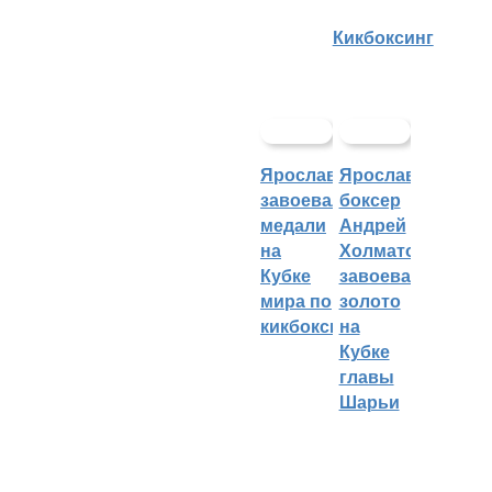
Кикбоксинг
Ярославцы
Ярославский
завоевали
боксер
медали
Андрей
на
Холматов
Кубке
завоевал
мира по
золото
кикбоксингу
на
Кубке
главы
Шарьи