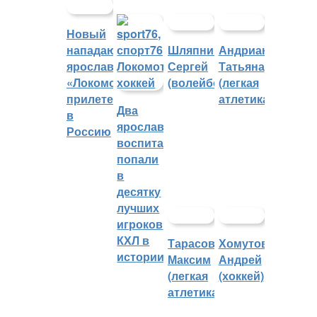
Новый
нападающий
Шляпников
Андрианова
ярославского
Сергей
Татьяна
«Локомотива»
(волейбол)
(легкая
прилетел
атлетика)
Два
в
ярославских
Россию
воспитанника
попали
в
десятку
лучших
игроков
КХЛ в
Тарасов
Хомутов
истории
Максим
Андрей
(легкая
(хоккей)
атлетика)