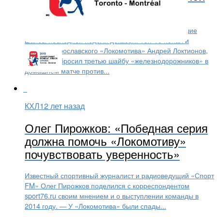
недели декабря в КХЛ
Континентальная хоккейная лига определила лучшие
шайбы последней недели декабря. Топ-10 попал и
форвард ярославского «Локомотива» Андрей Локтионов,
который забросил третью шайбу «железнодорожников» в
домашнем матче против...
КХЛ
12 лет назад
Олег Пирожков: «Победная серия
должна помочь «Локомотиву»
почувствовать уверенность»
Известный спортивный журналист и радиоведущий «Спорт
FM» Олег Пирожков поделился с корреспондентом
sport76.ru своим мнением и о выступлении команды в
2014 году. — У «Локомотива» были спады...