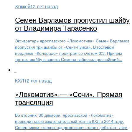
Хоккей
12 лет назад
Семен Варламов пропустил шайбу
от Владимира Тарасенко
Экс-вратарь ярославского «Локомотива» Семен Варламов
пропустил три шайбы от «Сент-Луиса». В гостевом
поединке «Колорадо» проиграл со счетом 0:3. Причем
третью шайбу в ворота Семена забросил российский...
КХЛ
12 лет назад
«Локомотив» — «Сочи». Прямая
трансляция
Во вторник, 30 декабря, ярославской «Локомотив»
проводит свою заключительный матч в КХЛ в 2014 году.
Соперником «железнодорожников» станет дебютант лиги