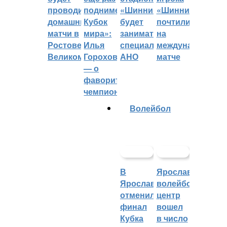
проводить
поднимет
«Шинник»
«Шинника»
домашние
Кубок
будет
почтили
матчи в
мира»:
заниматься
на
Ростове
Илья
специальное
международном
Великом
Горохов
АНО
матче
— о
фаворитах
чемпионата
Волейбол
В
Ярославский
Ярославле
волейбольный
отменили
центр
финал
вошел
Кубка
в число