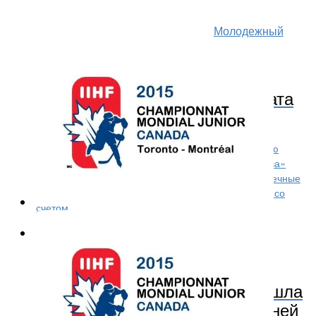
Молодежный
хоккей
12 лет назад
Молодежная сборная России
вышла в полуфинал чемпионата
Мира
Молодежная сборная России по хоккею, за которую
выступают воспитанники ярославского «Локомотива»
вышла в полуфинал чемпионата Мира. В ¼ подопечные
Валерия Брагина оказались сильнее американцев со
счетом...
КХЛ
12 лет назад
Шайба Андрея Локтионова вошла
в топ-10 лучших голов последней