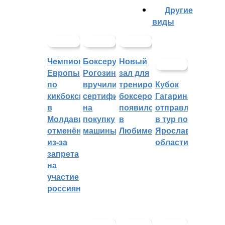
Другие
виды
Чемпионат
Боксеру
Новый
Европы
Рогозину
зал для
по
вручили
тренировок
Кубок
кикбоксингу
сертификат
боксеров
Гагарина
в
на
появился
отправляется
Молдавии
покупку
в
в тур по
отменён
машины
Любиме
Ярославской
из-за
области
запрета
на
участие
россиян