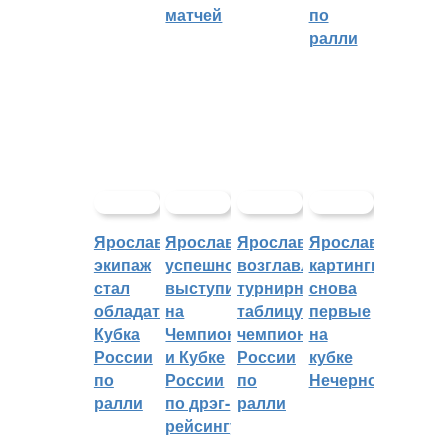
матчей
по
ралли
Ярославский
Ярославцы
Ярославцы
Ярославские
экипаж
успешно
возглавляют
картингисты
стал
выступили
турнирную
снова
обладателем
на
таблицу
первые
Кубка
Чемпионате
чемпионата
на
России
и Кубке
России
кубке
по
России
по
Нечерноземья
ралли
по дрэг-
ралли
рейсингу