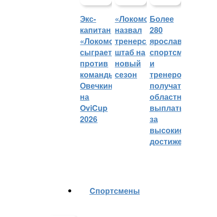
Экс-
«Локомотив»
Более
капитан
назвал
280
«Локомотива»
тренерский
ярославских
сыграет
штаб на
спортсменов
против
новый
и
команды
сезон
тренеров
Овечкина
получат
на
областные
OviCup
выплаты
2026
за
высокие
достижения
Cпортсмены