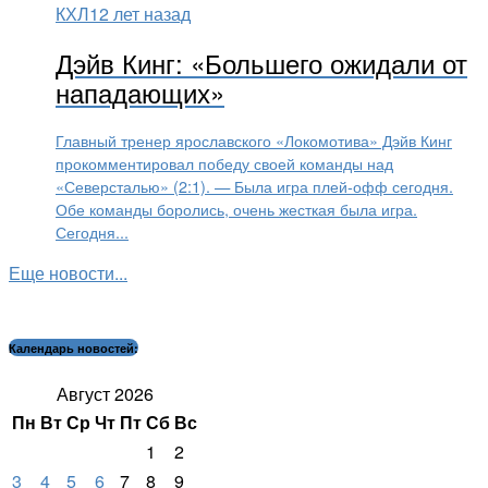
КХЛ
12 лет назад
Дэйв Кинг: «Большего ожидали от
нападающих»
Главный тренер ярославского «Локомотива» Дэйв Кинг
прокомментировал победу своей команды над
«Северсталью» (2:1). — Была игра плей-офф сегодня.
Обе команды боролись, очень жесткая была игра.
Сегодня...
Еще новости...
Календарь новостей:
Август 2026
Пн
Вт
Ср
Чт
Пт
Сб
Вс
1
2
3
4
5
6
7
8
9