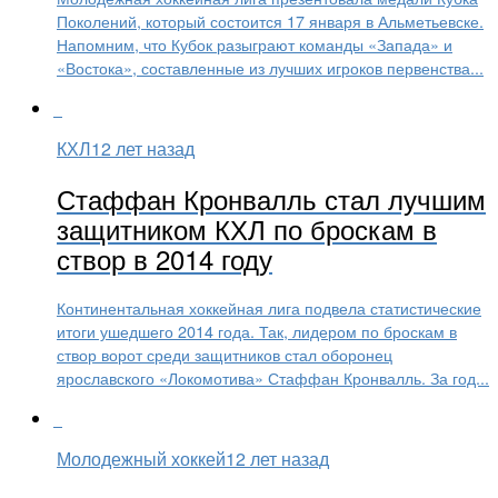
Поколений, который состоится 17 января в Альметьевске.
Напомним, что Кубок разыграют команды «Запада» и
«Востока», составленные из лучших игроков первенства...
КХЛ
12 лет назад
Стаффан Кронвалль стал лучшим
защитником КХЛ по броскам в
створ в 2014 году
Континентальная хоккейная лига подвела статистические
итоги ушедшего 2014 года. Так, лидером по броскам в
створ ворот среди защитников стал оборонец
ярославского «Локомотива» Стаффан Кронвалль. За год...
Молодежный хоккей
12 лет назад