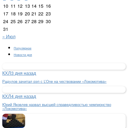
10
11
12
13
14
15
16
17
18
19
20
21
22
23
24
25
26
27
28
29
30
31
« Июл
Популярное
Новости дня
КХЛ
3 дня назад
Радулов зачитал рэп с L’One на чествовании «Локомотива»
КХЛ
4 дня назад
Юрий Яковлев назвал высшей справедливостью чемпионство
«Локомотива»