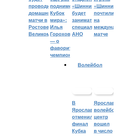
проводить
поднимет
«Шинник»
«Шинника»
домашние
Кубок
будет
почтили
матчи в
мира»:
заниматься
на
Ростове
Илья
специальное
международном
Великом
Горохов
АНО
матче
— о
фаворитах
чемпионата
Волейбол
В
Ярославский
Ярославле
волейбольный
отменили
центр
финал
вошел
Кубка
в число