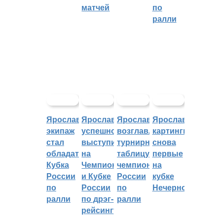
матчей
по
ралли
Ярославский
Ярославцы
Ярославцы
Ярославские
экипаж
успешно
возглавляют
картингисты
стал
выступили
турнирную
снова
обладателем
на
таблицу
первые
Кубка
Чемпионате
чемпионата
на
России
и Кубке
России
кубке
по
России
по
Нечерноземья
ралли
по дрэг-
ралли
рейсингу