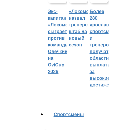
Экс-
«Локомотив»
Более
капитан
назвал
280
«Локомотива»
тренерский
ярославских
сыграет
штаб на
спортсменов
против
новый
и
команды
сезон
тренеров
Овечкина
получат
на
областные
OviCup
выплаты
2026
за
высокие
достижения
Cпортсмены