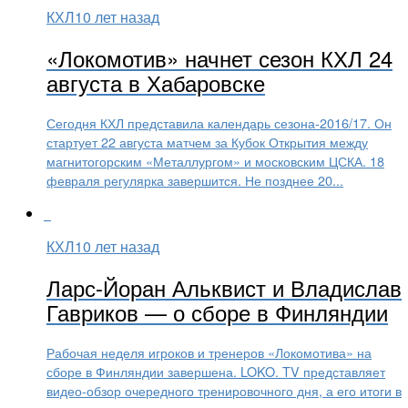
КХЛ
10 лет назад
«Локомотив» начнет сезон КХЛ 24
августа в Хабаровске
Сегодня КХЛ представила календарь сезона-2016/17. Он
стартует 22 августа матчем за Кубок Открытия между
магнитогорским «Металлургом» и московским ЦСКА. 18
февраля регулярка завершится. Не позднее 20...
КХЛ
10 лет назад
Ларс-Йоран Альквист и Владислав
Гавриков — о сборе в Финляндии
Рабочая неделя игроков и тренеров «Локомотива» на
сборе в Финляндии завершена. LOKO. TV представляет
видео-обзор очередного тренировочного дня, а его итоги в