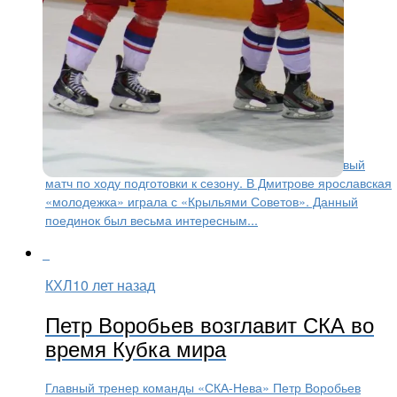
Молодежный хоккей
10 лет назад
Ярославский «Локо-Юниор»
обыграл «Крылья Советов»
Во вторник, 19 июля, «Локо-Юниор» проводил первый
матч по ходу подготовки к сезону. В Дмитрове ярославская
«молодежка» играла с «Крыльями Советов». Данный
поединок был весьма интересным...
КХЛ
10 лет назад
Петр Воробьев возглавит СКА во
время Кубка мира
Главный тренер команды «СКА-Нева» Петр Воробьев