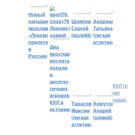
Новый
нападающий
Шляпников
Андрианова
ярославского
Сергей
Татьяна
«Локомотива»
(волейбол)
(легкая
прилетел
атлетика)
Два
в
ярославских
Россию
воспитанника
попали
в
десятку
КХЛ
10
лучших
лет
игроков
назад
КХЛ в
Тарасов
Хомутов
истории
Максим
Андрей
(легкая
(хоккей)
атлетика)