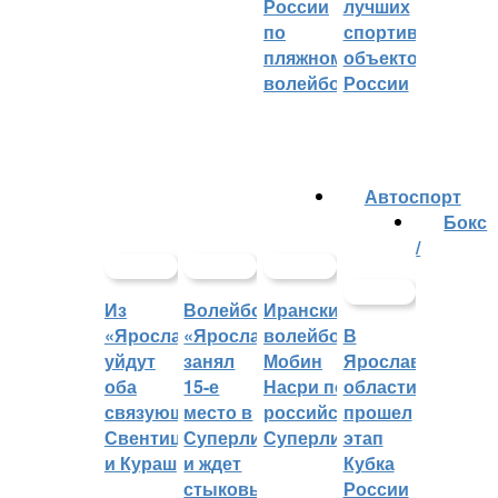
России
лучших
по
спортивных
пляжному
объектов
волейболу
России
Автоспорт
Бокс
/
Из
Волейбольный
Иранский
«Ярославича»
«Ярославич»
волейболист
В
уйдут
занял
Мобин
Ярославской
оба
15-е
Насри покинет
области
связующих:
место в
российскую
прошел
Свентицкис
Суперлиге
Суперлигу
этап
и Кураш
и ждет
Кубка
стыковых
России