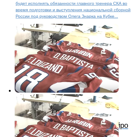
будет исполнять обязанности главного тренера СКА во
время подготовки и выступления национальной сборной
России под руководством Олега Знарка на Кубке...
Хоккей
10 лет назад
«Локомотив» из Рио-де-Жанейро
получил форму от российских