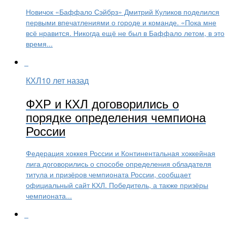
Новичок «Баффало Сэйбрз» Дмитрий Куликов поделился
первыми впечатлениями о городе и команде. «Пока мне
всё нравится. Никогда ещё не был в Баффало летом, в это
время...
КХЛ
10 лет назад
ФХР и КХЛ договорились о
порядке определения чемпиона
России
Федерация хоккея России и Континентальная хоккейная
лига договорились о способе определения обладателя
титула и призёров чемпионата России, сообщает
официальный сайт КХЛ. Победитель, а также призёры
чемпионата...