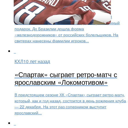
болельщиков
Бразильский хоккейный клуб «Локомотив», который
назвали в честь ярославской команды, получил ценный
подарок. До Бразилии дошла форма
«железнодорожников» от российских болельщиков. На
свитерах нанесены фамилии игроков...
КХЛ
10 лет назад
«Спартак» сыграет ретро-матч с
ярославским «Локомотивом»
В предстоящем сезоне ХК «Спартак» сыграет ретро-матч,
который, как и год назад, состоится в день рождения клуба
— 22 декабря. На этот раз соперником выступит
ярославский...