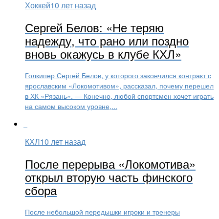
Хоккей
10 лет назад
Сергей Белов: «Не теряю
надежду, что рано или поздно
вновь окажусь в клубе КХЛ»
Голкипер Сергей Белов, у которого закончился контракт с
ярославским «Локомотивом», рассказал, почему перешел
в ХК «Рязань». — Конечно, любой спортсмен хочет играть
на самом высоком уровне,...
КХЛ
10 лет назад
После перерыва «Локомотива»
открыл вторую часть финского
сбора
После небольшой передышки игроки и тренеры