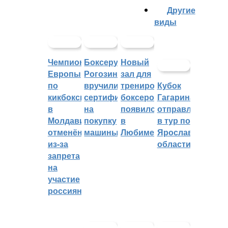
Другие
виды
Чемпионат
Боксеру
Новый
Европы
Рогозину
зал для
по
вручили
тренировок
Кубок
кикбоксингу
сертификат
боксеров
Гагарина
в
на
появился
отправляется
Молдавии
покупку
в
в тур по
отменён
машины
Любиме
Ярославской
из-за
области
запрета
на
участие
россиян