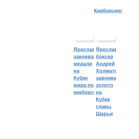
Кикбоксинг
Ярославцы
Ярославский
завоевали
боксер
медали
Андрей
на
Холматов
Кубке
завоевал
мира по
золото
кикбоксингу
на
Кубке
главы
Шарьи