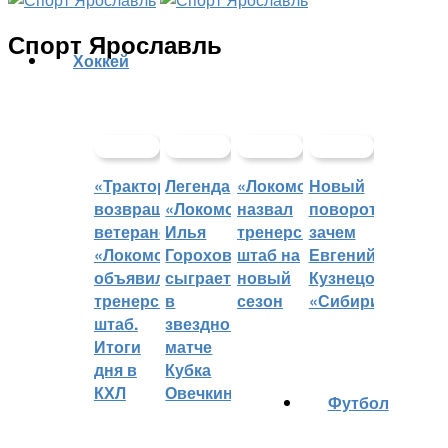
Спорт Ярославль
Хоккей
«Трактор»
Легенда
«Локомотив»
Новый
возвращает
«Локомотива»
назвал
поворот:
ветеранов,
Илья
тренерский
зачем
«Локомотив»
Горохов
штаб на
Евгений
объявил
сыграет
новый
Кузнецов
тренерский
в
сезон
«Сибири»?
штаб.
звездном
Итоги
матче
дня в
Кубка
КХЛ
Овечкина
Футбол