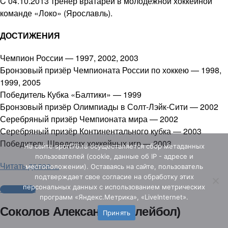
C 04.10.2013 тренер вратарей в молодежной хоккейной
команде «Локо» (Ярославль).
ДОСТИЖЕНИЯ
Чемпион России — 1997, 2002, 2003
Бронзовый призёр Чемпионата России по хоккею — 1998,
1999, 2005
Победитель Кубка «Балтики» — 1999
Бронзовый призёр Олимпиады в Солт-Лэйк-Сити — 2002
Серебряный призёр Чемпионата мира — 2002
Серебряный призёр Континентального кубка — 2003
Победитель Шведских хоккейных игр — 2003
На сайте sport76.ru осуществляется сбор метаданных
пользователей (cookie, данные об IP - адресе и
Читать далее ...
местоположении). Оставаясь на сайте, пользователь
подтверждает свое согласие на обработку этих
персональных данных c использованием метрических
Cпортсмены
программ «Яндекс.Метрика», «LiveInternet».
Соколов Александр (волейбол)
Принять