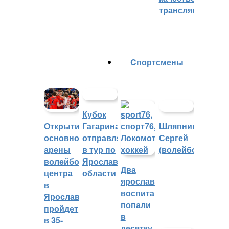
трансляций
Cпортсмены
Кубок
Гагарина
Шляпников
Открытие
отправляется
Сергей
основной
в тур по
(волейбол)
арены
Ярославской
волейбольного
Два
области
центра
ярославских
в
воспитанника
Ярославле
попали
пройдет
в
в 35-
десятку