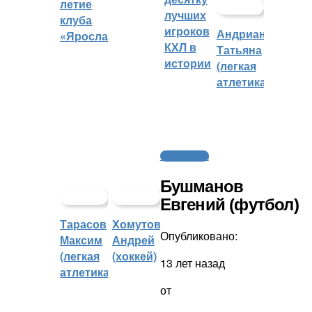
летие
лучших
клуба
игроков
Андрианова
«Ярославич»
КХЛ в
Татьяна
истории
(легкая
атлетика)
Cпортсмены
Бушманов
Евгений (футбол)
Тарасов
Хомутов
Опубликовано:
Максим
Андрей
(легкая
(хоккей)
13 лет назад
атлетика)
от