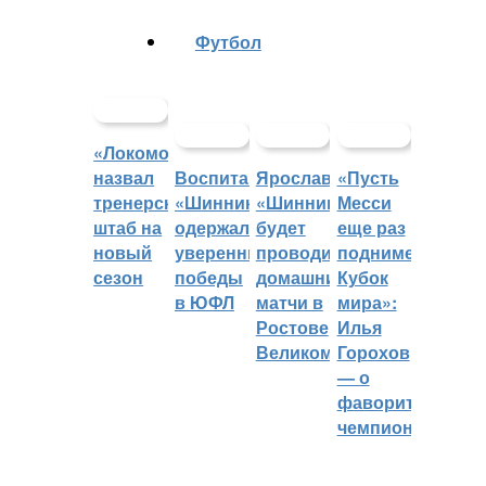
Футбол
«Локомотив»
назвал
Воспитанники
Ярославский
«Пусть
тренерский
«Шинника»
«Шинник»
Месси
штаб на
одержали
будет
еще раз
новый
уверенные
проводить
поднимет
сезон
победы
домашние
Кубок
в ЮФЛ
матчи в
мира»:
Ростове
Илья
Великом
Горохов
— о
фаворитах
чемпионата