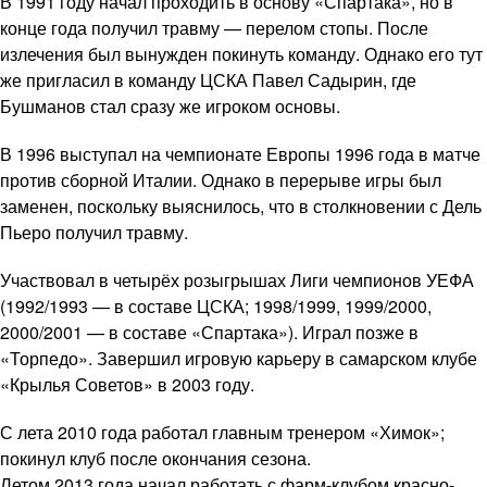
В 1991 году начал проходить в основу «Спартака», но в
конце года получил травму — перелом стопы. После
излечения был вынужден покинуть команду. Однако его тут
же пригласил в команду ЦСКА Павел Садырин, где
Бушманов стал сразу же игроком основы.
В 1996 выступал на чемпионате Европы 1996 года в матче
против сборной Италии. Однако в перерыве игры был
заменен, поскольку выяснилось, что в столкновении с Дель
Пьеро получил травму.
Участвовал в четырёх розыгрышах Лиги чемпионов УЕФА
(1992/1993 — в составе ЦСКА; 1998/1999, 1999/2000,
2000/2001 — в составе «Спартака»). Играл позже в
«Торпедо». Завершил игровую карьеру в самарском клубе
«Крылья Советов» в 2003 году.
С лета 2010 года работал главным тренером «Химок»;
покинул клуб после окончания сезона.
Летом 2013 года начал работать с фарм-клубом красно-