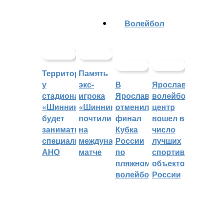
Волейбол
Территорией
Память
у
экс-
В
Ярославский
стадиона
игрока
Ярославле
волейбольный
«Шинник»
«Шинника»
отменили
центр
будет
почтили
финал
вошел в
заниматься
на
Кубка
число
специальное
международном
России
лучших
АНО
матче
по
спортивных
пляжному
объектов
волейболу
России