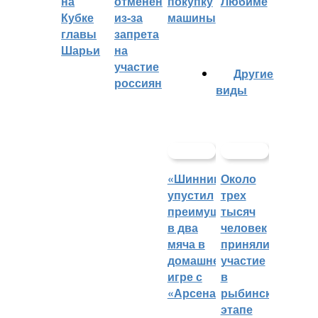
на
отменён
Любиме
покупку
Кубке
из-за
машины
главы
запрета
Шарьи
на
участие
Другие
россиян
виды
«Шинник»
Около
упустил
трех
преимущество
тысяч
в два
человек
мяча в
приняли
домашней
участие
игре с
в
«Арсеналом»
рыбинском
этапе