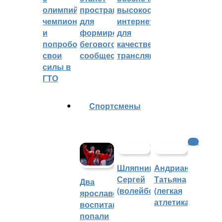
олимпийским
пространством
высокоскоростным
чемпионом
для
интернетом
и
формирования
для
попробовали
бегового
качественных
свои
сообщества
трансляций
силы в
ГТО
Cпортсмены
КХЛ
Шляпников
Андрианова
Сергей
Татьяна
Два
(волейбол)
(легкая
ярославских
атлетика)
воспитанника
попали