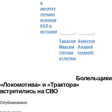
в
десятку
лучших
игроков
КХЛ в
истории
Тарасов
Хомутов
Максим
Андрей
(легкая
(хоккей)
атлетика)
Болельщики
«Локомотива» и «Трактора»
встретились на СВО
Опубликовано: