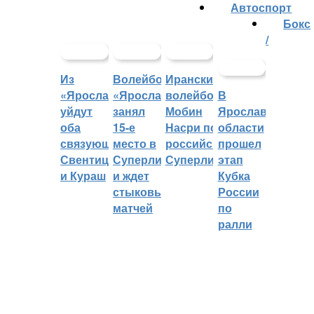
Автоспорт
Бокс
/
Из
Волейбольный
Иранский
«Ярославича»
«Ярославич»
волейболист
В
уйдут
занял
Мобин
Ярославской
оба
15-е
Насри покинет
области
связующих:
место в
российскую
прошел
Свентицкис
Суперлиге
Суперлигу
этап
и Кураш
и ждет
Кубка
стыковых
России
матчей
по
ралли