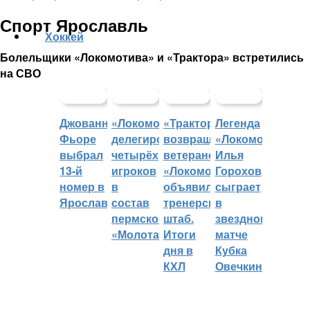
Спорт Ярославль
Хоккей
Болельщики «Локомотива» и «Трактора» встретились
на СВО
Джованни
«Локомотив»
«Трактор»
Легенда
Фьоре
делегировал
возвращает
«Локомотива»
выбрал
четырёх
ветеранов,
Илья
13-й
игроков
«Локомотив»
Горохов
номер в
в
объявил
сыграет
Ярославле
состав
тренерский
в
пермского
штаб.
звездном
«Молота»
Итоги
матче
дня в
Кубка
КХЛ
Овечкина