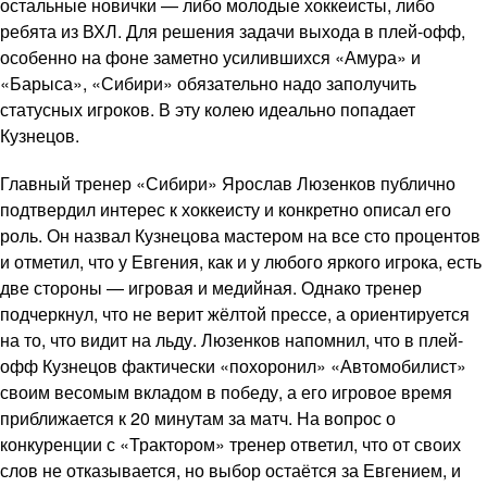
остальные новички — либо молодые хоккеисты, либо
ребята из ВХЛ. Для решения задачи выхода в плей-офф,
особенно на фоне заметно усилившихся «Амура» и
«Барыса», «Сибири» обязательно надо заполучить
статусных игроков. В эту колею идеально попадает
Кузнецов.
Главный тренер «Сибири» Ярослав Люзенков публично
подтвердил интерес к хоккеисту и конкретно описал его
роль. Он назвал Кузнецова мастером на все сто процентов
и отметил, что у Евгения, как и у любого яркого игрока, есть
две стороны — игровая и медийная. Однако тренер
подчеркнул, что не верит жёлтой прессе, а ориентируется
на то, что видит на льду. Люзенков напомнил, что в плей-
офф Кузнецов фактически «похоронил» «Автомобилист»
своим весомым вкладом в победу, а его игровое время
приближается к 20 минутам за матч. На вопрос о
конкуренции с «Трактором» тренер ответил, что от своих
слов не отказывается, но выбор остаётся за Евгением, и