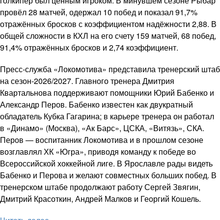
голкипер был ценным игроком. В минувшем сезоне Рыбар
провёл 28 матчей, одержал 10 побед и показал 91,7%
отражённых бросков с коэффициентом надёжности 2,88. В
общей сложности в КХЛ на его счету 159 матчей, 68 побед,
91,4% отражённых бросков и 2,74 коэффициент.
Пресс-служба «Локомотива» представила тренерский штаб
на сезон-2026/2027. Главного тренера Дмитрия
Квартальнова поддерживают помощники Юрий Бабенко и
Александр Перов. Бабенко известен как двукратный
обладатель Кубка Гагарина; в карьере тренера он работал
в «Динамо» (Москва), «Ак Барс», ЦСКА, «Витязь», СКА.
Перов — воспитанник Локомотива и в прошлом сезоне
возглавлял ХК «Югра», приводя команду к победе во
Всероссийской хоккейной лиге. В Ярославле рады видеть
Бабенко и Перова и желают совместных больших побед. В
тренерском штабе продолжают работу Сергей Звягин,
Дмитрий Красоткин, Андрей Малков и Георгий Кошель.