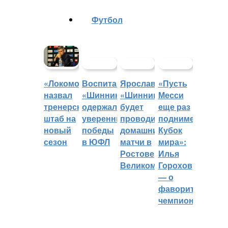
Футбол
Воспитанники
Ярославский
«Пусть
«Локомотив»
«Шинника»
«Шинник»
Месси
назвал
одержали
будет
еще раз
тренерский
уверенные
проводить
поднимет
штаб на
победы
домашние
Кубок
новый
в ЮФЛ
матчи в
мира»:
сезон
Ростове
Илья
Великом
Горохов
— о
фаворитах
чемпионата