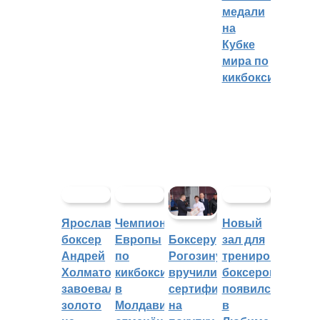
медали
на
Кубке
мира по
кикбоксингу
Ярославский
Чемпионат
Новый
боксер
Европы
зал для
Боксеру
Андрей
по
тренировок
Рогозину
Холматов
кикбоксингу
боксеров
вручили
завоевал
в
появился
сертификат
золото
Молдавии
в
на