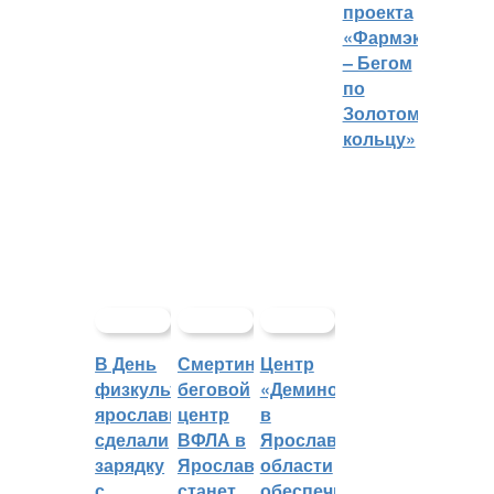
проекта
«Фармэко
– Бегом
по
Золотому
кольцу»
В День
Смертин:
Центр
физкультурника
беговой
«Демино»
ярославцы
центр
в
сделали
ВФЛА в
Ярославской
зарядку
Ярославле
области
с
станет
обеспечивают