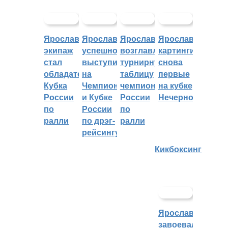
Ярославский
Ярославцы
Ярославцы
Ярославские
экипаж
успешно
возглавляют
картингисты
стал
выступили
турнирную
снова
обладателем
на
таблицу
первые
Кубка
Чемпионате
чемпионата
на кубке
России
и Кубке
России
Нечерноземья
по
России
по
ралли
по дрэг-
ралли
рейсингу
Кикбоксинг
Ярославцы
завоевали