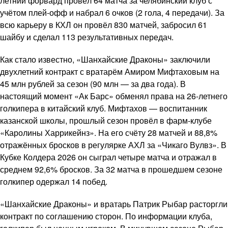
летний форвард провёл 64 матча за челябинский клуб с
учётом плей-офф и набрал 6 очков (2 гола, 4 передачи). За
всю карьеру в КХЛ он провёл 830 матчей, забросил 61
шайбу и сделал 113 результативных передач.
Как стало известно, «Шанхайские Драконы» заключили
двухлетний контракт с вратарём Амиром Мифтаховым на
45 млн рублей за сезон (90 млн — за два года). В
настоящий момент «Ак Барс» обменял права на 26-летнего
голкипера в китайский клуб. Мифтахов — воспитанник
казанской школы, прошлый сезон провёл в фарм-клубе
«Каролины Харрикейнз». На его счёту 28 матчей и 88,8%
отражённых бросков в регулярке АХЛ за «Чикаго Вулвз». В
Кубке Колдера 2026 он сыграл четыре матча и отражал в
среднем 92,6% бросков. За 32 матча в прошедшем сезоне
голкипер одержал 14 побед.
«Шанхайские Драконы» и вратарь Патрик Рыбар расторгли
контракт по соглашению сторон. По информации клуба,