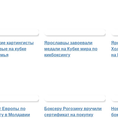
ие картингисты
Ярославцы завоевали
Яр
вые на кубке
медали на Кубке мира по
Хо
емья
кикбоксингу
на
т Европы по
Боксеру Рогозину вручили
Но
гу в Молдавии
сертификат на покупку
бо