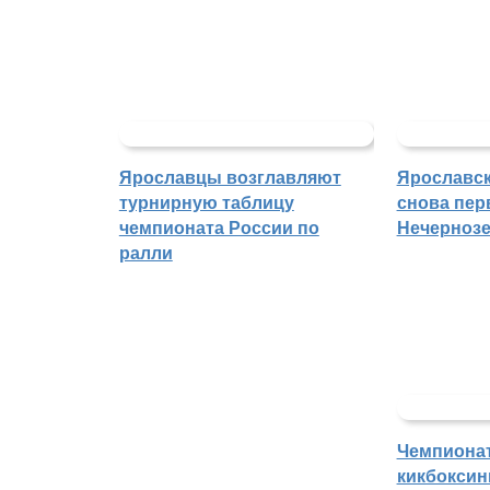
Ярославцы возглавляют
Ярославск
турнирную таблицу
снова пер
чемпионата России по
Нечерноз
ралли
Чемпиона
кикбоксин