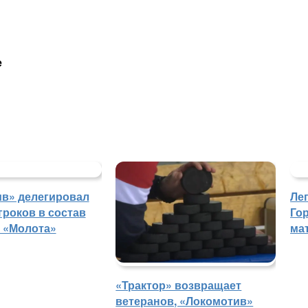
е
в» делегировал
Ле
гроков в состав
Го
 «Молота»
ма
«Трактор» возвращает
ветеранов, «Локомотив»