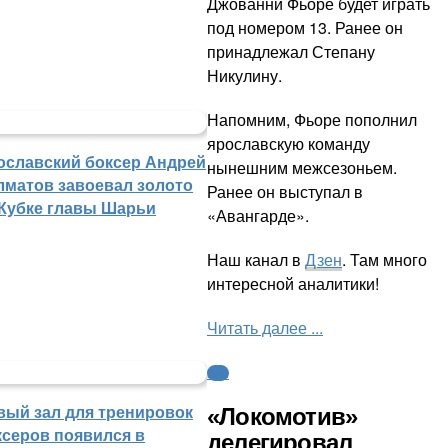
Джованни Фьоре будет играть
под номером 13. Ранее он
принадлежал Степану
Никулину.
Напомним, Фьоре пополнил
ярославскую команду
ославский боксер Андрей
нынешним межсезоньем.
лматов завоевал золото
Ранее он выступал в
 Кубке главы Шарьи
«Авангарде».
Наш канал в
Дзен
. Там много
интересной аналитики!
Читать далее ...
КХЛ
вый зал для тренировок
«Локомотив»
ксеров появился в
делегировал