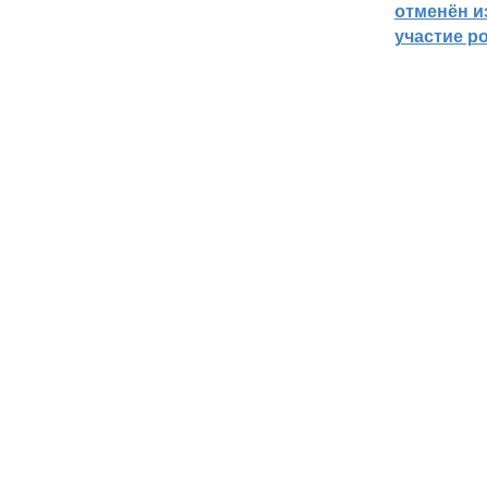
отменён из
участие р