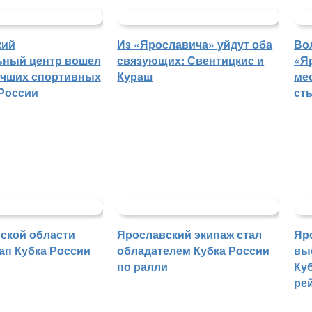
кий
Из «Ярославича» уйдут оба
Во
ьный центр вошел
связующих: Свентицкис и
«Я
учших спортивных
Кураш
ме
России
ст
ской области
Ярославский экипаж стал
Яр
ап Кубка России
обладателем Кубка России
вы
по ралли
Куб
ре