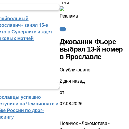
Теги:
Реклама
лейбольный
рославич» занял 15-е
КХЛ
сто в Суперлиге и ждет
ыковых матчей
Джованни Фьоре
выбрал 13-й номер
в Ярославле
Опубликовано:
2 дня назад
от
ославцы успешно
07.08.2026
ступили на Чемпионате и
ке России по дрэг-
йсингу
Новичок «Локомотива»