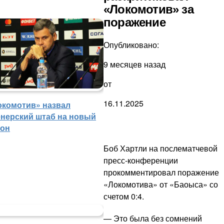
«Локомотив» за
поражение
Опубликовано:
9 месяцев назад
от
16.11.2025
окомотив» назвал
енерский штаб на новый
зон
Боб Хартли на послематчевой
пресс-конференции
прокомментировал поражение
«Локомотива» от «Баоыса» со
счетом 0:4.
— Это была без сомнений