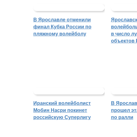
В Ярославле отменили
Ярославс
финал Кубка России по
волейбол
пляжному волейболу
в число л
объектов 
Иранский волейболист
В Ярослав
Мобин Насри покинет
прошел эт
российскую Суперлигу
по ралли