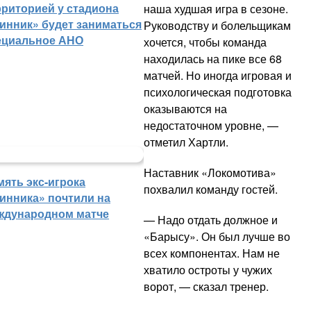
рриторией у стадиона
наша худшая игра в сезоне.
инник» будет заниматься
Руководству и болельщикам
ециальное АНО
хочется, чтобы команда
находилась на пике все 68
матчей. Но иногда игровая и
психологическая подготовка
оказываются на
недостаточном уровне, —
отметил Хартли.
Наставник «Локомотива»
мять экс-игрока
похвалил команду гостей.
инника» почтили на
ждународном матче
— Надо отдать должное и
«Барысу». Он был лучше во
всех компонентах. Нам не
хватило остроты у чужих
ворот, — сказал тренер.