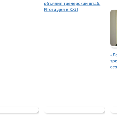
объявил тренерский штаб.
Итоги дня в КХЛ
«Л
тр
се