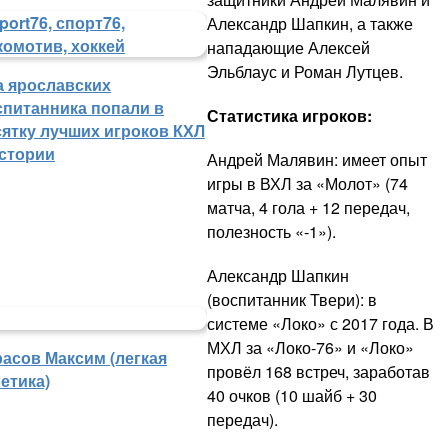
Александр Шапкин, а также
нападающие Алексей
Эльблаус и Роман Лутцев.
а ярославских
спитанника попали в
Статистика игроков:
сятку лучших игроков КХЛ
истории
Андрей Малявин: имеет опыт
игры в ВХЛ за «Молот» (74
матча, 4 гола + 12 передач,
полезность «-1»).
Александр Шапкин
(воспитанник Твери): в
системе «Локо» с 2017 года. В
МХЛ за «Локо-76» и «Локо»
расов Максим (легкая
провёл 168 встреч, заработав
етика)
40 очков (10 шайб + 30
передач).