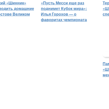
кий «Шинник»
«Пусть Месси еще раз
Те
водить домашние
поднимет Кубок мира»:
«Ш
остове Великом
Илья Горохов — о
сп
фаворитах чемпионата
Па
«Ш
ме