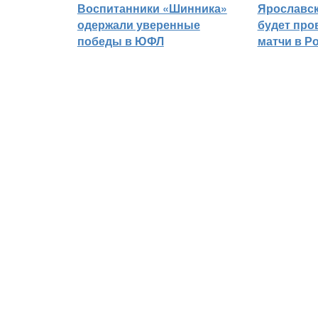
Воспитанники «Шинника»
Ярославс
одержали уверенные
будет про
победы в ЮФЛ
матчи в Р