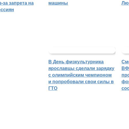
-за запрета на
машины
Лю
оссиян
В День физкультурника
См
ярославцы сделали зарядку
ВФ
с олимпийским чемпионом
пр
и попробовали свои силы в
фо
ГТО
со