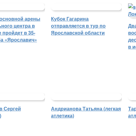
основной арены
Кубок Гагарина
ного центра в
отправляется в тур по
Дв
 пройдет в 35-
Ярославской области
во
ба «Ярославич»
де
в 
в Сергей
Андрианова Татьяна (легкая
Та
)
атлетика)
атл