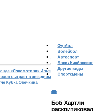
Футбол
Волейбол
Автоспорт
Бокс / Кикбоксинг
Другие виды
генда «Локомотива» Илья
Cпортсмены
рохов сыграет в звездном
тче Кубка Овечкина
КХЛ
Боб Хартли
раскритиковал