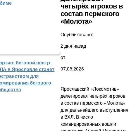
биме
четырёх игроков в
состав пермского
«Молота»
Опубликовано:
2 дня назад
от
ертин: беговой центр
07.08.2026
ЛА в Ярославле станет
остранством для
рмирования бегового
Ярославский «Локомотив»
общества
делегировал четырёх игроков
в состав пермского «Молота»
для дальнейшего выступления
в ВХЛ. В число
командированных вошли
защитники Андрей Малявин и