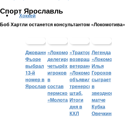
Спорт Ярославль
Хоккей
Боб Хартли останется консультантом «Локомотива»
Джованни
«Локомотив»
«Трактор»
Легенда
Фьоре
делегировал
возвращает
«Локомотива»
выбрал
четырёх
ветеранов,
Илья
13-й
игроков
«Локомотив»
Горохов
номер в
в
объявил
сыграет
Ярославле
состав
тренерский
в
пермского
штаб.
звездном
«Молота»
Итоги
матче
дня в
Кубка
КХЛ
Овечкина