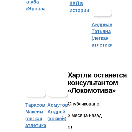
клуба
КХЛ в
«Ярославич»
истории
Андрианова
Татьяна
(легкая
атлетика)
Хартли останется
консультантом
«Локомотива»
Опубликовано:
Тарасов
Хомутов
Максим
Андрей
2 месяца назад
(легкая
(хоккей)
атлетика)
от