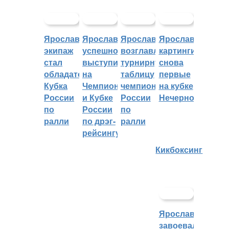
Ярославский
Ярославцы
Ярославцы
Ярославские
экипаж
успешно
возглавляют
картингисты
стал
выступили
турнирную
снова
обладателем
на
таблицу
первые
Кубка
Чемпионате
чемпионата
на кубке
России
и Кубке
России
Нечерноземья
по
России
по
ралли
по дрэг-
ралли
рейсингу
Кикбоксинг
Ярославцы
завоевали