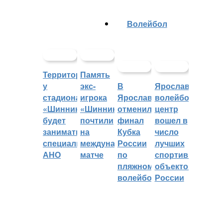
Волейбол
Территорией
Память
у
экс-
В
Ярославский
стадиона
игрока
Ярославле
волейбольный
«Шинник»
«Шинника»
отменили
центр
будет
почтили
финал
вошел в
заниматься
на
Кубка
число
специальное
международном
России
лучших
АНО
матче
по
спортивных
пляжному
объектов
волейболу
России