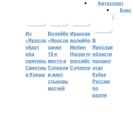
Автоспорт
Бокс
/
Из
Волейбольный
Иранский
«Ярославича»
«Ярославич»
волейболист
В
уйдут
занял
Мобин
Ярославской
оба
15-е
Насри покинет
области
связующих:
место в
российскую
прошел
Свентицкис
Суперлиге
Суперлигу
этап
и Кураш
и ждет
Кубка
стыковых
России
матчей
по
ралли