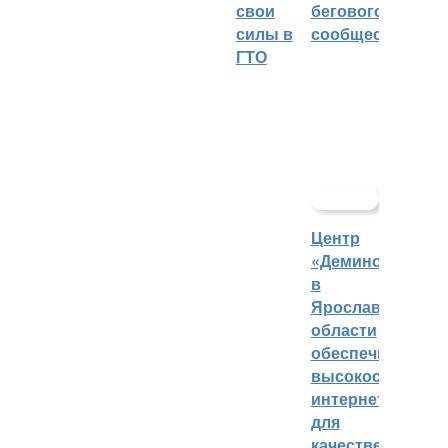
свои
бегового
силы в
сообщества
ГТО
Центр
«Демино»
в
Ярославской
области
обеспечивают
высокоскорост
интернетом
для
качественных