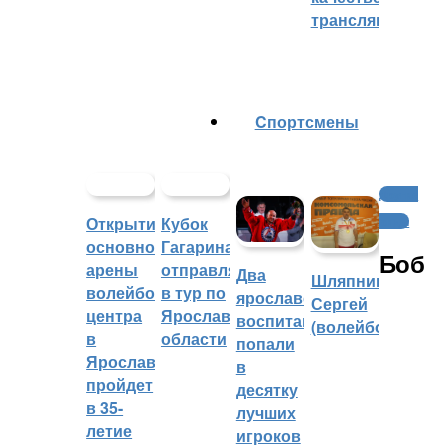
трансляций
Cпортсмены
Другие
Открытие
Кубок
виды
основной
Гагарина
Боб
арены
отправляется
Два
Шляпников
волейбольного
в тур по
ярославских
Сергей
центра
Ярославской
воспитанника
(волейбол)
в
области
попали
Ярославле
в
пройдет
десятку
в 35-
лучших
летие
игроков