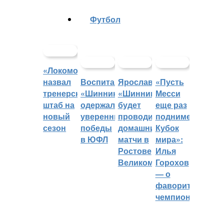
Футбол
«Локомотив»
назвал
Воспитанники
Ярославский
«Пусть
тренерский
«Шинника»
«Шинник»
Месси
штаб на
одержали
будет
еще раз
новый
уверенные
проводить
поднимет
сезон
победы
домашние
Кубок
в ЮФЛ
матчи в
мира»:
Ростове
Илья
Великом
Горохов
— о
фаворитах
чемпионата