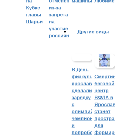
на
отменён
машины
Любиме
Кубке
из-за
главы
запрета
Шарьи
на
участие
Другие виды
россиян
В День
физкультурника
Смертин:
ярославцы
беговой
сделали
центр
зарядку
ВФЛА в
с
Ярославле
олимпийским
станет
чемпионом
пространством
и
для
попробовали
формирования