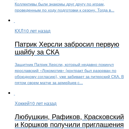
Коллективы были знакомы друг другу по играм,
проведенным по ходу подготовки к сезону. Тогда в...
КХЛ
10 лет назад
Патрик Херсли забросил первую
шайбу за СКА
Защитник Патрик Херсли, который недавно покинул
ярославский «Локомотив» (контракт был разорван по
обоюдному согласию), уже забивает за питерский СКА. В
пятом своем матче за армейцев с...
Хоккей
10 лет назад
Любушкин, Рафиков, Красковский
и Коршков получили приглашения