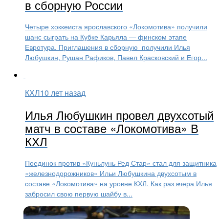
в сборную России
Четыре хоккеиста ярославского «Локомотива» получили
шанс сыграть на Кубке Карьяла — финском этапе
Евротура. Приглашения в сборную получили Илья
Любушкин, Рушан Рафиков, Павел Красковский и Егор...
КХЛ
10 лет назад
Илья Любушкин провел двухсотый
матч в составе «Локомотива» В
КХЛ
Поединок против «Куньлунь Ред Стар» стал для защитника
«железнодорожников» Ильи Любушкина двухсотым в
составе «Локомотива» на уровне КХЛ. Как раз вчера Илья
забросил свою первую шайбу в...