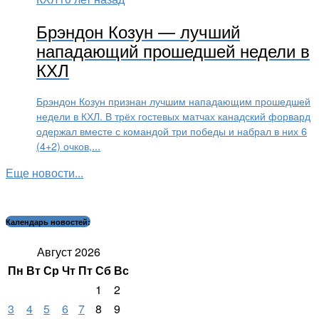
Брэндон Козун — лучший
нападающий прошедшей недели в
КХЛ
Брэндон Козун признан лучшим нападающим прошедшей
недели в КХЛ. В трёх гостевых матчах канадский форвард
одержал вместе с командой три победы и набрал в них 6
(4+2) очков,...
Еще новости...
Календарь новостей:
Август 2026
Пн
Вт
Ср
Чт
Пт
Сб
Вс
1
2
3
4
5
6
7
8
9