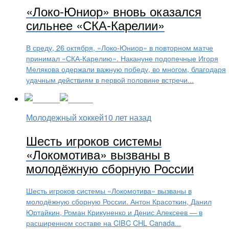
«Локо-Юниор» вновь оказался
сильнее «СКА-Карелии»
В среду, 26 октября, «Локо-Юниор» в повторном матче
принимал «СКА-Карелию». Накануне подопечные Игоря
Мелякова одержали важную победу, во многом, благодаря
удачным действиям в первой половине встречи...
Молодежный хоккей
10 лет назад
Шесть игроков системы
«Локомотива» вызваны в
молодёжную сборную России
Шесть игроков системы «Локомотива» вызваны в
молодёжную сборную России. Антон Красоткин, Данил
Юртайкин, Роман Крикуненко и Денис Алексеев — в
расширенном составе на CIBC CHL Canada...