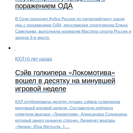
поражением ОДА
В Сочи проходит Кубок России по пауэрлифтингу среди
лиц с поражением ОДА, ярославская спортсменка Елена
Савельева, выполнила норматив Мастера спорта России и
заняла 3-е место.
КХЛ
10 лет назад
Сэйв голкипера «Локомотива»
вошел в десятку на минувшей
игровой неделе
КХЛ опубликовала десятку лучших сэйвов голкиперов
минувшей игровой недели. Составители рейтинга
отметили вратаря «Локомотива» Александра Судницина,
который занял седьмую строчку. Лидирует вратарь
«Амура» Юха Метсола. 1....