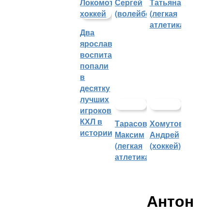
Сергей
Татьяна
(волейбол)
(легкая
атлетика)
Два
ярославских
воспитанника
попали
в
десятку
лучших
игроков
КХЛ в
Тарасов
Хомутов
истории
Максим
Андрей
(легкая
(хоккей)
атлетика)
Антон