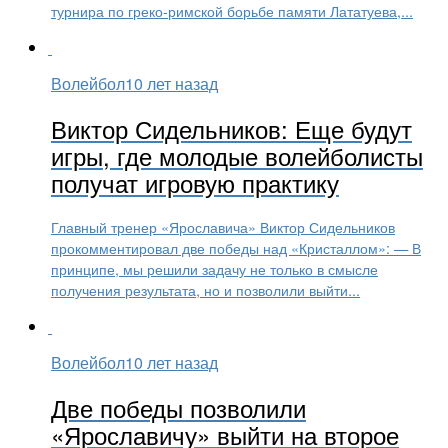
турнира по греко-римской борьбе памяти Лататуева,...
Волейбол
10 лет назад
Виктор Сидельников: Еще будут
игры, где молодые волейболисты
получат игровую практику
Главный тренер «Ярославича» Виктор Сидельников
прокомментировал две победы над «Кристаллом»: — В
принципе, мы решили задачу не только в смысле
получения результата, но и позволили выйти...
Волейбол
10 лет назад
Две победы позволили
«Ярославичу» выйти на второе