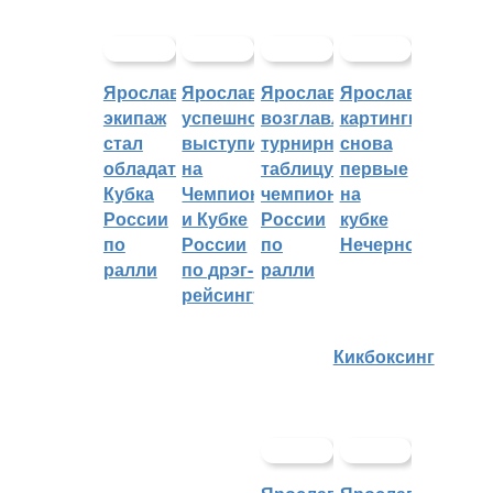
Ярославский
Ярославцы
Ярославцы
Ярославские
экипаж
успешно
возглавляют
картингисты
стал
выступили
турнирную
снова
обладателем
на
таблицу
первые
Кубка
Чемпионате
чемпионата
на
России
и Кубке
России
кубке
по
России
по
Нечерноземья
ралли
по дрэг-
ралли
рейсингу
Кикбоксинг