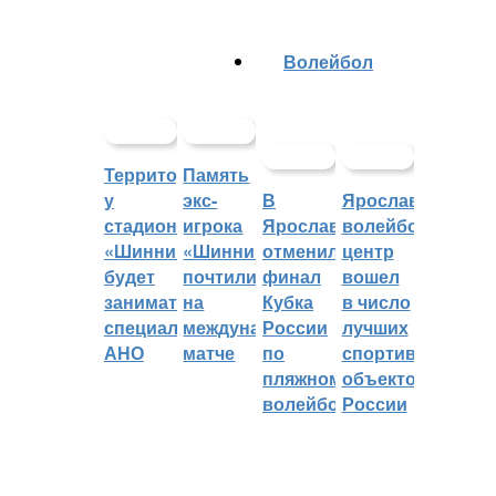
Волейбол
Территорией
Память
у
экс-
В
Ярославский
стадиона
игрока
Ярославле
волейбольный
«Шинник»
«Шинника»
отменили
центр
будет
почтили
финал
вошел
заниматься
на
Кубка
в число
специальное
международном
России
лучших
АНО
матче
по
спортивных
пляжному
объектов
волейболу
России