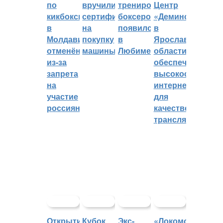
по
вручили
тренировок
Центр
кикбоксингу
сертификат
боксеров
«Демино»
в
на
появился
в
Молдавии
покупку
в
Ярославской
отменён
машины
Любиме
области
из-за
обеспечивают
запрета
высокоскорост
на
интернетом
участие
для
россиян
качественных
трансляций
Открытие
Кубок
Экс-
«Локомотив»