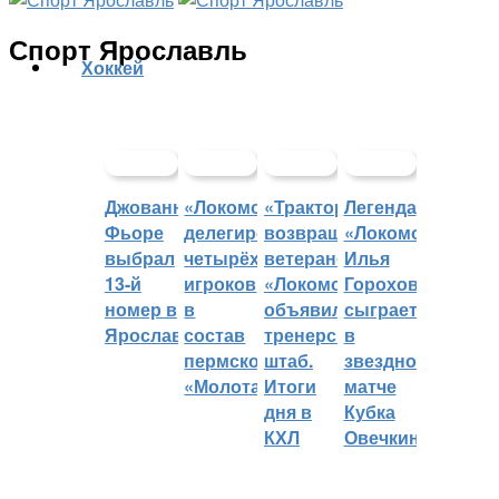
Спорт Ярославль
Хоккей
Джованни
«Локомотив»
«Трактор»
Легенда
Фьоре
делегировал
возвращает
«Локомотива»
выбрал
четырёх
ветеранов,
Илья
13-й
игроков
«Локомотив»
Горохов
номер в
в
объявил
сыграет
Ярославле
состав
тренерский
в
пермского
штаб.
звездном
«Молота»
Итоги
матче
дня в
Кубка
КХЛ
Овечкина