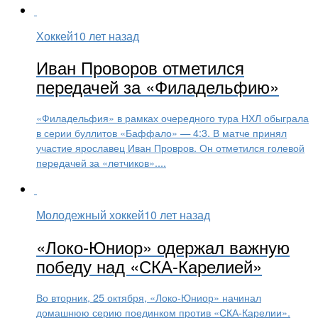
Хоккей
10 лет назад
Иван Проворов отметился
передачей за «Филадельфию»
«Филадельфия» в рамках очередного тура НХЛ обыграла
в серии буллитов «Баффало» — 4:3. В матче принял
участие ярославец Иван Провров. Он отметился голевой
передачей за «летчиков»....
Молодежный хоккей
10 лет назад
«Локо-Юниор» одержал важную
победу над «СКА-Карелией»
Во вторник, 25 октября, «Локо-Юниор» начинал
домашнюю серию поединком против «СКА-Карелии».