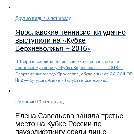
Другие виды
10 лет назад
Ярославские теннисистки удачно
выступили на «Кубке
Верхневолжья – 2016»
В Твери проходили Всероссийские соревнования по
настольному теннису «Кубок Верхневолжья — 2016» .
Спортсменки города Ярославля, обучающиеся СДЮСШОР
№ 2 — Кутузова Алина и Голубева Екатерина...
Силовые
10 лет назад
Елена Савельева заняла третье
место на Кубке России по
пауэрлифтингу среди лиц с