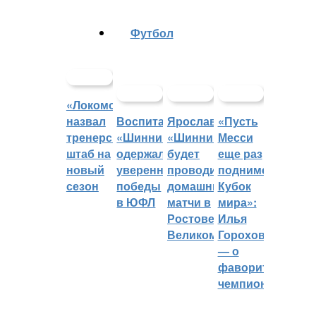
Футбол
«Локомотив»
назвал
Воспитанники
Ярославский
«Пусть
тренерский
«Шинника»
«Шинник»
Месси
штаб на
одержали
будет
еще раз
новый
уверенные
проводить
поднимет
сезон
победы
домашние
Кубок
в ЮФЛ
матчи в
мира»:
Ростове
Илья
Великом
Горохов
— о
фаворитах
чемпионата