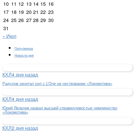
10
11
12
13
14
15
16
17
18
19
20
21
22
23
24
25
26
27
28
29
30
31
« Июл
Популярное
Новости дня
КХЛ
4 дня назад
Радулов зачитал рэп с L’One на чествовании «Локомотива»
КХЛ
4 дня назад
Юрий Яковлев назвал высшей справедливостью чемпионство
«Локомотива»
КХЛ
2 дня назад