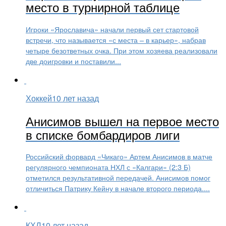
место в турнирной таблице
Игроки «Ярославича» начали первый сет стартовой
встречи, что называется «с места – в карьер», набрав
четыре безответных очка. При этом хозяева реализовали
две доигровки и поставили...
Хоккей
10 лет назад
Анисимов вышел на первое место
в списке бомбардиров лиги
Российский форвард «Чикаго» Артем Анисимов в матче
регулярного чемпионата НХЛ с «Калгари» (2:3 Б)
отметился результативной передачей. Анисимов помог
отличиться Патрику Кейну в начале второго периода....
КХЛ
10 лет назад