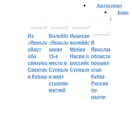
Автоспорт
Бокс
/
Из
Волейбольный
Иранский
«Ярославича»
«Ярославич»
волейболист
В
уйдут
занял
Мобин
Ярославской
оба
15-е
Насри покинет
области
связующих:
место в
российскую
прошел
Свентицкис
Суперлиге
Суперлигу
этап
и Кураш
и ждет
Кубка
стыковых
России
матчей
по
ралли