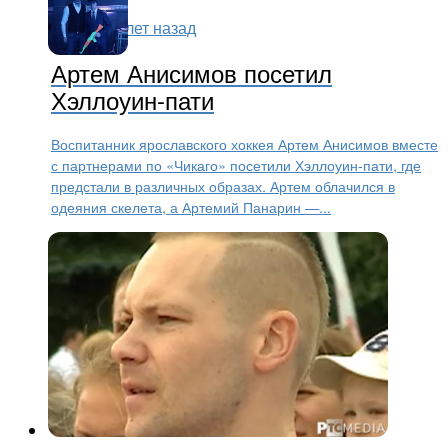
Хоккей
10 лет назад
Артем Анисимов посетил
Хэллоуин-пати
Воспитанник ярославского хоккея Артем Анисимов вместе
с партнерами по «Чикаго» посетили Хэллоуин-пати, где
предстали в различных образах. Артем облачился в
одеяния скелета, а Артемий Панарин —...