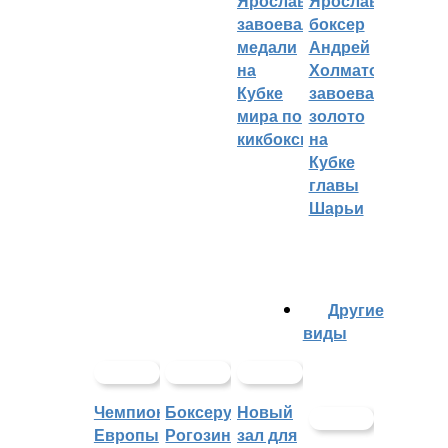
Ярославцы
Ярославский
завоевали
боксер
медали
Андрей
на
Холматов
Кубке
завоевал
мира по
золото
кикбоксингу
на
Кубке
главы
Шарьи
Другие
виды
Чемпионат
Боксеру
Новый
Европы
Рогозину
зал для