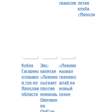
трансляций
летие
клуба
«Ярославич»
Кубок
Экс-
«Локомотив»
Гагарина
капитан
назвал
отправляется
«Локомотива»
тренерский
в тур по
сыграет
штаб на
Ярославской
против
новый
области
команды
сезон
Овечкина
на
OviCup