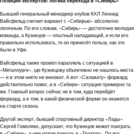
Позиция экспертов: логика перехода в «Сибирь»
Бывший генеральный менеджер клубов КХЛ Леонид
Вайсфельд считает вариант с «Сибирью» абсолютно
логичным. По его словам, «Сибирь» — достаточно молодая
команда, а Кузнецов — опытный нападающий, и если его
правильно использовать, то он принесёт пользу, как это
было в Уфе.
Вайсфельд также провёл параллель с ситуацией в
«Металлурге», где Кузнецову объективно не нашлось места
— и в этом никто не виноват. А вот «Салавату» форвард
действительно помог, и в «Сибири» ситуация примерно та
же. Главный вопрос сейчас не в том, куда перейдёт
форвард, а в том, в какой физической форме он окажется
на старте сезона.
Другой эксперт, бывший спортивный директор «Лады»
Сергей Гомоляко, допускает, что Кузнецов может поиграть
в «Сибири», а уже потом поехать в «Трактор». По его