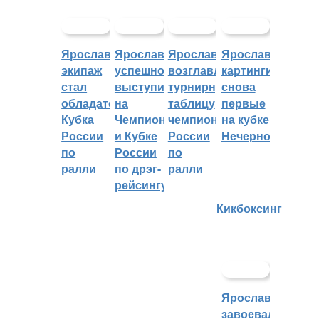
Ярославский
Ярославцы
Ярославцы
Ярославские
экипаж
успешно
возглавляют
картингисты
стал
выступили
турнирную
снова
обладателем
на
таблицу
первые
Кубка
Чемпионате
чемпионата
на кубке
России
и Кубке
России
Нечерноземья
по
России
по
ралли
по дрэг-
ралли
рейсингу
Кикбоксинг
Ярославцы
завоевали