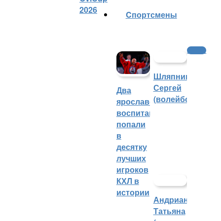
2026
Cпортсмены
Хоккей
Шляпников
Сергей
Два
(волейбол)
ярославских
воспитанника
попали
в
десятку
лучших
игроков
КХЛ в
истории
Андрианова
Татьяна