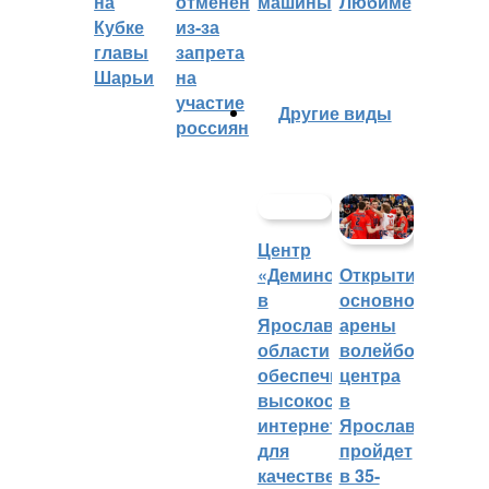
на
отменён
машины
Любиме
Кубке
из-за
главы
запрета
Шарьи
на
участие
Другие виды
россиян
Центр
«Демино»
Открытие
в
основной
Ярославской
арены
области
волейбольного
обеспечивают
центра
высокоскоростным
в
интернетом
Ярославле
для
пройдет
качественных
в 35-