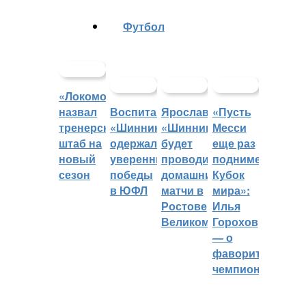
Футбол
«Локомотив»
назвал
Воспитанники
Ярославский
«Пусть
тренерский
«Шинника»
«Шинник»
Месси
штаб на
одержали
будет
еще раз
новый
уверенные
проводить
поднимет
сезон
победы
домашние
Кубок
в ЮФЛ
матчи в
мира»:
Ростове
Илья
Великом
Горохов
— о
фаворитах
чемпионата