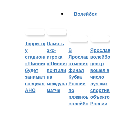
Волейбол
Территорией
Память
у
экс-
В
Ярославский
стадиона
игрока
Ярославле
волейбольный
«Шинник»
«Шинника»
отменили
центр
будет
почтили
финал
вошел в
заниматься
на
Кубка
число
специальное
международном
России
лучших
АНО
матче
по
спортивных
пляжному
объектов
волейболу
России