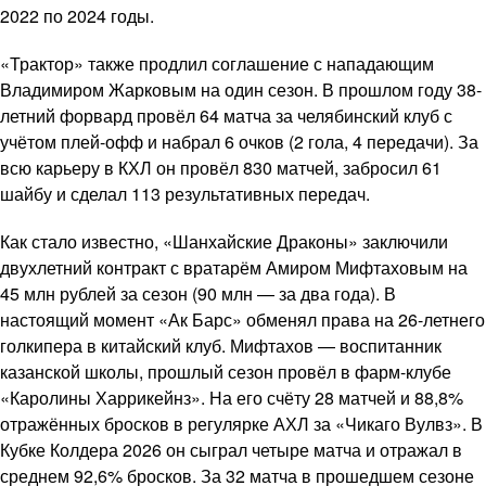
2022 по 2024 годы.
«Трактор» также продлил соглашение с нападающим
Владимиром Жарковым на один сезон. В прошлом году 38-
летний форвард провёл 64 матча за челябинский клуб с
учётом плей-офф и набрал 6 очков (2 гола, 4 передачи). За
всю карьеру в КХЛ он провёл 830 матчей, забросил 61
шайбу и сделал 113 результативных передач.
Как стало известно, «Шанхайские Драконы» заключили
двухлетний контракт с вратарём Амиром Мифтаховым на
45 млн рублей за сезон (90 млн — за два года). В
настоящий момент «Ак Барс» обменял права на 26-летнего
голкипера в китайский клуб. Мифтахов — воспитанник
казанской школы, прошлый сезон провёл в фарм-клубе
«Каролины Харрикейнз». На его счёту 28 матчей и 88,8%
отражённых бросков в регулярке АХЛ за «Чикаго Вулвз». В
Кубке Колдера 2026 он сыграл четыре матча и отражал в
среднем 92,6% бросков. За 32 матча в прошедшем сезоне