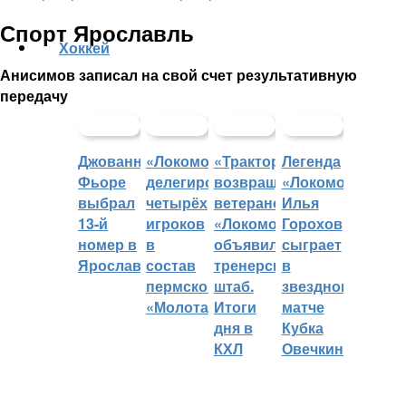
Спорт Ярославль
Хоккей
Анисимов записал на свой счет результативную
передачу
Джованни
«Локомотив»
«Трактор»
Легенда
Фьоре
делегировал
возвращает
«Локомотива»
выбрал
четырёх
ветеранов,
Илья
13-й
игроков
«Локомотив»
Горохов
номер в
в
объявил
сыграет
Ярославле
состав
тренерский
в
пермского
штаб.
звездном
«Молота»
Итоги
матче
дня в
Кубка
КХЛ
Овечкина