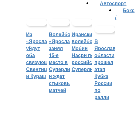
Автоспорт
Бокс
/
Из
Волейбольный
Иранский
«Ярославича»
«Ярославич»
волейболист
В
уйдут
занял
Мобин
Ярославской
оба
15-е
Насри покинет
области
связующих:
место в
российскую
прошел
Свентицкис
Суперлиге
Суперлигу
этап
и Кураш
и ждет
Кубка
стыковых
России
матчей
по
ралли