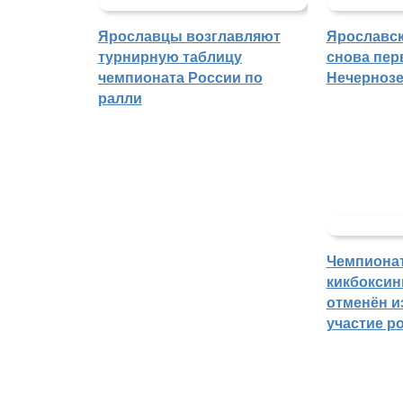
Ярославцы возглавляют
Ярославск
турнирную таблицу
снова пер
чемпионата России по
Нечерноз
ралли
Чемпиона
кикбоксин
отменён из
участие р