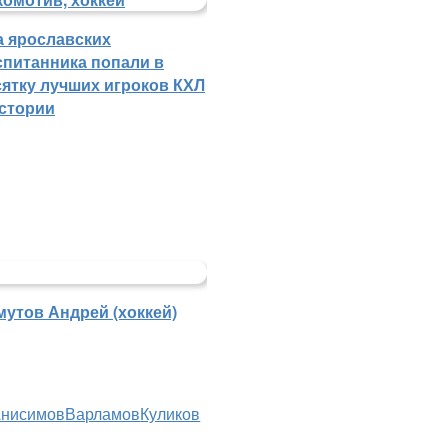
а ярославских
спитанника попали в
сятку лучших игроков КХЛ
истории
мутов Андрей (хоккей)
нисимов
Варламов
Куликов