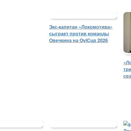
Экс-капитан «Локомотива»
сыграет против команды
Овечкина на OviCup 2026
«Л
тр
се