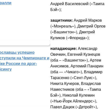
 ралли
Андрей Василевский («Тампа
Бэй»);
защитники:
Андрей Марков
(«Монреаль»), Дмитрий Орлов
(«Вашингтон»), Дмитрий
Куликов («Флорида»);
нападающие:
Александр
ославцы успешно
Овечкин, Евгений Кузнецов
ступили на Чемпионате и
(оба – «Вашингтон»), Артем
ке России по дрэг-
Анисимов, Артемий Панарин
йсингу
(оба — «Чикаго»), Владимир
Тарасенко («Сент-Луис»),
Никита Кучеров, Владислав
Наместников (оба – «Тампа
Бэй»), Николай Кулемин
(«Нью-Йорк Айлендерс»),
Павел Дацюк («Детройт»),