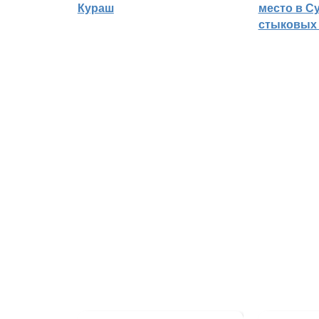
Кураш
место в С
стыковых