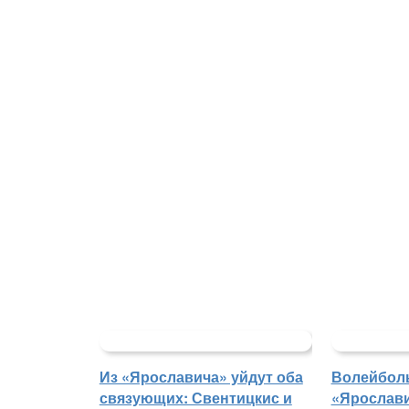
Из «Ярославича» уйдут оба
Волейбол
связующих: Свентицкис и
«Ярослави