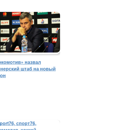
окомотив» назвал
енерский штаб на новый
зон