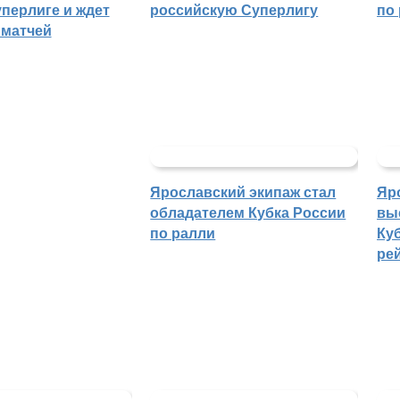
уперлиге и ждет
российскую Суперлигу
по
 матчей
Ярославский экипаж стал
Яр
обладателем Кубка России
вы
по ралли
Куб
ре