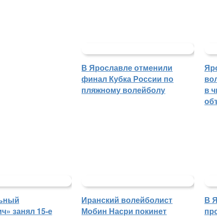
В Ярославле отменили
Яр
финал Кубка России по
во
пляжному волейболу
в 
об
ьный
Иранский волейболист
В 
ч» занял 15-е
Мобин Насри покинет
пр