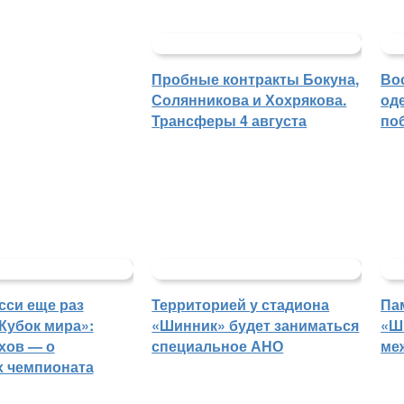
Пробные контракты Бокуна,
Во
Солянникова и Хохрякова.
од
Трансферы 4 августа
по
сси еще раз
Территорией у стадиона
Па
Кубок мира»:
«Шинник» будет заниматься
«Ш
хов — о
специальное АНО
ме
 чемпионата