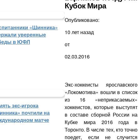
Кубок Мира
Опубликовано:
спитанники «Шинника»
10 лет назад
ержали уверенные
беды в ЮФЛ
от
02.03.2016
Экс-хоккеисты ярославского
«Локомотива» вошли в список
из 16 «неприкасаемых»
мять экс-игрока
хоккеистов, которые выступят
инника» почтили на
в составе сборной России на
ждународном матче
Кубке мира 2016 года в
Торонто. В числе тех, кто точно
поедет, если не случится