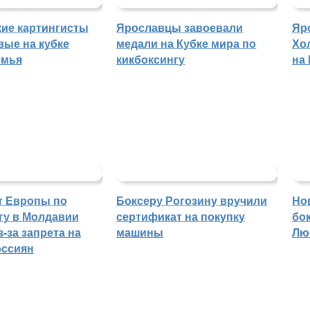
ие картингисты
Ярославцы завоевали
Яр
вые на кубке
медали на Кубке мира по
Хо
емья
кикбоксингу
на
т Европы по
Боксеру Рогозину вручили
Но
гу в Молдавии
сертификат на покупку
бо
-за запрета на
машины
Лю
оссиян