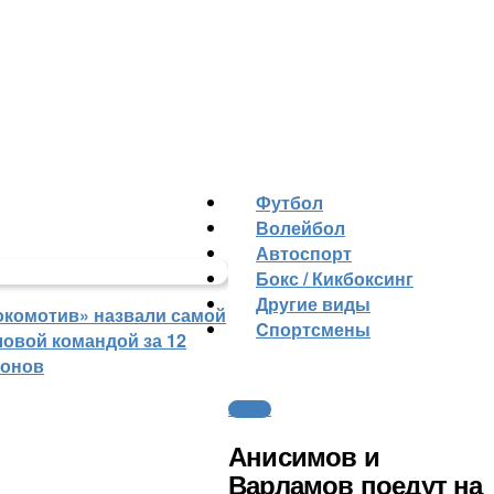
Футбол
Волейбол
Автоспорт
Бокс / Кикбоксинг
Другие виды
окомотив» назвали самой
Cпортсмены
ловой командой за 12
зонов
Хоккей
Анисимов и
Варламов поедут на