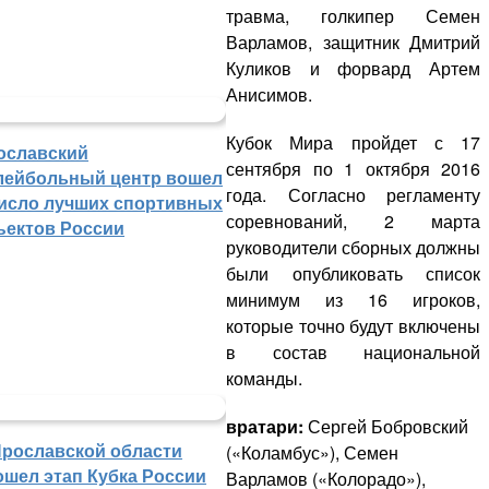
травма, голкипер Семен
Варламов, защитник Дмитрий
Куликов и форвард Артем
Анисимов.
Кубок Мира пройдет с 17
ославский
сентября по 1 октября 2016
лейбольный центр вошел
года. Согласно регламенту
число лучших спортивных
соревнований, 2 марта
ъектов России
руководители сборных должны
были опубликовать список
минимум из 16 игроков,
которые точно будут включены
в состав национальной
команды.
вратари:
Сергей Бобровский
Ярославской области
(«Коламбус»), Семен
ошел этап Кубка России
Варламов («Колорадо»),