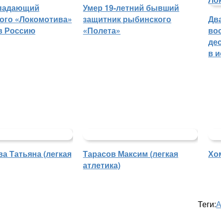
падающий
Умер 19-летний бывший
ого «Локомотива»
защитник рыбинского
Дв
в Россию
«Полета»
во
де
в 
а Татьяна (легкая
Тарасов Максим (легкая
Хо
атлетика)
Теги:
А