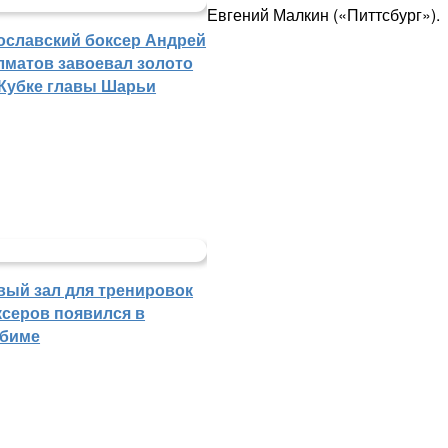
Евгений Малкин («Питтсбург»).
ославский боксер Андрей
лматов завоевал золото
 Кубке главы Шарьи
вый зал для тренировок
ксеров появился в
биме