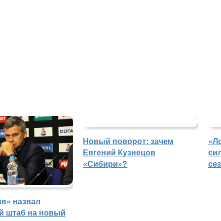
Новый поворот: зачем
«Л
Евгений Кузнецов
си
«Сибири»?
се
в» назвал
й штаб на новый