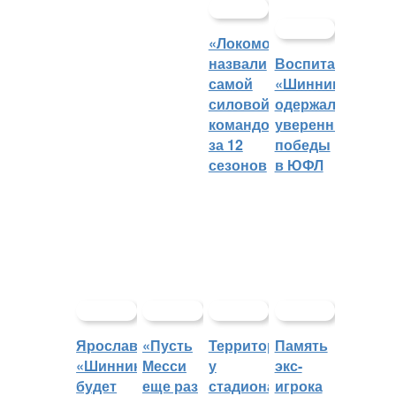
«Локомотив»
назвали
Воспитанники
самой
«Шинника»
силовой
одержали
командой
уверенные
за 12
победы
сезонов
в ЮФЛ
Ярославский
«Пусть
Территорией
Память
«Шинник»
Месси
у
экс-
будет
еще раз
стадиона
игрока