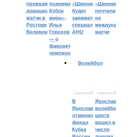
проводить
поднимет
«Шинник»
«Шинника»
домашние
Кубок
будет
почтили
матчи в
мира»:
заниматься
на
Ростове
Илья
специальное
международном
Великом
Горохов
АНО
матче
— о
фаворитах
чемпионата
Волейбол
В
Ярославский
Ярославле
волейбольный
отменили
центр
финал
вошел в
Кубка
число
России
лучших