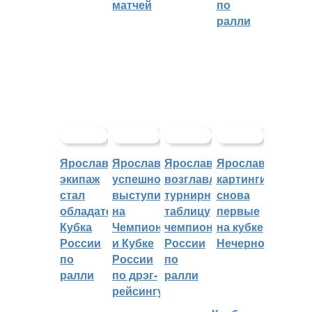
матчей
по
ралли
Ярославский
Ярославцы
Ярославцы
Ярославские
экипаж
успешно
возглавляют
картингисты
стал
выступили
турнирную
снова
обладателем
на
таблицу
первые
Кубка
Чемпионате
чемпионата
на кубке
России
и Кубке
России
Нечерноземья
по
России
по
ралли
по дрэг-
ралли
рейсингу