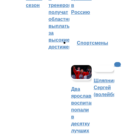
сезон
тренеров
в
получат
Россию
областные
выплаты
за
высокие
Cпортсмены
достижения
КХЛ
Шляпников
Сергей
Два
(волейбол)
ярославских
воспитанника
попали
в
десятку
лучших