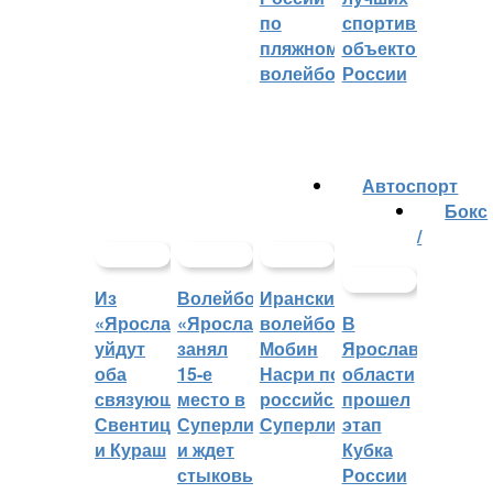
по
спортивных
пляжному
объектов
волейболу
России
Автоспорт
Бокс
/
Из
Волейбольный
Иранский
«Ярославича»
«Ярославич»
волейболист
В
уйдут
занял
Мобин
Ярославской
оба
15-е
Насри покинет
области
связующих:
место в
российскую
прошел
Свентицкис
Суперлиге
Суперлигу
этап
и Кураш
и ждет
Кубка
стыковых
России