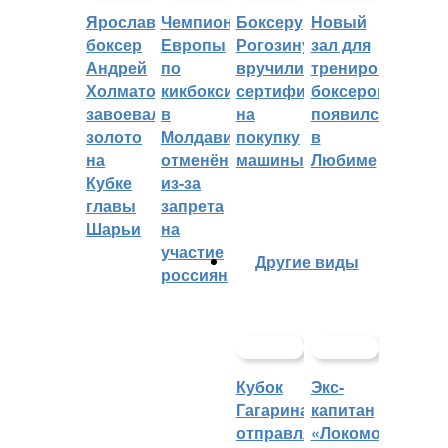
Ярославский
Чемпионат
Боксеру
Новый
боксер
Европы
Рогозину
зал для
Андрей
по
вручили
тренировок
Холматов
кикбоксингу
сертификат
боксеров
завоевал
в
на
появился
золото
Молдавии
покупку
в
на
отменён
машины
Любиме
Кубке
из-за
главы
запрета
Шарьи
на
участие
Другие виды
россиян
Кубок
Экс-
Гагарина
капитан
отправляется
«Локомотива»