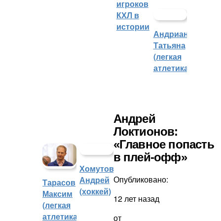
игроков
КХЛ в
истории
Андрианова
Татьяна
(легкая
атлетика)
Андрей
Локтионов:
«Главное попасть
в плей-офф»
Хомутов
Опубликовано:
Андрей
Тарасов
(хоккей)
Максим
12 лет назад
(легкая
атлетика)
от