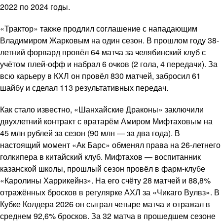
2022 по 2024 годы.
«Трактор» также продлил соглашение с нападающим
Владимиром Жарковым на один сезон. В прошлом году 38-
летний форвард провёл 64 матча за челябинский клуб с
учётом плей-офф и набрал 6 очков (2 гола, 4 передачи). За
всю карьеру в КХЛ он провёл 830 матчей, забросил 61
шайбу и сделал 113 результативных передач.
Как стало известно, «Шанхайские Драконы» заключили
двухлетний контракт с вратарём Амиром Мифтаховым на
45 млн рублей за сезон (90 млн — за два года). В
настоящий момент «Ак Барс» обменял права на 26-летнего
голкипера в китайский клуб. Мифтахов — воспитанник
казанской школы, прошлый сезон провёл в фарм-клубе
«Каролины Харрикейнз». На его счёту 28 матчей и 88,8%
отражённых бросков в регулярке АХЛ за «Чикаго Вулвз». В
Кубке Колдера 2026 он сыграл четыре матча и отражал в
среднем 92,6% бросков. За 32 матча в прошедшем сезоне