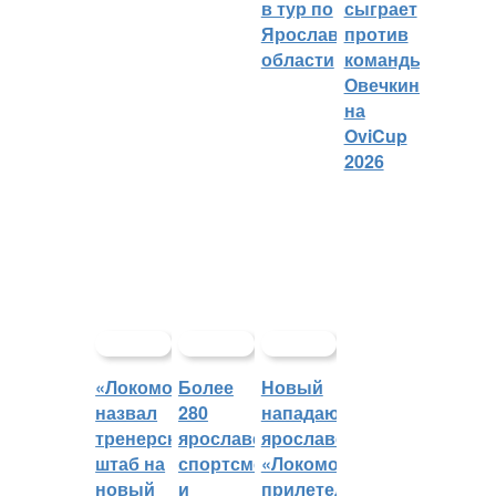
в тур по
сыграет
Ярославской
против
области
команды
Овечкина
на
OviCup
2026
«Локомотив»
Более
Новый
назвал
280
нападающий
тренерский
ярославских
ярославского
штаб на
спортсменов
«Локомотива»
новый
и
прилетел