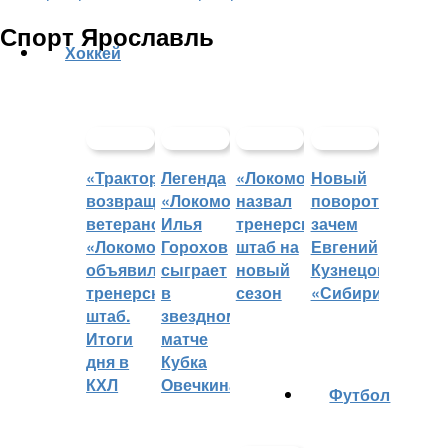
Спорт Ярославль
Хоккей
«Трактор»
Легенда
«Локомотив»
Новый
возвращает
«Локомотива»
назвал
поворот:
ветеранов,
Илья
тренерский
зачем
«Локомотив»
Горохов
штаб на
Евгений
объявил
сыграет
новый
Кузнецов
тренерский
в
сезон
«Сибири»?
штаб.
звездном
Итоги
матче
дня в
Кубка
КХЛ
Овечкина
Футбол