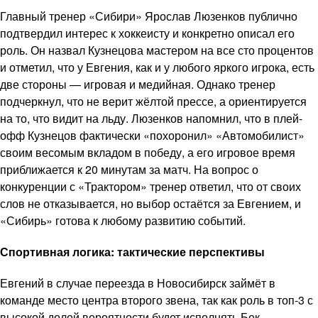
Главный тренер «Сибири» Ярослав Люзенков публично
подтвердил интерес к хоккеисту и конкретно описал его
роль. Он назвал Кузнецова мастером на все сто процентов
и отметил, что у Евгения, как и у любого яркого игрока, есть
две стороны — игровая и медийная. Однако тренер
подчеркнул, что не верит жёлтой прессе, а ориентируется
на то, что видит на льду. Люзенков напомнил, что в плей-
офф Кузнецов фактически «похоронил» «Автомобилист»
своим весомым вкладом в победу, а его игровое время
приближается к 20 минутам за матч. На вопрос о
конкуренции с «Трактором» тренер ответил, что от своих
слов не отказывается, но выбор остаётся за Евгением, и
«Сибирь» готова к любому развитию событий.
Спортивная логика: тактические перспективы
Евгений в случае переезда в Новосибирск займёт в
команде место центра второго звена, так как роль в топ-3 с
высокой долей вероятности будет исполнять Бек.