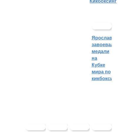
Кикбоксинг
Ярославцы
завоевали
медали
на
Кубке
мира по
кикбоксингу