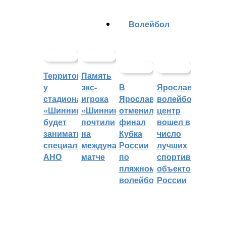
Волейбол
Территорией
Память
у
экс-
В
Ярославский
стадиона
игрока
Ярославле
волейбольный
«Шинник»
«Шинника»
отменили
центр
будет
почтили
финал
вошел в
заниматься
на
Кубка
число
специальное
международном
России
лучших
АНО
матче
по
спортивных
пляжному
объектов
волейболу
России