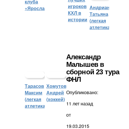
клуба
игроков
Андрианова
«Ярославич»
КХЛ в
Татьяна
истории
(легкая
атлетика)
Александр
Малышев в
сборной 23 тура
ФНЛ
Тарасов
Хомутов
Опубликовано:
Максим
Андрей
(легкая
(хоккей)
11 лет назад
атлетика)
от
19.03.2015