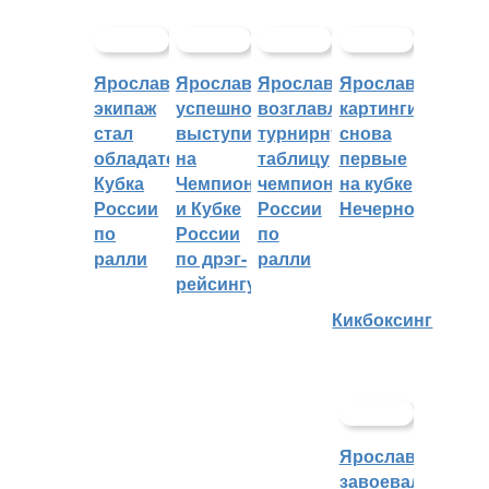
Ярославский
Ярославцы
Ярославцы
Ярославские
экипаж
успешно
возглавляют
картингисты
стал
выступили
турнирную
снова
обладателем
на
таблицу
первые
Кубка
Чемпионате
чемпионата
на кубке
России
и Кубке
России
Нечерноземья
по
России
по
ралли
по дрэг-
ралли
рейсингу
Кикбоксинг
Ярославцы
завоевали