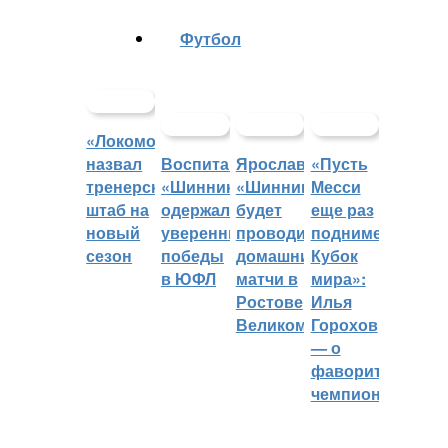
Футбол
«Локомотив»
назвал
Воспитанники
Ярославский
«Пусть
тренерский
«Шинника»
«Шинник»
Месси
штаб на
одержали
будет
еще раз
новый
уверенные
проводить
поднимет
сезон
победы
домашние
Кубок
в ЮФЛ
матчи в
мира»:
Ростове
Илья
Великом
Горохов
— о
фаворитах
чемпионата