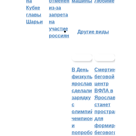
на
отменён
машины
Любиме
Кубке
из-за
главы
запрета
Шарьи
на
участие
Другие виды
россиян
В День
Смертин:
физкультурника
беговой
ярославцы
центр
сделали
ВФЛА в
зарядку
Ярославле
с
станет
олимпийским
пространством
чемпионом
для
и
формирования
попробовали
бегового