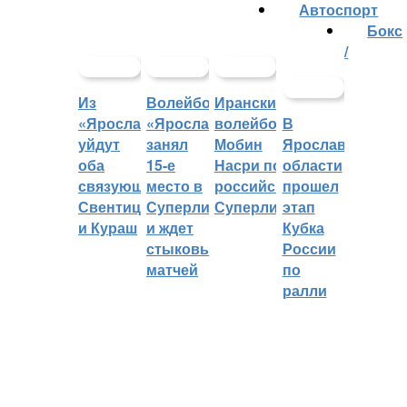
Автоспорт
Бокс
/
Из
Волейбольный
Иранский
«Ярославича»
«Ярославич»
волейболист
В
уйдут
занял
Мобин
Ярославской
оба
15-е
Насри покинет
области
связующих:
место в
российскую
прошел
Свентицкис
Суперлиге
Суперлигу
этап
и Кураш
и ждет
Кубка
стыковых
России
матчей
по
ралли