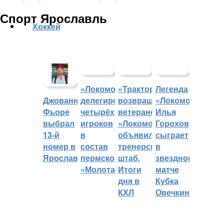
Спорт Ярославль
Хоккей
«Локомотив»
«Трактор»
Легенда
делегировал
возвращает
«Локомотива»
Джованни
четырёх
ветеранов,
Илья
Фьоре
игроков
«Локомотив»
Горохов
выбрал
в
объявил
сыграет
13-й
состав
тренерский
в
номер в
пермского
штаб.
звездном
Ярославле
«Молота»
Итоги
матче
дня в
Кубка
КХЛ
Овечкина